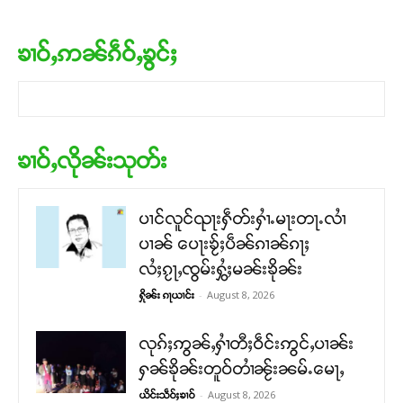
ၶၢဝ်ႇဢၼ်ၵဵဝ်ႇၶွင်ႈ
ၶၢဝ်ႇလိုၼ်းသုတ်း
ပၢင်လူင်ၺႃးႁဵတ်းႁၢႆႉမႃးတႃႉလၢႆ
ပၢၼ် ​​ပေႃးၶႂ်ႈပဵၼ်ၵၢၼ်ၵႃႈ
လႆႈၵႂႃႇၸွမ်းႁွႆႈမၼ်းၶိုၼ်း
-
August 8, 2026
ႁိုၼ်း ၵႃယၢင်း
လုၵ်ႈဢွၼ်ႇႁၢႆတီႈဝဵင်းဢွင်ႇပၢၼ်း
ႁၼ်ၶိုၼ်းတူဝ်တၢႆၼႂ်းၼမ်ႉမေႃႇ
-
August 8, 2026
ယိင်းသဵဝ်ႈၶၢဝ်