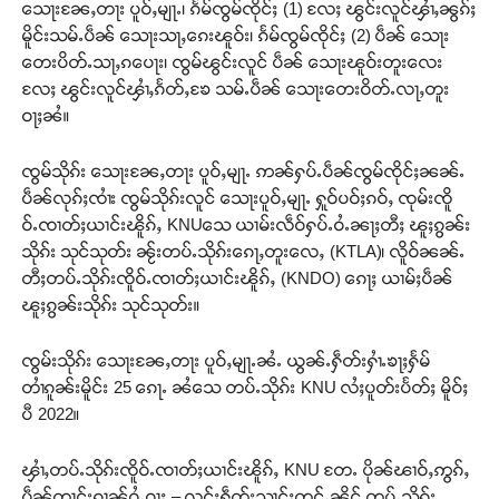
သေႃးၼႄႇတႃး ပူဝ်ႇမျႃႉ၊ ၵႅမ်ၸွမ်ၸိုင်ႈ (1) လႄႈ ၽွင်းလူင်ၾၢႆႇၼွၵ်ႈ
မိူင်းသမ်ႉပဵၼ် သေႃးသႃႇၵေးၽူဝ်း၊ ၵႅမ်ၸွမ်ၸိုင်ႈ (2) ပဵၼ် သေႃး
တေးပိတ်ႉသႃႇၵပေႃး၊ ၸွမ်ၽွင်းလူင် ပဵၼ် သေႃးၽူဝ်းတူးလေး
လႄႈ ၽွင်းလူင်ၾၢႆႇၵႅတ်ႇၶႄ သမ်ႉပဵၼ် သေႃးတေးဝိတ်ႉလႃႇတူး
ဝႃႈၼႆ။
ၸွမ်သိုၵ်း သေႃးၼႄႇတႃး ပူဝ်ႇမျႃႉ ဢၼ်ႁပ်ႉပဵၼ်ၸွမ်ၸိုင်ႈၼၼ်ႉ
ပဵၼ်လုၵ်ႈၸၢႆး ၸွမ်သိုၵ်းလူင် သေႃးပူဝ်ႇမျႃႉ ႁူဝ်ပဝ်ႈၵဝ်ႇ ၸုမ်းၸိူ
ဝ်ႉၸၢတ်ႈယၢင်းၽိူၵ်ႇ KNUသေ ယၢမ်းလဵဝ်ႁပ်ႉဝႆႉၼႃႈတီႈ ၽူႈၵွၼ်း
သိုၵ်း သုင်သုတ်း ၼႂ်းတပ်ႉသိုၵ်းၵေႃႇတူးလေႇ (KTLA)၊ လိူဝ်ၼၼ်ႉ
တီႈတပ်ႉသိုၵ်းၸိူဝ်ႉၸၢတ်ႈယၢင်းၽိူၵ်ႇ (KNDO) ၵေႃႈ ယၢမ်ႈပဵၼ်
ၽူႈၵွၼ်းသိုၵ်း သုင်သုတ်း။
ၸွမ်းသိုၵ်း သေႃးၼႄႇတႃး ပူဝ်ႇမျႃႉၼႆႉ ယွၼ်ႉႁဵတ်းႁၢႆႉၶႃႈႁႅမ်
တၢႆၵူၼ်းမိူင်း 25 ၵေႃႉ ၼႆသေ တပ်ႉသိုၵ်း KNU လႆႈပူတ်းပႅတ်ႈ မိူဝ်ႈ
ပီ 2022။
ၾၢႆႇတပ်ႉသိုၵ်းၸိူဝ်ႉၸၢတ်ႈယၢင်းၽိူၵ်ႇ KNU တႄႉ ပိုၼ်ၽၢဝ်ႇဢွၵ်ႇ
ပဵၼ်တၢင်းၵၢၼ်ဝႆႉဝႃႈ – လွင်ႈႁဵတ်းသၢင်ႈတူင်ႉၼိုင် တပ်ႉသိုၵ်း