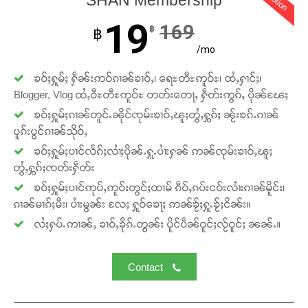
SHAN Membership
တ်ႇ တူဝ်ႈလုမ်ႈၾႃႉၼၼ်ႉ ၶဝ်ႈႁူမ်ႈၵမ်ႉထႅမ် ၸုမ်းၶၢ
ဝ်ႇၽူႈတွႆႇႁွၵ်ႈ လႆႈယူႇၶႃႈဢေႃႈ။
19
169
฿
฿
/mo
Donate Now
ၶဝ်ႈႁူမ်ႈ ႁဵၼ်းဢဝ်ၵၢၼ်ၶၢဝ်ႇ၊ ရေႊတီႊဢူဝ်ႊ၊ ထႆႇႁၢင်ႈ၊
Blogger, Vlog ထႆႇဝီႊတီႊဢူဝ်ႊ တတ်းတေႃႇ ႁဵတ်းဢွၵ်ႇ ပိုၼ်ၽႄႈ
ၶဝ်ႈႁူမ်ႈၵၢၼ်တူင်ႉၼိုင်ၸုမ်းၶၢဝ်ႇၽူႈတွႆႇႁွၵ်ႈ ၼႂ်းၶၵ်ႉၵၢၼ်
ပူၵ်းပွင်ၵၢၼ်သိုဝ်ႇ
ၶဝ်ႈႁူမ်ႈပၢင်လႅၵ်ႈလၢႆႈပိုၼ်ႉႁူႉပၢႆးႁၼ် ဢၼ်ၸုမ်းၶၢဝ်ႇၽူႈ
တွႆႇႁွၵ်ႈၸတ်းႁဵတ်း
ၶဝ်ႈႁူမ်ႈပၢင်ဢုပ်ႇဢူဝ်းတွင်ႈထၢမ် ၵဵဝ်ႇၵပ်းငဝ်းလၢႆးၵၢၼ်မိူင်း၊
ၵၢၼ်မၢၵ်ႈမီး၊ ပၢႆးမွၼ်း လႄႈ ႁူဝ်ၶေႃႈ ဢၼ်ၶႂ်ႈႁူႉၶႂ်ႈငိၼ်း။
လႆႈႁပ်ႉဢၢၼ်ႇ ၶၢဝ်ႇၶိုၵ်ႉတွၼ်း ပိူင်ပဵၼ်ဝူင်ႈလႂ်ဝူင်ႈ ၼၼ်ႉ။
Contact