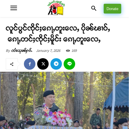
Donate
လူင်ပွင်ၸိုင်ႈၵေႃႇတူးလေႇ ပိုၼ်ၽၢဝ်ႇ
ၵေႃႇတင်ႈၸိုင်ႈမိူင်း ၵေႃႇတူးလေႇ
January 7, 2026
169
By
ၸၢႆးသုၼ်ႁၵ်ႉ