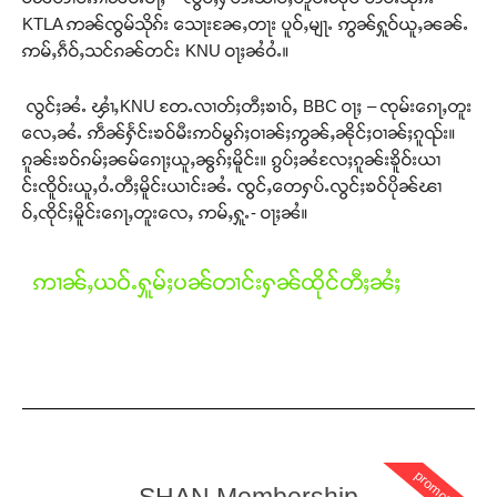
KTLA ဢၼ်ၸွမ်သိုၵ်း သေႃးၼႄႇတႃး ပူဝ်ႇမျႃႉ ဢွၼ်ႁူဝ်ယူႇၼၼ်ႉ
ဢမ်ႇၵဵဝ်ႇသင်ၵၼ်တင်း KNU ဝႃႈၼႆဝႆႉ။
လွင်ႈၼႆႉ ၾၢႆႇKNU တႄႉလၢတ်ႈတီႈၶၢဝ်ႇ BBC ဝႃႈ – ၸုမ်းၵေႃႇတူး
လေႇၼႆႉ ဢဵၼ်ႁႅင်းၶဝ်မီးဢဝ်မွၵ်ႈဝၢၼ်ႈဢွၼ်ႇၼိုင်ႈဝၢၼ်ႈၵူၺ်း။
ၵူၼ်းၶဝ်ၵမ်ႈၼမ်ၵေႃႈယူႇၼွၵ်ႈမိူင်း။ ၵွပ်ႈၼႆလႄႈၵူၼ်းၶိူဝ်းယၢ
င်းၸိူဝ်းယူႇဝႆႉတီႈမိူင်းယၢင်းၼႆႉ ၸွင်ႇတေႁပ်ႉလွင်ႈၶဝ်ပိုၼ်ၽၢ
ဝ်ႇၸိုင်ႈမိူင်းၵေႃႇတူးလေႇ ဢမ်ႇႁူႉ- ဝႃႈၼႆ။
ဢၢၼ်ႇယဝ်ႉႁူမ်ႈပၼ်တၢင်းႁၼ်ထိုင်တီႈၼႆႈ
Support SHAN
တႃႇႁႂ်ႈသဵင်ၵၢင်ၸႂ်ၵူၼ်းမိူင်း ၵူႈတီႈၵူႈလႅၼ်ပေႃးတေၸွ
promotion