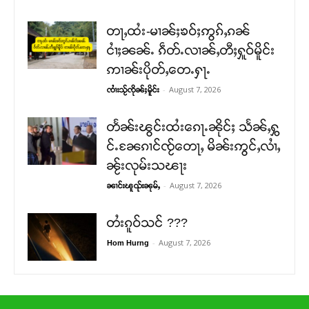
တႃႇထႆး-မၢၼ်ႈၶဝ်ႈဢွၵ်ႇၵၼ်
ငၢႆႈၼၼ်ႉ ၵဵတ်ႉလၢၼ်ႇတီႈႁူဝ်မိူင်း
ဢၢၼ်းပိုတ်ႇတေႉႁႃႉ
-
August 7, 2026
ၸၢႆးသႂ်ၸိုၼ်ႈမိူင်း
တႅၼ်းၽွင်းထႆးၵေႃႉၼိုင်ႈ သႅၼ်ႇႁွ
င်ႉၼႄၵၢင်ၸႂ်တေႃႇ မိၼ်းဢွင်ႇလၢႆႇ
ၼႂ်းလုမ်းသၽႃး
-
August 7, 2026
ၼၢင်းၽူၺ်းၼုမ်ႇ
တႆးၵူဝ်သင် ???
-
August 7, 2026
Hom Hurng