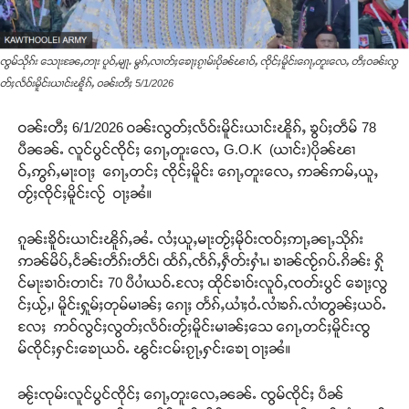
ၸွမ်သိုၵ်း သေႃးၼႄႇတႃး ပူဝ်ႇမျႃႉ မွၵ်ႇလၢတ်ႈၶေႃႈၵႂၢမ်းပိုၼ်ၽၢဝ်ႇ ၸိုင်ႈမိူင်းၵေႃႇတူးလေႇ တီႈဝၼ်းလွ
တ်ႈလႅဝ်းမိူင်းယၢင်းၽိူၵ်ႇ ဝၼ်းတီႈ 5/1/2026
ဝၼ်းတီႈ 6/1/2026 ဝၼ်းလွတ်ႈလႅဝ်းမိူင်းယၢင်းၽိူၵ်ႇ ၶွပ်ႈတဵမ် 78
ပီၼၼ်ႉ လူင်ပွင်ၸိုင်ႈ ၵေႃႇတူးလေႇ G.O.K (ယၢင်း)ပိုၼ်ၽၢ
ဝ်ႇဢွၵ်ႇမႃးဝႃႈ ၵေႃႇတင်ႈ ၸိုင်ႈမိူင်း ၵေႃႇတူးလေႇ ဢၼ်ဢမ်ႇယူႇ
တႂ်ႈၸိုင်ႈမိူင်းလႂ် ဝႃႈၼႆ။
ၵူၼ်းၶိူဝ်းယၢင်းၽိူၵ်ႇၼႆႉ လႆႈယူႇမႃးတႂ်ႈမိုဝ်းၸဝ်ႈဢႃႇၼႃႇသိုၵ်း
ဢၼ်မိပ်ႇငႅၼ်းတဵၵ်းတဵင်၊ ထႅၵ်ႇၸႅၵ်ႇႁဵတ်းႁၢႆႉ၊ ၶၢၼ်ၸႂ်ၵပ်ႉၵိၼ်း ႁို
င်မႃးၶၢဝ်းတၢင်း 70 ပီပၢႆယဝ်ႉလႄႈ ထိုင်ၶၢဝ်းလူဝ်ႇၸတ်းပွင် ၶေႃႈလွ
င်ႈယႂ်ႇ၊ မိူင်းႁူမ်ႈတုမ်မၢၼ်ႈ ၵေႃႈ တႅၵ်ႇယၢႆႈဝႆႉလၢႆၶၵ်ႉလၢႆတွၼ်ႈယဝ်ႉ
လႄႈ ဢဝ်လွင်ႈလွတ်ႈလႅဝ်းတႂ်ႈမိူင်းမၢၼ်ႈသေ ၵေႃႇတင်ႈမိူင်းၸွ
မ်ၸိုင်ႈႁင်းၶေႃယဝ်ႉ ၽွင်းငမ်းၵႂႃႇႁင်းၶေႃ ဝႃႈၼႆ။
ၼႂ်းၸုမ်းလူင်ပွင်ၸိုင်ႈ ၵေႃႇတူးလေႇၼၼ်ႉ ၸွမ်ၸိုင်ႈ ပဵၼ်