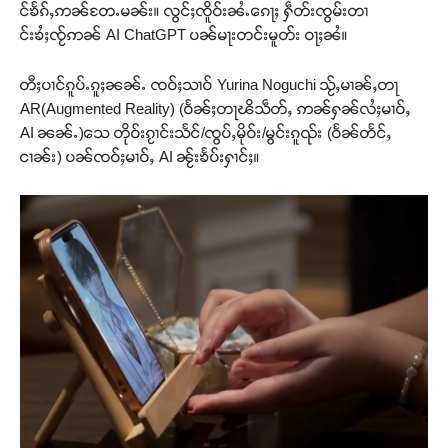
င်ၶႅၵ်ႇဢၼ်တႄႉမၼ်း။ လွင်ႈၸိူဝ်းၼႆႉၵေႃႈ ႁဵတ်းၸွမ်းတၢ
င်းၶႆႈၸႂ်ဢၼ် AI ChatGPT ပၼ်မႃးတင်းမူတ်း ဝႃႈၼႆ။
တီႈပၢင်ၵူပ်ႉၵူႈၼၼ်ႉ ၸဝ်ႈသၢဝ် Yurina Noguchi သႂ်ႇမၢၼ်ႇတႃ
AR(Augmented Reality) (ဝႅၼ်ႈတႃၽိသဵတ်ႇ ဢၼ်ႁၼ်လႆႈမၢဝ်ႇ
AI ၼၼ်ႉ)သေ တိုဝ်းၵႂၢင်းသႅင်/ၸွပ်ႇမိုဝ်း/မွင်းၵူၺ်း (ဝႅၼ်တႅင်ႇ
ငၢၼ်း) ပၼ်ၸဝ်ႈမၢဝ်ႇ AI ၼႂ်းၶႅပ်းႁၢင်ႈ။