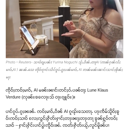
Photo – Reuters- သၢဝ်ၵျပၼ်ႊ Yurina Noguchi သႂ်ႇဝႅၼ်ႉတႃAI (ဢၼ်ႁၼ်လႆႈ
မၢဝ်ႇAI ) ၼၼ်ႉသေ တိုဝ်းၵႂၢင်းသႅင်ၵူပ်ႉၵူႈပၼ်မၢဝ်ႇ AI ဢၼ်မၼ်းၼၢင်းသၢင်ႈၶိုၼ်ႈ
မႃး
ၸိုဝ်ႈၸဝ်ႈမၢဝ်ႇ AI မၼ်းၼၢင်းတင်ႈဝႆႉပၼ်ဝႃႈ Lune Klaus
Verdure (လုၼ်ႊၶလေႃႊသ် ဝႃႊၵျူဝ်ႊ)။
ပၢင်ၵူပ်ႉၵူႈၼၼ်ႉ ၸဝ်ႈမၢဝ်ႇပဵၼ် AI ၵူၺ်းသေတႃႉ ပႃးၸဵမ်သိူဝ်ႈၶူ
ဝ်းၸဝ်ႈသၢဝ် လႄႈလွင်ႈႁဵတ်းႁၢင်ႈတႃးၼႃႈတႃးတႃ ၶူၼ်ႁူဝ်ၸဝ်ႈ
သၢဝ် – ႁၢင်ႈႁႅင်းပၢင်ပွႆးၸိူဝ်းၼႆႉ ၸတ်းႁဵတ်းယႂ်ႇလူင်မိူၼ်ပၢ