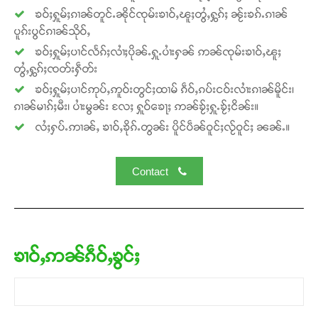
ၶဝ်ႈႁူမ်ႈၵၢၼ်တူင်ႉၼိုင်ၸုမ်းၶၢဝ်ႇၽူႈတွႆႇႁွၵ်ႈ ၼႂ်းၶၵ်ႉၵၢၼ်
ပူၵ်းပွင်ၵၢၼ်သိုဝ်ႇ
ၶဝ်ႈႁူမ်ႈပၢင်လႅၵ်ႈလၢႆႈပိုၼ်ႉႁူႉပၢႆးႁၼ် ဢၼ်ၸုမ်းၶၢဝ်ႇၽူႈ
တွႆႇႁွၵ်ႈၸတ်းႁဵတ်း
ၶဝ်ႈႁူမ်ႈပၢင်ဢုပ်ႇဢူဝ်းတွင်ႈထၢမ် ၵဵဝ်ႇၵပ်းငဝ်းလၢႆးၵၢၼ်မိူင်း၊
ၵၢၼ်မၢၵ်ႈမီး၊ ပၢႆးမွၼ်း လႄႈ ႁူဝ်ၶေႃႈ ဢၼ်ၶႂ်ႈႁူႉၶႂ်ႈငိၼ်း။
လႆႈႁပ်ႉဢၢၼ်ႇ ၶၢဝ်ႇၶိုၵ်ႉတွၼ်း ပိူင်ပဵၼ်ဝူင်ႈလႂ်ဝူင်ႈ ၼၼ်ႉ။
Contact
ၶၢဝ်ႇဢၼ်ၵဵဝ်ႇၶွင်ႈ