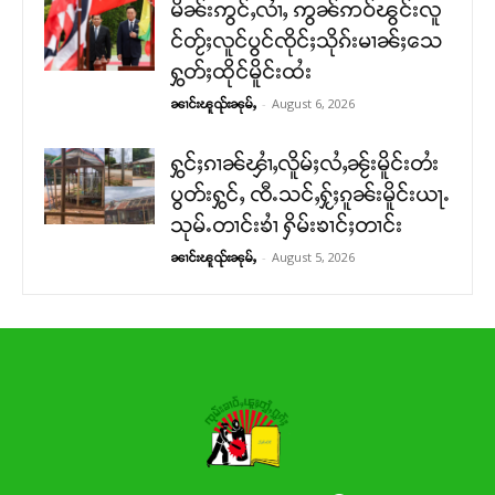
မိၼ်းဢွင်ႇလၢႆႇ ဢွၼ်ဢဝ်ၽွင်းလူ
င်တႂ်ႈလူင်ပွင်ၸိုင်ႈသိုၵ်းမၢၼ်ႈသေ
ႁွတ်ႈထိုင်မိူင်းထႆး
-
August 6, 2026
ၼၢင်းၽူၺ်းၼုမ်ႇ
ႁွင်ႈၵၢၼ်ၾၢႆႇလိူမ်ႈလႆႇၼႂ်းမိူင်းတႆး
ပွတ်းႁွင်ႇ ၸီႉသင်ႇႁႂ်ႈၵူၼ်းမိူင်းယႃႉ
သုမ်ႉတၢင်းၶၢႆ ႁိမ်းၶၢင်ႈတၢင်း
-
August 5, 2026
ၼၢင်းၽူၺ်းၼုမ်ႇ