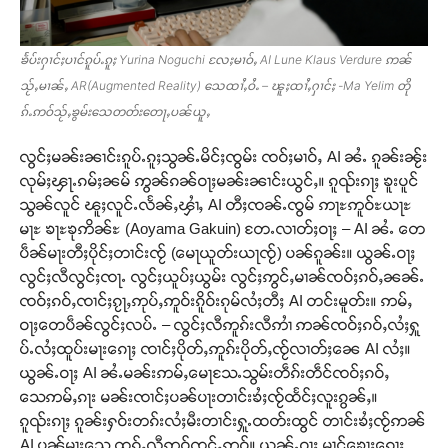
ၶႅပ်းႁၢင်ႈပၢင်ၵူပ်ႉၵူႈ Yurina Noguchi လႄႈမၢဝ်ႇ AI Lune Klaus Verdure ဢၼ်
သႂ်ႇမၢၼ်ႇ AR(Augmented Reality) သေထၢႆႇဝႆႉ – ၽူႈထၢႆႇႁၢင်ႈ -Ma Yelim တို
Support SHAN
ၵ်ႉဢဝ်သႂ်ႇၶွမ်းသေတတ်းတေႃႇပၼ်ယူႇ
တႃႇႁႂ်ႈသဵင်ၵၢင်ၸႂ်ၵူၼ်းမိူင်း ၵူႈတီႈၵူႈလႅၼ်ပေႃးတေၸွ
လွင်ႈမၼ်းၼၢင်းၵူပ်ႉၵူႈသွၼ်ႉမိင်ႈၸွမ်း ၸဝ်ႈမၢဝ်ႇ AI ၼႆႉ ၵူၼ်းၼႂ်း
တ်ႇ တူဝ်ႈလုမ်ႈၾႃႉၼၼ်ႉ ၶဝ်ႈႁူမ်ႈၵမ်ႉထႅမ် ၸုမ်းၶၢ
လုမ်ႈၾႃႉၵမ်ႈၼမ် ဢွၼ်ၵၼ်ဝႃႈမၼ်းၼၢင်းယွင်ႇ။ ၵူၺ်းၵႃႈ ၶူးပူင်
ဝ်ႇၽူႈတွႆႇႁွၵ်ႈ လႆႈယူႇၶႃႈဢေႃႈ။
သွၼ်လူင် ၽူႈလူင်ႉလႅၼ်ႇၾၢႆႇ AI တီႈၸၼ်ႉၸွမ် ဢႃႊဢူဝ်ႊယႃႊ
မႃႊ ၶႃႊၶုဢိၼ်ႊ (Aoyama Gakuin) တႄႉလၢတ်ႈဝႃႈ – AI ၼႆႉ တေ
Donate Now
ပဵၼ်မႃးတီႈပိုင်ႈတၢင်းၸႂ် (မေႃယူတ်းယႃၸႂ်) ပၼ်ၵူၼ်း။ ယွၼ်ႉဝႃႈ
လွင်ႈလီလွင်ႈၸႃႉ လွင်ႈယူပ်ႈယွမ်း လွင်ႈဢွင်ႇမၢၼ်ၸဝ်ႈၵဝ်ႇၼၼ်ႉ
ၸဝ်ႈၵဝ်ႇၸၢင်ႈၵႂႃႇဢုပ်ႇဢူဝ်းၵိူဝ်းၵုမ်လႆႈတီႈ AI တင်းမူတ်း။ ဢမ်ႇ
ဝႃႈတေပဵၼ်လွင်ႈလပ်ႉ – လွင်ႈလီဢူၵ်းလီဢၢႆ ဢၼ်ၸဝ်ႈၵဝ်ႇလႆႈႁူ
ပ်ႉလႆႈထူပ်းမႃးၵေႃႈ ၸၢင်ႈပိုတ်ႇဢူၵ်းပိုတ်ႇၸႂ်လၢတ်ႈၼေ AI လႆႈ။
ယွၼ်ႉဝႃႈ AI ၼႆႉမၼ်းဢမ်ႇမေႃသႄႉသွမ်းတဵၵ်းတဵင်ၸဝ်ႈၵဝ်ႇ
သေဢမ်ႇၵႃး မၼ်းၸၢင်ႈပၼ်ပႃးတၢင်းၶႆႈၸႂ်ထႅင်ႈလူးၵွၼ်ႇ။
ၵူၺ်းၵႃႈ ၵူၼ်းႁဝ်းတၵ်းလႆႈမီးတၢင်းႁူႉထတ်းထွင် တၢင်းၶႆႈၸႂ်ဢၼ်
AI ပၼ်မႃးသေ ထုၵ်ႇလီဢဝ်ၸင်ႇဢဝ်။ ယွၼ်ႉဝႃႈ မၢင်ၶေႃႈၵေႃႈ