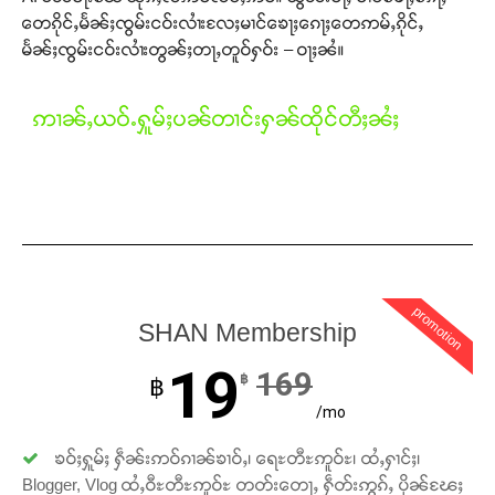
တေၵိုင်ႇမႅၼ်ႈၸွမ်းငဝ်းလၢႆးလႄႈမၢင်ၶေႃႈၵေႃႈတေဢမ်ႇၵိုင်ႇ
မႅၼ်ႈၸွမ်းငဝ်းလၢႆးတွၼ်ႈတႃႇတူဝ်ႁဝ်း – ဝႃႈၼႆ။
ဢၢၼ်ႇယဝ်ႉႁူမ်ႈပၼ်တၢင်းႁၼ်ထိုင်တီႈၼႆႈ
promotion
SHAN Membership
19
169
฿
฿
/mo
ၶဝ်ႈႁူမ်ႈ ႁဵၼ်းဢဝ်ၵၢၼ်ၶၢဝ်ႇ၊ ရေႊတီႊဢူဝ်ႊ၊ ထႆႇႁၢင်ႈ၊
Blogger, Vlog ထႆႇဝီႊတီႊဢူဝ်ႊ တတ်းတေႃႇ ႁဵတ်းဢွၵ်ႇ ပိုၼ်ၽႄႈ