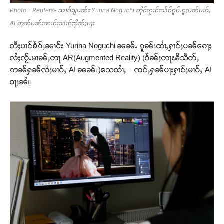
Photo – Reuters- သၢဝ်ၵျပၼ်ႊ Yurina Noguchi တိုဝ်းၵႂၢင်းသႅင်ၵူပ်ႉၵူႈပၼ်မၢဝ်ႇ
AI ဢၼ်မၼ်းၼၢင်းသၢင်ႈၶိုၼ်ႈမႃး
တီႈပၢင်ၶႅၵ်ႇၼၢင်း Yurina Noguchi ၼၼ်ႉ ၵူၼ်းထၢႆႇႁၢင်ႈပၼ်ၵေႃႈ
လႆႈၸႂ်ႉမၢၼ်ႇတႃ AR(Augmented Reality) (ဝႅၼ်ႈတႃၽိသဵတ်ႇ
ဢၼ်ႁၼ်လႆႈမၢဝ်ႇ AI ၼၼ်ႉ)သေထၢႆႇ – ၸင်ႇႁၼ်ပႃးႁၢင်ႈမၢဝ်ႇ AI
ဝႃႈၼႆ။