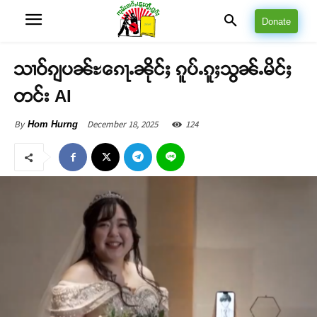
Donate
သၢဝ်ၵျပၼ်ႊၵေႃႉၼိုင်ႈ ၵူပ်ႉၵူႈသွၼ်ႉမိင်ႈ
တင်း AI
December 18, 2025
124
By
Hom Hurng