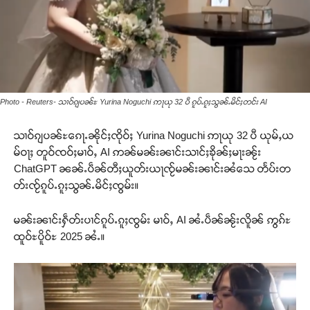
Photo - Reuters- သၢဝ်ၵျပၼ်ႊ Yurina Noguchi ဢႃယု 32 ပီ ၵူပ်ႉၵူႈသွၼ်ႉမိင်ႈတင်း AI
သၢဝ်ၵျပၼ်ႊၵေႃႉၼိုင်ႈၸိုဝ်ႈ Yurina Noguchi ဢႃယု 32 ပီ ယုမ်ႇယ
မ်ဝႃႈ တူဝ်ၸဝ်ႈမၢဝ်ႇ AI ဢၼ်မၼ်းၼၢင်းသၢင်ႈၶိုၼ်ႈမႃးၼႂ်း
ChatGPT ၼၼ်ႉပဵၼ်တီႈယူတ်းယႃၸႂ်မၼ်းၼၢင်းၼႆသေ တႅပ်းတ
တ်းၸႂ်ၵူပ်ႉၵူႈသွၼ်ႉမိင်ႈၸွမ်း။
မၼ်းၼၢင်းႁဵတ်းပၢင်ၵူပ်ႉၵူႈၸွမ်း မၢဝ်ႇ AI ၼႆႉပဵၼ်ၼႂ်းလိူၼ် ဢွၵ်ႊ
ထူဝ်ႊပိူဝ်ႊ 2025 ၼႆႉ။