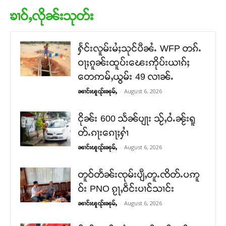
ၶၢဝ်ႇလိုၼ်းသုတ်း
ႁႅင်းလူမ်းမႆႈသုင်ပီၼႆႉ WFP တၵ်ႉ
ဝႃႈၵူၼ်းထူပ်းၽေးဢိုပ်းယၢၵ်ႈ
တေဢမ်ႇယွမ်း 49 လၢၼ်ႉ
-
August 6, 2026
ၼၢင်းၽူၺ်းၼုမ်ႇ
ငိုၼ်း 600 သႅၼ်ပျႃး သႂ်ႇဝႆႉၼႂ်းရူ
တ်ႉၵႃးၵေႃႈႁၢႆ
-
August 6, 2026
ၼၢင်းၽူၺ်းၼုမ်ႇ
တူဝ်တႅၼ်းၸုမ်းပျီႇတူႉၸိတ်ႉပဢူ
ဝ်း PNO ၵႂႃႇဝဵင်းပၢင်သၢင်း
-
August 6, 2026
ၼၢင်းၽူၺ်းၼုမ်ႇ