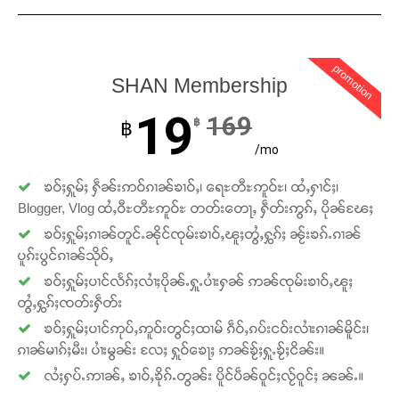
promotion
SHAN Membership
19
169
฿
฿
/mo
ၶဝ်ႈႁူမ်ႈ ႁဵၼ်းဢဝ်ၵၢၼ်ၶၢဝ်ႇ၊ ရေႊတီႊဢူဝ်ႊ၊ ထႆႇႁၢင်ႈ၊
Blogger, Vlog ထႆႇဝီႊတီႊဢူဝ်ႊ တတ်းတေႃႇ ႁဵတ်းဢွၵ်ႇ ပိုၼ်ၽႄႈ
ၶဝ်ႈႁူမ်ႈၵၢၼ်တူင်ႉၼိုင်ၸုမ်းၶၢဝ်ႇၽူႈတွႆႇႁွၵ်ႈ ၼႂ်းၶၵ်ႉၵၢၼ်
ပူၵ်းပွင်ၵၢၼ်သိုဝ်ႇ
ၶဝ်ႈႁူမ်ႈပၢင်လႅၵ်ႈလၢႆႈပိုၼ်ႉႁူႉပၢႆးႁၼ် ဢၼ်ၸုမ်းၶၢဝ်ႇၽူႈ
တွႆႇႁွၵ်ႈၸတ်းႁဵတ်း
ၶဝ်ႈႁူမ်ႈပၢင်ဢုပ်ႇဢူဝ်းတွင်ႈထၢမ် ၵဵဝ်ႇၵပ်းငဝ်းလၢႆးၵၢၼ်မိူင်း၊
ၵၢၼ်မၢၵ်ႈမီး၊ ပၢႆးမွၼ်း လႄႈ ႁူဝ်ၶေႃႈ ဢၼ်ၶႂ်ႈႁူႉၶႂ်ႈငိၼ်း။
လႆႈႁပ်ႉဢၢၼ်ႇ ၶၢဝ်ႇၶိုၵ်ႉတွၼ်း ပိူင်ပဵၼ်ဝူင်ႈလႂ်ဝူင်ႈ ၼၼ်ႉ။