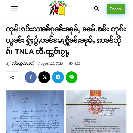
Donate
ၸုမ်းၵပ်းသၢၼ်ၵူၼ်းၼုမ်ႇ ၼမ်ႉၶမ်း တုၵ်း
ယွၼ်း ႁႂ်ႈပွႆႇပၼ်မႄႈႁိူၼ်းၼုမ်ႇ ဢၼ်သို
ၵ်း TNLA တီႉၺွပ်းၵႂႃႇ
August 21, 2018
311
By
ၸၢႆးယွတ်ႈၶမ်း