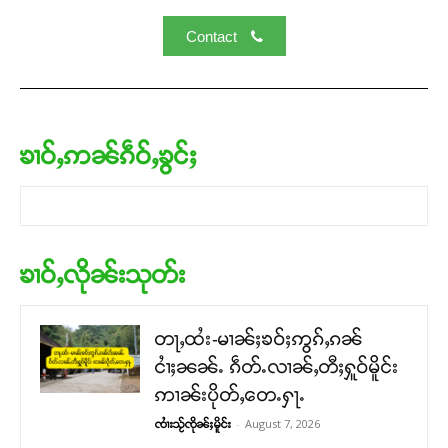
Contact
ၶၢဝ်ႇဢၼ်ၵဵဝ်ႇၶွင်ႈ
ၶၢဝ်ႇလိုၼ်းသုတ်း
တႃႇထႆး-မၢၼ်ႈၶဝ်ႈဢွၵ်ႇၵၼ်
ငၢႆႈၼၼ်ႉ ၵဵတ်ႉလၢၼ်ႇတီႈႁူဝ်မိူင်း
ဢၢၼ်းပိုတ်ႇတေႉႁႃႉ
-
August 7, 2026
ၸၢႆးသႂ်ၸိုၼ်ႈမိူင်း