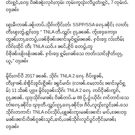
တ်းႁွင်ႇၵေႃႈ ပဵၼ်ၼႂ်းလုၵ်ႈၸုမ်း ၸုမ်းဢူၺ်းလီပွတ်းႁွင်ႇ 7 ၸုမ်းဝႆႉ
ဝႃႈၼႆ။
ၽူႈမီးၸၼ်ႉၼႂ်းတပ်ႉသိုၵ်းၸိုင်ႈတႆး SSPP/SSA ၵေႃႉၼိုင်ႈ လၢတ်ႈ
တီႈၽူႈတွႆႇႁွၵ်ႈဝႃႈ “ TNLA တီႉၺွပ်း ၵႂႃႇၼၼ်ႉ ၸႂ်ႈၶႃႈဢေႃႈ။
တွၼ်ႈတႃႇတေပွႆႇပၼ်ၶိုၼ်းၼၢင်းမူဝ်ႁွမ်ၼၼ်ႉ ႁဝ်းၶႃႈ လႆႈတႅမ်ႈ
လိၵ်ႈထိုင် တီႈ TNLA ယဝ်ႉ။ ၼင်ႇႁိုဝ် တေပွႆႇတူ
ဝ်ၶိုၼ်းၽႂ်းၽႂ်းၼၼ်ႉ ႁဝ်းၶႃႈ ႁူမ်ႈၵၼ်သေ ၸတ်းသၢင်ႈႁဵတ်းၵႂႃႇ
ယူႇ” ဝႃႈၼႆ။
Support SHAN
မိူဝ်ႈၵၢင်ပီ 2017 ၼၼ်ႉ သိုၵ်း TNLA 2 ၵေႃႉ ၵဵပ်းၶွၼ်ႇ
တႃႇႁႂ်ႈသဵင်ၵၢင်ၸႂ်ၵူၼ်းမိူင်း ၵူႈတီႈၵူႈလႅၼ်ပေႃးတေၸွ
တီႈႁၢၼ်ႉၶၢႆၶိူင်ႈၶူဝ်းႁိူၼ်း ၼွင်မၢဝ်း (လၢၼ်ႉမႄႈၸဝ်ႈ ၼၢင်းမူဝ်ႁွ
တ်ႇ တူဝ်ႈလုမ်ႈၾႃႉၼၼ်ႉ ၶဝ်ႈႁူမ်ႈၵမ်ႉထႅမ် ၸုမ်းၶၢ
ဝ်ႇၽူႈတွႆႇႁွၵ်ႈ လႆႈယူႇၶႃႈဢေႃႈ။
မ်) 11 သႅၼ် ပျႃး။ မိူဝ်ႈၵူၼ်းသိုၵ်း TNLA 2 ၵေႃႉ ဢဝ်ငိုၼ်းဢွၵ်ႇ
ၵႂႃႇၼၼ်ႉ ၺႃးသိုၵ်းမၢၼ်ႈ ပဵၼ်တပ်ႉမ 88 ပႂ်ႉငွႆးယိုဝ်း ၵၢင်တၢင်းသေ
တၢႆၵေႃႉၼိုင်ႈ၊ ၺႃးတီႉၺွပ်းၵႂႃႇၵေႃႉၼိုင်ႈ။ ၵဵဝ်ႇလူၺ်ႈလွင်ႈၼႆႉသေ
Donate Now
သိုၵ်းတဢၢင်း TNLA ၵပ်းသိုပ်ႇၾူၼ်းၸူးမၼ်းၼၢင်း မၢပ်ႇၼႄးဝႃႈ
မၼ်းၼၢင်းပဵၼ်ၵူၼ်းသူင်ႇၶၢဝ်ႇပၼ်သိုၵ်းလူင်ပွင်ၸိုင်ႈမၢၼ်ႈ
ဝႃႈၼႆ။