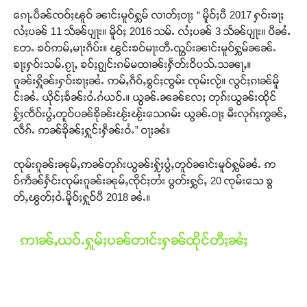
ၵေႃႉပဵၼ်ၸဝ်ႈၽူဝ် ၼၢင်းမူဝ်ႁွမ် လၢတ်ႈဝႃႈ “ မိူဝ်ႈပီ 2017 ႁဝ်းၶႃႈ
လႆႈပၼ် 11 သႅၼ်ပျႃး။ မိူဝ်ႈ 2016 သမ်ႉ လႆႈပၼ် 3 သႅၼ်ပျႃး။ ပီၼႆႉ
တႄႉ ၶဝ်ဢမ်ႇမႃးၵဵပ်း။ ၽွင်းၶဝ်မႃးတီႉၺွပ်းၼၢင်းမူဝ်ႁွမ်ၼၼ်ႉ
ၶႃႈႁဝ်းသမ်ႉၵႂႃႇ ၶဝ်ႈၵျွင်းၵမ်မထၢၼ်းႁဵတ်းဝိပသ်ႉသၼႃႇ။
ၵူၼ်းႁိူၼ်းႁဝ်းၶႃႈၼႆႉ ဢမ်ႇၵဵဝ်ႇၶွင်ႈၸွမ်း ၸုမ်းလႂ်။ လွင်ႈၵၢၼ်မိူ
င်းၼႆႉ ယိုင်ႈၶႅၼ်းဝႆႉၵႆယဝ်ႉ။ ယွၼ်ႉၼၼ်လႄႈ တုၵ်းယွၼ်းထိုင်
ႁႂ်ႈၸဵဝ်းပွႆႇတူဝ်ပၼ်ၶိုၼ်းၽႂ်းၽႂ်းသေၵမ်း ယွၼ်ႉဝႃႈ မီးလုၵ်ႈဢွၼ်ႇ
လဵၵ်ႉ ဢၼ်ၶိုၼ်ႈႁူင်းႁဵၼ်းဝႆႉ” ဝႃႈၼႆ။
ၸုမ်းၵူၼ်းၼုမ်ႇဢၼ်တုၵ်းယွၼ်းႁႂ်ႈပွႆႇတူဝ်ၼၢင်းမူဝ်ႁွမ်ၼႆႉ ဢ
ဝ်ဢဵၼ်ႁႅင်းၸုမ်းၵူၼ်းၼုမ်ႇၸိုင်ႈတႆး ပွတ်းႁွင်ႇ 20 ၸုမ်းသေ ၶွ
တ်ႇၽွတ်ႈဝႆႉမိူဝ်ႈႁူဝ်ပီ 2018 ၼႆႉ။
ဢၢၼ်ႇယဝ်ႉႁူမ်ႈပၼ်တၢင်းႁၼ်ထိုင်တီႈၼႆႈ