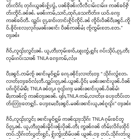
တ်းလိၵ်ႈ တုၵ်းယွၼ်းႁႂ်ႈ/ပွႆႇ ပၼ်ၶိုၼ်းလီလီငၢမ်းငၢမ်း။ ဢၼ်ၶဝ်ႁဵ
တ်းၸိူင်ႉၼႆၼႆႉ မၼ်းဢမ်ႇသၢင်ႇထုၵ်ႇသေဢိတ်း။ ယဝ်ႉၵေႃႈ
ဢၼ်ၶဝ်တီႉ ၺွပ်း ၵႂႃႇၶၢဝ်းတၢင်းႁိုင်ၸိူင်ႉၼႆ ၸိူဝ်းပဵၼ်ပီႈၼွင်ႉၸိူ
ဝ်ႉၶိူဝ်းလႄႈလုၵ်ႈမၼ်းၼၢင်း ပဵၼ်ဢၼ်မႆႈ ၸႂ်ၸွမ်းတႄႉတႄႉ”
ဝႃႈၼႆ။
ၵဵဝ်ႇလူၺ်ႈလွင်ႈၼႆႉ ယူႇတီႈၸုမ်းၶၢဝ်ႇၽူႈတွႆႇႁွၵ်ႈ ၵပ်းသိုပ်ႇၵႂႃႇတီႈ
လုမ်းၵပ်းသၢၼ် TNLA ၵေႃႈဢမ်ႇလႆႈ။
ပီႈၼွင်ႉၸမ်ၸႂ် ၼၢင်းမူဝ်ႁွမ် ၵေႃႉၼိုင်ႈလၢတ်ႈဝႃႈ “ သိုၵ်းလွႆတႄႉ
လၢတ်ႈဝႃႈၶဝ်လႆႈတီႉၺွပ်းၵႂႃႇၼႆႉယွၼ်ႉပိူဝ်ႈ မၼ်းၼၢင်းပူၼ်ႉပႅၼ်
ပၵ်းပိူင်မၢႆမီႈ TNLA ၼႆဝႃႇ။ ၵူၺ်းၵႃႈ မၼ်းၼၢင်းပူၼ်ႉပႅၼ်မၢႆ
မီႈဢၼ်လႂ် ဢၼ်ဝႃႈၼၼ်ႉ ၾၢႆႇTNLA ဢမ်ႇလၢတ်ႈ။ ပေႃးတႅပ်းတ
တ်းတြႃးတေႁွင်ႉ ပေႃႈမႄႈပီႈၼွင်ႉမၼ်းၼၢင်းယူႇၼႆၵူၺ်း” ဝႃႈၼႆ။
ၵဵဝ်ႇလူၺ်ႈလွင်ႈ ၼၢင်းမူဝ်ႁွမ် ဢၼ်ၺႃးသိုၵ်း TNLA ၵုမ်းၶင်တူ
ဝ်ၵႂႃႇၼႆႉ ယူႇတီႈၵူၼ်းမိူင်းၼႂ်းပိုၼ်ႉတီႈ ဢွၼ်ၵၼ် တႅမ်ႈလိၵ်ႈထိုင်
တပ်ႉသိုၵ်းတႆးပွတ်းႁွင်ႇ ႁႂ်ႈၸွႆႈထႅမ်ပၼ် ယွၼ်ႉဝႃႈ တပ်ႉသိုၵ်းတႆးပွ