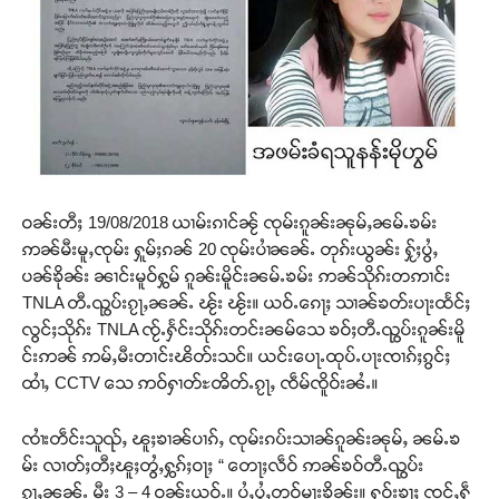
ဝၼ်းတီႈ 19/08/2018 ယၢမ်းၵၢင်ၼႂ် ၸုမ်းၵူၼ်းၼုမ်ႇၼမ်ႉၶမ်း
ဢၼ်မီးမူႇၸုမ်း ႁူမ်ႈၵၼ် 20 ၸုမ်းပၢႆၼၼ်ႉ တုၵ်းယွၼ်း ႁႂ်ႈပွႆႇ
ပၼ်ၶိုၼ်း ၼၢင်းမူဝ်ႁွမ် ၵူၼ်းမိူင်းၼမ်ႉၶမ်း ဢၼ်သိုၵ်းတဢၢင်း
TNLA တီႉၺွပ်းၵႂႃႇၼၼ်ႉ ၽႂ်း ၽႂ်း။ ယဝ်ႉၵေႃႈ သၢၼ်ၶတ်းပႃးထႅင်ႈ
လွင်ႈသိုၵ်း TNLA ၸႂ်ႉႁႅင်းသိုၵ်းတင်းၼမ်သေ ၶဝ်ႈတီႉၺွပ်းၵူၼ်းမိူ
င်းဢၼ် ဢမ်ႇမီးတၢင်းၽိတ်းသင်။ ယင်းပေႃႉထုပ်ႉပႃးၸၢၵ်ႈၵွင်ႈ
ထၢႆႇ CCTV သေ ဢဝ်ႁၢတ်ႊၻိတ်ႉၵႂႃႇ ၸဵမ်ၸိူဝ်းၼႆႉ။
ၸၢႆးတဵင်းသူၺ်ႇ ၽူႈၶၢၼ်ပၢၵ်ႇ ၸုမ်းၵပ်းသၢၼ်ၵူၼ်းၼုမ်ႇ ၼမ်ႉၶ
မ်း လၢတ်ႈတီႈၽူႈတွႆႇႁွၵ်ႈဝႃႈ “ တေႃႈလဵဝ် ဢၼ်ၶဝ်တီႉၺွပ်း
ၵႂႃႇၼၼ်ႉ မီး 3 – 4 ဝၼ်းယဝ်ႉ။ ပႆႇပွႆႇတူဝ်မႃးၶိုၼ်း။ ႁဝ်းၶႃႈ ၸင်ႇႁဵ