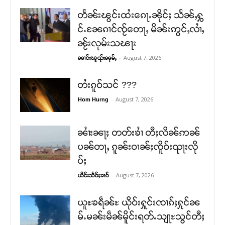
တႅၼ်းၽွင်းထႆးၵေႃႉၼိုင်ႈ သႅၼ်ႇႁွ
င်ႉၼႄၵၢင်ၸႂ်တေႃႇ မိၼ်းဢွင်ႇလၢႆႇ
ၼႂ်းလုမ်းသၽႃး
-
August 7, 2026
ၼၢင်းၽူၺ်းၼုမ်ႇ
တႆးၵူဝ်သင် ???
-
August 7, 2026
Hom Hurng
ၼၢႆးၼႃႈ တတ်းၶၢႆ တီႈလိၼ်ဢၼ်
ပၼ်တႃႇ ၵူၼ်းဝၢၼ်ႈၸိူဝ်းၺႃးလို
ပ်ႈ
-
August 7, 2026
ယိင်းသဵဝ်ႈၶၢဝ်
ယူႊၶရဵၼ်ႊ ယိုဝ်းႁူင်းၸၢၵ်ႈႁုင်ၼ
မ်ႉမၼ်းမဵၼ်မိူင်းရတ်ႉသျႃႊသွင်တီႈ