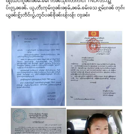
ၽူႈယိင်းၵူၼ်းၼမ်ႉၶမ်း ဢၼ်သိုၵ်းတဢၢင်း TNLA တီႉၺွ
ပ်းၵႂႃႇၼၼ်ႉ ယူႇတီႈၸုမ်းၵူၼ်းၼုမ်ႇၼမ်ႉၶမ်းသေ ႁူမ်ႈၵၼ် တုၵ်း
ယွၼ်းႁႂ်ႈၸဵဝ်းပွႆႇတူဝ်ပၼ်ၶိုၼ်းၽႂ်းၽႂ်း ဝႃႈၼႆ။