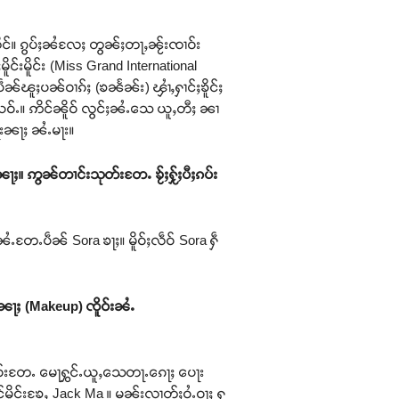
ုင်။ ၵွပ်ႈၼႆလႄႈ တွၼ်ႈတႃႇၼႂ်းၸၢဝ်း
်းမိူင်း (Miss Grand International
ၼ်ၽူႈပၼ်ဝၢၵ်ႈ (ၶၼႅၼ်း) ၾၢႆႇႁၢင်ႈၶိူင်ႈ
ယဝ်ႉ။ ဢိင်ၼိူဝ် လွင်ႈၼႆႉသေ ယူႇတီႈ ၼၢ
ႈတႃးၼႃႈ ၼႆႉမႃး။
ႈၼေႃႈ။ ဢွၼ်တၢင်းသုတ်းတႄႉ ၶႂ်ႈႁႂ်ႈပီႈၵပ်း
ႆႉတႄႉပဵၼ် Sora ၶႃႈ။ မိူဝ်ႈလဵဝ် Sora ႁဵ
ၼႃႈ (Makeup) ၸိူဝ်းၼႆႉ
ႁဝ်းတႄႉ မေႃႁွင်ႉယူႇသေတႃႉၵေႃႈ ပေႃး
မိူင်းၶႄႇ Jack Ma ။ မၼ်းလၢတ်ႈဝႆႉဝႃႈ ႁ