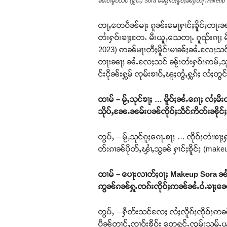
ၼၢင်းမူဝ်သႅင် (ႁွင်ႉ) Sora မေႃႁၢင်ႈၶိူင်ႈၼႃႈတႃ Makeup
တႃႇတေပဵၼ်မႃး ၵူၼ်းမေႃႁၢင်ႈၶိူင်ႈတႃးၼ
တႆးႁဝ်းၶႃႈတႄႉ မီးယူႇသေတႃႉ ၵူၺ်းၵႃႈ မီ
2023) ဢၼ်မႃးတီႈမိူင်းမၢၼ်ႈၼႆႉလႄႈသင် ဢၼ
တႃးၼႃႈ ၼႆႉလႄႈသင် ၼႂ်းတႆးႁဝ်းဢမ်ႇသူႈမ
င်းငိုၼ်းႁွမ် ၸုမ်းၶၢဝ်ႇၽူႈတွႆႇႁွၵ်ႈ လႆ
ထၢမ် – မႂ်ႇသုင်ၶႃႈ … မိူဝ်ႈၼႆႉၵေႃႈ လႆႈမီ
သိုပ်ႇၼႄႉၼမ်းပၼ်ၸိုဝ်ႈသဵင်ဢိတ်းၼိုင်
တွပ်ႇ – မႂ်ႇသုင်ၵူႈၵေႃႉၶႃႈ … ၸိုဝ်ႈတႆးၶ
တ်းၵၢၼ်ပိုတ်ႇၾၢႆႇသွၼ် ႁၢင်ႈၶိူင်ႈ (make
ထၢမ် – ပေႃးလၢတ်ႈဝႃႈ Makeup Sora ၼႆ 
ဢွၼ်ၵၼ်ႁူႉၸၵ်းၸိုဝ်ႈဢၼ်ၼႆႉဝႆႉၶႃႈၼေ
တွပ်ႇ – ႁဵတ်းသင်လႄႈ လႆႈလိူၵ်ႈၸိုဝ်ႈ
ပဵၼ်တၢင်ႇၸၢဝ်းၶိူဝ်း တေႁွင်ႉၸွမ်းသမ်