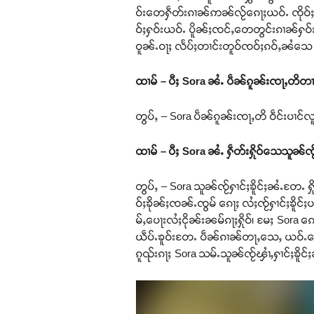
ဝ်းတေႁဵတ်းၵၢၼ်ဢၼ်လႂ်ၵေႃႈယဝ်ႉ ၸိုဝ်ႈႁဝ်း
ဝ်ႈႁဝ်းယဝ်ႉ ပိူၼ်ႈၸင်ႇတေတွင်းၵၢၼ်ႁဝ်
ဝူၼ်ႉဝႃႈ လႅပ်ႈတၢင်းတူဝ်ၸဝ်ႈၵဝ်ႇၼႆသေ
ထၢမ် – ပီႈ
Sora ၼႆႉ ပဵၼ်ၵူၼ်းၸႃႇတိတၢင
တွပ်ႇ – Sora ပဵၼ်ၵူၼ်းၸႃႇတိ ဝဵင်းပၢင်
ထၢမ် – ပီႈ
Sora ၼႆႉ ႁဵတ်းႁိုဝ်သေသူၼ်ၸႂ်
တွပ်ႇ – Sora သူၼ်ၸႂ်ႁၢင်ႈၶိူင်ႈၼႆႉတႄႉ 
ဝ်ႈၶိုၼ်ႈၸၼ်ႉၸွမ် ၵေႃႈ လႆႈၸႂ်ႁၢင်ႈၶိူင
မ်ႇပေႃးလႆႈငိုၼ်းၼမ်ၵႃႈႁိုဝ်၊ မႄႈ Sora ၵေ
ယဵပ်ႉၶူဝ်းတႄႉ ပဵၼ်ၵၢၼ်တႃႇသေႇ ယဝ်ႉၵ
ၵူၺ်းၵႃႈ Sora သမ်ႉသူၼ်ၸႂ်ၾၢႆႇႁၢင်ႈၶိူင