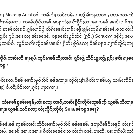
ႃႈ Makeup Artist ၼႆႉ ဢမ်ႇငၢႆႈ သင်ဢမ်ႇပႃးၸႂ် မီးဝႃႇသၼႃႇ တႄႉတႄႉၸိ
းၵမ်ႈဢေႇ။ ဢၼ်ထိုင်ၸၼ်ႉပေႃးလႆႈႁၢင်ႈၶိူင်ႈတႃးၼႃႈပၼ် ၼၢင်းငၢမ်းၵူႈမိူင
်လႆႈၶဝ်ႈႁူမ်ႈပၢင်ပွႆးလိူၵ်ႈၼၢင်းငၢမ်း ၼႂ်းႁူမ်ႈတုမ်မၢၼ်ႈၼႆႉသေ လႆႈပဵ
ီး ၵွပ်ႈၼႆလႄႈ ၼႂ်းၼၼ်ႉ ပႃးၼၢင်းမူဝ်သႅင် (ႁွင်ႉ) Sora ၵေႃႉၼိုင်ႈ ၼႆ
ႈတွင်ႈထၢမ်ဝႆႉ လွင်ႈၶတ်းၸႂ်မၼ်းၼၢင်း ႁဵတ်း ႁိုဝ်လႄႈ ပဵၼ်မႃးမေႃႁၢင်ႈၶိူင်
းတိုဝ်ႉတၢင်းလီ မႃးႁူပ်ႉထူပ်းၵၼ်တီႈတၢင်း ႁူင်းပွႆႇသဵင်ၽူႈတွႆႇႁွၵ်ႈ ႁဝ်းၶႃ
ႈၶႃႈ?
ႃႈႁဝ်းတႄႉပဵၼ် ၼၢင်းမူဝ်သႅင် ၼႆဢေႃႈ။ ၸိုဝ်ႈၾၢႆႇႁဵတ်းၵၢၼ်ယူႇ ယၢမ်းလဵဝ်ၼ
up) ဝႆႉတီႈဝဵင်းတႃႈၵုင်ႈ ၶႃႈဢေႃႈ။
လႆႈႁၼ်ၵူၼ်းၼုမ်ႇတႆးလႄႈ တၢင်ႇၸၢဝ်းၶိူဝ်းၸိူဝ်းသူၼ်ၸႂ် ယွၼ်ႉသီတႃး
ႃႈ။ ယွၼ်ႉသင်လႄႈ လႆႈလိူၵ်ႈၸိုဝ်ႈ Sora ၼႆၶႃႈၼေႃ?
ဢၼ်ၼႆႉၼႆ ဢွၼ်တၢင်းၸိုဝ်ႈၼၢင်းမူဝ်သႅင် ၼႆၼၼ်ႉ ပေႃးပဵၼ်ပီႈၼွင်ႉတႆး
ႉယၢပ်ႇ ၼၼ်ႉၼႃႇၼေႃႈ။ ႁဵတ်းၼၼ်သေ လႆႈပၢႆးဝူၼ်ႉမႃးတီႈ ၽူႈမၢၵ်ႈမီးလူင်