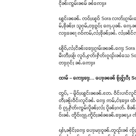
ငိုၼ်းၸွမ်းၼမ် ၼႆဢေႃႈ။
ၽွင်းၼၼ်ႉ ၸဝ်ႈၽူဝ် Sora လၢတ်ႈၵႂၢမ်းၶေ
မ်ႇၶိုၼ်ႈ။ သူၵုမ်ႇဝႃႈၵွပ်ႈ ၵေႃႉပုၼ်ႉ ၵ
လႃႈၼေႃ ၵဝ်ဢမ်ႇလႆႈၶိုၼ်ႈၼႆႉ လႆႈၼႅင်ၸ
ၽိူဝ်ႇလႆႈငိၼ်းၶေႃႈၵႂၢမ်းၼၼ်ႉၵေႃႈ Sora 
မီးတီႈၽႂ်၊ လူဝ်ႇႁတ်းႁဵတ်းၵူၺ်းၼႆသေ 
တႃႈၵုင်ႈ ၼႆႉဢေႃႈ။
ထၢမ် – ဢေႃႈၶႃႈ… ပေႃးၼၼ် ၶႂ်ႈႁႂ်ႈပီႈ So
တွပ်ႇ – မိူဝ်ႈၽွင်းၼၼ်ႉတႄႉ ဝဵင်းပၢင်လ
တီႈၼႂ်းဝဵင်းလူင်ၼႆႉ ၵေႃႈ ဢမ်ႇငၢႆႈၶႃႈ။ ထ
ဝ် ၵႂႃႇႁဵတ်းၸွမ်းပိူၼ်ႈလႆႈ ပိူၼ်ႈၵတ်ႉ ၶႅ
ဝ်းၼႆႉ တိူဝ်းၵျႃႉဢိူဝ်ႈၼႆၼၼ်ႉၶႃႈၼႃႇ။ 
ၾၢႆႇၼိုင်ႈၵေႃႈ ပေႃးမႃးဝူၼ်ႉတူၺ်းၼႆ ၸ