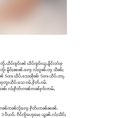
ႂ်ႉယဵပ်းၶူဝ်းၼႆ ယဵပ်းၶူဝ်းယူႇမိူင်းတႆးႁ
ႂ်၊ မိူဝ်ႈၼၼ်ႉၵေႃႈ လႆႈဝူၼ်ႉဝႃႈ သဵၼ်ႈ
 ဢၼ် Sora ယဵပ်ႉသေၽိုၼ်၊ Sora ယဵပ်ႉတႃႇ
ႃးၸူးယဵပ်ႉသေ ၵမ်ႉႁိတ်ႉၵမ်ႉ
ၵႃႈၶၼ်၊ လႆႈႁဵတ်းၵၢၼ်ဢၼ်ႁဝ်းဢမ်ႇ
ႂ် ၵၢၼ်ဢၼ်လႂ်ၵေႃႈ ႁဵတ်းဢၼ်ၼၼ်ႉ
 3 ပီယဝ်ႉ ၵဵင်ၸႂ်ပေႃႈမႄႈ ယွၼ်ႉလႆႈသဵင်ႈ