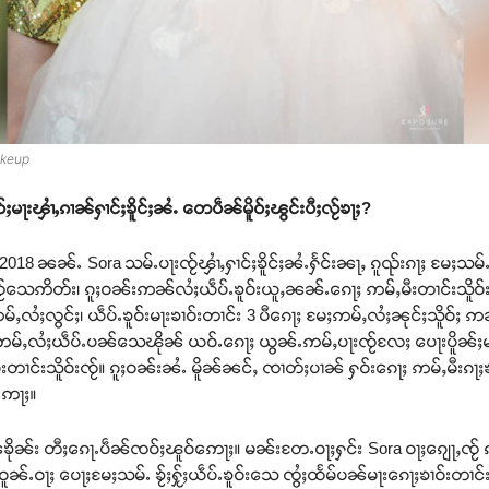
Makeup
ၾၢႆႇၵၢၼ်ႁၢင်ႈၶိူင်ႈၼႆႉ တေပဵၼ်မိူဝ်ႈၽွင်းပီႈလႂ်ၶႃႈ
?
ီ 2018 ၼၼ်ႉ Sora သမ်ႉပႃးၸႂ်ၾၢႆႇႁၢင်ႈၶိူင်ႈၼႆႉႁႅင်းၼႃႇ ၵူၺ်းၵႃႈ မႄႈသမ်ႉၸ
ႂ်သေဢိတ်း၊ ၵူႈဝၼ်းဢၼ်လႆႈယဵပ်ႉၶူဝ်းယူႇၼၼ်ႉၵေႃႈ ဢမ်ႇမီးတၢင်းသိူဝ်းၸ
မ်ႇလႆႈလွင်ႈ၊ ယဵပ်ႉၶူဝ်းမႃးၶၢဝ်းတၢင်း 3 ပီၵေႃႈ မႄႈဢမ်ႇလႆႈၼုင်ႈသိူဝ်ႈ
ႈ ဢမ်ႇလႆႈယဵပ်ႉပၼ်သေၽိုၼ် ယဝ်ႉၵေႃႈ ယွၼ်ႉဢမ်ႇပႃးၸႂ်လႄႈ ပေႃးပိူၼ်ႈမ
ီးတၢင်းသိူဝ်းၸႂ်။ ၵူႈဝၼ်းၼႆႉ မိူၼ်ၼင်ႇ ၸၢတ်ႈပၢၼ် ႁဝ်းၵေႃႈ ဢမ်ႇမီး
ဢေႃႈ။
ိုၼ်း တီႈၵေႃႉပဵၼ်ၸဝ်ႈၽူဝ်ဢေႃႈ။ မၼ်းတႄႉဝႃႈႁင်း Sora ဝႃႈၵျေႃႇၸ
ၼ်ႉဝႃႈ ပေႃႈမႄႈသမ်ႉ ၶႂ်ႈႁႂ်ႈယဵပ်ႉၶူဝ်းသေ ၸွႆႈထႅမ်ပၼ်မႃးၵေႃႈၶၢဝ်းတၢင်း