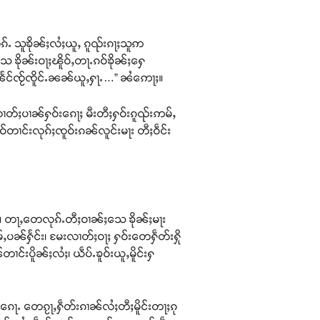
ၵ်ႉ သူၶိုၼ်ႈလႆႈယူႇ ၵူၺ်းၵႃႈသူဢ
ေ ၶိုၼ်းဝႃႈၽိူဝ်ႇတႃႉၵဝ်ၶိုၼ်ႈႁေ
ႈၼႅင်ၸႂ်ၸိူင်ႉၼၼ်ယူႇႁႃႉ…” ၼႆဢေႃႈ။
 ၸၢတ်ႈပၢၼ်ႁဝ်းၵေႃႈ မီးတီႈႁဝ်းၵူၺ်းဢမ်ႇ
ၢင်းလုၵ်ႈၸူဝ်းၵၼ်လူင်းမႃး တီႈဝဵင်း
ၺ်း။ တႃႇတေလုၵ်ႉတီႈဝၢၼ်ႈသေ ၶိုၼ်ႈမႃး
ဢမ်ႇပၼ်ႁႅင်း၊ မႄးလၢတ်ႈဝႃႈ ႁဝ်းတေႁဵတ်းႁို
ၢင်းပိူၼ်ႈလႆႈ၊ ယဵပ်ႉၶူဝ်းယူႇမိူင်းႁ
ၵေႃႉ တေၵႂႃႇႁဵတ်းၵၢၼ်လႆႈတီႈမိူင်းတႃႈၵု