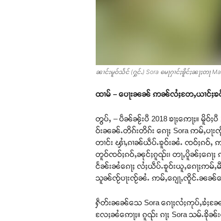
ၼၢင်းမူဝ်သႅင် (ႁွင်ႉ) Sora မေႃႁၢင်ႈၶိူင်ႈၼႃႈတႃ 
ထၢမ် – ပေႃးၼၼ် ဢၼ်လႆႈတႄႇယၢင်ႈၶဝ်ႈမႃး
တွပ်ႇ – ပဵၼ်ၼႂ်းပီ 2018 ၶႃႈဢေႃႈ။ မိူဝ်ႈပ
ဝ်းၼၼ်ႉတိၵ်းတိၵ်း ၵေႃႈ Sora ဢမ်ႇပႃးၸ
တၢင်း ၾၢႆႇၵၢၼ်ယဵပ်ႉၶူဝ်းၼႆႉ ၸဝ်ႈၵဝ်ႇ ဢ
တူဝ်ၸဝ်ႈၵဝ်ႇၼုင်ႈၵူၺ်း၊ တႃႇပိူၼ်ႈၵေႃ
ငႅၼ်းၼႆၵေႃႈ လႆႈယဵပ်ႉၶူဝ်းယူႇၵေႃႈဢမ်ႇမ
သူၼ်ၸႂ်ပႃးၸႂ်ၼႆႉ ဢမ်ႇၵျေႃႇၸိူင်ႉၼၼ်
ႁဵတ်းၼၼ်သေ Sora ၵေႃႈလႆႈဢုပ်ႇၶႆႈၼႄၶ
လႄႈၼႆဢေႃႈ။ ၵူၺ်း ၵႃႈ Sora သမ်ႉၶိုၼ်းဝူ