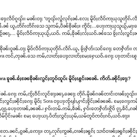
ႃႈလဵဝ်ၵူၺ်း၊ မၼ်းဝႃႈ “တူၺ်းလွႆလုၵ်ႈၼႆႉလႄႈ မိူဝ်ႈလဵဝ်ဢႃယုသူတိုၵ်ႉလဵ
ေႃႉၼႆႉၼႆ ယူႇတိၵ်းတိၵ်းသေ သူဢမ်ႇပဵၼ်ၶိုၼ်ႈ။ ဢိူဝ်ႈ…ပေႃးဢႃယုသူယႂ်ႇမႃးသ
ႂ်ၼႃႇ… မိူဝ်ႈလဵဝ်ဢႃယုယႂ်ႇယဝ်ႉ ဢမ်ႇၶိုၼ်ႈလႆႈယဝ်ႉၼႆသေ ၶႂ်ႈလႆႈလွင်
ၶိုၼ်းဝူၼ်ႉဝႃႈ မိူဝ်လဵဝ်ဢႃယုတိုၵ်ႉလဵၵ်ႉယူႇ ၶႂ်ႈႁဵတ်းသင်ၵေႃႈ တေႁဵတ်း၊
Sora ၸင်ႇၸုၼ်ႉသေ ဢမ်ႇလၢတ်ႈပေႃႈလၢတ်ႈမႄႈႁေယဝ်ႉၵေႃႈ ပႃးတၢင်းၽူဝ်တ
ra ၶူၼ်ႉၶႆႈၼႄၶိုၼ်းလွင်ႈတူဝ်ထူပ်း မိူဝ်ႈၽွင်းၼၼ်ႉ ဢိတ်ႉၼိုင်ႈၶႃႈ?
ူင်ၼႆႉၵေႃႈ ဢမ်ႇၸႂ်ႈဝဵင်းလူင်ၶႃႈၼႃႇၼေႃႈ တိုၵ်ႉမိူၼ်ၵၼ်တၢင်းဝၢၼ်ႈၵူ
ႅင်ႈလွင်ႈၼိုင်ႈၵေႃႈ မိူဝ်ႈ Sora ဝႃႈပႃးၸႂ်ၾၢႆႇႁၢင်ႈၶိူင်ႈၼႆၼၼ်ႉ မႄႈၵေႃႈ
ၼ်ႇၵျႃႉပေႃးတၢၼ်ႇၼၼ်ႉ၊ ႁဝ်းတမ်ႉဢမ်ႇၶႅၼ်ႇ ႁဝ်းတေႁဵတ်းႁိုဝ် ၵႂႃႇၶႅင်ႇၵၼ်တ
ၸဵမ်ပိုင်းမၼ်း မႄႈ ပေႃးယႃႉပႅတ်ႈလွင်ႈယုမ်ႇယမ်တူဝ်ၸဝ်ႈၵဝ်ႇယဝ်ႉၶႃႈ။
ႂ်ႈတႄႉၼင်ႇၵွၼ်ႇဢေႃႈ။ တႃႇလုၵ်ႈဢွၼ်ႇဝၢၼ်ႈၼွၵ်ႈ သၢဝ်ဝၢၼ်ႈၼွၵ်ႈၼိုင်ႈ