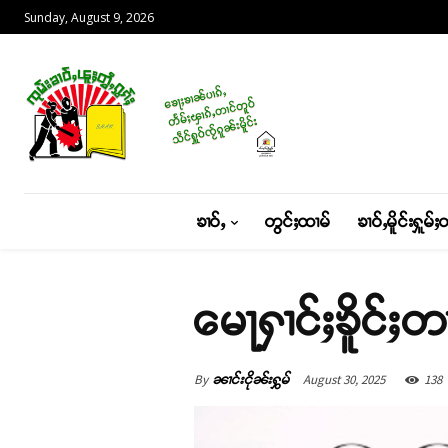
Sunday, August 9, 2026
ၶၢဝ်ႇ
တွင်ႈထၢမ်
ၶၢဝ်ႇမိူင်းႁူမ်ႈ
မေႃႁၢင်ႈၶိူင်
By
August 30, 2025
138
ၼၢင်းငိုၼ်းႁွမ်