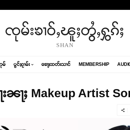
ၸုမ်းၶၢဝ်ႇၽူႈတွႆႇႁွၵ်ႈ
SHAN
တုမ်
ပွင်ႈၵႂၢမ်း
ၶေႃႈထတ်းသၢင်
MEMBERSHIP
AUDI
ႈတႃးၼႃႈ Makeup Artist So