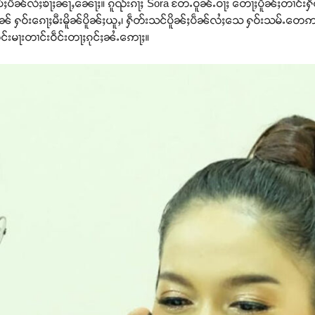
ပ်ႈပဵၼ်လႆႈၶႃႈၼႃႇၼေႃႈ။ ၵူၺ်းၵႃႈ Sora တႄႉဝူၼ်ႉဝႃႈ တေႃႈပိူၼ်ႈတၢင်း
းသွင် ၶွၼ် ႁဝ်းၵေႃႈမီးမိူၼ်ပိူၼ်ႈယူႇ၊ ႁဵတ်းသင်ပိူၼ်ႈပဵၼ်လႆႈသေ ႁဝ်းသမ
င်းမႃးတၢင်းဝဵင်းတႃႈၵုင်ႈၼႆႉဢေႃႈ။