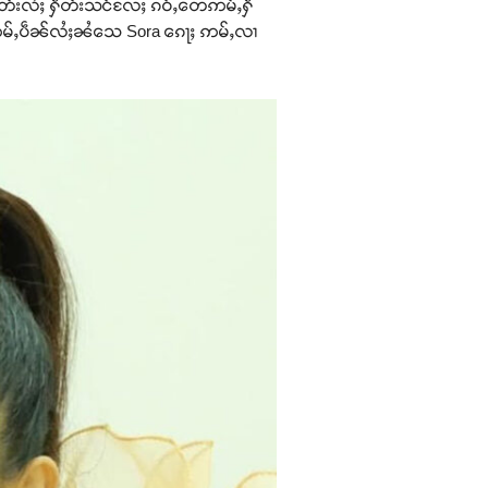
ႁဵတ်းလႆႈ ႁဵတ်းသင်လႄႈ ၵဝ်ႇတေဢမ်ႇႁဵ
်ႉတေဢမ်ႇပဵၼ်လႆႈၼႆသေ Sora ၵေႃႈ ဢမ်ႇလၢ