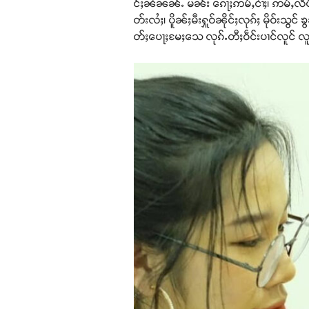
င်ႈၼႆၼၼ်ႉ မၼ်း ၵေႃႈဢမ်ႇငၢႆႈ၊ ဢမ်ႇလႅ
တ်းလႆႈ၊ ပိူၼ်ႈမီးႁူဝ်ၼိုင်ႈလုၵ်ႈ မိုဝ်
တ်ႈပေႃႈမႄႈသေ လုၵ်ႉတီႈဝဵင်းပၢင်လူင် လူ