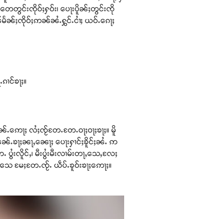
တေတွင်းၸိုဝ်ႈႁဝ်း၊ ပေႃးပိူၼ်ႈတွင်းၸို
မႅၼ်ႈၸိုဝ်ႈဢၼ်ၼႆႉႁွင်ႉငၢႆႈ ယဝ်ႉၵေႃႈ
ႉၵၢင်ၶႃႈ။
ႇၼၼ်ႉဢေႃႈ လႆႈၸႂ်တႄႉတႄႉဝႃႈဝႃႈၶႃႈ။ မိူ
ူႉၼၼ်ႉၶႃႈၼႃႇၼေႃႈ ပေႃးႁၢင်ႈၶိူင်ႈၼႆႉ ဢ
ႄႉ ပွႆးလိူင်ႇ၊ မီးပွႆးမီးလၢမ်းတႃႇသေႇလႄႈ
သေ မႄႈတႄႉၸႂ်ႉ ယဵပ်ႉၶူဝ်းၶႃႈဢေႃႈ။