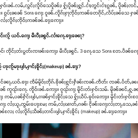
ၼႆႉလမ်ႇလွင်ႈလိူဝ်သေပိူၼ်ႈ၊ ႁႂ်ႈပိူၼ်ႈႁွင်ႉငၢႆႈတွင်းငၢႆႈၵွၼ်ႇ ပိူၼ်ႈၸင်ႇ
း။ ၵွပ်ႈၼၼ် Sora ၵေႃႈ ဝူၼ်ႉလိူၵ်ႈႁႃၸိုဝ်ႈဢၼ်တေၵိုင်ႇလႅပ်ႈၼႆသေ ႁၼ်
 လႆႈလိူၵ်ႈၸိုဝ်ႈဢၼ်ၼႆႉၶႃႈဢေႃႈ။
်းလႂ် ယဝ်ႉၵေႃႈ မီးပီႈၼွင်ႉလၢႆၵေႃႉၶႃႈၼေႃ
?
လူင်၊ ၸိုင်ႈတႆးပွတ်းၸၢၼ်းဢေႃႈ၊ မီးပီႈၼွင်ႉ 3 ၵေႃႉသေ Sora တႄႉပဵၼ်ၵေႃ
 ပႃးၸႂ်မႃးၾၢႆႇႁၢင်ႈၶိူင်ႈ(makeup) ၼႆႉၶႃႈ?
ႁိုင်ၼႃႇယဝ်ႉၶႃႈ၊ ၸဵမ်မိူဝ်ႈတိုၵ်ႉၶိုၼ်ႈႁူင်းႁဵၼ်းၸၼ်ႉၸဵတ်း ၸၼ်ႉပႅတ်
်ႈပၼ် ဢူၺ်းၵေႃႉ ၸိူဝ်းၼႆႉဢေႃႈ။ ၵူၺ်းၵႃႈ မိူင်းတႆးႁဝ်းသမ်ႉ မိူၼ်ၼင်ႇႁ
ႃႈ ဢမ်ႇပၼ်ႁႅင်းၾၢႆႇၵၢၼ်ႁၢင်ႈၶိူင်ႈသေ ႁႂ်ႈယဵပ်ႉၶူဝ်းဢေႃႈ။ မိူင်းတႆးႁဝ်းတ
ေႃႈ လႆႈယူႇၸွမ်းပေႃႈမႄႈ ဢမ်ႇလႆႈၽၢတ်ႇၵၼ်၊ ငိုၼ်းၵေႃႈလႆႈတႃႇသေႇၼႆ
်ႈၼႆလႄႈ လႆႈလိူၵ်ႈသဵၼ်ႈတၢင်းၾၢႆႇႁၢင်ႈၶိူင်ႈ (makeup) ၼႆႉၶႃႈဢေႃႈ။