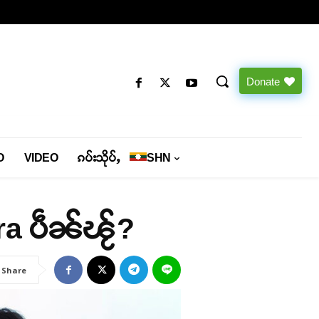
Donate
O
VIDEO
ၵပ်းသိုပ်ႇ
SHN
ra ပဵၼ်ၽႂ်?
Share