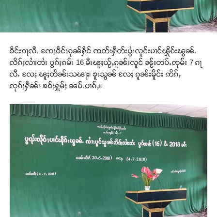
ဝဵင်းၵႃလီႉ ၸႄႈဝဵင်းၵုၼ်ႁဵင် ၸတ်းႁဵတ်းပွႆးလူင်းပၢင်ၾိုၵ်းၽွၼ်ႉ
လိၵ်ႈလၢႆးတႆး ပွၵ်ႈၵမ်း 16 မီးၽူႈယႂ်ႇၵူၼ်းလူင် ၼႂ်းတပ်ႉၸုမ်း 7 ၵႃ
လီႉ လႄႈ ၽူႈတႅၼ်းသၽႃး၊ ၶူးသွၼ် လႄႈ ၵူၼ်းမိူင်း ဢိၵ်ႇ
လုၵ်ႈႁဵၼ်း ၶဝ်ႈႁူမ်ႈ ၼပ်ႉပၢၵ်ႇ။