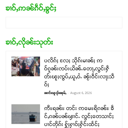
ၶၢဝ်ႇဢၼ်ၵဵဝ်ႇၶွင်ႈ
ၶၢဝ်ႇလိုၼ်းသုတ်း
ပလိၵ်ႈ လႄႈ သိုၵ်းမၢၼ်ႈ ဢ
ဝ်ၵူၼ်းၸပ်းယိၼ်ႉတေႃႇလွင်းႁဵ
တ်းၽူႈၸွပ်ႇယူႇဝႆႉ ၼႂ်းဝဵင်းလႃႈသဵ
ဝ်ႈ
-
August 6, 2026
ၼၢင်းၽူၺ်းၼုမ်ႇ
ဢီႊရၼ်ႊ တင်း ဢမေႊရိၵၼ်ႊ ၶဵ
င်ႇၵၼ်ပၼ်ၾၢင်ႉ လွင်ႈတေသၢင်ႈ
ပၢင်တိုၵ်း ႁႂ်ႈႁၢဝ်ႈႁႅင်းထႅင်ႈ