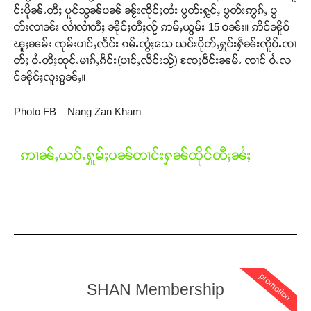
င်းပိုၼ်ႉတီႈ ပူင်သွၼ်ပၼ် ၼႂ်းၸိုင်ႈတႆး ပွတ်းႁွင်ႇ ပွတ်းဢွၵ်ႇ ပွ
တ်းၸၢၼ်း လၢႆလၢႆတီႈ ၼိုင်ႈတီႈလႂ် ဢမ်ႇယွမ်း 15 ဝၼ်း။ ဢိင်ၼိူဝ်
ၽူႈၼမ်း ၸုမ်းပၢင်ႇလႅင်း ၵမ်ႉၸွႆႈသေ ယင်းပိုတ်ႇႁူင်းႁဵၼ်းၸိူဝ်ႉၸၢ
တ်ႈ ဝႆႉတီႈထုင်ႉမၢၵ်ႇၵႅင်း(ပၢင်ႇလႅင်းသႂ်) ၸႄႈဝဵင်းၼမ်ႉ ၸၢင် ဝႆႉလ
င်ၼိုင်ႈလူးၵွၼ်ႇ။
Photo FB – Nang Zan Kham
Support SHAN
တႃႇႁႂ်ႈသဵင်ၵၢင်ၸႂ်ၵူၼ်းမိူင်း ၵူႈတီႈၵူႈလႅၼ်ပေႃးတေၸွ
ဢၢၼ်ႇယဝ်ႉႁူမ်ႈပၼ်တၢင်းႁၼ်ထိုင်တီႈၼႆႈ
တ်ႇ တူဝ်ႈလုမ်ႈၾႃႉၼၼ်ႉ ၶဝ်ႈႁူမ်ႈၵမ်ႉထႅမ် ၸုမ်းၶၢ
ဝ်ႇၽူႈတွႆႇႁွၵ်ႈ လႆႈယူႇၶႃႈဢေႃႈ။
Donate Now
promotion
SHAN Membership