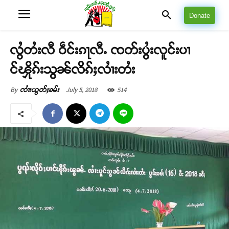
Donate
လွႆတႆးလီ ဝဵင်းၵႃလီႉ ၸတ်းပွႆးလူင်းပၢ
င်ၾိုၵ်းသွၼ်လိၵ်ႈလၢႆးတႆး
July 5, 2018
514
By
ၸၢႆးယွတ်ႈၶမ်း