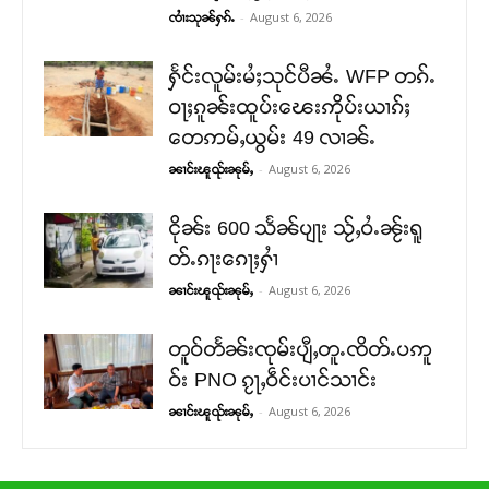
-
August 6, 2026
ၸၢႆးသုၼ်ႁၵ်ႉ
ႁႅင်းလူမ်းမႆႈသုင်ပီၼႆႉ WFP တၵ်ႉ
ဝႃႈၵူၼ်းထူပ်းၽေးဢိုပ်းယၢၵ်ႈ
တေဢမ်ႇယွမ်း 49 လၢၼ်ႉ
-
August 6, 2026
ၼၢင်းၽူၺ်းၼုမ်ႇ
ငိုၼ်း 600 သႅၼ်ပျႃး သႂ်ႇဝႆႉၼႂ်းရူ
တ်ႉၵႃးၵေႃႈႁၢႆ
-
August 6, 2026
ၼၢင်းၽူၺ်းၼုမ်ႇ
တူဝ်တႅၼ်းၸုမ်းပျီႇတူႉၸိတ်ႉပဢူ
ဝ်း PNO ၵႂႃႇဝဵင်းပၢင်သၢင်း
-
August 6, 2026
ၼၢင်းၽူၺ်းၼုမ်ႇ