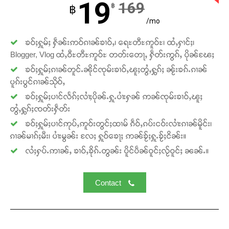
19
169
฿
฿
/mo
ၶဝ်ႈႁူမ်ႈ ႁဵၼ်းဢဝ်ၵၢၼ်ၶၢဝ်ႇ၊ ရေႊတီႊဢူဝ်ႊ၊ ထႆႇႁၢင်ႈ၊
Blogger, Vlog ထႆႇဝီႊတီႊဢူဝ်ႊ တတ်းတေႃႇ ႁဵတ်းဢွၵ်ႇ ပိုၼ်ၽႄႈ
ၶဝ်ႈႁူမ်ႈၵၢၼ်တူင်ႉၼိုင်ၸုမ်းၶၢဝ်ႇၽူႈတွႆႇႁွၵ်ႈ ၼႂ်းၶၵ်ႉၵၢၼ်
ပူၵ်းပွင်ၵၢၼ်သိုဝ်ႇ
ၶဝ်ႈႁူမ်ႈပၢင်လႅၵ်ႈလၢႆႈပိုၼ်ႉႁူႉပၢႆးႁၼ် ဢၼ်ၸုမ်းၶၢဝ်ႇၽူႈ
တွႆႇႁွၵ်ႈၸတ်းႁဵတ်း
ၶဝ်ႈႁူမ်ႈပၢင်ဢုပ်ႇဢူဝ်းတွင်ႈထၢမ် ၵဵဝ်ႇၵပ်းငဝ်းလၢႆးၵၢၼ်မိူင်း၊
ၵၢၼ်မၢၵ်ႈမီး၊ ပၢႆးမွၼ်း လႄႈ ႁူဝ်ၶေႃႈ ဢၼ်ၶႂ်ႈႁူႉၶႂ်ႈငိၼ်း။
လႆႈႁပ်ႉဢၢၼ်ႇ ၶၢဝ်ႇၶိုၵ်ႉတွၼ်း ပိူင်ပဵၼ်ဝူင်ႈလႂ်ဝူင်ႈ ၼၼ်ႉ။
Contact