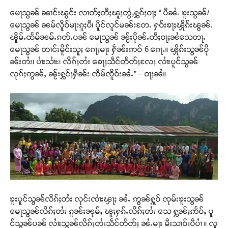
မေႃသွၼ် ၼၢင်းၽွင်း လၢတ်ႈတီႈၽူႈတွႆႇႁွၵ်ႈဝႃႈ “ ပီၼႆႉ ၶူးသွၼ်/
မေႃသွၼ် ၼမ်လိူဝ်မႃးၵူႈပီ၊ ပိူင်လူင်မၼ်းတႄႉ ႁဝ်းၶႃႈၾိုၵ်းၽွၼ်ႉ
ၽိူမ်ႉထႅမ်ၼမ်ႉၵတ်ႉပၼ် မေႃသွၼ် ၼႂ်းပိုၼ်ႉတီႈဝႃႈၼႆသေတႃႉ
မေႃသွၼ် တၢင်းမိူင်းသူႈ ၵေႃႈမႃး ႁဵၼ်းဢဝ် 6 ၵေႃႉ။ ၾိုၵ်းသွၼ်ပို
ၼ်းတႆး၊ ပၢႆးသၢႆႊ၊ လိၵ်ႈတႆး ၶေႃႈသဵင်တႅတ်ႈလႄႈ လၢႆးပူင်သွၼ်
လုၵ်ႈဢွၼ်ႇ ၼႂ်းႁွင်ႈႁဵၼ်း ၸဵမ်ၸိူဝ်းၼႆႉ” – ဝႃႈၼႆ။
ၶူးပူင်သွၼ်လိၵ်ႈတႆး လုင်းၸၢႆးၾႃႈ ၼႆႉ ဢွၼ်ႁူဝ် ၸုမ်းၶူးသွၼ်
မေႃသွၼ်လိၵ်ႈတႆး ၵူၼ်းၼုမ်ႇ ၽူႈႁၵ်ႉလိၵ်ႈတႆး သေ ႁွၼ်ႈဢႅဝ်ႇ ပူ
င်သွၼ်ပၼ် လၢႆးသွၼ်လိၵ်ႈတႆးသဵင်တႅတ်ႈ ၼႆႉမႃး မီးသၢဝ်းပီပၢႆ ။ လူ