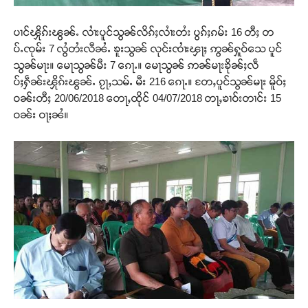
ပၢင်ၾိုၵ်းၽွၼ်ႉ လၢႆးပူင်သွၼ်လိၵ်ႈလၢႆးတႆး ပွၵ်ႈၵမ်း 16 တီႈ တ
ပ်ႉၸုမ်း 7 လွႆတႆးလီၼႆႉ ၶူးသွၼ် လုင်းၸၢႆးၾႃႈ ဢွၼ်ႁူဝ်သေ ပူင်
သွၼ်မႃး။ မေႃသွၼ်မီး 7 ၵေႃႉ။ မေႃသွၼ် ဢၼ်မႃးၶိုၼ်ႈလဵ
ပ်ႈႁဵၼ်းၾိုၵ်းၽွၼ်ႉ ၵႂႃႇသမ်ႉ မီး 216 ၵေႃႉ။ တႄႇပူင်သွၼ်မႃး မိူဝ်ႈ
ဝၼ်းတီႈ 20/06/2018 တေႃႇထိုင် 04/07/2018 တႃႇၶၢဝ်းတၢင်း 15
ဝၼ်း ဝႃႈၼႆ။