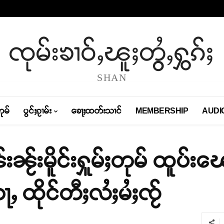
ၸုမ်းၶၢဝ်ႇၽူႈတွႆႇႁွၵ်ႈ
SHAN
တုမ်
ပွင်ႈၵႂၢမ်း
ၶေႃႈထတ်းသၢင်
MEMBERSHIP
AUDI
ၼႂ်းမိူင်းႁူမ်ႈတုမ် ထူပ်းၽေ
ႃႇ ထိုင်တီႈလႆႈမႆႈၸႂ်