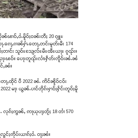
ုၼ်ၽၢဝ်ႇဝႆႉမိူဝ်ႈဝၼ်းတီႈ 20 ၵျူႊ
်းယႃႉၵေႃႇၵၢၼ်ႁၢႆႉတေႃႇတင်းမူတ်းမီး 174
းလႆႈတၢင်း သူဝ်ႊသျႄလ်ႊမီႊၻီႊယႃႊ ၵူၺ်း။
ၺႃးၽဝ်။ ပေႃးတူၺ်းလၢႆးႁဵတ်းၸိူဝ်းၼႆႉၼႆ
င်ႇၼႆ။
ႇထိုင် ပီ 2022 ၼႆႉ ဢိင်ၼိူဝ်ငဝ်း
022 မႃး ယွၼ်ႉပၢင်တိုၵ်းႁၢဝ်ႈႁႅင်းတူဝ်ႈမိူ
းၼႆႉ လုၵ်ႈဢွၼ်ႇ ဢႃယုပႃႈတႂ်ႈ 18 တၢႆ 570
ွင်ႈဢိုပ်းယၢၵ်ႈဝႆႉ ဝႃႈၼႆ။