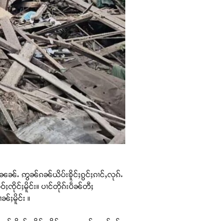
းၼၼ်ႉ ဢွၼ်ၵၼ်ယိပ်းၶိူင်ႈၵွင်ႈၵၢင်ႇလုၵ်ႉ
ႈၸိုင်ႈမိူင်း။ ပၢင်တိုၵ်းပဵၼ်တီႈ
်ႈမိူင်း ။