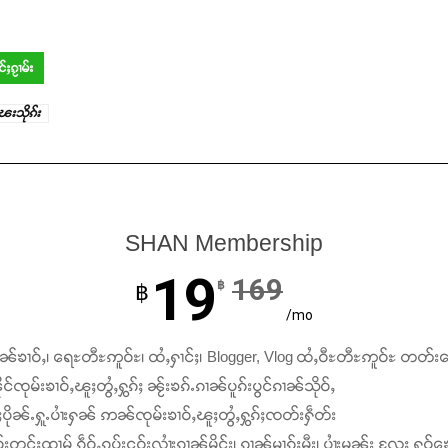
င်ႈၵႂၢမ်း
ေးသိုၵ်း
SHAN Membership
19
169
฿
฿
/mo
ၢၼ်ၶၢဝ်ႇ၊ ရေႊတီႊဢူဝ်ႊ၊ ထႆႇႁၢင်ႈ၊ Blogger, Vlog ထႆႇဝီႊတီႊဢူဝ်ႊ တတ်း
င်ၸုမ်းၶၢဝ်ႇၽူႈတွႆႇႁွၵ်ႈ ၼႂ်းၶၵ်ႉၵၢၼ်ပူၵ်းပွင်ၵၢၼ်သိုဝ်ႇ
ႆႈပိုၼ်ႉႁူႉပၢႆးႁၼ် ဢၼ်ၸုမ်းၶၢဝ်ႇၽူႈတွႆႇႁွၵ်ႈၸတ်းႁဵတ်း
်းတွင်ႈထၢမ် ၵဵဝ်ႇၵပ်းငဝ်းလၢႆးၵၢၼ်မိူင်း၊ ၵၢၼ်မၢၵ်ႈမီး၊ ပၢႆးမွၼ်း လႄႈ ႁူဝ်ၶေ