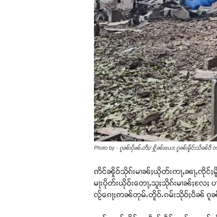
Photo by - ၵူၼ်းပိုၼ်ႉတီႈ/ ႁိူၼ်းယေး ၵူၼ်းမိူင်းသႅၼ်ဝီ 
ဢိင်ၼိူဝ်သိုၵ်းမၢၼ်ႈယိုတ်းဢႃႇၼႃႇၸိုင်ႈမ
မႃးပိုတ်းယိုဝ်းတေႃႇသူႈသိုၵ်းမၢၼ်ႈလႄႈ ပၢင်တ
လႂ်ၵေႃႈဢၼ်တုမ်ႉတိူဝ်ႉၵမ်းသိုဝ်ႈပဵၼ် ၵူၼ