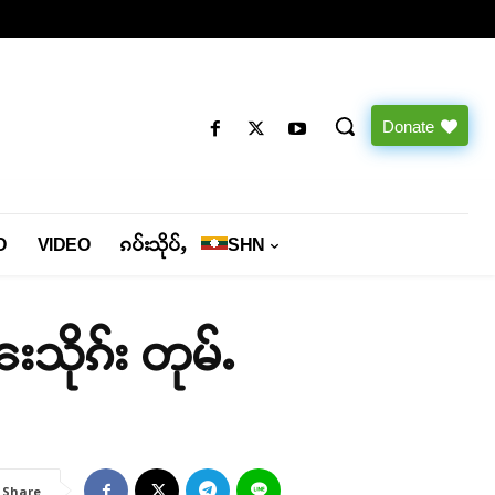
Donate
O
VIDEO
ၵပ်းသိုပ်ႇ
SHN
းသိုၵ်း တုမ်ႉ
Share