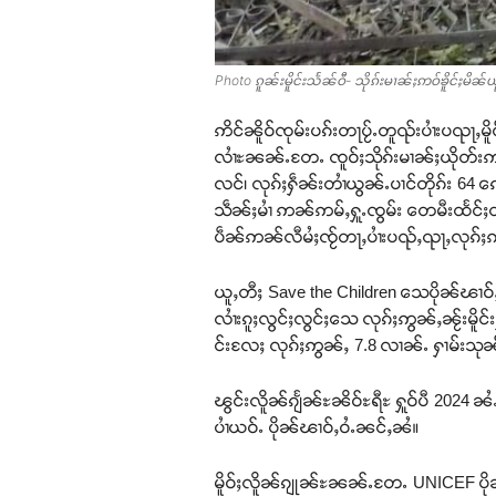
Photo ၵူၼ်းမိူင်းသႅၼ်ဝီ- သိုၵ်းမၢၼ်ႈဢဝ်ၶိူင်ႈမိၼ်ယ
ဢိင်ၼိူဝ်ၸုမ်းပၵ်းတႃပႂ်ႉတူၺ်းပၢႆးပၺႃႇမိ
လၢႆႊၼၼ်ႉတႄႉ ၸူဝ်ႈသိုၵ်းမၢၼ်ႈယိုတ်းဢႃႇၼ
လင်၊ လုၵ်ႈႁဵၼ်းတၢႆယွၼ်ႉပၢင်တိုၵ်း 64 
သဵၼ်ႈမၢႆ ဢၼ်ဢမ်ႇႁူႉၸွမ်း တေမီးထႅင်ႈတ
ပဵၼ်ဢၼ်လီမႆႈၸႂ်တႃႇပၢႆးပၺ်ႇၺႃႇလုၵ်ႈဢ
ယူႇတီႈ Save the Children သေပိုၼ်ၽၢဝ်ႇ
လၢႆးၵူႈလွင်ႈလွင်ႈသေ လုၵ်ႈဢွၼ်ႇၼႂ်းမိူင်း
င်းလႄႈ လုၵ်ႈဢွၼ်ႇ 7.8 လၢၼ်ႉ ႁၢမ်းသုၼ်
ၽွင်းလိူၼ်ၵျႅၼ်ႊၼိဝ်ႊရီႊ ႁူဝ်ပီ 2024 ၼႆ
ပၢႆယဝ်ႉ ပိုၼ်ၽၢဝ်ႇဝႆႉၼင်ႇၼႆ။
မိူဝ်ႈလိူၼ်ၵျုၼ်ႊၼၼ်ႉတႄႉ UNICEF ပိုၼ်ၽ