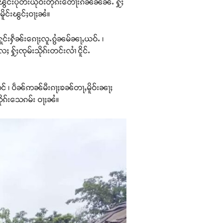
ၽွင်းပိုတ်းယိုဝ်းတိုၵ်းတေႃးၵၼ်ၼၼ်ႉ ႁႂ်ႈ
ိူင်းၽွင်ႈဝႃႈၼႆ။
ႁူင်းႁဵၼ်းၵေႃႈလူႉၵွႆၼမ်ၼႃႇယဝ်ႉ ၊
 ႁႂ်ႈၸုမ်းသိုၵ်းတင်းလၢႆ ငိူင်ႉ
သုင် ၊ ပဵၼ်ဢၼ်မီးၵႃႈၶၼ်တႃႇမိူဝ်းၼႃႈ
်သိုၵ်းသေၵမ်း ဝႃႈၼႆ။