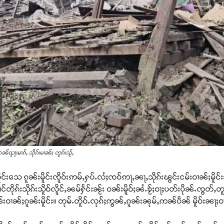
ဢၼ်ၺႃးမၢၵ်ႇ သိုၵ်းမၢၼ်ႈ တူၵ်းသႂ်ႇ
ိူင်းသေ ၵူၼ်းမိူင်းၸိူဝ်းဢမ်ႇႁပ်ႉလႆႈၸဝ်ဢႃႇၼႃႇသိုၵ်းၽွင်းငမ်းဝၢၼ်ႈမိူင်
ိုၵ်းသိုၵ်းသိူဝ်လိူင်ႇၼမ်ႁႅင်းၼႂ်း ဝၼ်းမိူဝ်ႈၼႆႉၶႂ်ႈဝႃႈပတ်းပိုၼ်ႉၸွတ်ႇတူဝ်
်းဝၢၼ်ႈၵူၼ်းမိူင်း။ တုမ်ႉတိူဝ်ႉလုၵ်ႈဢွၼ်ႇၵူၼ်းၼုမ်ႇဢၼ်ပဵၼ် မိူဝ်းၼႃႈဝၢၼ