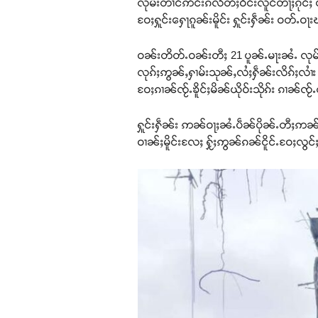
လုမ်းတၢင်ဢိင်းၵလဵတ်ႈဝဵင်းလူင်တႃႈၵုင်ႈ 
ဝႄႈႁူင်းႁေႃၵူၼ်းမိူင်း ႁူင်းႁဵၼ်း ဝတ်ႉဝ
ဝၼ်းတိတ်ႉဝၼ်းတီႈ 21 ပူၼ်ႉမႃးၼႆႉ လုမ်း
လုၵ်ႈဢွၼ်ႇႁၢမ်းသုၼ်ႇလႆႈႁဵၼ်းလိၵ်ႈလၢႆး ၊ လ
ဝႄႈၵၢၼ်ၸႂ်ႉၶိူင်ႈမိၼ်ယိုဝ်းသိုၵ်း ၵၢၼ်ၸႂ
ႁူင်းႁဵၼ်း ဢၼ်ဝႃႈၼႆႉပဵၼ်ပိုၼ်ႉတီႈဢၼ်ပူ
ဝၢၼ်ႈမိူင်းလႄႈ ႁႂ်ႈဢွၼ်ၵၼ်ငိူင်ႉဝႄႈလွင်ႈ