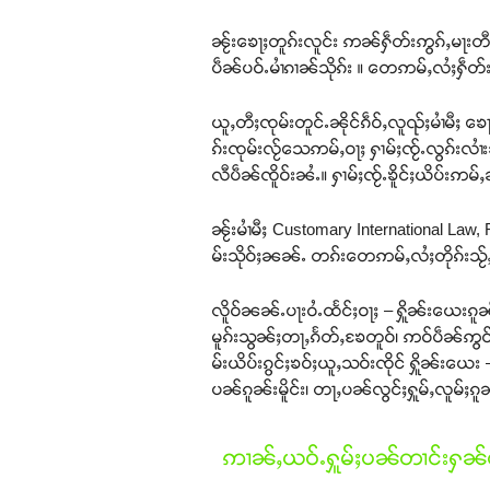
ၼႂ်းၶေႃႈတူၵ်းလူင်း ဢၼ်ႁဵတ်းဢွၵ်ႇမႃးတ
ပဵၼ်ပဝ်ႉမၢႆၵၢၼ်သိုၵ်း ။ တေဢမ်ႇလႆႈႁဵတ်းႁႂ်
ယူႇတီႈၸုမ်းတူင်ႉၼိုင်ၵဵဝ်ႇလူၺ်ႈမၢႆမီႈ ၶ
ၵ်းၸုမ်းလႂ်သေဢမ်ႇဝႃႈ ႁၢမ်ႈၸႂ်ႉလွၵ်းလ
လီပဵၼ်ၸိူဝ်းၼႆႉ။ ႁၢမ်ႈၸႂ်ႉၶိူင်ႈယိပ်းဢမ်ႇ
ၼႂ်းမၢႆမီႈ Customary International Law, 
မ်းသိုဝ်ႈၼၼ်ႉ တၵ်းတေဢမ်ႇလႆႈတိုၵ်းသႂ်ႇ 
လိူဝ်ၼၼ်ႉပႃးဝႆႉထႅင်ႈဝႃႈ – ႁိူၼ်းယေးၵူၼ်
မူၵ်းသွၼ်ႈတႃႇၵႅတ်ႇၶႄတူဝ်၊ ဢဝ်ပဵၼ်ဢွင်ႈတ
မ်းယိပ်းၵွင်ႈၶဝ်ႈယူႇသဝ်းၸိုင် ႁိူၼ်းယေ
ပၼ်ၵူၼ်းမိူင်း၊ တႃႇပၼ်လွင်ႈႁူမ်ႇလူမ်ႈၵူ
ဢၢၼ်ႇယဝ်ႉႁူမ်ႈပၼ်တၢင်းႁၼ်ထ