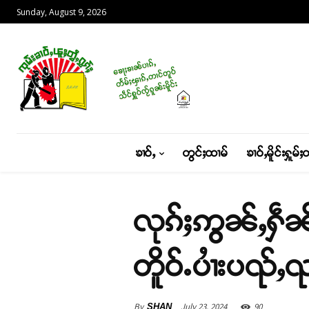
Sunday, August 9, 2026
ၶၢဝ်ႇ
တွင်ႈထၢမ်
ၶၢဝ်ႇမိူင်းႁူမ်ႈ
လုၵ်ႈဢွၼ်ႇႁဵၼ်း
တိူဝ်ႉပၢႆးပၺ်ႇၺ
By
July 23, 2024
90
SHAN