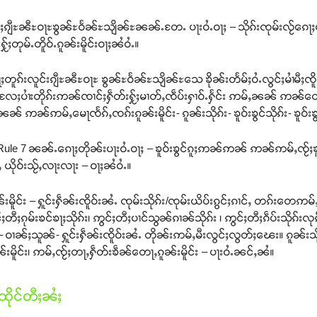
ီႈၵျီႊၼီႊဝႃႊၶွၼ်ႊဝႅၼ်ႊသျိၼ်ႊၼၼ်ႉတႄႉ ပႃးဝႆႉဝႃႈ – သိုၵ်းၸုမ်းလႂ်ၵေႃ
ႈတုမ်ႉတိူဝ်ႉၵူၼ်းမိူင်းဝႃႈၼႆဝႆႉ။
ေႃႈတူၵ်းလူင်းၵျီႊၼီႊဝႃႊ ၶွၼ်ႊဝႅၼ်ႊသျိၼ်ႊသေ ၶိုၼ်းတႅမ်ႈဝႆႉလွင်ႈမၢႆမီႈၸ
ၢႆးလႄႈပၢႆးတိုၵ်းဢၼ်ၸၢင်ႈႁဵတ်းႁႂ်ႈမၢတ်ႇၸဵပ်းႁၢဝ်ႉႁႅင်း ဢမ်ႇၼၼ် ဢၼ
ၼၼ် ဢၼ်ဢမ်ႇမေႃၸႅၵ်ႇၸၵ်းၵူၼ်းမိူင်း- ၵူၼ်းသိုၵ်း- ၶူဝ်းၶွင်သိုၵ်း- ၶူဝ်းၶ
Rule 7 ၼၼ်ႉၵေႃႈတိုၼ်းပႃးဝႆႉဝႃႈ – ၶူဝ်းၶွင်ၵူႈဢၼ်ဢၼ် ဢၼ်ဢမ်ႇၸႂ်ႈၶူဝ်းၶွင
ယိုဝ်းသႂ်ႇလႃးလႃး – ဝႃႈၼႆဝႆႉ။
းမိူင်း – ႁူင်းႁဵၼ်းၸိူဝ်းၼႆႉ ၸုမ်းသိုၵ်း/ၸုမ်းယိပ်းၵွင်ႈၵၢင်ႇ တၵ်းတေ
ီႈၵုမ်းၶင်ၶႃႈသိုၵ်း၊ ဢွင်ႈတီႈပၢင်သွၼ်ၵၢၼ်သိုၵ်း ၊ ဢွင်ႈတီႈၵဵပ်းသိုၵ်း
း – ဝၢၼ်ႈသူၼ်- ႁူင်းႁဵၼ်းၸိူဝ်းၼႆႉ တိုၼ်းဢမ်ႇမီးလွင်ႈလွတ်ႈၽေး။ ၵူၼ်
ၼ်းမိူင်း၊ ဢမ်ႇၸႂ်ႈတႃႇႁဵတ်းၶဵၼ်တေႃႇၵူၼ်းမိူင်း – ပႃးဝႆႉၼင်ႇၼႆ။
ိုင်တီႈၼႆႈ