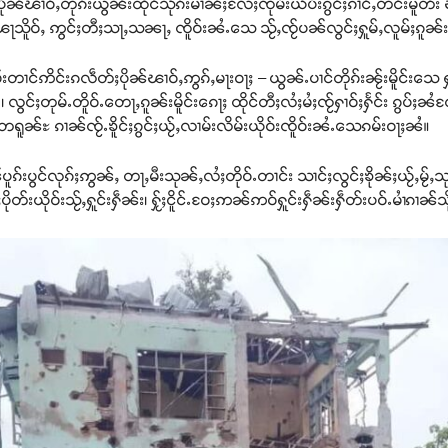
ပိုၼ်ၽၢဝ်ႇတုၵ်းယွၼ်းထိုင်သိုၵ်းမၢၼ်ႈလႄႈၸုမ်းယိပ်းၵွင်ႈၵၢင်ႇတင်းမူတ်း 
ႃးၽႃသိူဝ်ႇ ဢွင်ႈတီႈသႃႇသၼႃႇ ၸိူဝ်းၼႆႉသေ သႂ်ႇၸႂ်ပၼ်လွင်ႈႁူမ်ႇလူမ်ႈၵူၼ်းမ
တၢင်ဢိင်းၵလဵတ်ႈပိုၼ်ၽၢဝ်ႇဢွၵ်ႇမႃးဝႃႈ – ယွၼ်ႉပၢင်တိုၵ်းၼႂ်းမိူင်းသေ 
ွင်ႈတုမ်ႉတိူဝ်ႉတေႃႇၵူၼ်းမိူင်းၵေႃႈ ထိုင်တီႈလႆႈမႆႈၸႂ်ႁၢဝ်ႈႁႅင်း ၵွပ်ႈၼႆလႄႈ
်ႉတရူၼ်ႊ ၵၢၼ်ၸႂ်ႉၶိူင်ႈၵွင်ႈယႂ်ႇလၢမ်းလိမ်းယိုဝ်းၸိူဝ်းၼႆႉသေၵမ်းဝႃႈၼႆ။
ၵ်းပွင်လုၵ်ႈဢွၼ်ႇ တႃႇမီးသုၼ်ႇလႆႈတိုဝ်ႉတၢင်း သၢင်ႈလွင်ႈၶိုၼ်ႈယႂ်ႇမႂ်ႇ
ပိုတ်းယိုဝ်းသႂ်ႇႁူင်းႁဵၼ်း၊ ႁႂ်ႈငိူင်ႉဝႄႈဢၼ်ဢဝ်ႁူင်းႁဵၼ်းႁဵတ်းပဝ်ႉမၢႆၵၢၼ