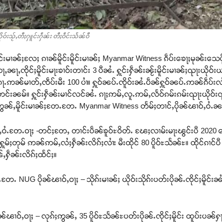
ိုဝ်းသႂ်ႇတီႈႁူင်းႁဵၼ်း တီႈဝဵင်းသႅၼ်ဝီ
ူင်းမၢၼ်ႈလႄႈ ၵၢၼ်မိူင်းမိူင်းမၢၼ်ႈ Myanmar Witness ၵဵပ်းၶေႃႈမုၼ်းသေပိ
ႃႇၸိုင်ႈမိူင်းမႃးၶၢဝ်းတၢင်း 3 ပီၼႆႉ ႁူင်းႁဵၼ်းၼႂ်းမိူင်းမၢၼ်ႈၺႃးယိုဝ
ၵေႃႉဢၼ်မၢတ်ႇၸဵပ်းမီး 100 ပၢႆ။ ႁူဝ်ၼပ်ႉၸိူဝ်းၼႆႉပဵၼ်ႁူဝ်ၼပ်ႉဢၼ်ၵဵပ်
င်းၼမ်။ ႁူင်းႁဵၼ်းမၢင်လင်ၼႆႉ ၵႃႈဢမ်ႇလူႉဢမ်ႇလႅဝ်ၵမ်းၵမ်းၺႃးယိုဝ်း
ွၼ်ႇမိူင်းမၢၼ်ႈတႄႉတႄႉ Myanmar Witness တႅမ်ႈတၢင်ႇပိုၼ်ၽၢဝ်ႇဝႆႉၼ
ဝႆႉတႄႉဝႃႈ -တင်ႈတႄႇ တၢင်းပဵၼ်ၶူဝ်ႊဝိတ်ႉ ၽႄႈလၢမ်းမႃးၽွင်းပီ 2020 တေႃ
ႁူမ်ႈတုမ် ဢၼ်ဢမ်ႇလႆႈႁဵၼ်းလိၵ်ႈလၢႆး မီးထိုင် 80 ပိူဝ်ႊသႅၼ်ႊ။ ထိုင်ၵၢင်ပီ 2
ႇႁဵၼ်းလိၵ်ႈထႅင်ႈ။
ႉတႄႉ NUG ပိုၼ်ၽၢဝ်ႇဝႃႈ – သိုၵ်းမၢၼ်ႈ ယိုဝ်းသိုၵ်းပတ်းပိုၼ်ႉၸိုင်ႈမိူင်
ၢဝ်ႇဝႃႈ – လုၵ်ႈဢွၼ်ႇ 35 ပိူဝ်ႊသႅၼ်ႊပတ်းပိုၼ်ႉၸိုင်ႈမိူင်း ထူပ်းပၼ်ႁႃလ