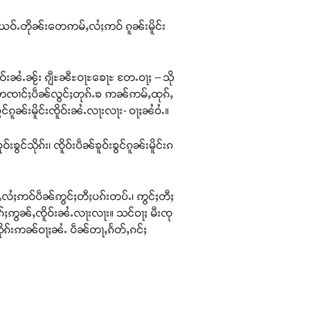
ႈယဝ်ႉတိုၼ်းတေဢမ်ႇလႆႈဢဝ် ၵူၼ်းမိူင်း
ိူဝ်းၼႆႉၼႂ်း ၵျီႊၼီႊဝႃႊၶေႃႊ တႄႉဝႃႈ – သို
်တေၸၢင်ႈပဵၼ်လွင်ႈတုၵ်ႉၶ ဢၼ်ဢမ်ႇထုၵ်ႇ
ွင်ၵူၼ်းမိူင်းၸိူဝ်းၼႆႉလႃးလႃး- ဝႃႈၼႆဝႆႉ။
်သိုၵ်း၊ ၸိူဝ်းပဵၼ်ၶူဝ်းၶွင်ၵူၼ်းမိူင်းၵ
ဢမ်ႇလႆႈဢဝ်ပဵၼ်ဢွင်ႈတီႈပၵ်းတပ်ႉ၊ ဢွင်ႈတီႈ
လုၵ်ႈဢွၼ်ႇၸိူဝ်းၼႆႉလႃးလႃး။ သင်ဝႃႈ မီးၸု
းသိုၵ်းဢၼ်ဝႃႈၼႆႉ ပဵၼ်တႃႇၵႅတ်ႇၵင်ႈ