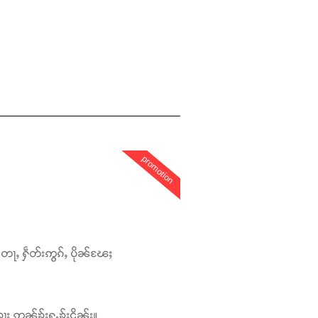
promotion
တေႃႇ ႁဵတ်းဢွၵ်ႇ ပိုၼ်ၽႄႈ
ႃႈ ဢၼ်ၶႂ်ႈႁူႉၶႂ်ႈငိၼ်း။