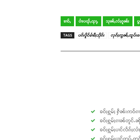
ၶၢဝ်ႇ
ပၢႆးပၺ်ႇၺႃႇ
သုၼ်ႇလႆႈၵူၼ်း
ပွ
TAGS
ပၵ်းပိူင်မၢႆမီႈသိုၵ်း
လုၵ်ႈဢွၼ်ႇထူပ်းၽ
ၶဝ်ႈႁူမ်ႈ ႁဵၼ်းဢဝ်ၵ
ၶဝ်ႈႁူမ်ႈၵၢၼ်တူင်ႉၼို
ၶဝ်ႈႁူမ်ႈပၢင်လႅၵ်ႈလၢ
ၶဝ်ႈႁူမ်ႈပၢင်ဢုပ်ႇဢူဝ