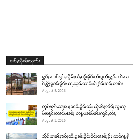
တႃႇႁႂ်ႈသဵင်ၵၢင်ၸႂ်ၵူၼ်းမိူင်း ၵူႈတီႈၵူႈလႅၼ်ပေႃးတေၸွ
တ်ႇ တူဝ်ႈလုမ်ႈၾႃႉၼၼ်ႉ ၶဝ်ႈႁူမ်ႈၵမ်ႉထႅမ် ၸုမ်းၶၢ
ဝ်ႇၽူႈတွႆႇႁွၵ်ႈ လႆႈယူႇၶႃႈဢေႃႈ။
Donate Now
ၶၢဝ်ႇလိုၼ်းသုတ်း
ႁွင်ႈၵၢၼ်ၾၢႆႇလိူမ်ႈလႆႇၼႂ်းမိူင်းတႆးပွတ်းႁွင်ႇ ၸီႉသ
င်ႇႁႂ်ႈၵူၼ်းမိူင်းယႃႉသုမ်ႉတၢင်းၶၢႆ ႁိမ်းၶၢင်ႈတၢင်း
August 5, 2026
ၸုမ်းႁၵ်ႉသႃမႄႈၼမ်ႉမိူင်းထႆး ယိုၼ်ႈလိၵ်ႈၸူးလု
မ်းၽွင်းတၢင်မၢၼ်ႈ တႃႇပၼ်မိၼ်းဢွင်ႇလၢႆႇ
August 5, 2026
သိုၵ်းမၢၼ်ႈၶဝ်ႈတီႉၵူၼ်းမိူင်းဝဵင်းဝၢၼ်ႈငႂ်ႈ ဢဝ်ၵႂႃႇႁဵ