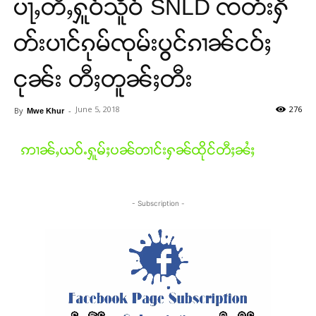
ပႃႇတီႇႁူဝ်သိူဝ် SNLD ၸတ်းႁဵ
တ်းပၢင်ၵုမ်ၸုမ်းပွင်ၵၢၼ်ငဝ်ႈ
ငုၼ်း တီႈတူၼ်ႈတီး
June 5, 2018
276
By
-
Mwe Khur
ဢၢၼ်ႇယဝ်ႉႁူမ်ႈပၼ်တၢင်းႁၼ်ထိုင်တီႈၼႆႈ
- Subscription -