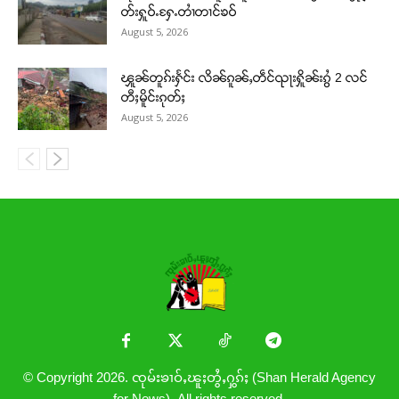
တ်းႁူဝ်ႉႁႄႉတၢႆတၢင်ၶဝ်
August 5, 2026
ၾူၼ်တူၵ်းႁႅင်း လိၼ်ၵူၼ်ႇတဵင်ၺႃးႁိူၼ်းၵွႆ 2 လင်
တီႈမိူင်းၵုတ်ႈ
August 5, 2026
© Copyright 2026. ၸုမ်းၶၢဝ်ႇၽူႈတွႆႇႁွၵ်ႈ (Shan Herald Agency
for News). All rights reserved.