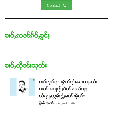
Contact
ၶၢဝ်ႇဢၼ်ၵဵဝ်ႇၶွင်ႈ
ၶၢဝ်ႇလိုၼ်းသုတ်း
ပၢင်လူင်ၺႃးႁဵတ်းႁၢႆႉမႃးတႃႉလၢႆ
ပၢၼ် ​​ပေႃးၶႂ်ႈပဵၼ်ၵၢၼ်ၵႃႈ
လႆႈၵႂႃႇၸွမ်းႁွႆႈမၼ်းၶိုၼ်း
-
August 8, 2026
ႁိုၼ်း ၵႃယၢင်း