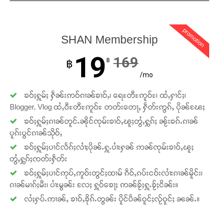
promotion
SHAN Membership
19
169
฿
฿
/mo
ၶဝ်ႈႁူမ်ႈ ႁဵၼ်းဢဝ်ၵၢၼ်ၶၢဝ်ႇ၊ ရေႊတီႊဢူဝ်ႊ၊ ထႆႇႁၢင်ႈ၊
Blogger, Vlog ထႆႇဝီႊတီႊဢူဝ်ႊ တတ်းတေႃႇ ႁဵတ်းဢွၵ်ႇ ပိုၼ်ၽႄႈ
ၶဝ်ႈႁူမ်ႈၵၢၼ်တူင်ႉၼိုင်ၸုမ်းၶၢဝ်ႇၽူႈတွႆႇႁွၵ်ႈ ၼႂ်းၶၵ်ႉၵၢၼ်
ပူၵ်းပွင်ၵၢၼ်သိုဝ်ႇ
ၶဝ်ႈႁူမ်ႈပၢင်လႅၵ်ႈလၢႆႈပိုၼ်ႉႁူႉပၢႆးႁၼ် ဢၼ်ၸုမ်းၶၢဝ်ႇၽူႈ
တွႆႇႁွၵ်ႈၸတ်းႁဵတ်း
ၶဝ်ႈႁူမ်ႈပၢင်ဢုပ်ႇဢူဝ်းတွင်ႈထၢမ် ၵဵဝ်ႇၵပ်းငဝ်းလၢႆးၵၢၼ်မိူင်း၊
ၵၢၼ်မၢၵ်ႈမီး၊ ပၢႆးမွၼ်း လႄႈ ႁူဝ်ၶေႃႈ ဢၼ်ၶႂ်ႈႁူႉၶႂ်ႈငိၼ်း။
လႆႈႁပ်ႉဢၢၼ်ႇ ၶၢဝ်ႇၶိုၵ်ႉတွၼ်း ပိူင်ပဵၼ်ဝူင်ႈလႂ်ဝူင်ႈ ၼၼ်ႉ။