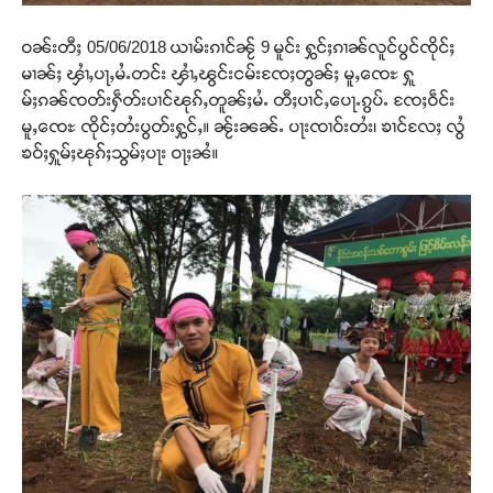
ဝၼ်းတီႈ 05/06/2018 ယၢမ်းၵၢင်ၼႂ် 9 မူင်း ႁွင်ႈၵၢၼ်လူင်ပွင်ၸိုင်ႈ
မၢၼ်ႈ ၾၢႆႇပႃႇမႆႉတင်း ၾၢႆႇၽွင်းငမ်းၸႄႈတွၼ်ႈ မူႇၸေႊ ႁူ
မ်ႈၵၼ်ၸတ်းႁဵတ်းပၢင်ၽုၵ်ႇတူၼ်ႈမႆႉ တီႈပၢင်ႇပေႃႉၵွပ်ႉ ၸႄႈဝဵင်း
မူႇၸေႊ ၸိုင်ႈတႆးပွတ်းႁွင်ႇ။ ၼႂ်းၼၼ်ႉ ပႃးၸၢဝ်းတႆး၊ ၶၢင်လႄႈ လွႆ
ၶဝ်ႈႁူမ်ႈၽုၵ်ႈသွမ်ႈပႃး ဝႃႈၼႆ။