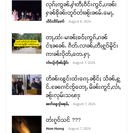
လုၵ်ႈဢွၼ်ႇႁၢႆတီႈဝဵင်းဢွင်ႇပၢၼ်း
ႁၼ်ၶိုၼ်းတူဝ်တၢႆၼႂ်းၼမ်ႉမေႃႇ
-
August 8, 2026
ယိင်းသဵဝ်ႈၶၢဝ်
တႃႇထႆး-မၢၼ်ႈၶဝ်ႈဢွၵ်ႇၵၼ်
ငၢႆႈၼၼ်ႉ ၵဵတ်ႉလၢၼ်ႇတီႈႁူဝ်မိူင်း
ဢၢၼ်းပိုတ်ႇတေႉႁႃႉ
-
August 7, 2026
ၸၢႆးသႂ်ၸိုၼ်ႈမိူင်း
တႅၼ်းၽွင်းထႆးၵေႃႉၼိုင်ႈ သႅၼ်ႇႁွ
င်ႉၼႄၵၢင်ၸႂ်တေႃႇ မိၼ်းဢွင်ႇလၢႆႇ
ၼႂ်းလုမ်းသၽႃး
-
August 7, 2026
ၼၢင်းၽူၺ်းၼုမ်ႇ
တႆးၵူဝ်သင် ???
-
August 7, 2026
Hom Hurng