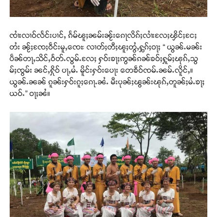
ၸၢႆးလၢဝ်လႅင်းပၢင်ႇ ၵႅမ်ၽူႈၼမ်းၼႂ်းၵေႃလိၵ်ႈလၢႆးလႄႈၾိင်ႈငႄႈ
တႆး ၼႂ်ႈၸႄႈဝဵင်းမူႇၸေႊ လၢတ်ႈတီႈၽူႈတွႆႇႁွၵ်ႈဝႃႈ “ ယွၼ်ႉမၼ်း
ပဵၼ်တႃႇသိင်ႇဝႅတ်ႉလွမ်ႉလႄႈ ႁဝ်းၶႃႈဢွၼ်ၵၼ်ၶဝ်ႈႁူမ်ႈၽုၵ်ႇသွ
မ်ႈၸွမ်း ၼင်ႇႁိုဝ် ပႃႇမႆႉ မိူင်းႁဝ်းပေႃး တေၶဵဝ်ၸမ်ႉၼမ်ႉလိူင်ႇ။
ယွၼ်ႉၼၼ် ၵူၼ်းႁဝ်းၵူႈၵေႃႉၼႆႉ မီးပုၼ်ႈၽွၼ်းၽုၵ်ႇတူၼ်ႈမႆႉၶႃႈ
ယဝ်ႉ” ဝႃႈၼႆ။