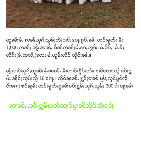
တူၼ်ႈမႆႉ ဢၼ်ၽုၵ်ႇသွမ်ႈတီႈပၢင်ႇပေႃႉၵွပ်ႉၼႆႉ တင်းမူတ်း မီး
1,006 တူၼ်ႈ ၼႂ်းၼၼ်ႉ ပဵၼ်တူၼ်ႈမႆႉၵႄႇတွၵ်ႈ၊ မႆႉပႅၵ်ႇ၊ မႆႉၶီႈ
လဵၵ်း(မႆႉၸလီႇ)လႄႈ မႆႉယူမ်းလႅင် ၸိူဝ်းၼႆႉ။
Support SHAN
ၼႂ်းပၢင်ၽုၵ်ႇတူၼ်ႈမႆႉၼၼ်ႉ မီးၸၢဝ်းၶိူဝ်းတႆး၊ ၶၢင်လႄႈ လွႆ ၶဝ်ႈႁူ
တႃႇႁႂ်ႈသဵင်ၵၢင်ၸႂ်ၵူၼ်းမိူင်း ၵူႈတီႈၵူႈလႅၼ်ပေႃးတေၸွ
မ်ႈ ၼိုင်ႈၸုမ်းလႂ် 16 ၵေႃႉ။ လိူဝ်ၼၼ်ႉ ႁွင်ႈၵၢၼ် ၾၢႆႇလူင်ပွင်ၸို
တ်ႇ တူဝ်ႈလုမ်ႈၾႃႉၼၼ်ႉ ၶဝ်ႈႁူမ်ႈၵမ်ႉထႅမ် ၸုမ်းၶၢ
င်ႈၵေႃႈ ၶဝ်ႈႁူမ်ႈ တင်းမူတ်းၵူၼ်းၶဝ်ႈႁူမ်ႈၽုၵ်ႇသွမ်ႈ 300 ပၢႆ ဝႃႈၼႆ။
ဝ်ႇၽူႈတွႆႇႁွၵ်ႈ လႆႈယူႇၶႃႈဢေႃႈ။
ဢၢၼ်ႇယဝ်ႉႁူမ်ႈပၼ်တၢင်းႁၼ်ထိုင်တီႈၼႆႈ
Donate Now