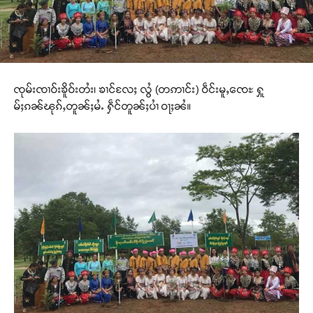
ၸုမ်းၸၢဝ်းၶိူဝ်းတႆး၊ ၶၢင်လႄႈ လွႆ (တဢၢင်း) ဝဵင်းမူႇၸေႊ ႁူ
မ်ႈၵၼ်ၽုၵ်ႇတူၼ်ႈမႆႉ ႁဵင်တူၼ်ႈပၢႆ ဝႃႈၼႆ။