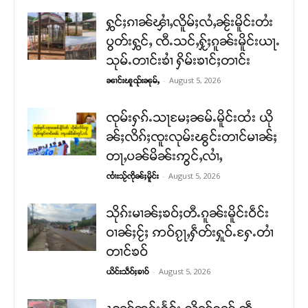
ႁွင်ႈၵၢၼ်ၾၢႆႇလိူမ်ႈလႆႇၼႂ်းမိူင်းတႆး
ပွတ်းႁွင်ႇ ၸီႉသင်ႇႁႂ်ႈၵူၼ်းမိူင်းယႃႉ
သုမ်ႉတၢင်းၶၢႆ ႁိမ်းၶၢင်ႈတၢင်း
-
August 5, 2026
ၼၢင်းၽူၺ်းၼုမ်ႇ
ၸုမ်းႁၵ်ႉသႃမႄႈၼမ်ႉမိူင်းထႆး ယို
ၼ်ႈလိၵ်ႈၸူးလုမ်းၽွင်းတၢင်မၢၼ်ႈ
တႃႇပၼ်မိၼ်းဢွင်ႇလၢႆႇ
-
August 5, 2026
ၸၢႆးသႂ်ၸိုၼ်ႈမိူင်း
သိုၵ်းမၢၼ်ႈၶဝ်ႈတီႉၵူၼ်းမိူင်းဝဵင်း
ဝၢၼ်ႈငႂ်ႈ ဢဝ်ၵႂႃႇႁဵတ်းႁူဝ်ႉႁႄႉတၢႆ
တၢင်ၶဝ်
-
August 5, 2026
ယိင်းသဵဝ်ႈၶၢဝ်