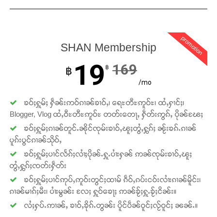
Support SHAN
တႃႇႁႂ်ႈသဵင်ၵၢင်ၸႂ်ၵူၼ်းမိူင်း ၵူႈတီႈၵူႈလႅၼ်ပေႃးတေၸွ
တ်ႇ တူဝ်ႈလုမ်ႈၾႃႉၼၼ်ႉ ၶဝ်ႈႁူမ်ႈၵမ်ႉထႅမ် ၸုမ်းၶၢ
promotion
SHAN Membership
ဝ်ႇၽူႈတွႆႇႁွၵ်ႈ လႆႈယူႇၶႃႈဢေႃႈ။
19
169
฿
฿
Donate Now
/mo
ၶဝ်ႈႁူမ်ႈ ႁဵၼ်းဢဝ်ၵၢၼ်ၶၢဝ်ႇ၊ ရေႊတီႊဢူဝ်ႊ၊ ထႆႇႁၢင်ႈ၊
Blogger, Vlog ထႆႇဝီႊတီႊဢူဝ်ႊ တတ်းတေႃႇ ႁဵတ်းဢွၵ်ႇ ပိုၼ်ၽႄႈ
ၶဝ်ႈႁူမ်ႈၵၢၼ်တူင်ႉၼိုင်ၸုမ်းၶၢဝ်ႇၽူႈတွႆႇႁွၵ်ႈ ၼႂ်းၶၵ်ႉၵၢၼ်
ပူၵ်းပွင်ၵၢၼ်သိုဝ်ႇ
ၶဝ်ႈႁူမ်ႈပၢင်လႅၵ်ႈလၢႆႈပိုၼ်ႉႁူႉပၢႆးႁၼ် ဢၼ်ၸုမ်းၶၢဝ်ႇၽူႈ
တွႆႇႁွၵ်ႈၸတ်းႁဵတ်း
ၶဝ်ႈႁူမ်ႈပၢင်ဢုပ်ႇဢူဝ်းတွင်ႈထၢမ် ၵဵဝ်ႇၵပ်းငဝ်းလၢႆးၵၢၼ်မိူင်း၊
ၵၢၼ်မၢၵ်ႈမီး၊ ပၢႆးမွၼ်း လႄႈ ႁူဝ်ၶေႃႈ ဢၼ်ၶႂ်ႈႁူႉၶႂ်ႈငိၼ်း။
လႆႈႁပ်ႉဢၢၼ်ႇ ၶၢဝ်ႇၶိုၵ်ႉတွၼ်း ပိူင်ပဵၼ်ဝူင်ႈလႂ်ဝူင်ႈ ၼၼ်ႉ။