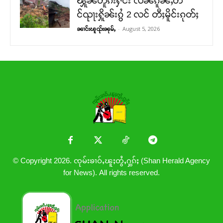
ၾူၼ်တူၵ်းႁႅင်း လိၼ်ၵူၼ်ႇတဵ
င်ၺႃးႁိူၼ်းၵွႆ 2 လင် တီႈမိူင်းၵုတ်ႈ
-
August 5, 2026
ၼၢင်းၽူၺ်းၼုမ်ႇ
© Copyright 2026. ၸုမ်းၶၢဝ်ႇၽူႈတွႆႇႁွၵ်ႈ (Shan Herald Agency
for News). All rights reserved.