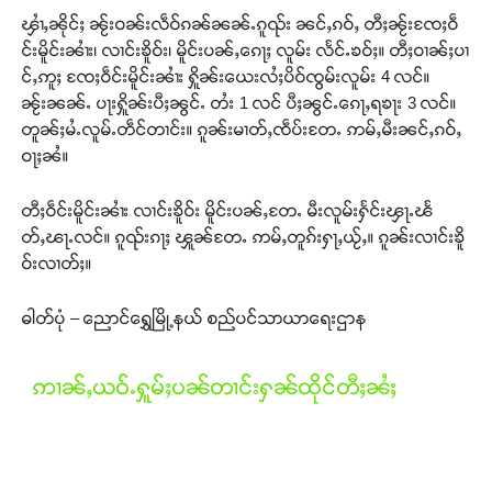
ၾၢႆႇၼိုင်ႈ ၼႂ်းဝၼ်းလဵဝ်ၵၼ်ၼၼ်ႉၵူၺ်း ၼင်ႇၵဝ်ႇ တီႈၼႂ်းၸႄႈဝဵ
င်းမိူင်းၼၢႆး၊ လၢင်းၶိူဝ်း၊ မိူင်းပၼ်ႇၵေႃႈ လူမ်း လႅင်ႉၶဝ်ႈ။ တီႈဝၢၼ်ႈပၢ
င်ႇဢူႈ ၸႄႈဝဵင်းမိူင်းၼၢႆး ႁိူၼ်းယေးလႆႈပိဝ်ၸွမ်းလူမ်း 4 လင်။
ၼႂ်းၼၼ်ႉ ပႃးႁိူၼ်းပီႈၼွင်ႉ တႆး 1 လင် ပီႈၼွင်ႉၵေႃႇရၶႃး 3 လင်။
တူၼ်ႈမႆႉလူမ်ႉတဵင်တၢင်း။ ၵူၼ်းမၢတ်ႇၸဵပ်းတႄႉ ဢမ်ႇမီးၼင်ႇၵဝ်ႇ
ဝႃႈၼႆ။
တီႈဝဵင်းမိူင်းၼၢႆး လၢင်းၶိူဝ်း မိူင်းပၼ်ႇတႄႉ မီးလူမ်းႁႅင်းၾႃႉၽႅ
တ်ႇၽႃႉလင်။ ၵူၺ်းၵႃႈ ၾူၼ်တႄႉ ဢမ်ႇတူၵ်းႁႃႇယႂ်ႇ။ ၵူၼ်းလၢင်းၶိူ
ဝ်းလၢတ်ႈ။
ဓါတ်ပုံ – ညောင်ရွှေမြို့နယ် စည်ပင်သာယာရေးဌာန
ဢၢၼ်ႇယဝ်ႉႁူမ်ႈပၼ်တၢင်းႁၼ်ထိုင်တီႈၼႆႈ