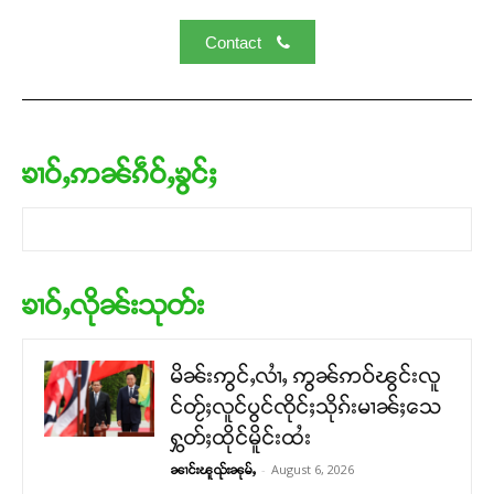
Contact
ၶၢဝ်ႇဢၼ်ၵဵဝ်ႇၶွင်ႈ
ၶၢဝ်ႇလိုၼ်းသုတ်း
မိၼ်းဢွင်ႇလၢႆႇ ဢွၼ်ဢဝ်ၽွင်းလူ
င်တႂ်ႈလူင်ပွင်ၸိုင်ႈသိုၵ်းမၢၼ်ႈသေ
ႁွတ်ႈထိုင်မိူင်းထႆး
-
August 6, 2026
ၼၢင်းၽူၺ်းၼုမ်ႇ