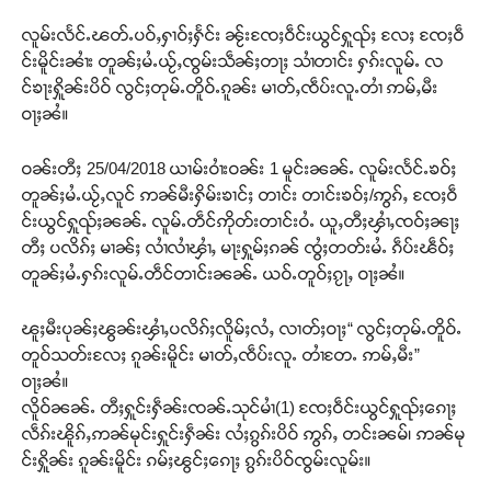
လူမ်းလႅင်ႉၽတ်ႉပဝ်ႇႁၢဝ်ႈႁႅင်း ၼႂ်းၸႄႈဝဵင်းယွင်ႁူၺ်ႈ လႄႈ ၸႄႈဝဵ
င်းမိူင်းၼၢႆး တူၼ်ႈမႆႉယႂ်ႇၸွမ်းသဵၼ်ႈတႃႈ သၢႆတၢင်း ႁၵ်းလူမ်ႉ လ
င်ၶႃးႁိူၼ်းပိဝ် လွင်ႈတုမ်ႉတိူဝ်ႉၵူၼ်း မၢတ်ႇၸဵပ်းလူႉတၢႆ ဢမ်ႇမီး
ဝႃႈၼႆ။
ဝၼ်းတီႈ 25/04/2018 ယၢမ်းဝၢႆးဝၼ်း 1 မူင်းၼၼ်ႉ လူမ်းလႅင်ႉၶဝ်ႈ
တူၼ်ႈမႆႉယႂ်ႇလူင် ဢၼ်မီးႁိမ်းၶၢင်ႈ တၢင်း တၢင်းၶဝ်ႈ/ဢွၵ်ႇ ၸႄႈဝဵ
င်းယွင်ႁူၺ်ႈၼၼ်ႉ လူမ်ႉတဵင်ဢိုတ်းတၢင်းဝႆႉ ယူႇတီႈၾၢႆႇၸဝ်ႈၼႃႈ
တီႈ ပလိၵ်ႈ မၢၼ်ႈ လၢႆလၢႆၾၢႆႇ မႃးႁူမ်ႈၵၼ် ၸွႆႈတတ်းမႆႉ ၵဵပ်းၽဵဝ်ႈ
တူၼ်ႈမႆႉႁၵ်းလူမ်ႉတဵင်တၢင်းၼၼ်ႉ ယဝ်ႉတူဝ်ႈၵႂႃႇ ဝႃႈၼႆ။
ၽူႈမီးပုၼ်ႈၽွၼ်းၾၢႆႇပလိၵ်ႈလိူမ်ႈလႆႇ လၢတ်ႈဝႃႈ“ လွင်ႈတုမ်ႉတိူဝ်ႉ
တူဝ်သတ်းလႄႈ ၵူၼ်းမိူင်း မၢတ်ႇၸဵပ်းလူႉ တၢႆတႄႉ ဢမ်ႇမီး”
ဝႃႈၼႆ။
လိူဝ်ၼၼ်ႉ တီႈႁူင်းႁဵၼ်းၸၼ်ႉသုင်မၢႆ(1) ၸႄႈဝဵင်းယွင်ႁူၺ်ႈၵေႃႈ
လဵၵ်းၽိူၵ်ႇဢၼ်မုင်းႁူင်းႁဵၼ်း လႆႈၵွၵ်းပိဝ် ဢွၵ်ႇ တင်းၼမ်၊ ဢၼ်မု
င်းႁိူၼ်း ၵူၼ်းမိူင်း ၵမ်ႈၽွင်ႈၵေႃႈ ၵွၵ်းပိဝ်ၸွမ်းလူမ်း။