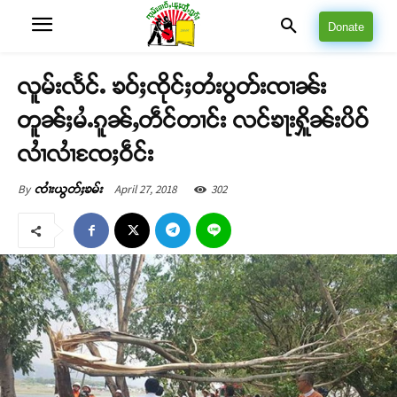
Donate
လူမ်းလႅင်ႉ ၶဝ်ႈၸိုင်ႈတႆးပွတ်းၸၢၼ်း
တူၼ်ႈမႆႉၵူၼ်ႇတဵင်တၢင်း လင်ၶႃးႁိူၼ်းပိဝ်
လၢႆလၢႆၸႄႈဝဵင်း
April 27, 2018
302
By
ၸၢႆးယွတ်ႈၶမ်း