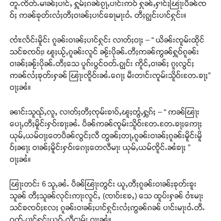
တူႉၸိတ်ႉမၢၼ်ႈပၢင်ႇ ႁူမ်ႈၵၼ်ၵႂႃႇပၢင်းဢဝ် ႁုၼ်ႇႁၢင်ႈၽြႃးပဵၼ်ၸ
ဝ်ႈ ဢၼ်ၶုတ်းလႆႈတီႈဝၢၼ်ႈပၢင်ၶေႃမႃးဝႆႉ တီႈၵျွင်းပၢင်ႁုင်း။
ၸၢႆးလႅင်းမိူင်း ၵူၼ်းဝၢၼ်ႈပၢင်ႁုင်း လၢတ်ႈဝႃႈ – “ ယိၼ်းၸူမ်းထိုင်
သင်ၶၸဝ်ႈ၊ ၽူႈယႂ်ႇၵူၼ်းလူင် ၼႂ်းပိုၼ်ႉတီႈဢၼ်ဢွၼ်ႁူဝ်ၵူၼ်း
ဝၢၼ်ႈၼႂ်းပိုၼ်ႉတီႈသေ ပူၵ်းပွင်ဝတ်ႉၵျွင်း ဢိူင်ႇဝၢၼ်ႈ ၵူႈလွင်ႈ
ဢၼ်လႆႈၶုတ်းႁၼ် ၽြႃးၸိူဝ်းၼႆႉၵေႃႈ မီးတၢင်းၸူမ်းသိူဝ်းတႄႉၶႃႈ”
ဝႃႈၼႆ။
ၼၢင်းသူၺ်ႇလူႇ လၢတ်ႈတီႈၸုမ်းၶၢဝ်ႇၽူႈတွႆႇႁွၵ်ႈ – “ ဢၼ်ၽြႃး
ပေႃႇတီႈမိူင်းႁဝ်းၶႃႈၼႆႉ ပဵၼ်ဢၼ်ၸူမ်းသိူဝ်းတႄႉတႄႉၶႃႈဢေႃႈ
ယုမ်ႇယမ်ဝႃႈတေပဵၼ်လွင်ႈလီ တွၼ်ႈတႃႇၵူၼ်းဝၢၼ်ႈၵူၼ်းမိူင်းမိူ
ဝ်ႈၼႃႈ ဝၢၼ်ႈမိူင်းႁဝ်းၵေႃႈတေလီမႃး ယုမ်ႇယမ်ၸိူင်ႉၼႆၶႃႈ ”
ဝႃႈၼႆ။
ၽြႃးတင်း 6 သူႇၼႆႉ ပဵၼ်ၽြႃးတွင်း ယူႇတီႈၵူၼ်းဝၢၼ်ႈၶုတ်းၶူး
သူၼ် တီႈသူၼ်လုင်းဢႃးလူင်ႇ (ၸၢဝ်းၶႄႇ) သေ ထူပ်းႁၼ် ဝၢႆးမႃး
သင်ၶၸဝ်ႈလႄႈ ၵူၼ်းဝၢၼ်ႈပၢင်ႁုင်းလႆႈဢွၼ်ၵၼ် ပၢင်းမႃးဝႆႉတီႉ
ဝတ်ႉပၢင်ႁုင်းယဝ်ႉလီငၢမ်း ဝႃႈၼႆ။