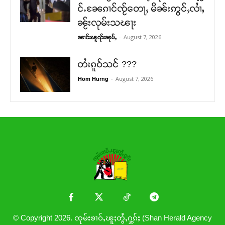
င်ႉၼႄၵၢင်ၸႂ်တေႃႇ မိၼ်းဢွင်ႇလၢႆႇ
ၼႂ်းလုမ်းသၽႃး
-
August 7, 2026
ၼၢင်းၽူၺ်းၼုမ်ႇ
တႆးၵူဝ်သင် ???
-
August 7, 2026
Hom Hurng
© Copyright 2026. ၸုမ်းၶၢဝ်ႇၽူႈတွႆႇႁွၵ်ႈ (Shan Herald Agency