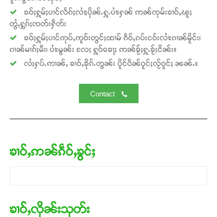
ၶဝ်ႈႁူမ်ႈပၢင်လႅၵ်ႈလၢႆႈပိုၼ်ႉႁူႉပၢႆးႁၼ် ဢၼ်ၸုမ်းၶၢဝ်ႇၽူႈ
တွႆႇႁွၵ်ႈၸတ်းႁဵတ်း
ၶဝ်ႈႁူမ်ႈပၢင်ဢုပ်ႇဢူဝ်းတွင်ႈထၢမ် ၵဵဝ်ႇၵပ်းငဝ်းလၢႆးၵၢၼ်မိူင်း၊
ၵၢၼ်မၢၵ်ႈမီး၊ ပၢႆးမွၼ်း လႄႈ ႁူဝ်ၶေႃႈ ဢၼ်ၶႂ်ႈႁူႉၶႂ်ႈငိၼ်း။
လႆႈႁပ်ႉဢၢၼ်ႇ ၶၢဝ်ႇၶိုၵ်ႉတွၼ်း ပိူင်ပဵၼ်ဝူင်ႈလႂ်ဝူင်ႈ ၼၼ်ႉ။
Contact
ၶၢဝ်ႇဢၼ်ၵဵဝ်ႇၶွင်ႈ
ၶၢဝ်ႇလိုၼ်းသုတ်း