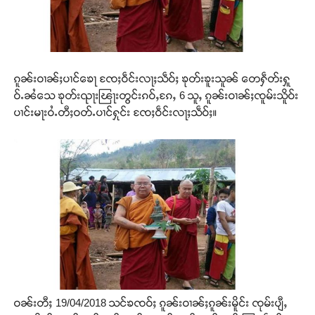
ၵူၼ်းဝၢၼ်ႈပၢင်ၶေႃ ၸႄႈဝဵင်းလႃႈသဵဝ်ႈ ၶုတ်းၶူးသူၼ် တေႁဵတ်းႁူ
ဝ်ႉၼႆသေ ၶုတ်းၺႃးၽြႃးတွင်းၵဝ်ႇၵႄႇ 6 သူႇ ၵူၼ်းဝၢၼ်ႈၸူမ်းသိူဝ်း
ပၢင်းမႃးဝႆႉတီႈဝတ်ႉပၢင်ႁုင်း ၸႄႈဝဵင်းလႃႈသဵဝ်ႈ။
ဝၼ်းတီႈ 19/04/2018 သင်ၶၸဝ်ႈ ၵူၼ်းဝၢၼ်ႈၵူၼ်းမိူင်း ၸုမ်းပျီႇ