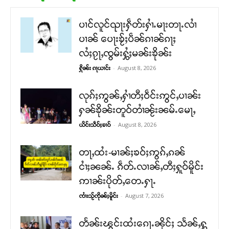
ပၢင်လူင်ၺႃးႁဵတ်းႁၢႆႉမႃးတႃႉလၢႆ
ပၢၼ် ​​ပေႃးၶႂ်ႈပဵၼ်ၵၢၼ်ၵႃႈ
လႆႈၵႂႃႇၸွမ်းႁွႆႈမၼ်းၶိုၼ်း
-
August 8, 2026
ႁိုၼ်း ၵႃယၢင်း
လုၵ်ႈဢွၼ်ႇႁၢႆတီႈဝဵင်းဢွင်ႇပၢၼ်း
ႁၼ်ၶိုၼ်းတူဝ်တၢႆၼႂ်းၼမ်ႉမေႃႇ
-
August 8, 2026
ယိင်းသဵဝ်ႈၶၢဝ်
တႃႇထႆး-မၢၼ်ႈၶဝ်ႈဢွၵ်ႇၵၼ်
ငၢႆႈၼၼ်ႉ ၵဵတ်ႉလၢၼ်ႇတီႈႁူဝ်မိူင်း
ဢၢၼ်းပိုတ်ႇတေႉႁႃႉ
-
August 7, 2026
ၸၢႆးသႂ်ၸိုၼ်ႈမိူင်း
တႅၼ်းၽွင်းထႆးၵေႃႉၼိုင်ႈ သႅၼ်ႇႁွ