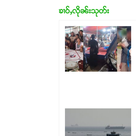
ၶၢဝ်ႇလိုၼ်းသုတ်း