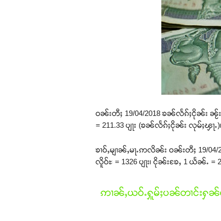
ဝၼ်းတီႈ 19/04/2018 ၶၼ်လႅၵ်ႈငိုၼ်း ၼႂ်းဝ
= 211.33 ပျႃး (ၶၼ်လႅၵ်ႈငိုၼ်း လုမ်ႈၾႃႉ)
ၶၢဝ်ႇမျၢၼ်ႇမႃႉဢလိၼ်း ဝၼ်းတီႈ 19/04/201
လိူဝ်ႊ = 1326 ပျႃး၊ ငိုၼ်းၶႄႇ 1 ယႅၼ်ႉ = 2
ဢၢၼ်ႇယဝ်ႉႁူမ်ႈပၼ်တၢင်းႁၼ်ထ