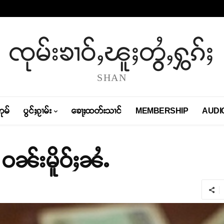
ၸုမ်းၶၢဝ်ႇၽူႈတွႆႇႁွၵ်ႈ
SHAN
တုမ်
ပွင်ႈၵႂၢမ်း
ၶေႃႈထတ်းသၢင်
MEMBERSHIP
AUDI
 ဝၼ်းမိူဝ်ႈၼႆႉ