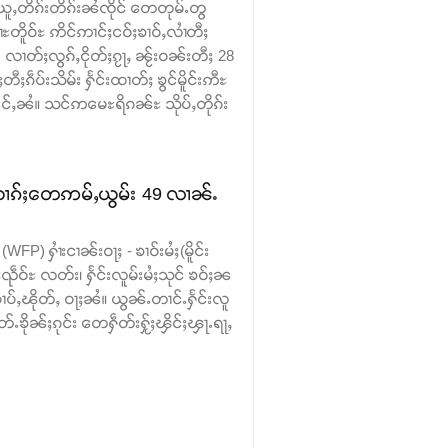
ူႇတိၵ်းတိၵ်းၼႆၸိုင် တေတုမ်ႉတွ
ၢႆႊတိူဝ်ႊ ဢိင်ဢၢင်ႈငဝ်ႈၶၢဝ်ႇလၢႆတီႈ
လၢတ်ႈလွၵ်ႇငိုတ်ႈၵႂႃႇ ၼႂ်းဝၼ်းတီႈ 28
ႈၵဵပ်းသိမ်း ႁႅင်းထၢတ်ႈ ၶွင်မိူင်းဢီႊ
်ႇၼႆ။ သင်ဢမေႊရိၵၼ်ႊ သိုပ်ႇတိုၵ်း
းယၢၵ်ႈတေဢမ်ႇယွမ်း 49 လၢၼ်ႉ
FP) ႁၢႆးငၢၼ်းဝႃႈ - ၶၢဝ်းမႆႈ(မိူင်း
ၺဵဝ်ႊ လတ်း၊ ႁႅင်းလူမ်းမႆႈသုင် ၶဝ်ႈၼ
ပ်ႇၽိုတ်ႇ ဝႃႈၼႆ။ ယွၼ်ႉတၢင်ႉႁႅင်းလူ
ၶိုၼ်ႈၵုင်း တေႁဵတ်းႁႂ်ႈၾိင်ႈၾႃႉရႃႇ