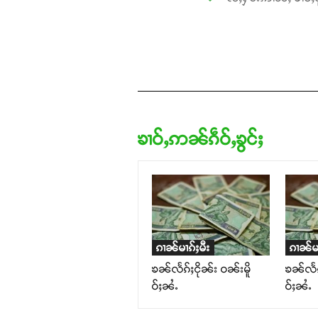
ၶၢဝ်ႇဢၼ်ၵဵဝ်ႇၶွင်ႈ
ၵၢၼ်မၢၵ်ႈမီး
ၵၢၼ်မၢ
ၶၼ်လႅၵ်ႈငိုၼ်း ဝၼ်းမိူ
ၶၼ်လႅၵ်
ဝ်ႈၼႆႉ
ဝ်ႈၼႆႉ