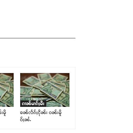
ၵၢၼ်မၢၵ်ႈမီး
းမိူ
ၶၼ်လႅၵ်ႈငိုၼ်း ဝၼ်းမိူ
ဝ်ႈၼႆႉ