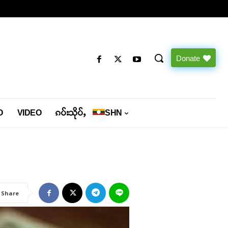
Donate
O
VIDEO
ၵပ်းသိုပ်ႇ
SHN
Share