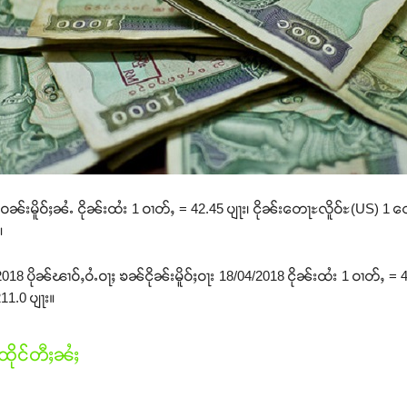
ၼ်းမိူဝ်ႈၼႆႉ ငိုၼ်းထႆး 1 ဝၢတ်ႇ = 42.45 ပျႃး၊ ငိုၼ်းတေႃႊလိူဝ်ႊ(US) 1 တ
။
8 ပိုၼ်ၽၢဝ်ႇဝႆႉဝႃႈ ၶၼ်ငိုၼ်းမိူဝ်ႈဝႃး 18/04/2018 ငိုၼ်းထႆး 1 ဝၢတ်ႇ = 
11.0 ပျႃး။
ိုင်တီႈၼႆႈ