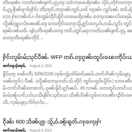
ဢီႊရၼ်ႊ လၢတ်ႈပၼ်ၾၢင်ႉၵႂႃႇဝႃႈ သင်ဢမေႊရိၵၼ်ႊ သိုပ်ႇတိုၵ်းတေႃးယ
ပ်ႇၵႂႃႇၶိုၼ်းႁၢဝ်ႈႁႅင်း တီႈထုင်ႉတႃဝၼ်းဢွၵ်ႇၵၢင် ဝႃႈၼႆ။ လွင်ႈၼႆႉ ၶၢဝ်ႇရ
သေ ႁၢႆးငၢၼ်းဝႆႉ။ ဝၢႆးၸွမ်ၸိုင်ႈမိူင်းဢမေႊရိၵၼ်ႊ တေႃႊၼႄႊလ်ထရမ်ႉ 
လိူၼ်ၵျူႊလၢႆႊၼၼ်ႉဝႃႈ တေတိုၵ်းတေႃးသႂ်ႇႁူင်းၵေႃႇၵၢႆႇလမ်ႇလွင်ႈ ဢွင်ႈတီ
ရၼ်ႊၼႆယဝ်ႉ ၾၢႆႇဢီႊရၼ်ႊၵေႃႈ ၸင်ႇဢွၵ်ႇမႃးလၢတ်ႈပၼ်ၾၢင်ႉၵႂႃႇ ၼင
တေႃးဢီႊရၼ်ႊၸိုင်...
ႁႅင်းလူမ်းမႆႈသုင်ပီၼႆႉ WFP တၵ်ႉဝႃႈၵူၼ်းထူပ်းၽေးဢိုပ်
-
August 6, 2026
ၼၢင်းၽူၺ်းၼုမ်ႇ
မိူဝ်ႈဝႃး ဝၼ်းတီႈ 5/08/2026 ၸုမ်းၸွႆႈထႅမ်ၶဝ်ႈၼမ်ႉတၢင်းၵိၼ်လုမ်ႈၾႃႉ (W
ဝၼ်းတူၵ်း) ပီၼႆႉ (လိူၼ်ဢေႃႊၵတ်ႉသ် ထိုင် ဢွၵ်ႊထူဝ်ႊပိူဝ်ႊ) ဢႄႊၼီႊ
မ်ႉတၢင်းၵိၼ်တေၶၢတ်ႇ ၵူၼ်းမိူင်းႁူဝ်ၼပ်ႉ 49 လၢၼ်ႉ တေထူပ်းတၢင်းယၢ
မ်းမႆႈၼႂ်းပၢင်ႇလၢႆႇပသိၾဵၵ်ႊသုင်သေ ယဵၼ်းပဵၼ်လူမ်းဢႄႊၼီႊၺဵဝ်ႊၽတ်ႉ
သီႇ လုမ်ႈၾႃႉလႅၵ်ႈလၢႆႈ...
ငိုၼ်း 600 သႅၼ်ပျႃး သႂ်ႇဝႆႉၼႂ်းရူတ်ႉၵႃးၵေႃႈႁၢႆ
-
August 6, 2026
ၼၢင်းၽူၺ်းၼုမ်ႇ