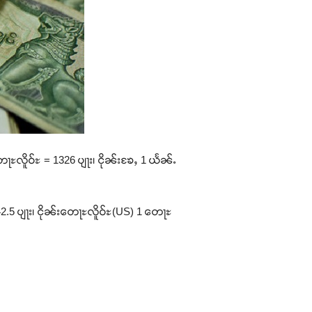
ေႃႊလိူဝ်ႊ = 1326 ပျႃး၊ ငိုၼ်းၶႄႇ 1 ယႅၼ်ႉ
42.5 ပျႃး၊ ငိုၼ်းတေႃႊလိူဝ်ႊ(US) 1 တေႃႊ