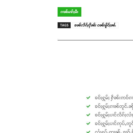
ၵၢၼ်မၢၵ်ႈမီး
TAGS
ၶၼ်လႅၵ်ႈငိုၼ်း ဝၼ်းမိူဝ်ႈၼႆႉ
ၶဝ်ႈႁူမ်ႈ ႁဵၼ်းဢဝ်ၵ
ၶဝ်ႈႁူမ်ႈၵၢၼ်တူင်ႉၼို
ၶဝ်ႈႁူမ်ႈပၢင်လႅၵ်ႈလၢ
ၶဝ်ႈႁူမ်ႈပၢင်ဢုပ်ႇဢူဝ
လႆႈႁပ်ႉဢၢၼ်ႇ ၶၢဝ်ႇၶို