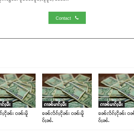
Contact
ၵ်ႈမီး
ၵၢၼ်မၢၵ်ႈမီး
ၵၢၼ်မၢၵ်ႈမီး
ႈငိုၼ်း ဝၼ်းမိူ
ၶၼ်လႅၵ်ႈငိုၼ်း ဝၼ်းမိူ
ၶၼ်လႅၵ်ႈငိုၼ်း ဝၼ်
ဝ်ႈၼႆႉ
ဝ်ႈၼႆႉ