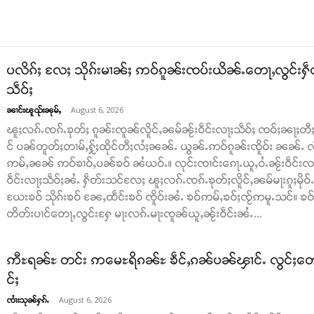
ပလိၵ်ႈ လႄႈ သိုၵ်းမၢၼ်ႈ ဢဝ်ၵူၼ်းၸပ်းယိၼ်ႉတေႃႇလွင်းႁဵတ်
သဵဝ်ႈ
-
August 6, 2026
ၼၢင်းၽူၺ်းၼုမ်ႇ
ၽူႈလၵ်ႉၸၵ်ႉၶုတ်ႈ ၵူၼ်းၸူၼ်လိူင်ႇၼမ်ၼႂ်းဝဵင်းလႃႈသဵဝ်ႈ ၸဝ်ႈၼႃႈတီႈ
င် ပၼ်တူတ်ႈတၢမ်ႇႁႂ်ႈထိုင်တီႈလႆႈၼၼ်ႉ ယွၼ်ႉဢဝ်ၵူၼ်းၸိူဝ်း ၼၼ်ႉ လဵင
ဢမ်ႇၼၼ် ဢဝ်ၶၢဝ်ႇပၼ်ၶဝ် ၼႆယဝ်ႉ။ လုင်းၸၢင်းၵေႃႉယူႇဝႆႉၼႂ်းဝဵင်းလႃႈသ
ဝဵင်းလႃႈသဵဝ်ႈၼႆႉ ႁဵတ်းသင်လႄႈ ၽူႈလၵ်ႉၸၵ်ႉၶုတ်ႈလိူင်ႇၼမ်မႃးၵူႈမို
ယႄးၶဝ် သိုၵ်းၶဝ် ၼႄႇထဵင်းၶဝ် ၸိူဝ်းၼႆႉ ၶဝ်ဢမ်ႇၶဝ်ႈၸႂ်ဢမူႉသင်။ ၶဝ်ၶ
တိတ်းပၢင်တေႃႇလွင်းႁႄ မႃးလၵ်ႉမႃးၸူၼ်ယူႇၼႂ်းဝဵင်းၼႆႉ...
ဢီႊရၼ်ႊ တင်း ဢမေႊရိၵၼ်ႊ ၶဵင်ႇၵၼ်ပၼ်ၾၢင်ႉ လွင်ႈတေသၢင်
င်ႈ
-
August 6, 2026
ၸၢႆးသုၼ်ႁၵ်ႉ