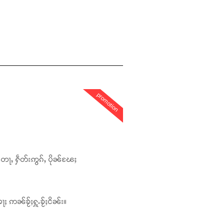
promotion
တေႃႇ ႁဵတ်းဢွၵ်ႇ ပိုၼ်ၽႄႈ
ႃႈ ဢၼ်ၶႂ်ႈႁူႉၶႂ်ႈငိၼ်း။