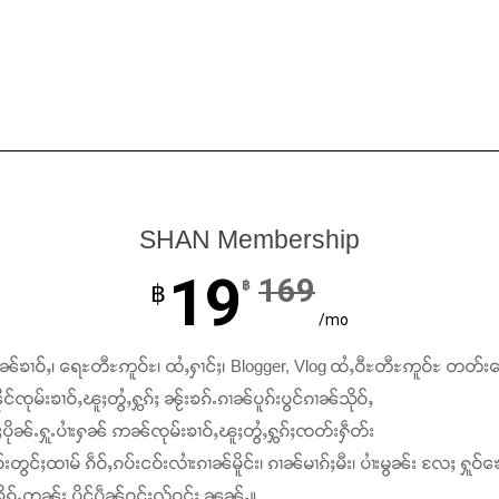
SHAN Membership
19
169
฿
฿
/mo
ၢၼ်ၶၢဝ်ႇ၊ ရေႊတီႊဢူဝ်ႊ၊ ထႆႇႁၢင်ႈ၊ Blogger, Vlog ထႆႇဝီႊတီႊဢူဝ်ႊ တတ်း
င်ၸုမ်းၶၢဝ်ႇၽူႈတွႆႇႁွၵ်ႈ ၼႂ်းၶၵ်ႉၵၢၼ်ပူၵ်းပွင်ၵၢၼ်သိုဝ်ႇ
ႆႈပိုၼ်ႉႁူႉပၢႆးႁၼ် ဢၼ်ၸုမ်းၶၢဝ်ႇၽူႈတွႆႇႁွၵ်ႈၸတ်းႁဵတ်း
်းတွင်ႈထၢမ် ၵဵဝ်ႇၵပ်းငဝ်းလၢႆးၵၢၼ်မိူင်း၊ ၵၢၼ်မၢၵ်ႈမီး၊ ပၢႆးမွၼ်း လႄႈ ႁူဝ်ၶေ
ၵ်ႉတွၼ်း ပိူင်ပဵၼ်ဝူင်ႈလႂ်ဝူင်ႈ ၼၼ်ႉ။