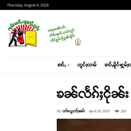
Thursday, August 6, 2026
ၶၢဝ်ႇ
တွင်ႈထၢမ်
ၶၢဝ်ႇမိူင်းႁူမ်ႈ
ၶၼ်လႅၵ်ႈငိုၼ်း
By
April 19, 2018
220
ၸၢႆးယွတ်ႈၶမ်း