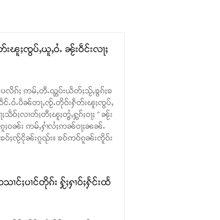
းၽူႈၸွပ်ႇယူႇဝႆႉ ၼႂ်းဝဵင်းလႃႈ
ပလိၵ်ႈ ဢမ်ႇတီႉၺွပ်းယဵတ်ႈသႂ်ႇၶွၵ်ႈၶ
်ႉဝႆႉပဵၼ်တႃႇၸႂ်ႉတိုဝ်းႁဵတ်းၽူႈၸွပ်ႇ
ဵဝ်ႈလၢတ်ႈတီႈၽူႈတွႆႇႁွၵ်ႈဝႃႈ “ ၼႂ်း
ဝ်ႉၵူႈဝၼ်း ဢမ်ႇႁၢႆလႆႈဢၼ်ဝႃႈၼၼ်ႉ
ဝ်ႈၸႂ်ငိုၼ်းၵူၺ်း။ ၶဝ်ဢဝ်ၵူၼ်းၸိူဝ်း
ႈပၢင်တိုၵ်း ႁႂ်ႈႁၢဝ်ႈႁႅင်းထႅ