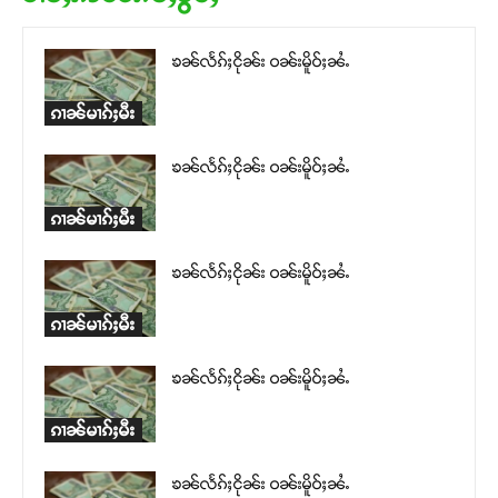
ဝ်ႇၽူႈတွႆႇႁွၵ်ႈ လႆႈယူႇၶႃႈဢေႃႈ။
ၶၼ်လႅၵ်ႈငိုၼ်း ဝၼ်းမိူဝ်ႈၼႆႉ
Donate Now
ၵၢၼ်မၢၵ်ႈမီး
ၶၼ်လႅၵ်ႈငိုၼ်း ဝၼ်းမိူဝ်ႈၼႆႉ
ၵၢၼ်မၢၵ်ႈမီး
ၶၼ်လႅၵ်ႈငိုၼ်း ဝၼ်းမိူဝ်ႈၼႆႉ
ၵၢၼ်မၢၵ်ႈမီး
ၶၼ်လႅၵ်ႈငိုၼ်း ဝၼ်းမိူဝ်ႈၼႆႉ
ၵၢၼ်မၢၵ်ႈမီး
ၶၼ်လႅၵ်ႈငိုၼ်း ဝၼ်းမိူဝ်ႈၼႆႉ