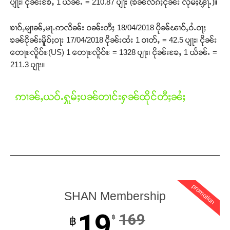
ပျႃး၊ ငိုၼ်းၶႄႇ 1 ယႅၼ်ႉ = 210.87 ပျႃး (ၶၼ်လႅၵ်ႈငိုၼ်း လုမ်ႈၾႃႉ)။
ၶၢဝ်ႇမျၢၼ်ႇမႃႉဢလိၼ်း ဝၼ်းတီႈ 18/04/2018 ပိုၼ်ၽၢဝ်ႇဝႆႉဝႃႈ
ၶၼ်ငိုၼ်းမိူဝ်ႈဝႃး 17/04/2018 ငိုၼ်းထႆး 1 ဝၢတ်ႇ = 42.5 ပျႃး၊ ငိုၼ်း
တေႃႊလိူဝ်ႊ(US) 1 တေႃႊလိူဝ်ႊ = 1328 ပျႃး၊ ငိုၼ်းၶႄႇ 1 ယႅၼ်ႉ =
211.3 ပျႃး။
ဢၢၼ်ႇယဝ်ႉႁူမ်ႈပၼ်တၢင်းႁၼ်ထိုင်တီႈၼႆႈ
promotion
SHAN Membership
19
169
฿
฿