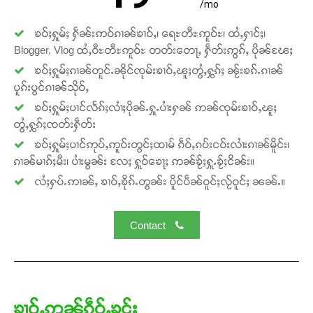
/mo
ၶဝ်ႈႁူမ်ႈ ႁဵၼ်းဢဝ်ၵၢၼ်ၶၢဝ်ႇ၊ ရေႊတီႊဢူဝ်ႊ၊ ထႆႇႁၢင်ႈ၊
Blogger, Vlog ထႆႇဝီႊတီႊဢူဝ်ႊ တတ်းတေႃႇ ႁဵတ်းဢွၵ်ႇ ပိုၼ်ၽႄႈ
ၶဝ်ႈႁူမ်ႈၵၢၼ်တူင်ႉၼိုင်ၸုမ်းၶၢဝ်ႇၽူႈတွႆႇႁွၵ်ႈ ၼႂ်းၶၵ်ႉၵၢၼ်
ပူၵ်းပွင်ၵၢၼ်သိုဝ်ႇ
ၶဝ်ႈႁူမ်ႈပၢင်လႅၵ်ႈလၢႆႈပိုၼ်ႉႁူႉပၢႆးႁၼ် ဢၼ်ၸုမ်းၶၢဝ်ႇၽူႈ
တွႆႇႁွၵ်ႈၸတ်းႁဵတ်း
ၶဝ်ႈႁူမ်ႈပၢင်ဢုပ်ႇဢူဝ်းတွင်ႈထၢမ် ၵဵဝ်ႇၵပ်းငဝ်းလၢႆးၵၢၼ်မိူင်း၊
ၵၢၼ်မၢၵ်ႈမီး၊ ပၢႆးမွၼ်း လႄႈ ႁူဝ်ၶေႃႈ ဢၼ်ၶႂ်ႈႁူႉၶႂ်ႈငိၼ်း။
လႆႈႁပ်ႉဢၢၼ်ႇ ၶၢဝ်ႇၶိုၵ်ႉတွၼ်း ပိူင်ပဵၼ်ဝူင်ႈလႂ်ဝူင်ႈ ၼၼ်ႉ။
Contact
Support SHAN
တႃႇႁႂ်ႈသဵင်ၵၢင်ၸႂ်ၵူၼ်းမိူင်း ၵူႈတီႈၵူႈလႅၼ်ပေႃးတေၸွ
ၶၢဝ်ႇဢၼ်ၵဵဝ်ႇၶွင်ႈ
တ်ႇ တူဝ်ႈလုမ်ႈၾႃႉၼၼ်ႉ ၶဝ်ႈႁူမ်ႈၵမ်ႉထႅမ် ၸုမ်းၶၢ