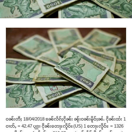
ဝၼ်းတီႈ 18/04/2018 ၶၼ်လႅၵ်ႈငိုၼ်း ၼႂ်းဝၼ်းမိူဝ်ႈၼႆႉ ငိုၼ်းထႆး 1
ဝၢတ်ႇ = 42.47 ပျႃး၊ ငိုၼ်းတေႃႊလိူဝ်ႊ(US) 1 တေႃႊလိူဝ်ႊ = 1326