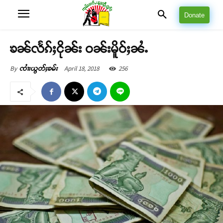
Donate
ၶၼ်လႅၵ်ႈငိုၼ်း ဝၼ်းမိူဝ်ႈၼႆႉ
April 18, 2018
256
By
ၸၢႆးယွတ်ႈၶမ်း