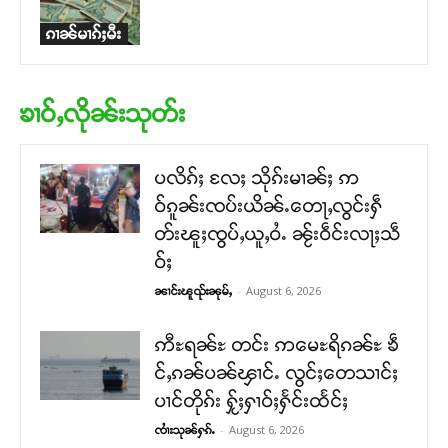
ၵၢၼ်မၢၵ်ႈမီး
ၶၢဝ်ႇလိုၼ်းသုတ်း
ပလိၵ်ႈ လႄႈ သိုၵ်းမၢၼ်ႈ ဢ
ဝ်ၵူၼ်းၸပ်းယိၼ်ႉတေႃႇလွင်းႁဵ
တ်းၽူႈၸွပ်ႇယူႇဝႆႉ ၼႂ်းဝဵင်းလႃႈသဵ
ဝ်ႈ
-
August 6, 2026
ၼၢင်းၽူၺ်းၼုမ်ႇ
ဢီႊရၼ်ႊ တင်း ဢမေႊရိၵၼ်ႊ ၶဵ
င်ႇၵၼ်ပၼ်ၾၢင်ႉ လွင်ႈတေသၢင်ႈ
ပၢင်တိုၵ်း ႁႂ်ႈႁၢဝ်ႈႁႅင်းထႅင်ႈ
-
August 6, 2026
ၸၢႆးသုၼ်ႁၵ်ႉ