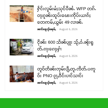
ႁႅင်းလူမ်းမႆႈသုင်ပီၼႆႉ WFP တၵ်ႉ
ဝႃႈၵူၼ်းထူပ်းၽေးဢိုပ်းယၢၵ်ႈ
တေဢမ်ႇယွမ်း 49 လၢၼ်ႉ
-
August 6, 2026
ၼၢင်းၽူၺ်းၼုမ်ႇ
ငိုၼ်း 600 သႅၼ်ပျႃး သႂ်ႇဝႆႉၼႂ်းရူ
တ်ႉၵႃးၵေႃႈႁၢႆ
-
August 6, 2026
ၼၢင်းၽူၺ်းၼုမ်ႇ
တူဝ်တႅၼ်းၸုမ်းပျီႇတူႉၸိတ်ႉပဢူ
ဝ်း PNO ၵႂႃႇဝဵင်းပၢင်သၢင်း
-
August 6, 2026
ၼၢင်းၽူၺ်းၼုမ်ႇ