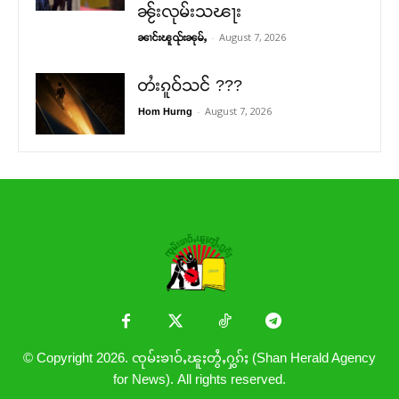
ၼႂ်းလုမ်းသၽႃး
-
August 7, 2026
ၼၢင်းၽူၺ်းၼုမ်ႇ
တႆးၵူဝ်သင် ???
-
August 7, 2026
Hom Hurng
© Copyright 2026. ၸုမ်းၶၢဝ်ႇၽူႈတွႆႇႁွၵ်ႈ (Shan Herald Agency
for News). All rights reserved.