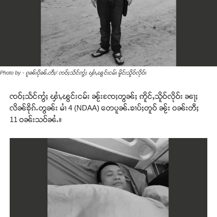
Photo by - ၵူၼ်းပိုၼ်ႉတီႈ/ ၸဝ်ႈသႅင်ဢွႆႈ ၾၢႆႇၽွင်းငမ်း မိူင်းသိူဝ်လိုဝ်း
ၸဝ်ႈသႅင်ဢွႆႈ ၾၢႆႇၽွင်းငမ်း ၼႂ်းၸႄႈတွၼ်ႈ ဢိူင်ႇသိူဝ်လိုဝ်း ၼႃႈ
လိၼ်ၶိုၵ်ႉတွၼ်း မၢႆ 4 (NDAA) တေပူၼ်ႉၶၢပ်ႈတူဝ် ၼႂ်း ဝၼ်းတီႈ
11 ဝၼ်းသဝ်ၼႆႉ။