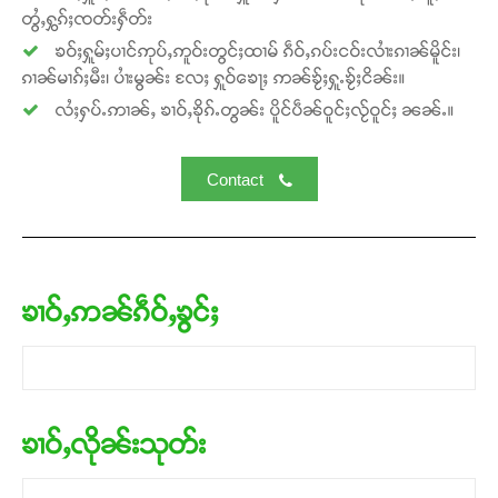
တွႆႇႁွၵ်ႈၸတ်းႁဵတ်း
ၶဝ်ႈႁူမ်ႈပၢင်ဢုပ်ႇဢူဝ်းတွင်ႈထၢမ် ၵဵဝ်ႇၵပ်းငဝ်းလၢႆးၵၢၼ်မိူင်း၊
ၵၢၼ်မၢၵ်ႈမီး၊ ပၢႆးမွၼ်း လႄႈ ႁူဝ်ၶေႃႈ ဢၼ်ၶႂ်ႈႁူႉၶႂ်ႈငိၼ်း။
လႆႈႁပ်ႉဢၢၼ်ႇ ၶၢဝ်ႇၶိုၵ်ႉတွၼ်း ပိူင်ပဵၼ်ဝူင်ႈလႂ်ဝူင်ႈ ၼၼ်ႉ။
Contact
ၶၢဝ်ႇဢၼ်ၵဵဝ်ႇၶွင်ႈ
ၶၢဝ်ႇလိုၼ်းသုတ်း