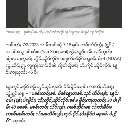
Photo by – ၵူၼ်းပိုၼ်ႉတီႈ/ ၸဝ်ႈသႅင်ဢွႆႈ ၾၢႆႇၽွင်းငမ်း မိူင်းသိူဝ်လိုဝ်း
ဝၼ်းတီႈ 7/3/2023 ယၢမ်းၵၢင်ၼႂ် 7:15 မူင်း ၸဝ်ႈသႅင်ဢွႆႈ (ႁွင်ႉ)
ယၢၼ်ႊသျၢၼ်ႊဝၢႆႊ (Yan Xiangwai) ၾၢႆႇၽွင်းငမ်း သုင်သုတ်း
ၼႂ်းၸႄႈတွၼ်ႈ ဢိူင်ႇသိူဝ်လိုဝ်း ၼႃႈလိၼ်ၶိုၵ်ႉတွၼ်း မၢႆ 4 (NDAA)
လူႉသဵင်ႈၵႂႃႇ လူၺ်ႈတၢင်းပဵၼ် လိူတ်ႈၶိုၼ်ႈ တီႈဢိူင်ႇသိူဝ်လိုဝ်း ၽွ
င်းဢႃယုလႆႈ 45 ပီ။
ၽူႈတူင်ႉၼိုင် ၼႂ်းတူင်ႇဝူင်းၵူၼ်း ဝဵင်းမိူင်းယၢင်း လၢတ်ႈတီႈၽူႈ
တွႆႇႁွၵ်ႈဝႃႈ
– “မၼ်းၸဝ်ႈၼႆႉ ပဵၼ်ၽူႈၸၼ်ႉသုင် ယိပ်းၾၢႆႇ ၽွင်း
ငမ်း (ၾၢႆႇပၢႆးမိူင်း) တီႈဢိူင်ႇသိူဝ်လိုဝ်းၼႆႉ။ မိူဝ်ႈဢႃယုၸဝ်ႈ 30 ပၢႆ ႁိ
မ်း 40 ၼၼ်ႉ မၼ်းၸဝ်ႈ ယိပ်းၾၢႆႇ ၵၢၼ်သိုၵ်းမႃး လၢႆလၢႆမဵဝ်း။
ဢၼ်မၼ်းၸဝ်ႈ လႆႈမႃးယိပ်းၾၢႆႇဢုပ်ႉပိူင်ႇ(ပၢႆးမိူင်း) မႃးၼႆႉ ပႆႇႁို
င်”-
ဝႃႈၼႆ။