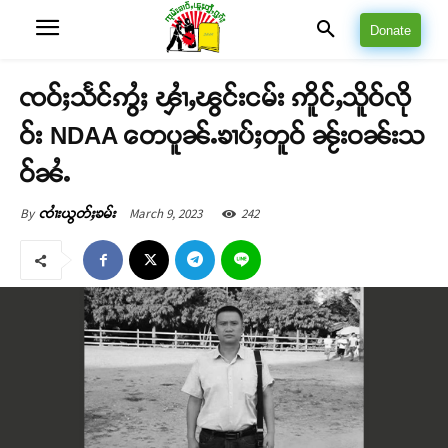
Donate
ၸဝ်ႈသႅင်ဢွႆႈ ၾၢႆႇၽွင်းငမ်း ဢိူင်ႇသိူဝ်လို
ဝ်း NDAA တေပူၼ်ႉၶၢပ်ႈတူဝ် ၼႂ်းဝၼ်းသ
ဝ်ၼႆႉ
March 9, 2023
242
By
ၸၢႆးယွတ်ႈၶမ်း