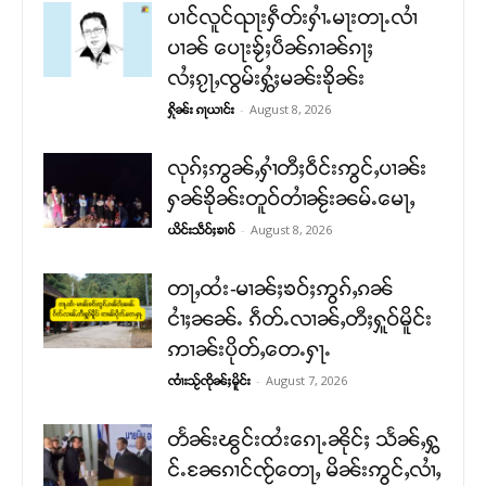
ပၢင်လူင်ၺႃးႁဵတ်းႁၢႆႉမႃးတႃႉလၢႆ
ပၢၼ် ​​ပေႃးၶႂ်ႈပဵၼ်ၵၢၼ်ၵႃႈ
လႆႈၵႂႃႇၸွမ်းႁွႆႈမၼ်းၶိုၼ်း
-
August 8, 2026
ႁိုၼ်း ၵႃယၢင်း
လုၵ်ႈဢွၼ်ႇႁၢႆတီႈဝဵင်းဢွင်ႇပၢၼ်း
ႁၼ်ၶိုၼ်းတူဝ်တၢႆၼႂ်းၼမ်ႉမေႃႇ
-
August 8, 2026
ယိင်းသဵဝ်ႈၶၢဝ်
တႃႇထႆး-မၢၼ်ႈၶဝ်ႈဢွၵ်ႇၵၼ်
ငၢႆႈၼၼ်ႉ ၵဵတ်ႉလၢၼ်ႇတီႈႁူဝ်မိူင်း
ဢၢၼ်းပိုတ်ႇတေႉႁႃႉ
-
August 7, 2026
ၸၢႆးသႂ်ၸိုၼ်ႈမိူင်း
တႅၼ်းၽွင်းထႆးၵေႃႉၼိုင်ႈ သႅၼ်ႇႁွ
င်ႉၼႄၵၢင်ၸႂ်တေႃႇ မိၼ်းဢွင်ႇလၢႆႇ