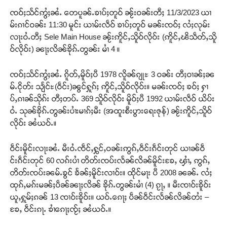
ၸဝ်ႈသႅင်ဢွႆႈၼႆႉ တေပူၼ်ႉၶၢပ်ႈတူဝ် ၼႂ်းဝၼ်းတီႈ 11/3/2023 ယၢ
မ်းၵၢင်ဝၼ်း 11:30 မူင်း ယၢမ်းလဵဝ် ၶၢပ်ႈတူဝ် မၼ်းၸဝ်ႈ လႆႈလုမ်း
လႃးဝႆႉတီႈ Sele Main House ၼႂ်းဢိူင်ႇသိူဝ်လိုဝ်း (ဢိူင်ႇၽိသဵတ်ႇသိူ
ဝ်လိုဝ်း) ၼႃႈလိၼ်ၶိုၵ်ႉတွၼ်း မၢႆ 4 ။
ၸဝ်ႈသႅင်ဢွႆႈၼႆႉ ၵိူတ်ႇမိူဝ်ႈပီ 1978 လိူၼ်ၵျုႊ 3 ဝၼ်း တီႈဝၢၼ်ႈၼ
မ်ႉငိုတ်း သျႅင်ႊ(ဝဵင်း)ၼွင်ႁူၵ်ႈ ဢိူင်ႇသိူဝ်လိုဝ်း။ မၼ်းၸဝ်ႈ ၶဝ်ႈ ႁၢ
ပ်ႇၵၢၼ်သိုၵ်း တီႈတပ်ႉ 369 သိူဝ်လိုဝ်း မိူဝ်ႈပီ 1992 ယၢမ်းလဵဝ် ယိပ်း
ဝႆႉ သုၼ်ၶိုၵ်ႉတွၼ်းပၢႆးမၢၵ်ႈမီး (အထူးစီးပွားရေးဇုန်) ၼႂ်းဢိူင်ႇသိူဝ်
လိုဝ်း ၼႆယဝ်ႉ။
ဝဵင်းမိူင်းလႃးၼႆႉ မီးဝႆႉၸဵင်ႇႁွင်ႇဝၼ်းဢွၵ်ႇဝဵင်းၵဵင်းတုင် ယၢၼ်ဝဵ
င်းၵဵင်းတုင် 60 လၵ်းပၢႆ တိတ်းၸပ်းလႅၼ်လိၼ်မိူင်းၶႄႇ ၾၢႆႇ ဢွၵ်ႇ
တိတ်းၸပ်းၼမ်ႉၶွင် ၶႅၼ်ႈမိူင်းလၢဝ်း။ ထိုင်မႃး ပီ 2008 ၼၼ်ႉ လႆႈ
ထုၵ်ႇမၵ်းမၼ်ႈပဵၼ်ၼႃႈလိၼ် ၶိုၵ်ႉတွၼ်းမၢႆ (4) ၵႂႃႇ ။ မီးၸၢဝ်းၶိူဝ်း
ယူႇႁူမ်ႈၵၼ် 13 ၸၢဝ်းၶိူဝ်း။ ယဝ်ႉၵေႃႈ ပဵၼ်ဝဵင်းလႅၼ်လိၼ်တႆး –
ၶႄႇ ဝဵင်းၵႃႉ ၶၢႆၵေႃႈၸႂ်ႈ ၼႆယဝ်ႉ။