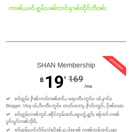
ဢၢၼ်ႇယဝ်ႉႁူမ်ႈပၼ်တၢင်းႁၼ်ထိုင်တီႈၼႆႈ
Support SHAN
တႃႇႁႂ်ႈသဵင်ၵၢင်ၸႂ်ၵူၼ်းမိူင်း ၵူႈတီႈၵူႈလႅၼ်ပေႃးတေၸွ
တ်ႇ တူဝ်ႈလုမ်ႈၾႃႉၼၼ်ႉ ၶဝ်ႈႁူမ်ႈၵမ်ႉထႅမ် ၸုမ်းၶၢ
ဝ်ႇၽူႈတွႆႇႁွၵ်ႈ လႆႈယူႇၶႃႈဢေႃႈ။
Donate Now
promotion
SHAN Membership
19
169
฿
฿
/mo
ၶဝ်ႈႁူမ်ႈ ႁဵၼ်းဢဝ်ၵၢၼ်ၶၢဝ်ႇ၊ ရေႊတီႊဢူဝ်ႊ၊ ထႆႇႁၢင်ႈ၊
Blogger, Vlog ထႆႇဝီႊတီႊဢူဝ်ႊ တတ်းတေႃႇ ႁဵတ်းဢွၵ်ႇ ပိုၼ်ၽႄႈ
ၶဝ်ႈႁူမ်ႈၵၢၼ်တူင်ႉၼိုင်ၸုမ်းၶၢဝ်ႇၽူႈတွႆႇႁွၵ်ႈ ၼႂ်းၶၵ်ႉၵၢၼ်
ပူၵ်းပွင်ၵၢၼ်သိုဝ်ႇ
ၶဝ်ႈႁူမ်ႈပၢင်လႅၵ်ႈလၢႆႈပိုၼ်ႉႁူႉပၢႆးႁၼ် ဢၼ်ၸုမ်းၶၢဝ်ႇၽူႈ