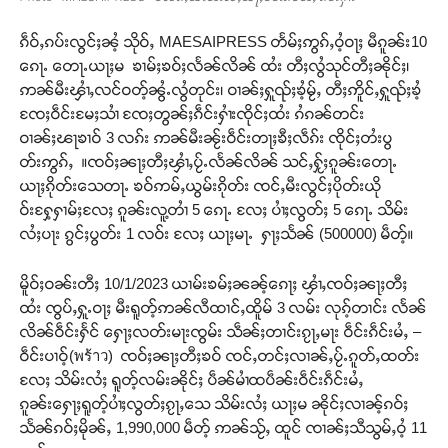
ၵဵဝ်ႇၵပ်းလွင်ႈၼႆ့ သိုဝ်ႇ MAESAIPRESS တႅမ်ႈဢွၵ်ႇဝႆ့ဝႃႈ မီၵူၼ်း10
ၵေႃႉ တေႃႉယႃႈမ ၶၢမ်ႈၶဝ်ႈလႅၼ်လိၼ် ထႆး တီႈလွႆသုင်တီႈၼိုင်ႈ၊
ဢၼ်မီးၾၢႆႇလင်ဝတ့်ၼွႆႉလွႆတုင်း၊ ဝၢၼ်ႈႁူၺ်ႈၶႆ့မႂ်ႇ တီႈဢိူင်ႇႁူၺ်ႈၶႆ့
ၸႄႈဝဵင်းမႄႈသၢႆ ၸႄႈတွၼ်ႈၵဵင်းႁၢႆးၸိုင်ႈထႆး ၵႆၵၼ်တင်း
ဝၢၼ်ႈၽႃၶၢဝ် 3 လၵ်း ဢၼ်မီးၼႂ်းဝဵင်းတႃႈၶီႈလဵၵ်း ၸိုင်ႈတႆးပွ
တ်းဢွၵ်ႇ ။ၸဝ်ႈၼႃႈတီႈၾၢႆႇပႂ်ႉလႅၼ်လိၼ် သင်ႇႁႂ်ႈၵူၼ်းတေႃႉ
ယႃႈၵိုတ်းသေတႃႉ ၶဝ်ဢမ်ႇယွမ်းၵိုတ်း ၸင်ႇမီးလွင်ႈပိုတ်းယို
ဝ်းႁႄ့ႁၢမ်ႈလႄႈ ၵူၼ်းလူ့တၢႆ 5 ၵေႃႉ လႄႈ ပၢႆႈလွတ်ႈ 5 ၵေႃႉ သိမ်း
လႆႈပႃး ၵွင်ႈပွတ်း 1 လဝ်း လႄႈ ယႃႈမႃႉ ႁႃႈသႅၼ် (500000) မဵတ့်။
မိူဝ်ႈဝၼ်းတီႈ 10/1/2023 ယၢမ်းၶမ်ႈၼၼ့်ၵေႃႈ ၾၢႆႇၸဝ်ႈၼႃႈတီႈ
ထႆး ၸွပ်ႇႁူႉဝႃႈ မီးရူတ့်ဢၼ်လီထၢင်ႇထိူမ် 3 လမ်း လုၵ့်တၢင်း လႅၼ်
လိၼ်ဝဵင်းႁႅင် ႁေႃႈလတ်းမႃးၸွမ်း သဵၼ်ႈတၢင်းၵႂႃႇမႃး ဝဵင်းၵဵင်းမႆႇ –
ဝဵင်းပၢဝ့်(พร้าว) ၸဝ်ႈၼႃႈတီႈၶဝ် ၸင်ႇတင်ႈလၢၼ်ႇပႂ်ႉၵူတ်ႇထတ်း
လႄႈ သိမ်းလႆႈ ရူတ့်လမ်းၼိုင်ႈ ပဵၼ်မၢႆထပဵၼ်းဝဵင်းၵဵင်းမႆႇ
ၵူၼ်းႁေႃႈရူတ့်ပၢႆႈလွတ်ႈၵႂႃႇသေ သိမ်းလႆႈ ယႃႈမ ၼိုင်ႈလၢၼ့်ၵဝ်ႈ
သႅၼ်ၵဝ်ႈမိုၼ်ႇ 1,990,000 မဵတ့် ဢၼ်သႂ်ႇ ထူင် ၸၢၼ်ႈသီသွမ်ႇဝႆ့ 11