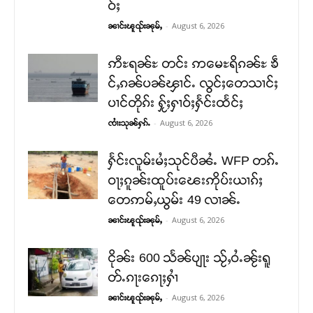
ဝ်ႈ
-
August 6, 2026
ၼၢင်းၽူၺ်းၼုမ်ႇ
ဢီႊရၼ်ႊ တင်း ဢမေႊရိၵၼ်ႊ ၶဵ
င်ႇၵၼ်ပၼ်ၾၢင်ႉ လွင်ႈတေသၢင်ႈ
ပၢင်တိုၵ်း ႁႂ်ႈႁၢဝ်ႈႁႅင်းထႅင်ႈ
-
August 6, 2026
ၸၢႆးသုၼ်ႁၵ်ႉ
ႁႅင်းလူမ်းမႆႈသုင်ပီၼႆႉ WFP တၵ်ႉ
ဝႃႈၵူၼ်းထူပ်းၽေးဢိုပ်းယၢၵ်ႈ
တေဢမ်ႇယွမ်း 49 လၢၼ်ႉ
-
August 6, 2026
ၼၢင်းၽူၺ်းၼုမ်ႇ
ငိုၼ်း 600 သႅၼ်ပျႃး သႂ်ႇဝႆႉၼႂ်းရူ
တ်ႉၵႃးၵေႃႈႁၢႆ
-
August 6, 2026
ၼၢင်းၽူၺ်းၼုမ်ႇ