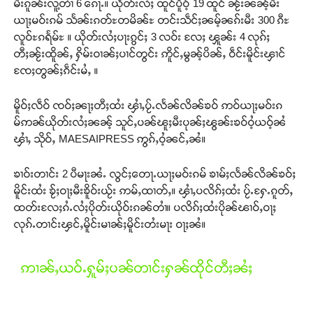
မီးၵူၼ်းလူ့တၢႆ 6 ၵေႃႉ။ ယိုတ်းလႆႈ ထူင်ပိူဝ့် 19 ထူင် ၼႂ်းၼၼ့်မီး
ယႃႈမဝ်းၵမ် သႅၼ်းၵတ်ႊတမိၼ်ႊ တင်းသဵင်ႈၼမ့်ၼၵ်းမီး 300 ၵီႊ
လူဝ်ႊၵရႅမ်ႊ ။ ယိုတ်းလႆႈပႃးၵွင်ႈ 3 လဝ်း လႄႈ ၾူၼ်း 4 လုၵ်ႈ
တီႈၼႂ်းထိူၼ်ႇ ႁိမ်းဝၢၼ်ႈပၢင်တွင်း ဢိူင်ႇမွၼ့်ပိၼ်ႇ ဝဵင်းမိူင်းၾၢင်
ၸႄႈတွၼ်ႈၵဵင်းမႆႇ ။
မိူဝ်ႈလဵဝ် ၸဝ်ႈၼႃႈတီႈထႆး ၾၢႆႇပႂ်ႉလႅၼ်လိၼ်ၶဝ် ဢဝ်ယႃႈမဝ်းၵ
မ်ဢၼ်ယိုတ်းလႆႈၼၼ့် သူင်ႇပၼ်ၽူႈမီးပုၼ်ႈၽွၼ်းၶဝ်ဝႆ့ယဝ့်ၼႆ
ၾၢႆႇ သိုဝ်ႇ MAESAIPRESS ဢွၵ်ႇဝႆ့ၼင်ႇၼႆ။
Support SHAN
ၶၢဝ်းတၢင်း 2 ပီမႃးၼႆႉ လွင်ႈတေႃႉယႃႈမဝ်းၵမ် ၶၢမ်ႈလႅၼ်လိၼ်ၶဝ်ႈ
မိူင်းထႆး ၶႂ်ႈဝႃႈမီးၶိူဝ်းယႂ်း ဢမ်ႇထၢတ်ႇ။ ၾၢႆႇပလိၵ်ႈထႆး ပႂ်ႉႁႄႉၵူတ်ႇ
တႃႇႁႂ်ႈသဵင်ၵၢင်ၸႂ်ၵူၼ်းမိူင်း ၵူႈတီႈၵူႈလႅၼ်ပေႃးတေၸွ
ထတ်းလႄႈၵႆႉလႆႈပိုတ်းယိုဝ်းၵၼ်တၢႆ။ ပလိၵ်ႈထႆးပိုၼ်ၽၢဝ်ႇဝႃႈ
တ်ႇ တူဝ်ႈလုမ်ႈၾႃႉၼၼ်ႉ ၶဝ်ႈႁူမ်ႈၵမ်ႉထႅမ် ၸုမ်းၶၢ
လုၵ်ႉတၢင်းၾင်ႇမိူင်းမၢၼ်ႈမိူင်းတႆးမႃး ဝႃႈၼႆ။
ဝ်ႇၽူႈတွႆႇႁွၵ်ႈ လႆႈယူႇၶႃႈဢေႃႈ။
ဢၢၼ်ႇယဝ်ႉႁူမ်ႈပၼ်တၢင်းႁၼ်ထိုင်တီႈၼႆႈ
Donate Now