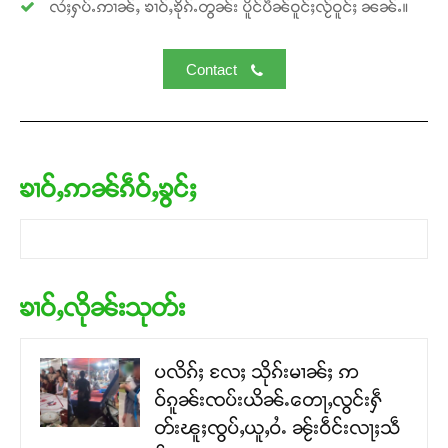
လႆႈႁပ်ႉဢၢၼ်ႇ ၶၢဝ်ႇၶိုၵ်ႉတွၼ်း ပိူင်ပဵၼ်ဝူင်ႈလႂ်ဝူင်ႈ ၼၼ်ႉ။
Contact
ၶၢဝ်ႇဢၼ်ၵဵဝ်ႇၶွင်ႈ
ၶၢဝ်ႇလိုၼ်းသုတ်း
ပလိၵ်ႈ လႄႈ သိုၵ်းမၢၼ်ႈ ဢ
ဝ်ၵူၼ်းၸပ်းယိၼ်ႉတေႃႇလွင်းႁဵ
တ်းၽူႈၸွပ်ႇယူႇဝႆႉ ၼႂ်းဝဵင်းလႃႈသဵ