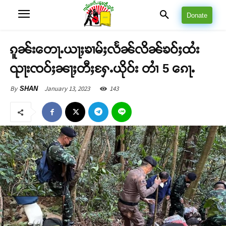
Donate
ၵူၼ်းတေႃႉယႃႈၶၢမ်ႈလႅၼ်လိၼ်ၶဝ်ႈထႆး
ၺႃးၸဝ်ႈၼႃႈတီႈႁႄႉယိုဝ်း တၢႆ 5 ၵေႃႉ
January 13, 2023
143
By
SHAN