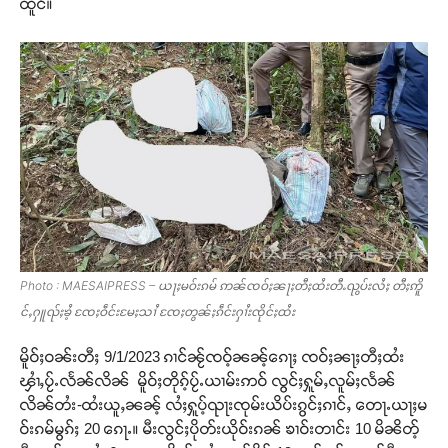
ထူင်။
Photo : MAESAIPRESS – ယႃႈမဝ်းၵမ် ဢၼ်ၸဝ်ႈၼႃႈတီႈထႆးတီႉၺွပ်းလႆႈ တီႈဢိူ
င်ႇႁူၺ်ႈၶႆ့ ၸႄႈဝဵင်းမႄႈသၢႆ ၸႄႈတွၼ်ႈၵဵင်းႁၢႆးၸိုင်ႈထႆး
မိူဝ်ႈဝၼ်းတီႈ 9/1/2023 ၵၢင်ၼႂ်ၸဝ့်ၼၼ့်ၵေႃႈ ၸဝ်ႈၼႃႈတီႈထႆး
ၾၢႆႇပႂ်ႉလႅၼ်လိၼ် မိူဝ်ႈတိုၵ့်ပႂ်ႉယၢမ်းဢဝ် လွင်ႈႁူမ်ႇလူမ်ႈလႅၼ်
လိၼ်တႆး-ထႆးယူႇၼၼ့် လႆႈႁူပ့်ၺႃးၸုမ်းယိပ်းၵွင်ႈၵၢင်ႇ တေႃႉယႃႈမ
ဝ်းၵမ်မွၵ်ႈ 20 ၵေႃႉ။ မီးလွင်ႈပိုတ်းယိုဝ်းၵၼ် ၶၢဝ်းတၢင်း 10 မိၼိတ့်