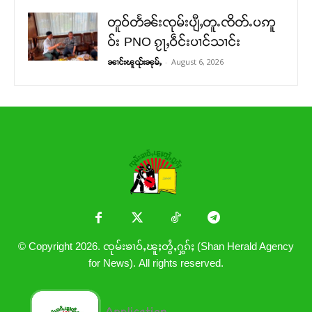
တူဝ်တႅၼ်းၸုမ်းပျီႇတူႉၸိတ်ႉပဢူ
ဝ်း PNO ၵႂႃႇဝဵင်းပၢင်သၢင်း
-
August 6, 2026
ၼၢင်းၽူၺ်းၼုမ်ႇ
© Copyright 2026. ၸုမ်းၶၢဝ်ႇၽူႈတွႆႇႁွၵ်ႈ (Shan Herald Agency
for News). All rights reserved.