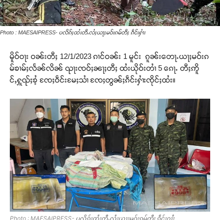
Photo : MAESAIPRESS- ပလိၵ်ႈထႆးတီႉလႆႈယႃႈမဝ်းၵမ်တီႈ ၵဵင်းႁၢႆး
မိူဝ်ဝႃး ဝၼ်းတီႈ 12/1/2023 ၵၢင်ဝၼ်း 1 မူင်း ၵူၼ်းတေႃႉယႃႈမဝ်းၵ
မ်ၶၢမ်ႈလႅၼ်လိၼ် ၺႃးၸဝ်ႈၼႃႈတီႈ ထႆးယိုဝ်းတၢႆ 5 ၵေႃႉ တီႈဢိူ
င်ႇႁူၺ်ႈၶႆ့ ၸႄႈဝဵင်းမႄႈသၢႆ ၸႄႈတွၼ်ႈၵဵင်းႁၢႆးၸိုင်ႈထႆး။
Photo : MAESAIPRESS- ပလိၵ်ႈထႆးတီႉလႆႈယႃႈမဝ်းၵမ်တီႈ ၵဵင်းႁၢႆး