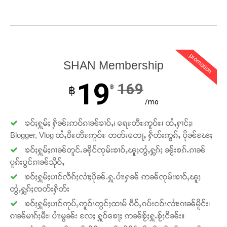
promotion
SHAN Membership
19
169
฿
฿
/mo
ၶဝ်ႈႁူမ်ႈ ႁဵၼ်းဢဝ်ၵၢၼ်ၶၢဝ်ႇ၊ ရေႊတီႊဢူဝ်ႊ၊ ထႆႇႁၢင်ႈ၊
Blogger, Vlog ထႆႇဝီႊတီႊဢူဝ်ႊ တတ်းတေႃႇ ႁဵတ်းဢွၵ်ႇ ပိုၼ်ၽႄႈ
ၶဝ်ႈႁူမ်ႈၵၢၼ်တူင်ႉၼိုင်ၸုမ်းၶၢဝ်ႇၽူႈတွႆႇႁွၵ်ႈ ၼႂ်းၶၵ်ႉၵၢၼ်
ပူၵ်းပွင်ၵၢၼ်သိုဝ်ႇ
ၶဝ်ႈႁူမ်ႈပၢင်လႅၵ်ႈလၢႆႈပိုၼ်ႉႁူႉပၢႆးႁၼ် ဢၼ်ၸုမ်းၶၢဝ်ႇၽူႈ
တွႆႇႁွၵ်ႈၸတ်းႁဵတ်း
ၶဝ်ႈႁူမ်ႈပၢင်ဢုပ်ႇဢူဝ်းတွင်ႈထၢမ် ၵဵဝ်ႇၵပ်းငဝ်းလၢႆးၵၢၼ်မိူင်း၊
ၵၢၼ်မၢၵ်ႈမီး၊ ပၢႆးမွၼ်း လႄႈ ႁူဝ်ၶေႃႈ ဢၼ်ၶႂ်ႈႁူႉၶႂ်ႈငိၼ်း။