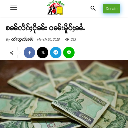
Donate
ၶၼ်လႅၵ်ႈငိုၼ်း ဝၼ်းမိူဝ်ႈၼႆႉ
March 30, 2018
233
By
ၸၢႆးယွတ်ႈၶမ်း