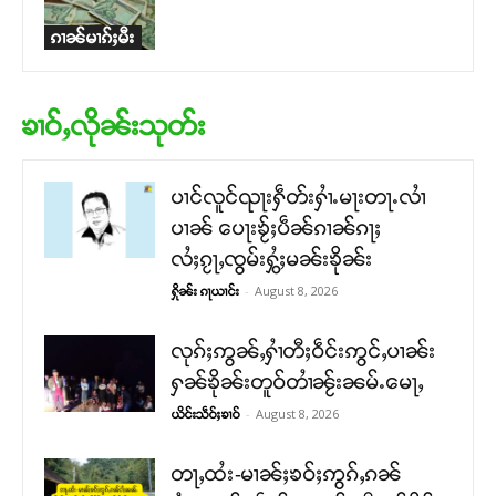
ၵၢၼ်မၢၵ်ႈမီး
ၶၢဝ်ႇလိုၼ်းသုတ်း
ပၢင်လူင်ၺႃးႁဵတ်းႁၢႆႉမႃးတႃႉလၢႆ
ပၢၼ် ​​ပေႃးၶႂ်ႈပဵၼ်ၵၢၼ်ၵႃႈ
လႆႈၵႂႃႇၸွမ်းႁွႆႈမၼ်းၶိုၼ်း
-
August 8, 2026
ႁိုၼ်း ၵႃယၢင်း
လုၵ်ႈဢွၼ်ႇႁၢႆတီႈဝဵင်းဢွင်ႇပၢၼ်း
ႁၼ်ၶိုၼ်းတူဝ်တၢႆၼႂ်းၼမ်ႉမေႃႇ
-
August 8, 2026
ယိင်းသဵဝ်ႈၶၢဝ်
တႃႇထႆး-မၢၼ်ႈၶဝ်ႈဢွၵ်ႇၵၼ်