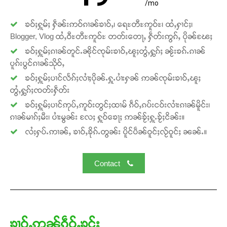
/mo
ၶဝ်ႈႁူမ်ႈ ႁဵၼ်းဢဝ်ၵၢၼ်ၶၢဝ်ႇ၊ ရေႊတီႊဢူဝ်ႊ၊ ထႆႇႁၢင်ႈ၊
Blogger, Vlog ထႆႇဝီႊတီႊဢူဝ်ႊ တတ်းတေႃႇ ႁဵတ်းဢွၵ်ႇ ပိုၼ်ၽႄႈ
ၶဝ်ႈႁူမ်ႈၵၢၼ်တူင်ႉၼိုင်ၸုမ်းၶၢဝ်ႇၽူႈတွႆႇႁွၵ်ႈ ၼႂ်းၶၵ်ႉၵၢၼ်
ပူၵ်းပွင်ၵၢၼ်သိုဝ်ႇ
ၶဝ်ႈႁူမ်ႈပၢင်လႅၵ်ႈလၢႆႈပိုၼ်ႉႁူႉပၢႆးႁၼ် ဢၼ်ၸုမ်းၶၢဝ်ႇၽူႈ
တွႆႇႁွၵ်ႈၸတ်းႁဵတ်း
ၶဝ်ႈႁူမ်ႈပၢင်ဢုပ်ႇဢူဝ်းတွင်ႈထၢမ် ၵဵဝ်ႇၵပ်းငဝ်းလၢႆးၵၢၼ်မိူင်း၊
ၵၢၼ်မၢၵ်ႈမီး၊ ပၢႆးမွၼ်း လႄႈ ႁူဝ်ၶေႃႈ ဢၼ်ၶႂ်ႈႁူႉၶႂ်ႈငိၼ်း။
လႆႈႁပ်ႉဢၢၼ်ႇ ၶၢဝ်ႇၶိုၵ်ႉတွၼ်း ပိူင်ပဵၼ်ဝူင်ႈလႂ်ဝူင်ႈ ၼၼ်ႉ။
Contact
Support SHAN
တႃႇႁႂ်ႈသဵင်ၵၢင်ၸႂ်ၵူၼ်းမိူင်း ၵူႈတီႈၵူႈလႅၼ်ပေႃးတေၸွ
တ်ႇ တူဝ်ႈလုမ်ႈၾႃႉၼၼ်ႉ ၶဝ်ႈႁူမ်ႈၵမ်ႉထႅမ် ၸုမ်းၶၢ
ၶၢဝ်ႇဢၼ်ၵဵဝ်ႇၶွင်ႈ
ဝ်ႇၽူႈတွႆႇႁွၵ်ႈ လႆႈယူႇၶႃႈဢေႃႈ။