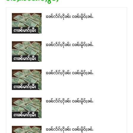
Donate Now
ၶၼ်လႅၵ်ႈငိုၼ်း ဝၼ်းမိူဝ်ႈၼႆႉ
ၵၢၼ်မၢၵ်ႈမီး
ၶၼ်လႅၵ်ႈငိုၼ်း ဝၼ်းမိူဝ်ႈၼႆႉ
ၵၢၼ်မၢၵ်ႈမီး
ၶၼ်လႅၵ်ႈငိုၼ်း ဝၼ်းမိူဝ်ႈၼႆႉ
ၵၢၼ်မၢၵ်ႈမီး
ၶၼ်လႅၵ်ႈငိုၼ်း ဝၼ်းမိူဝ်ႈၼႆႉ
ၵၢၼ်မၢၵ်ႈမီး
ၶၼ်လႅၵ်ႈငိုၼ်း ဝၼ်းမိူဝ်ႈၼႆႉ