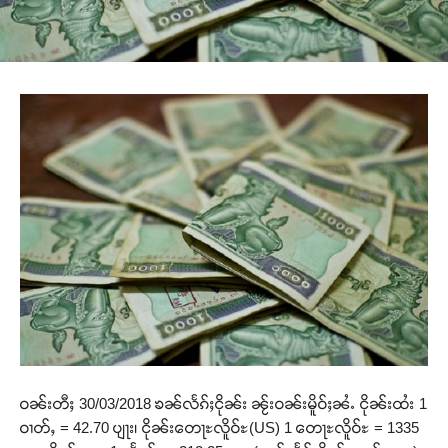
ဝၼ်းတီႈ 30/03/2018 ၶၼ်လႅၵ်ႈငိုၼ်း ၼႂ်းဝၼ်းမိူဝ်ႈၼႆႉ ငိုၼ်းထႆး 1
ဝၢတ်ႇ = 42.70 ပျႃး၊ ငိုၼ်းတေႃႊလိူဝ်ႊ(US) 1 တေႃႊလိူဝ်ႊ = 1335