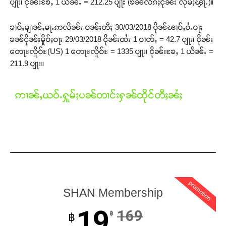
ပျႃး၊ ငိုၼ်းၶႄႇ 1 ယႅၼ်ႉ = 212.25 ပျႃး (ၶၼ်လႅၵ်ႈငိုၼ်း လုမ်ႈၾႃႉ)။
ၶၢဝ်ႇမျၢၼ်ႇမႃႉဢလိၼ်း ဝၼ်းတီႈ 30/03/2018 ပိုၼ်ၽၢဝ်ႇဝႆႉဝႃႈ
ၶၼ်ငိုၼ်းမိူဝ်ႈဝႃး 29/03/2018 ငိုၼ်းထႆး 1 ဝၢတ်ႇ = 42.7 ပျႃး၊ ငိုၼ်း
တေႃႊလိူဝ်ႊ(US) 1 တေႃႊလိူဝ်ႊ = 1335 ပျႃး၊ ငိုၼ်းၶႄႇ 1 ယႅၼ်ႉ =
211.9 ပျႃး။
ဢၢၼ်ႇယဝ်ႉႁူမ်ႈပၼ်တၢင်းႁၼ်ထိုင်တီႈၼႆႈ
promotion
SHAN Membership
19
169
฿
฿