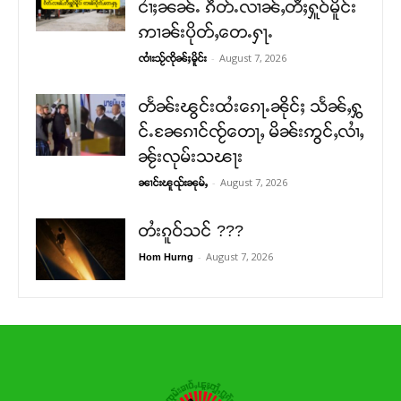
ငၢႆႈၼၼ်ႉ ၵဵတ်ႉလၢၼ်ႇတီႈႁူဝ်မိူင်း
ဢၢၼ်းပိုတ်ႇတေႉႁႃႉ
-
August 7, 2026
ၸၢႆးသႂ်ၸိုၼ်ႈမိူင်း
တႅၼ်းၽွင်းထႆးၵေႃႉၼိုင်ႈ သႅၼ်ႇႁွ
င်ႉၼႄၵၢင်ၸႂ်တေႃႇ မိၼ်းဢွင်ႇလၢႆႇ
ၼႂ်းလုမ်းသၽႃး
-
August 7, 2026
ၼၢင်းၽူၺ်းၼုမ်ႇ
တႆးၵူဝ်သင် ???
-
August 7, 2026
Hom Hurng