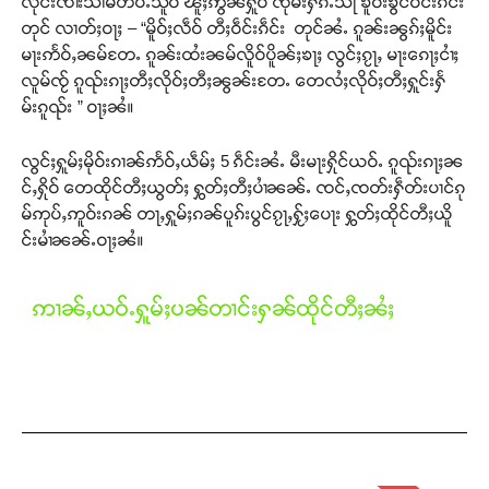
လုင်းၸၢႆးသၢမ်တိပ်ႉသိူဝ် ၽူႈဢွၼ်ႁူဝ် ၸုမ်းႁၵ်ႉသႃ ၶူဝ်းၶွင်ဝဵင်းၵဵင်း
တုင် လၢတ်ႈဝႃႈ – “မိူဝ်ႈလဵဝ် တီႈဝဵင်းၵဵင်း တုင်ၼႆႉ ၵူၼ်းၼွၵ်ႈမိူင်း
မႃးဢႅဝ်ႇၼမ်တႄႉ ၵူၼ်းထႆးၼမ်လိူဝ်ပိူၼ်ႈၶႃႈ လွင်ႈၵႂႃႇ မႃးၵေႃႈငၢႆႈ
လူမ်ၸႂ် ၵူၺ်းၵႃႈတီႈလိုဝ်ႈတီႈၼွၼ်းတႄႉ တေလႆႈလိုဝ်ႈတီႈႁူင်းႁႅ
မ်းၵူၺ်း ” ဝႃႈၼႆ။
လွင်ႈႁူမ်ႈမိုဝ်းၵၢၼ်ဢႅဝ်ႇယဵမ်ႈ 5 ၵဵင်းၼႆႉ မီးမႃးႁိုင်ယဝ်ႉ ၵူၺ်းၵႃႈၼ
င်ႇႁိုဝ် တေထိုင်တီႈယွတ်ႈ ႁွတ်ႈတီႈပၢႆၼၼ်ႉ ၸင်ႇၸတ်းႁဵတ်းပၢင်ၵု
မ်ဢုပ်ႇဢူဝ်းၵၼ် တႃႇႁူမ်ႈၵၼ်ပူၵ်းပွင်ၵႂႃႇႁႂ်ႈပေႃး ႁွတ်ႈထိုင်တီႈယိူ
င်းမၢႆၼၼ်ႉဝႃႈၼႆ။
ဢၢၼ်ႇယဝ်ႉႁူမ်ႈပၼ်တၢင်းႁၼ်ထိုင်တီႈၼႆႈ
Support SHAN
တႃႇႁႂ်ႈသဵင်ၵၢင်ၸႂ်ၵူၼ်းမိူင်း ၵူႈတီႈၵူႈလႅၼ်ပေႃးတေၸွ