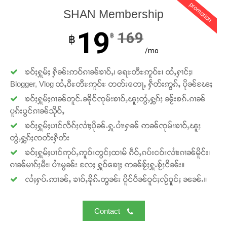
promotion
တ်ႇ တူဝ်ႈလုမ်ႈၾႃႉၼၼ်ႉ ၶဝ်ႈႁူမ်ႈၵမ်ႉထႅမ် ၸုမ်းၶၢ
SHAN Membership
ဝ်ႇၽူႈတွႆႇႁွၵ်ႈ လႆႈယူႇၶႃႈဢေႃႈ။
19
169
฿
฿
/mo
Donate Now
ၶဝ်ႈႁူမ်ႈ ႁဵၼ်းဢဝ်ၵၢၼ်ၶၢဝ်ႇ၊ ရေႊတီႊဢူဝ်ႊ၊ ထႆႇႁၢင်ႈ၊
Blogger, Vlog ထႆႇဝီႊတီႊဢူဝ်ႊ တတ်းတေႃႇ ႁဵတ်းဢွၵ်ႇ ပိုၼ်ၽႄႈ
ၶဝ်ႈႁူမ်ႈၵၢၼ်တူင်ႉၼိုင်ၸုမ်းၶၢဝ်ႇၽူႈတွႆႇႁွၵ်ႈ ၼႂ်းၶၵ်ႉၵၢၼ်
ပူၵ်းပွင်ၵၢၼ်သိုဝ်ႇ
ၶဝ်ႈႁူမ်ႈပၢင်လႅၵ်ႈလၢႆႈပိုၼ်ႉႁူႉပၢႆးႁၼ် ဢၼ်ၸုမ်းၶၢဝ်ႇၽူႈ
တွႆႇႁွၵ်ႈၸတ်းႁဵတ်း
ၶဝ်ႈႁူမ်ႈပၢင်ဢုပ်ႇဢူဝ်းတွင်ႈထၢမ် ၵဵဝ်ႇၵပ်းငဝ်းလၢႆးၵၢၼ်မိူင်း၊
ၵၢၼ်မၢၵ်ႈမီး၊ ပၢႆးမွၼ်း လႄႈ ႁူဝ်ၶေႃႈ ဢၼ်ၶႂ်ႈႁူႉၶႂ်ႈငိၼ်း။
လႆႈႁပ်ႉဢၢၼ်ႇ ၶၢဝ်ႇၶိုၵ်ႉတွၼ်း ပိူင်ပဵၼ်ဝူင်ႈလႂ်ဝူင်ႈ ၼၼ်ႉ။
Contact