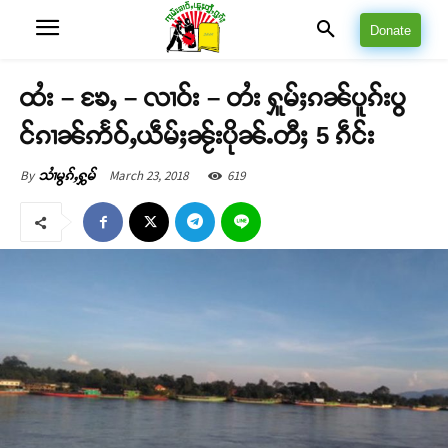
Donate
ထႆး – ၶႄႇ – လၢဝ်း – တႆး ႁူမ်ႈၵၼ်ပူၵ်းပွ
င်ၵၢၼ်ဢႅဝ်ႇယဵမ်ႈၼႂ်းပိုၼ်ႉတီႈ 5 ၵဵင်း
March 23, 2018
619
By
သၢႆမွၵ်ႇႁွမ်