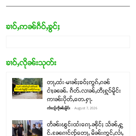
ၶၢဝ်ႇဢၼ်ၵဵဝ်ႇၶွင်ႈ
ၶၢဝ်ႇလိုၼ်းသုတ်း
တႃႇထႆး-မၢၼ်ႈၶဝ်ႈဢွၵ်ႇၵၼ်
ငၢႆႈၼၼ်ႉ ၵဵတ်ႉလၢၼ်ႇတီႈႁူဝ်မိူင်း
ဢၢၼ်းပိုတ်ႇတေႉႁႃႉ
-
August 7, 2026
ၸၢႆးသႂ်ၸိုၼ်ႈမိူင်း
တႅၼ်းၽွင်းထႆးၵေႃႉၼိုင်ႈ သႅၼ်ႇႁွ
င်ႉၼႄၵၢင်ၸႂ်တေႃႇ မိၼ်းဢွင်ႇလၢႆႇ