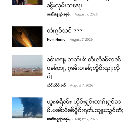
ၼႂ်းလုမ်းသၽႃး
-
August 7, 2026
ၼၢင်းၽူၺ်းၼုမ်ႇ
တႆးၵူဝ်သင် ???
-
August 7, 2026
Hom Hurng
ၼၢႆးၼႃႈ တတ်းၶၢႆ တီႈလိၼ်ဢၼ်
ပၼ်တႃႇ ၵူၼ်းဝၢၼ်ႈၸိူဝ်းၺႃးလို
ပ်ႈ
-
August 7, 2026
ယိင်းသဵဝ်ႈၶၢဝ်
ယူႊၶရဵၼ်ႊ ယိုဝ်းႁူင်းၸၢၵ်ႈႁုင်ၼ
မ်ႉမၼ်းမဵၼ်မိူင်းရတ်ႉသျႃႊသွင်တီႈ
-
August 7, 2026
ၼၢင်းၽူၺ်းၼုမ်ႇ