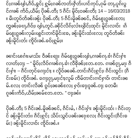
င်ႈၵၢၼ်ၾၢႆႇၵဵဝ်ႇၶွင်ႈ ႁူမ်ႈၵၼ်ၸတ်းႁဵတ်းပၢင်ဢုပ်ႇၵုမ် တႃႇပူၵ်းပွ
င်ၵၢၼ် ဢႅဝ်ႇယဵမ်ႈ ပိုၼ်ႉတီႈ 5 ၵဵင်း မိူဝ်ႈဝၼ်းတီႈ 14 – 16/03/2018
။ မီးတူဝ်တႅၼ်းၼႂ်း ပိုၼ်ႉတီႈ 5 ၵဵင်းမိူၼ်ၼင်ႇ ၵႅမ်ၽူႈၵွၼ်းၸႄႈ
တွၼ်ႈၿေႃႇၵႅဝ်ႈ၊ ၾၢႆႇတူင်ႉၼိုင်လိၵ်ႈလၢႆးၾိင်ႈထုင်း မိူင်းလၢဝ်း ၊ၵႅ
မ်ၽူႈၵွၼ်းလုမ်းၽွင်းတၢင်မိူင်းၶႄႇ ၼႂ်းမိူင်းထႆးလႄႈ တူဝ်တႅၼ်း
ၼႂ်းမိူင်းတႆး ၸိူဝ်းၼႆႉၶဝ်ႈႁူမ်ႈ။
ၼၢင်းၽၵၢႆႊမၢသ်ႊ ဝဵၼ်ႊရႃႊ ၵႅမ်ၽူႈၵွၼ်းၾၢႆႇၵၢၼ်ၵႃႉၶၢႆ ၵဵင်းႁၢႆး
လၢတ်ႈဝႃႈ – “ မိူဝ်ႈလဵဝ်ၵၢၼ်ၵႃႉၶၢႆ လီၶိုၼ်ႈတႄႉတႄႉ ၵၢၼ်ၵႂႃႇမႃး ၵဵ
င်းႁၢႆး – ၵဵင်းတုင်ၵေႃႈငၢႆႈ ။ လိူဝ်ၼၼ်ႉတၢင်းၵဵင်ႈႁုင်ႈ၊ ၵဵင်းထွင်း (ၵဵ
င်းၶမ်း) ၸိူဝ်းၼႆႉ ၵေႃႈၵႂႃႇမႃးငၢႆႈလူမ် ၸဵမ်တၢင်းၵၢင်ႁၢဝ်၊ တၢင်းၼ
မ်ႉလႄႈ တၢင်းလိၼ် ၵွပ်ႈၼၼ်လႄႈ ႁဝ်းၶႃႈဝူၼ်ႉဝႃႈ တေမီး
ၵူၼ်းဢႅဝ်ႇယဵမ်ႈၼမ်တႄႉတႄႉ ” ဝႃႈၼႆ။
ပိုၼ်ႉတီႈ 5 ၵဵင်းၼႆႉမိူၼ်ၼင်ႇ ၵဵင်းမႆႇ ၊ ၵဵင်းႁၢႆး ၼႂ်းမိူင်းထႆး ၊ ၵဵင်းတု
င် ၼႂ်းမိူင်းတႆး၊ ၵဵင်ႈႁုင်ႈ သိပ်းသွင်ပၼ်းၼႃးလႄႈ ၵဵင်းထွင်း(ၵဵင်းၶ
မ်း) ၼႂ်းမိူင်းလၢဝ်း ၸိူဝ်းၼႆႉ။