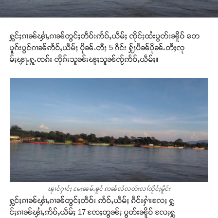
ႁွင်ႈၵၢၼ်ၾၢႆႇၵၢၼ်တွင်ႈတဵဝ်းဢႅဝ်ႇယဵမ်ႈ ၸိုင်ႈထႆးပွတ်းၼိူဝ် တေ
ပူၵ်းပွင်ၵၢၼ်ဢႅဝ်ႇယဵမ်ႈ ပိုၼ်ႉတီႈ 5 ၵဵင်း ႁႂ်ႈပဵၼ်ပိုၼ်ႉတီႈလု
မ်ႈၾႃႉႁူႉၸၵ်း တိုၵ်းသူၼ်းၽူႈသူၼ်ၸႂ်ဢႅဝ်ႇယဵမ်ႈ။
ၾၢင်ႁၢင်ႈ မႄႈၼမ်ႉၶူင် ဢၼ်လႆလတ်းလၢႆၸိုင်ႈမိူင်း
ႁွင်ႈၵၢၼ်ၾၢႆႇၵၢၼ်တွင်ႈတဵဝ်း ဢႅဝ်ႇယဵမ်ႈ ၵဵင်းႁၢႆးလႄႈ ႁွ
င်ႈၵၢၼ်ၾၢႆႇဢႅဝ်ႇယဵမ်ႈ 17 ၸႄႈတွၼ်ႈ ပွတ်းၼိူဝ် လႄႈႁွ