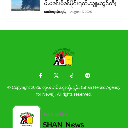
မ်ႉမၼ်းမဵၼ်မိူင်းရတ်ႉသျႃႊသွင်တီႈ
-
August 7, 2026
ၼၢင်းၽူၺ်းၼုမ်ႇ
© Copyright 2026. ၸုမ်းၶၢဝ်ႇၽူႈတွႆႇႁွၵ်ႈ (Shan Herald Agency
for News). All rights reserved.