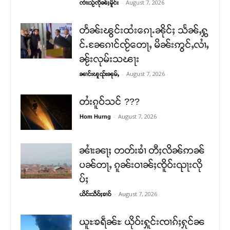
-
August 7, 2026
ၸၢႆးသႂ်ၸိုၼ်ႈမိူင်း
တႅၼ်းၽွင်းထႆးၵေႃႉၼိုင်ႈ သႅၼ်ႇႁွ
င်ႉၼႄၵၢင်ၸႂ်တေႃႇ မိၼ်းဢွင်ႇလၢႆႇ
ၼႂ်းလုမ်းသၽႃး
-
August 7, 2026
ၼၢင်းၽူၺ်းၼုမ်ႇ
တႆးၵူဝ်သင် ???
-
August 7, 2026
Hom Hurng
ၼၢႆးၼႃႈ တတ်းၶၢႆ တီႈလိၼ်ဢၼ်
ပၼ်တႃႇ ၵူၼ်းဝၢၼ်ႈၸိူဝ်းၺႃးလို
ပ်ႈ
-
August 7, 2026
ယိင်းသဵဝ်ႈၶၢဝ်
ယူႊၶရဵၼ်ႊ ယိုဝ်းႁူင်းၸၢၵ်ႈႁုင်ၼ