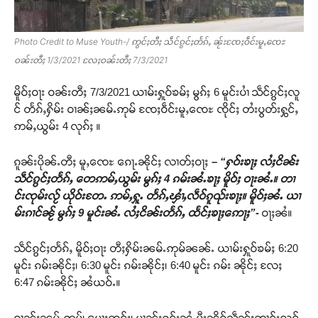
Photo Credit to Muse Youth-/ ဢွင်ႈတီႈ သဵင်ၵွင်ႈတႅၵ်ႇ ၼႂ်းၸႄႈဝဵင်းမူႇၸေႊ
ဝၼ်းတီႈ 1/3/2021 လႄႈဝၼ်းတီႈ 7/3/2021
မိူဝ်ႈဝႃး ဝၼ်းတီႈ 7/3/2021 ယၢမ်းႁူဝ်ၶမ်ႈ မွၵ်ႈ 6 မူင်းပၢႆ သဵင်ၵွင်ႈလူ
င် တႅၵ်ႇႁိမ်း ဝၢၼ်ႈၼမ်ႉဢုမ် ၸႄႈဝဵင်းမူႇၸေႊ ၸိုင်ႈ တႆးပွတ်းႁွင်ႇ
ဢမ်ႇယွမ်း 4 လုၵ်ႈ ။
ၵူၼ်းပိုၼ်ႉတီႈ မူႇၸေႊ ၵေႃႉၼိုင်ႈ လၢတ်ႈဝႃႈ
– “ႁဝ်းၶႃႈ လႆႈငိၼ်း
သဵင်ၵွင်ႈတႅၵ်ႇ တေဢမ်ႇယွမ်း မွၵ်ႈ 4 ၵမ်းၼႆႉၶႃႈ မိူဝ်ႈ ဝႃးၼႆႉ။ တၢ
င်းၸုမ်းလႂ် ယိုဝ်းတႄႉ ဢမ်ႇႁူႉ တႅၵ်ႇၾၢႆႇလဵဝ်ၵူၺ်းၶႃႈ။ မိူဝ်ႈၼႆႉ ယၢ
မ်းၵၢင်ၼႂ် မွၵ်ႈ 9 မူင်းၼႆႉ လႆႈငိၼ်းတႅၵ်ႇ ထႅင်ႈၶႃႈဢေႃႈ”-
ဝႃႈၼႆ။
သဵင်ၵွင်ႈတႅၵ်ႇ မိူဝ်ႈဝႃး တီႈႁိမ်းၼမ်ႉဢုမ်ၼၼ်ႉ ယၢမ်းႁူဝ်ၶမ်ႈ 6:20
မူင်း ၵမ်းၼိုင်ႈ၊ 6:30 မူင်း ၵမ်းၼိုင်ႈ၊ 6:40 မူင်း ၵမ်း ၼိုင်ႈ လႄႈ
6:47 ၵမ်းၼိုင်ႈ ၼႆယဝ်ႉ။
ဝၢၼ်ႈၼမ်ႉဢုမ်၊ မေႃႈတွင်း၊ မၢၼ်ႈႁွင်းၼႆႉမီးၼိူဝ်သဵၼ်ႈတၢင်းလူင်