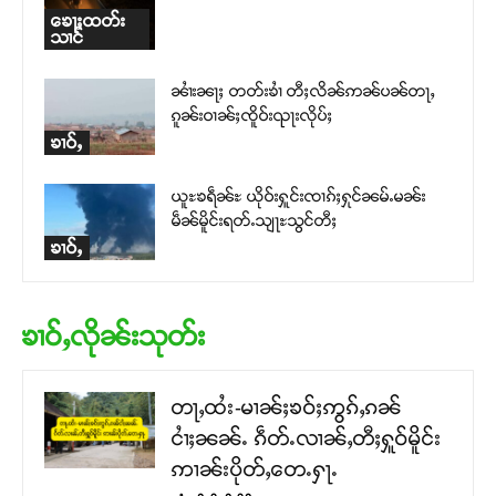
ၶေႃႈထတ်း
သၢင်
ၼၢႆးၼႃႈ တတ်းၶၢႆ တီႈလိၼ်ဢၼ်ပၼ်တႃႇ
ၵူၼ်းဝၢၼ်ႈၸိူဝ်းၺႃးလိုပ်ႈ
ၶၢဝ်ႇ
ယူႊၶရဵၼ်ႊ ယိုဝ်းႁူင်းၸၢၵ်ႈႁုင်ၼမ်ႉမၼ်း
မဵၼ်မိူင်းရတ်ႉသျႃႊသွင်တီႈ
ၶၢဝ်ႇ
ၶၢဝ်ႇလိုၼ်းသုတ်း
တႃႇထႆး-မၢၼ်ႈၶဝ်ႈဢွၵ်ႇၵၼ်
ငၢႆႈၼၼ်ႉ ၵဵတ်ႉလၢၼ်ႇတီႈႁူဝ်မိူင်း
ဢၢၼ်းပိုတ်ႇတေႉႁႃႉ