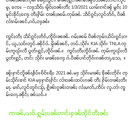
မူႇ ၸေႊ – လႃႈသဵဝ်ႈ ၊မိူဝ်ႈဝၼ်းတီႈ 1/3/2021 ယၢမ်းၵၢင်ၼႂ် မွၵ်ႈ 10
မူင်းၶိုင်ႈၵေႃႈ တီႈႁိမ်း ဝၢၼ်ႈၼမ်ႉဢုမ်ၼႆႉ သဵင်ၵွင်ႈလူင်တႅၵ်ႇ ပဵၼ်
လၢႆၵမ်းၼင်ႇၵဝ်ႇဝႃႈၼႆ။
ဢွင်ႈတီႈ သဵင်ၵွင်ႈတႅၵ်ႇၸိူဝ်းၼၼ်ႉ ၵမ်ႈၼမ် ပဵၼ်ၸုမ်းယိပ်းၵွင်ႈၵၢ
င်ႇ ယူႇသဝ်းတူင်ႉၼိုင်ဝႆႉ မိူၼ်ၼင်ႇ တပ်ႉသိုၵ်း KIA သိုၵ်း TNLA ၸု
မ်းဢူၺ်းလီ ပွတ်းႁွင်ႇၸိူဝ်းၼႆႉ။ ဢွင်ႈတီႈၸိူဝ်းၼႆႉ ၸုမ်းဢူၺ်းလီ
ပွတ်းႁွင်ႇ တင်း သိုၵ်း မၢၼ်ႈၵေႃႈ ၵႆႉပဵၼ်ပၢင်တိုၵ်းၵၼ်တႃႇသေႇ ။
ၼႂ်းႁၢင်လိူၼ်ၾႅပ်ႊၿိဝ်ႊရီႊ 2021 ၼႆႉမႃး သိုၵ်းမၢၼ်ႈ ၶိုၼ်းတိုၵ်း ၸု
မ်းသိုၵ်းၶၢင် KIA မႃးႁၢဝ်ႈႁႅင်း လၢႆဝၼ်းထပ်းၵၼ် တီႈ ႁိမ်းဝၢၼ်ႈတီး
မႃႉ မၢၵ်ႇလူင်တူၵ်းသႂ်ႇ ႁိူၼ်းၵူၼ်းဝၢၼ်ႈ လႆႈမၢတ်ႇၸဵပ်း လူႉတၢႆ ၸွ
မ်းၵေႃႉၼိုင်ႈ ၼႆယဝ်ႉ။
ဢၢၼ်ႇယဝ်ႉႁူမ်ႈပၼ်တၢင်းႁၼ်ထိုင်တီႈၼႆႈ