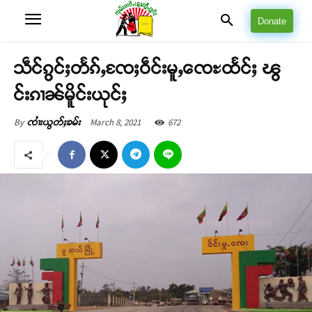
Donate
သဵင်ၵွင်ႈတႅၵ်ႇၸႄႈဝဵင်းမူႇၸေႊထႅင်ႈ ၽွ
င်းၵၢၼ်မိူင်းယုင်ႈ
March 8, 2021
672
By
ၸၢႆးယွတ်ႈၶမ်း