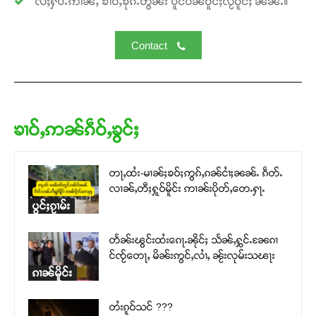
လႆႈႁပ်ႉဢၢၼ်ႇ ၶၢဝ်ႇၶိုၵ်ႉတွၼ်း ပိူင်ပဵၼ်ဝူင်ႈလႂ်ဝူင်ႈ ၼၼ်ႉ။
Contact
ၶၢဝ်ႇဢၼ်ၵဵဝ်ႇၶွင်ႈ
တႃႇထႆး-မၢၼ်ႈၶဝ်ႈဢွၵ်ႇၵၼ်ငၢႆႈၼၼ်ႉ ၵဵတ်ႉ
လၢၼ်ႇတီႈႁူဝ်မိူင်း ဢၢၼ်းပိုတ်ႇတေႉႁႃႉ
ပွင်ႈၵႂၢမ်း
တႅၼ်းၽွင်းထႆးၵေႃႉၼိုင်ႈ သႅၼ်ႇႁွင်ႉၼႄၵၢ
င်ၸႂ်တေႃႇ မိၼ်းဢွင်ႇလၢႆႇ ၼႂ်းလုမ်းသၽႃး
ၵၢၼ်မိူင်း
တႆးၵူဝ်သင် ???