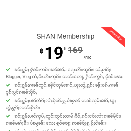
promotion
SHAN Membership
19
169
฿
฿
/mo
Support SHAN
ၶဝ်ႈႁူမ်ႈ ႁဵၼ်းဢဝ်ၵၢၼ်ၶၢဝ်ႇ၊ ရေႊတီႊဢူဝ်ႊ၊ ထႆႇႁၢင်ႈ၊
Blogger, Vlog ထႆႇဝီႊတီႊဢူဝ်ႊ တတ်းတေႃႇ ႁဵတ်းဢွၵ်ႇ ပိုၼ်ၽႄႈ
တႃႇႁႂ်ႈသဵင်ၵၢင်ၸႂ်ၵူၼ်းမိူင်း ၵူႈတီႈၵူႈလႅၼ်ပေႃးတေၸွ
တ်ႇ တူဝ်ႈလုမ်ႈၾႃႉၼၼ်ႉ ၶဝ်ႈႁူမ်ႈၵမ်ႉထႅမ် ၸုမ်းၶၢ
ၶဝ်ႈႁူမ်ႈၵၢၼ်တူင်ႉၼိုင်ၸုမ်းၶၢဝ်ႇၽူႈတွႆႇႁွၵ်ႈ ၼႂ်းၶၵ်ႉၵၢၼ်
ဝ်ႇၽူႈတွႆႇႁွၵ်ႈ လႆႈယူႇၶႃႈဢေႃႈ။
ပူၵ်းပွင်ၵၢၼ်သိုဝ်ႇ
ၶဝ်ႈႁူမ်ႈပၢင်လႅၵ်ႈလၢႆႈပိုၼ်ႉႁူႉပၢႆးႁၼ် ဢၼ်ၸုမ်းၶၢဝ်ႇၽူႈ
တွႆႇႁွၵ်ႈၸတ်းႁဵတ်း
Donate Now
ၶဝ်ႈႁူမ်ႈပၢင်ဢုပ်ႇဢူဝ်းတွင်ႈထၢမ် ၵဵဝ်ႇၵပ်းငဝ်းလၢႆးၵၢၼ်မိူင်း၊
ၵၢၼ်မၢၵ်ႈမီး၊ ပၢႆးမွၼ်း လႄႈ ႁူဝ်ၶေႃႈ ဢၼ်ၶႂ်ႈႁူႉၶႂ်ႈငိၼ်း။