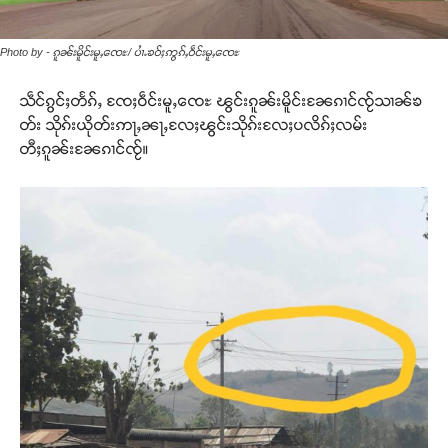
Photo by - ၵူၼ်းမိူင်းမူႇၸေႊ/ ပၢႆႉၶဝ်ႈဢွၵ်ႇဝဵင်းမူႇၸေႊ
သဵင်ၵွင်ႈတႅၵ်ႇ ၸႄႈဝဵင်းမူႇၸေႊ ၽွင်းၵူၼ်းမိူင်းၼႄၵၢင်ၸႂ်သၢၼ်ၶ
တ်း သိုၵ်းယိုတ်းဢႃႇၼႃႇလႄႈၽွင်းသိုၵ်းလႄႈပလိၵ်ႈလမ်း
တီႈၵူၼ်းၼႄၵၢင်ၸႂ်။