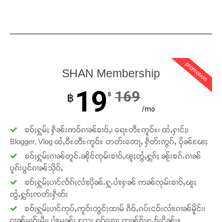
promotion
SHAN Membership
19
169
฿
฿
/mo
Support SHAN
ၶဝ်ႈႁူမ်ႈ ႁဵၼ်းဢဝ်ၵၢၼ်ၶၢဝ်ႇ၊ ရေႊတီႊဢူဝ်ႊ၊ ထႆႇႁၢင်ႈ၊
တႃႇႁႂ်ႈသဵင်ၵၢင်ၸႂ်ၵူၼ်းမိူင်း ၵူႈတီႈၵူႈလႅၼ်ပေႃးတေၸွ
Blogger, Vlog ထႆႇဝီႊတီႊဢူဝ်ႊ တတ်းတေႃႇ ႁဵတ်းဢွၵ်ႇ ပိုၼ်ၽႄႈ
တ်ႇ တူဝ်ႈလုမ်ႈၾႃႉၼၼ်ႉ ၶဝ်ႈႁူမ်ႈၵမ်ႉထႅမ် ၸုမ်းၶၢ
ၶဝ်ႈႁူမ်ႈၵၢၼ်တူင်ႉၼိုင်ၸုမ်းၶၢဝ်ႇၽူႈတွႆႇႁွၵ်ႈ ၼႂ်းၶၵ်ႉၵၢၼ်
ဝ်ႇၽူႈတွႆႇႁွၵ်ႈ လႆႈယူႇၶႃႈဢေႃႈ။
ပူၵ်းပွင်ၵၢၼ်သိုဝ်ႇ
ၶဝ်ႈႁူမ်ႈပၢင်လႅၵ်ႈလၢႆႈပိုၼ်ႉႁူႉပၢႆးႁၼ် ဢၼ်ၸုမ်းၶၢဝ်ႇၽူႈ
Donate Now
တွႆႇႁွၵ်ႈၸတ်းႁဵတ်း
ၶဝ်ႈႁူမ်ႈပၢင်ဢုပ်ႇဢူဝ်းတွင်ႈထၢမ် ၵဵဝ်ႇၵပ်းငဝ်းလၢႆးၵၢၼ်မိူင်း၊
ၵၢၼ်မၢၵ်ႈမီး၊ ပၢႆးမွၼ်း လႄႈ ႁူဝ်ၶေႃႈ ဢၼ်ၶႂ်ႈႁူႉၶႂ်ႈငိၼ်း။