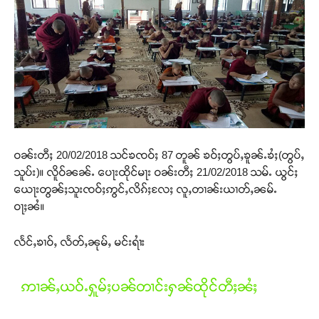
ဝၼ်းတီႈ 20/02/2018 သင်ၶၸဝ်ႈ 87 တူၼ် ၶဝ်ႈတွပ်ႇၶူၼ်ႉၶႆႈ(တွပ်ႇ
သူပ်း)။ လိူဝ်ၼၼ်ႉ ပေႃးထိုင်မႃး ဝၼ်းတီႈ 21/02/2018 သမ်ႉ ယွင်ႈ
ယေႃးတွၼ်ႈသူးၸဝ်ႈဢွင်ႇလိၵ်ႈလႄႈ လူႇတၢၼ်းယၢတ်ႇၼမ်ႉ
ဝႃႈၼႆ။
လႅင်ႇၶၢဝ်ႇ လႅတ်ႇၼုမ်ႇ မင်းရၢႆး
ဢၢၼ်ႇယဝ်ႉႁူမ်ႈပၼ်တၢင်းႁၼ်ထိုင်တီႈၼႆႈ