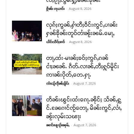
-
August 8, 2026
ႁိုၼ်း ၵႃယၢင်း
လုၵ်ႈဢွၼ်ႇႁၢႆတီႈဝဵင်းဢွင်ႇပၢၼ်း
ႁၼ်ၶိုၼ်းတူဝ်တၢႆၼႂ်းၼမ်ႉမေႃႇ
-
August 8, 2026
ယိင်းသဵဝ်ႈၶၢဝ်
တႃႇထႆး-မၢၼ်ႈၶဝ်ႈဢွၵ်ႇၵၼ်
ငၢႆႈၼၼ်ႉ ၵဵတ်ႉလၢၼ်ႇတီႈႁူဝ်မိူင်း
ဢၢၼ်းပိုတ်ႇတေႉႁႃႉ
-
August 7, 2026
ၸၢႆးသႂ်ၸိုၼ်ႈမိူင်း
တႅၼ်းၽွင်းထႆးၵေႃႉၼိုင်ႈ သႅၼ်ႇႁွ
င်ႉၼႄၵၢင်ၸႂ်တေႃႇ မိၼ်းဢွင်ႇလၢႆႇ
ၼႂ်းလုမ်းသၽႃး
-
August 7, 2026
ၼၢင်းၽူၺ်းၼုမ်ႇ