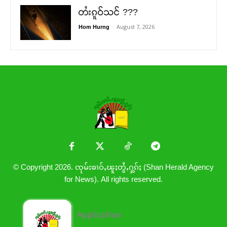
တႆးၵူဝ်သင် ???
-
August 7, 2026
Hom Hurng
© Copyright 2026. ၸုမ်းၶၢဝ်ႇၽူႈတွႆႇႁွၵ်ႈ (Shan Herald Agency
for News). All rights reserved.