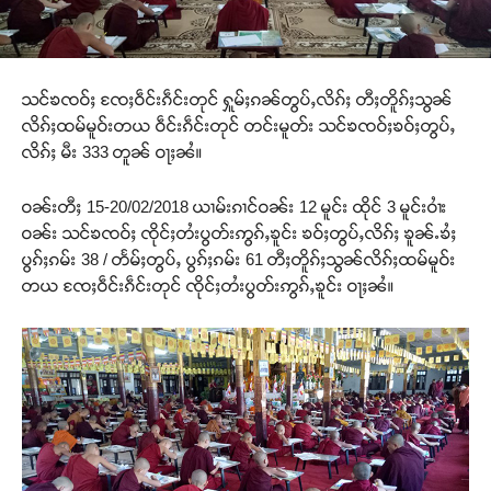
သင်ၶၸဝ်ႈ ၸႄႈဝဵင်းၵဵင်းတုင် ႁူမ်ႈၵၼ်တွပ်ႇလိၵ်ႈ တီႈတိူၵ်ႈသွၼ်
လိၵ်ႈထမ်မူဝ်းတယ ဝဵင်းၵဵင်းတုင် တင်းမူတ်း သင်ၶၸဝ်ႈၶဝ်ႈတွပ်ႇ
လိၵ်ႈ မီး 333 တူၼ် ဝႃႈၼႆ။
ဝၼ်းတီႈ 15-20/02/2018 ယၢမ်းၵၢင်ဝၼ်း 12 မူင်း ထိုင် 3 မူင်းဝၢႆး
ဝၼ်း သင်ၶၸဝ်ႈ ၸိုင်ႈတႆးပွတ်းဢွၵ်ႇၶူင်း ၶဝ်ႈတွပ်ႇလိၵ်ႈ ၶူၼ်ႉၶႆႈ
ပွၵ်ႈၵမ်း 38 / တႅမ်ႈတွပ်ႇ ပွၵ်ႈၵမ်း 61 တီႈတိူၵ်ႈသွၼ်လိၵ်ႈထမ်မူဝ်း
တယ ၸႄႈဝဵင်းၵဵင်းတုင် ၸိုင်ႈတႆးပွတ်းဢွၵ်ႇၶူင်း ဝႃႈၼႆ။