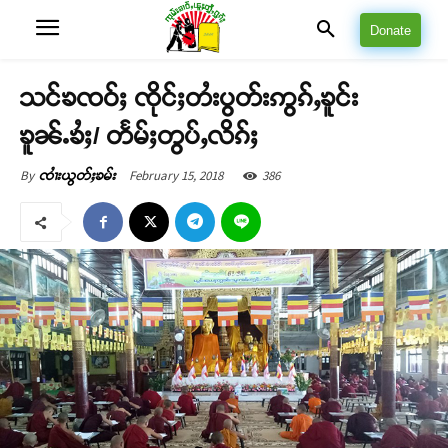
Donate
သင်ၶၸဝ်ႈ ၸိုင်ႈတႆးပွတ်းဢွၵ်ႇၶူင်း
ၶူၼ်ႉၶႆႈ/ တႅမ်ႈတွပ်ႇလိၵ်ႈ
February 15, 2018
386
By
ၸၢႆးယွတ်ႈၶမ်း