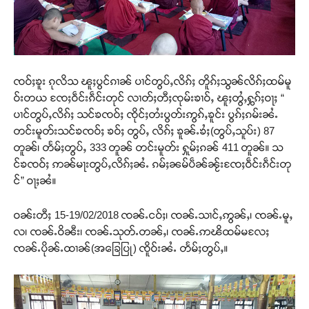
ၸဝ်ႈၶူး ၵုလိသ ၽူႈပွင်ၵၢၼ် ပၢင်တွပ်ႇလိၵ်ႈ တိူၵ်ႈသွၼ်လိၵ်ႈထမ်မူ
ဝ်းတယ ၸႄႈဝဵင်းၵဵင်းတုင် လၢတ်ႈတီႈၸုမ်းၶၢဝ်ႇ ၽူႈတွႆႇႁွၵ်ႈဝႃႈ “
ပၢင်တွပ်ႇလိၵ်ႈ သင်ၶၸဝ်ႈ ၸိုင်ႈတႆးပွတ်းဢွၵ်ႇၶူင်း ပွၵ်ႈၵမ်းၼႆႉ
တင်းမူတ်းသင်ၶၸဝ်ႈ ၶဝ်ႈ တွပ်ႇ လိၵ်ႈ ၶူၼ်ႉၶႆႈ(တွပ်ႇသူပ်း) 87
တူၼ်၊ တႅမ်ႈတွပ်ႇ 333 တူၼ် တင်းမူတ်း ႁူမ်ႈၵၼ် 411 တူၼ်။ သ
င်ၶၸဝ်ႈ ဢၼ်မႃးတွပ်ႇလိၵ်ႈၼႆႉ ၵမ်ႈၼမ်ပဵၼ်ၼႂ်းၸႄႈဝဵင်းၵဵင်းတု
င်” ဝႃႈၼႆ။
ဝၼ်းတီႈ 15-19/02/2018 ၸၼ်ႉငဝ်ႈ၊ ၸၼ်ႉသၢင်ႇဢွၼ်ႇ၊ ၸၼ်ႉမူႇ
လ၊ ၸၼ်ႉဝိၼီး၊ ၸၼ်ႉသုတ်ႉတၼ်ႇ၊ ၸၼ်ႉဢၽိထမ်မလႄႈ
ၸၼ်ႉပိုၼ်ႉထၢၼ်(အခြေပြု) ၸိူဝ်းၼႆႉ တႅမ်ႈတွပ်ႇ။