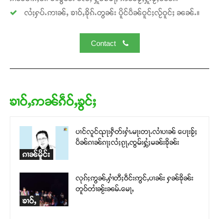
လႆႈႁပ်ႉဢၢၼ်ႇ ၶၢဝ်ႇၶိုၵ်ႉတွၼ်း ပိူင်ပဵၼ်ဝူင်ႈလႂ်ဝူင်ႈ ၼၼ်ႉ။
Contact
ၶၢဝ်ႇဢၼ်ၵဵဝ်ႇၶွင်ႈ
ပၢင်လူင်ၺႃးႁဵတ်းႁၢႆႉမႃးတႃႉလၢႆပၢၼ် ​​ပေႃးၶႂ်ႈ
ပဵၼ်ၵၢၼ်ၵႃႈလႆႈၵႂႃႇၸွမ်းႁွႆႈမၼ်းၶိုၼ်း
ၵၢၼ်မိူင်း
လုၵ်ႈဢွၼ်ႇႁၢႆတီႈဝဵင်းဢွင်ႇပၢၼ်း ႁၼ်ၶိုၼ်း
တူဝ်တၢႆၼႂ်းၼမ်ႉမေႃႇ
ၶၢဝ်ႇ