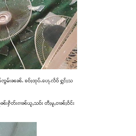
ၢၼ်ၸွမ်းၼၼ်ႉ ၶဝ်ႈထုပ်ႉပေႃႉလႅဝ် ႁွင်ႈသ
ၵူၼ်းႁဵတ်းၵၢၼ်ယူႇသဝ်း တီႈမူႇဝၢၼ်ႈဝႅင်း