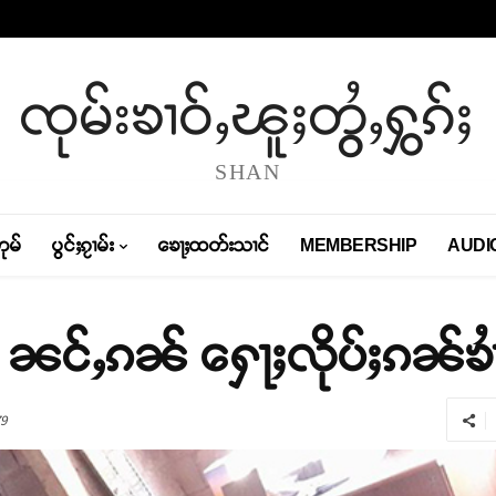
ၸုမ်းၶၢဝ်ႇၽူႈတွႆႇႁွၵ်ႈ
SHAN
တုမ်
ပွင်ႈၵႂၢမ်း
ၶေႃႈထတ်းသၢင်
MEMBERSHIP
AUDI
ႆႇ ၼင်ႇၵၼ် ႁေႃႈလိုပ်ႈၵၼ်ၶၢ
9