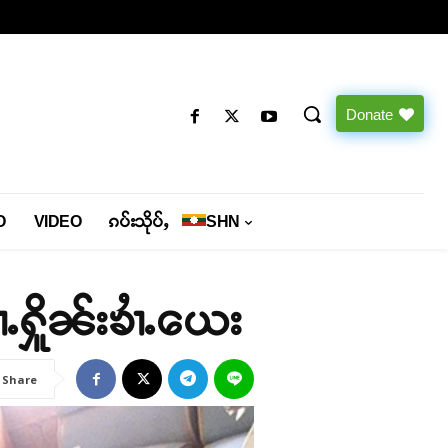
Donate
O
VIDEO
ၵပ်းသိုပ်ႇ
SHN
ႆႉႁိူၼ်းၶၢႆႉယေး
Share