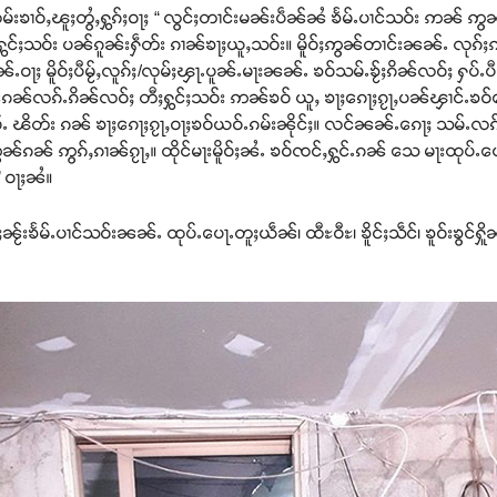
ုမ်းၶၢဝ်ႇၽူႈတွႆႇႁွၵ်ႈဝႃႈ “ လွင်ႈတၢင်းမၼ်းပဵၼ်ၼႆ ၶႅမ်ႉပၢင်သဝ်း ဢၼ် ဢွ
းႁွင်ႈသဝ်း ပၼ်ၵူၼ်းႁဵတ်း ၵၢၼ်ၶႃႈယူႇသဝ်း။ မိူဝ်ႈဢွၼ်တၢင်းၼၼ်ႉ လုၵ်ႈ
ၼ်ႉဝႃႈ မိူဝ်ႈပီမႂ်ႇလူၵ်ႈ/လုမ်ႈၾႃႉပူၼ်ႉမႃးၼၼ်ႉ ၶဝ်သမ်ႉၶႂ်ႈၵိၼ်လဝ်ႈ ႁပ်
ၵၼ်လၵ်ႉၵိၼ်လဝ်ႈ တီႈႁွင်ႈသဝ်း ဢၼ်ၶဝ် ယူႇ ၶႃႈၵေႃႈၵႂႃႇပၼ်ၾၢင်ႉၶဝ်သ
ႉ ၽိတ်း ၵၼ် ၶႃႈၵေႃႈၵႂႃႇဝႃႈၶဝ်ယဝ်ႉၵမ်းၼိုင်ႈ။ လင်ၼၼ်ႉၵေႃႈ သမ်ႉလၵ်ႉ
်ၵၼ် ဢွၵ်ႇၵၢၼ်ၵႂႃႇ။ ထိုင်မႃးမိူဝ်ႈၼႆႉ ၶဝ်ၸင်ႇႁွင်ႉၵၼ် သေ မႃးထုပ်ႉပေႃႉ
” ဝႃႈၼႆ။
ႂ်းၶႅမ်ႉပၢင်သဝ်းၼၼ်ႉ ထုပ်ႉပေႃႉတူႈယဵၼ်၊ ထီႊဝီႊ၊ ၶိူင်ႈသဵင်၊ ၶူဝ်းၶွင်