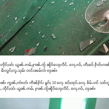
ႂ်းၸိုင်ႈထႆး ယွၼ်ႉဢမ်ႇႁၢၼ်ႉၸႂ် ၼိူဝ်ပေႃႈလဵင်ႉ ၵေႃႉၵဝ်ႇ တီႈၶဝ် ႁဵတ်းၵ
်း မီးလွင်ႈလူႉသုမ်း တင်းၼမ်လၢႆ ဝႃႈၼႆ။
ၼ်း ဢွၼ်ႇၸၢႆးတႆး ဢဵၼ်ႁႅင်း မွၵ်ႈ 10 ၵေႃႉ ၶဝ်ႈထုပ်ႉပေႃႉ ၶႅမ်ႉပၢင် သဝ်း
ႆႇ ၸိုင်ႈထႆး ယွၼ်ႉဢမ်ႇ ႁၢၼ်ႉၸႂ်ၼိူဝ်ပေႃႈလဵင်ႉ ၵေႃႉၵဝ်ႇ ဝႃႈၼႆ။