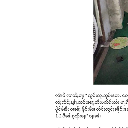
ၸၢႆးဝိ လၢတ်ႈဝႃႈ “ လွင်ႈလူႉသုမ်းတႄႉ 
လႆႈၸႅင်ႈၾၢႆႇၸဝ်ႈၼႃႈတီႈပလိၵ်ႈထႆး မႃးၵ
ပိူင်မၢႆမီႈ ဝၢၼ်ႈ မိူင်းမီး။ ထႅင်ႈလွင်ႈၼိ
1-2 ပီၼႆႉၵူၺ်းၶႃႈ” ဝႃႈၼႆ။