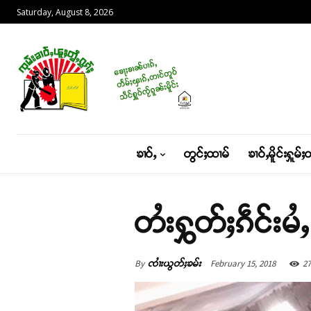
Saturday, August 8, 2026
ၶၢဝ်ႇ
တွင်ႈထၢမ်
ၶၢဝ်ႇမိူင်းႁူမ်ႈ
တႆးႁွတ်ႈၵဵင်းမ
By
February 15, 2018
27
ၸၢႆးယွတ်ႈၶမ်း