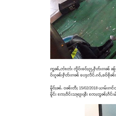
ဢွၼ်ႇၸၢႆးတႆး ၸိူဝ်းၶဝ်ႈၵႂႃႇႁဵတ်းၵၢၼ် ၼ
ဝ်းၵူၼ်းႁဵတ်းၵၢၼ် ပေႃႈလဵင်ႉၵဝ်ႇၶဝ်ၶိုၼ
မိူဝ်ႈၼႆႉ ဝၼ်းတီႈ 15/02/2018 ယၢမ်းၵၢင်ဝ
မိူင်း ၸႄႈဝဵင်းသႃရႃးၾီး ၸႄႈတွၼ်ႈၵဵင်းမ