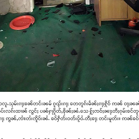
တေလူႉသုမ်းၵႃႈၶၼ်တင်းၼမ် ၵူၺ်းၵႃႈ တေတူၵ်းမႅၼ်ႈၵႃႈႁိုဝ် ဢၼ် ဝႃႈၼၼ
ဵပ်းလၵ်းထၢၼ် လွင်ႈ ပၼ်ႁႃၵိူတ်ႇၶိုၼ်ႈၼႆႉသေ ႁႂ်ႈၸဝ်ႈၼႃႈတီႈၵုမ်းၶင်
ုင်ႈၵေႃႈ ဢွၼ်ႇၸၢႆးတႆးၸိူဝ်းၼႆႉ ၶဝ်ႁဵတ်းဝတ်းဝႂ်ဝႆႉတီႈၶႃႈ တင်းမူတ်း။ ဢၼ်ၶဝ