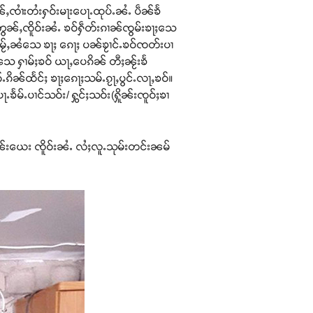
ၼ်ႇၸၢႆးတႆးႁဝ်းမႃးပေႃႉထုပ်ႉၼႆႉ ပဵၼ်ၶႅ
ဢွၼ်ႇၸိူဝ်းၼႆႉ ၶဝ်ႁဵတ်းၵၢၼ်ၸွမ်းၶႃႈသေ
ႉပီမႂ်ႇၼႆသေ ၶႃႈ ၵေႃႈ ပၼ်ၶႂၢင်ႉၶဝ်ၸတ်းပၢ
ေ ႁၢမ်ႈၶဝ် ယႃႇပေၵိၼ် တီႈၼႂ်းၶႅ
ၵိၼ်ထႅင်ႈ ၶႃႈၵေႃႈသမ်ႉၵႂႃႇပွင်ႉလႃႇၶဝ်။
ၶႅမ်ႉပၢင်သဝ်း/ ႁွင်ႈသဝ်း(ႁိူၼ်းၸူဝ်ႈၶၢ
ႁိူၼ်းယေး ၸိူဝ်းၼႆႉ လႆႈလူႉသုမ်းတင်းၼမ်