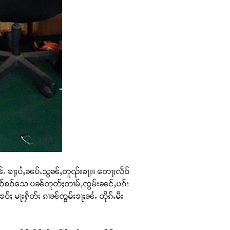
်ႉ ၶႃႈပႆႇၼပ်ႉသွၼ်ႇတူၺ်းၶႃႈ။ တေႃႈလဵဝ်
တူဝ်ၶဝ်သေ ပၼ်တူတ်ႈတၢမ်ႇၸွမ်းၼင်ႇပၵ်း
်ၶဝ်ႈ မႃးႁဵတ်း ၵၢၼ်ၸွမ်းၶႃႈၼႆႉ တိုၵ်ႉမီး