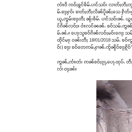
ၸၢႆးဝိ ၸဝ်ႈၶွင်ၶႅမ်ႉပၢင်သဝ်း လၢတ်ႈတီႈၸ
မ်ႉၶႃႈႁဝ်း ၶၢတ်ႈတီႈလိၼ်ပိူၼ်ႈသေ ႁဵတ်
ယူႇၸွမ်းၶႃႈတီႈ ၼႂ်းၶႅမ်ႉ ပၢင်သဝ်းၼႆႉ ယွ
င်ၵိၼ်လဝ်ႈ။ ဝၢႆးလင်ၼၼ်ႉ ၶဝ်သမ်ႉဢွၼ်
မ်ႉၼႆႉ။ ပေႃးသူၶဝ်ၵိၼ်လဝ်ႈမဝ်းၵေႃႈ သမ်
ထိုင်မႃး ဝၼ်းတီႈ 18/01/2018 သမ်ႉ ၶဝ်ဢွၼ
ဝ်း) ၶႃႈ၊ ၶဝ်တေဢမ်ႇႁၢၼ်ႉၸႂ်ၼိူဝ်ၶႃႈႁိုဝ်
ဢွၼ်ႇၸၢႆးတႆး ဢၼ်ၶဝ်ႈၵႂႃႇပေႃႉထုပ်ႉ တီႈၼ
လၢႆ ဝႃႈၼႆ။