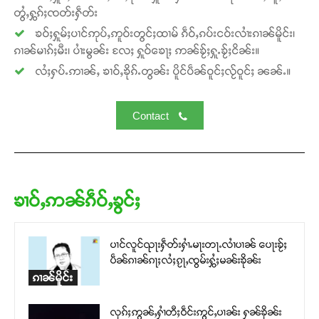
တွႆႇႁွၵ်ႈၸတ်းႁဵတ်း
ၶဝ်ႈႁူမ်ႈပၢင်ဢုပ်ႇဢူဝ်းတွင်ႈထၢမ် ၵဵဝ်ႇၵပ်းငဝ်းလၢႆးၵၢၼ်မိူင်း၊
ၵၢၼ်မၢၵ်ႈမီး၊ ပၢႆးမွၼ်း လႄႈ ႁူဝ်ၶေႃႈ ဢၼ်ၶႂ်ႈႁူႉၶႂ်ႈငိၼ်း။
လႆႈႁပ်ႉဢၢၼ်ႇ ၶၢဝ်ႇၶိုၵ်ႉတွၼ်း ပိူင်ပဵၼ်ဝူင်ႈလႂ်ဝူင်ႈ ၼၼ်ႉ။
Contact
ၶၢဝ်ႇဢၼ်ၵဵဝ်ႇၶွင်ႈ
ပၢင်လူင်ၺႃးႁဵတ်းႁၢႆႉမႃးတႃႉလၢႆပၢၼ် ​​ပေႃးၶႂ်ႈ
ပဵၼ်ၵၢၼ်ၵႃႈလႆႈၵႂႃႇၸွမ်းႁွႆႈမၼ်းၶိုၼ်း
ၵၢၼ်မိူင်း
လုၵ်ႈဢွၼ်ႇႁၢႆတီႈဝဵင်းဢွင်ႇပၢၼ်း ႁၼ်ၶိုၼ်း