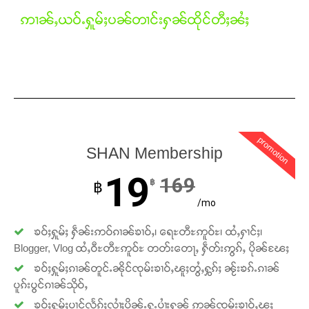
ဢၢၼ်ႇယဝ်ႉႁူမ်ႈပၼ်တၢင်းႁၼ်ထိုင်တီႈၼႆႈ
promotion
SHAN Membership
19
169
฿
Support SHAN
฿
/mo
တႃႇႁႂ်ႈသဵင်ၵၢင်ၸႂ်ၵူၼ်းမိူင်း ၵူႈတီႈၵူႈလႅၼ်ပေႃးတေၸွ
ၶဝ်ႈႁူမ်ႈ ႁဵၼ်းဢဝ်ၵၢၼ်ၶၢဝ်ႇ၊ ရေႊတီႊဢူဝ်ႊ၊ ထႆႇႁၢင်ႈ၊
တ်ႇ တူဝ်ႈလုမ်ႈၾႃႉၼၼ်ႉ ၶဝ်ႈႁူမ်ႈၵမ်ႉထႅမ် ၸုမ်းၶၢ
Blogger, Vlog ထႆႇဝီႊတီႊဢူဝ်ႊ တတ်းတေႃႇ ႁဵတ်းဢွၵ်ႇ ပိုၼ်ၽႄႈ
ဝ်ႇၽူႈတွႆႇႁွၵ်ႈ လႆႈယူႇၶႃႈဢေႃႈ။
ၶဝ်ႈႁူမ်ႈၵၢၼ်တူင်ႉၼိုင်ၸုမ်းၶၢဝ်ႇၽူႈတွႆႇႁွၵ်ႈ ၼႂ်းၶၵ်ႉၵၢၼ်
ပူၵ်းပွင်ၵၢၼ်သိုဝ်ႇ
Donate Now
ၶဝ်ႈႁူမ်ႈပၢင်လႅၵ်ႈလၢႆႈပိုၼ်ႉႁူႉပၢႆးႁၼ် ဢၼ်ၸုမ်းၶၢဝ်ႇၽူႈ