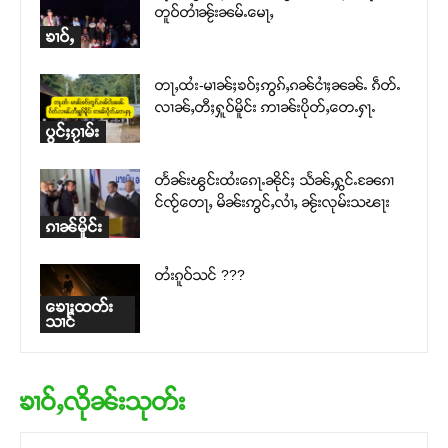
တူဝ်တၢႆၼႂ်းၼမ်ႉမေႃႇ
ၶၢဝ်ႇ
တႃႇထႆး-မၢၼ်ႈၶဝ်ႈဢွၵ်ႇၵၼ်ငၢႆႈၼၼ်ႉ ၵဵတ်ႉ
လၢၼ်ႇတီႈႁူဝ်မိူင်း ဢၢၼ်းပိုတ်ႇတေႉႁႃႉ
ပွင်ႈၵႂၢမ်း
တႅၼ်းၽွင်းထႆးၵေႃႉၼိုင်ႈ သႅၼ်ႇႁွင်ႉၼႄၵၢ
င်ၸႂ်တေႃႇ မိၼ်းဢွင်ႇလၢႆႇ ၼႂ်းလုမ်းသၽႃး
ၵၢၼ်မိူင်း
တႆးၵူဝ်သင် ???
ၶေႃႈထတ်း
သၢင်
ၶၢဝ်ႇလိုၼ်းသုတ်း