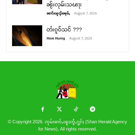
ၼႂ်းလုမ်းသၽႃး
-
August 7, 2026
ၼၢင်းၽူၺ်းၼုမ်ႇ
တႆးၵူဝ်သင် ???
-
August 7, 2026
Hom Hurng
© Copyright 2026. ၸုမ်းၶၢဝ်ႇၽူႈတွႆႇႁွၵ်ႈ (Shan Herald Agency
for News). All rights reserved.