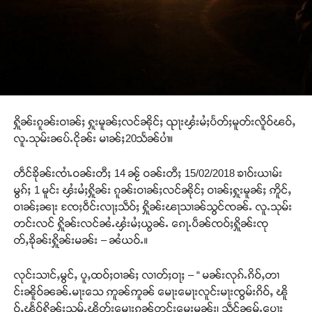
ႁိူၼ်းၵူၼ်းဝၢၼ်ႈ ႁူးမူၼ်ႈလင်ၼိုင်ႈ ၺႃးၾႆးမႆႈပႅတ်ႈမူတ်းလိူဝ်ၽဝ်ႇ
လူႉသုမ်းၼပ်ႉငိုၼ်း မၢၼ်ႈ20သႅၼ်ပၢႆ။
တဵင်ၶိုၼ်းၸၢႆႉဝၼ်းတီႈ 14 ၼႂ် ဝၼ်းတီႈ 15/02/2018 ၶၢဝ်းယၢမ်း
မွၵ်ႈ 1 မူင်း ၾႆးမႆႈႁိူၼ်း ၵူၼ်းဝၢၼ်ႈလင်ၼိုင်ႈ ဝၢၼ်ႈႁူးမူၼ်ႈ ဢိူင်ႇ
ဝၢၼ်ႈၼႃး ၸႄႈဝဵင်းလႃႈသဵဝ်ႈ ႁိူၼ်းၽႃသၢၼ်သွင်ၸၼ်ႉ လူႉသုမ်း
တင်းလင် ႁိူၼ်းလင်ၼႆႉၾႆးမႆႈယွၼ်ႉ ၵေႃႉပဵၼ်ၸဝ်ႈႁိူၼ်းၸု
တ်ႇၶိုၼ်းႁိူၼ်းမၼ်း – ၼႆယဝ်ႉ။
လုင်းသၢင်ႇမွင်ႇ ပူႇထဝ်ႈဝၢၼ်ႈ လၢတ်ႈဝႃႈ – “ မၼ်းလုၵ်ႉၵိဝ်ႇတၢ
င်းၼိူဝ်ၼၼ်ႉမႃးသေ ဢူၼ်ဢူၼ် မေႃးမေႃးလူင်းမႃးၸွမ်းၵိဝ်ႇ ၽိူ
ဝ်ႇၽႅဝ်ႁိူၼ်းသမ်ႉၽိတ်းမေႃးၵၼ်တင်းမေးမၼ်း၊ သဵင်ၼမ်ႉပေႃး