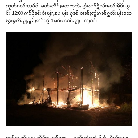
ဢူၼ်ပၼ်းလူင်ဝႆႉ မၼ်းလႅပ်ႈတေၸုတ်ႇၾႆးၽဝ်ႁိူၼ်းမၼ်းမိူဝ်ႈၽွ
င်း 12:00 ၵၢင်ၶိုၼ်းပၢႆ ၾၢႆႇၶႄ ၾႆး ၵူၼ်းဝၢၼ်ႈၸွႆႈၵၼ်ႁူတ်းၾႆးသေ
ၾႆးမွတ်ႇၵႂႃႇမွၵ်ႈၵၢင်ၼႂ် 4 မူင်းၼၼ်ႉၵႂႃႈ ” ဝႃႈၼႆ။
ၵူၼ်းဝၢၼ်ႈၵေႃႉၼိုင်ႈလၢတ်ႈဝႃႈ – “ မၼ်းၸၢႆးၼႆႉၵႆႉၵႆႉၽိတ်းမေႃး