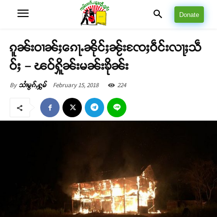
Donate
ၵူၼ်းဝၢၼ်ႈၵေႃႉၼိုင်ႈၼႂ်းၸႄႈဝဵင်းလႃႈသဵ
ဝ်ႈ – ၽဝ်ႁိူၼ်းမၼ်းၶိုၼ်း
February 15, 2018
224
By
သၢႆမွၵ်ႇႁွမ်