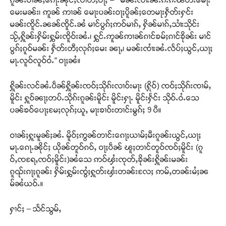
မေးမၼ်း၊ ဢူၼ် ဢၢၼ် မေႃးပၼ်းဝႃႈပိူၼ်ႈတေမႃးႁဵတ်းႁင်း
မၼ်းၸိူင်ႉၼၼ်ၸိူင်ႉၼႆ မၢင်ပွၵ်ႈဢဝ်မၢၵ်ႇ ႁိၼ်မၢၵ်ႇသၢႆးသိုင်း
သႂ်ႇႁိူၼ်းႁိမ်းႁွမ်းၸိူဝ်းၼႆႉ၊ ႁွင်ႉဢူၼ်ဢၢၼ်ၵၢင်ၶမ်ႈၵၢင်ၶိုၼ်း မၢင်
ပွၵ်ႈၵူဝ်မၼ်း ႁဵတ်းတီႈလုၵ်ႈမေး ၼႃႇ၊ မၼ်းၸၢႆးၼႆႉလႅပ်ႈယွင်ႇယႃႈ
မႃႉလူဝ်လူဝ်ဝႆႉ” ဝႃႈၼႆ။
ႁိူၼ်းလင်ၼႆႉပဵၼ်ႁိူၼ်းၸဝ်ႈသိုၵ်းလၢဝ်းမႃး (ႁိုဝ်) ၸဝ်ႈသိုၵ်းၸၢမ်ႇ
မိူင်း ႁူဝ်ၼႃႈတပ်ႉသိုၵ်းၵူၼ်းမိူင်း မိူင်းႁႃႉ မိူင်းႁႅင်း သိုဝ်ႉဝႆႉသေ
ပၼ်ၶဝ်ပေႃႈမႄႈလုၵ်ႈယူႇ မႃးၶၢဝ်းတၢင်းမွၵ်ႈ 9 ပီ။
ဝၢၼ်ႈႁူးမူၼ်ႈၼႆႉ မိူဝ်ႈဢွၼ်တၢင်းၵေႃႈယၢမ်ႈမီးၵူၼ်းယွင်ႇယႃႈ
မႃႉၵေႃႉၼိုင်ႈ ယိုၼ်တူဝ်ၵဝ်ႇ ဝႃႈပဵၼ် ၽူႈတၢင်တူဝ်ၸဝ်ႈမိူင်း (ၵူ
ဝ်ႇၸရႄႇၸဝ်ႈမိူင်း)ၼႆသေ ဢဝ်ၾႆးၸုတ်ႇၶိုၼ်းႁိူၼ်းမၼ်း
ၵူၺ်းၵႃႈၵူၼ်း ႁိမ်းႁွမ်းၸွႆႈႁူတ်းၾႆးတၼ်းလႄႈ ဢမ်ႇတၼ်းမႆႈၼ
မ်ၼႆယဝ်ႉ။
ႁၢင်ႈ – သႅင်သွမ်ႇ