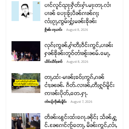
ပၢင်လူင်ၺႃးႁဵတ်းႁၢႆႉမႃးတႃႉလၢႆ
ပၢၼ် ​​ပေႃးၶႂ်ႈပဵၼ်ၵၢၼ်ၵႃႈ
လႆႈၵႂႃႇၸွမ်းႁွႆႈမၼ်းၶိုၼ်း
-
August 8, 2026
ႁိုၼ်း ၵႃယၢင်း
လုၵ်ႈဢွၼ်ႇႁၢႆတီႈဝဵင်းဢွင်ႇပၢၼ်း
ႁၼ်ၶိုၼ်းတူဝ်တၢႆၼႂ်းၼမ်ႉမေႃႇ
-
August 8, 2026
ယိင်းသဵဝ်ႈၶၢဝ်
တႃႇထႆး-မၢၼ်ႈၶဝ်ႈဢွၵ်ႇၵၼ်
ငၢႆႈၼၼ်ႉ ၵဵတ်ႉလၢၼ်ႇတီႈႁူဝ်မိူင်း
ဢၢၼ်းပိုတ်ႇတေႉႁႃႉ
-
August 7, 2026
ၸၢႆးသႂ်ၸိုၼ်ႈမိူင်း
တႅၼ်းၽွင်းထႆးၵေႃႉၼိုင်ႈ သႅၼ်ႇႁွ
င်ႉၼႄၵၢင်ၸႂ်တေႃႇ မိၼ်းဢွင်ႇလၢႆႇ