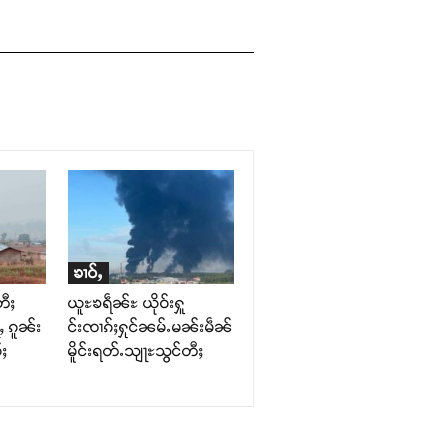
ၶၢဝ်ႇ
တီႈ
ယူႊၶရဵၼ်ႊ ယိုဝ်းႁူ
ၵူၼ်း
င်းၸၢၵ်ႈႁုင်ၼမ်ႉမၼ်းမဵၼ်
်ႈ
မိူင်းရတ်ႉသျႃႊသွင်တီႈ