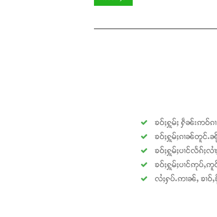
ၶဝ်ႈႁူမ်ႈ ႁဵၼ်းဢဝ်ၵ
ၶဝ်ႈႁူမ်ႈၵၢၼ်တူင်ႉၼို
ၶဝ်ႈႁူမ်ႈပၢင်လႅၵ်ႈလၢ
ၶဝ်ႈႁူမ်ႈပၢင်ဢုပ်ႇဢူဝ
လႆႈႁပ်ႉဢၢၼ်ႇ ၶၢဝ်ႇၶို