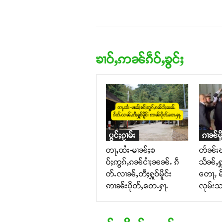
ၶၢဝ်ႇဢၼ်ၵဵဝ်ႇၶွင်ႈ
ပွင်ႈၵႂၢမ်း
ၵၢၼ်မိူ
တႃႇထႆး-မၢၼ်ႈၶ
တႅၼ်းၽ
ဝ်ႈဢွၵ်ႇၵၼ်ငၢႆႈၼၼ်ႉ ၵဵ
သႅၼ်ႇႁ
တ်ႉလၢၼ်ႇတီႈႁူဝ်မိူင်း
တေႃႇ မိ
ဢၢၼ်းပိုတ်ႇတေႉႁႃႉ
လုမ်း