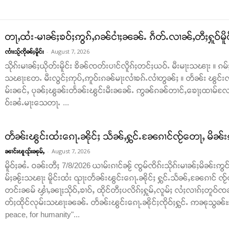
တႃႇထႆး-မၢၼ်ႈၶဝ်ႈဢွၵ်ႇၵၼ်ငၢႆႈၼၼ်ႉ ၵဵတ်ႉလၢၼ်ႇတီႈႁူဝ်မိူ
-
August 7, 2026
ၸၢႆးသႂ်ၸိုၼ်ႈမိူင်း
သိုၵ်းမၢၼ်ႈယိုတ်းမိူင်း ၶိၼ်ၸတ်းပၢင်လိူၵ်ႈတင်ႈယဝ်ႉ မီးမႃးသၽႃး ။
သၽႃးတႄႉ မီးလွင်ႈဢုပ်ႇဢူဝ်းၵၼ်မႃးလၢႆၶၵ်ႉလၢႆတွၼ်ႈ ။ တႅၼ်း ၽွင်းၸိ
မ်းၼင်ႇ ပုၼ်ႈၽွၼ်းတႅၼ်းၽွင်းမီးၼၼ်ႉ ဢွၼ်ၵၼ်တၢင်ႇၶေႃႈထၢမ်လႄ
ဝ်းၼႆႉမႃးသေတႃႉ ...
တႅၼ်းၽွင်းထႆးၵေႃႉၼိုင်ႈ သႅၼ်ႇႁွင်ႉၼႄၵၢင်ၸႂ်တေႃႇ မိၼ်း
-
August 7, 2026
ၼၢင်းၽူၺ်းၼုမ်ႇ
မိူဝ်ႈၼႆႉ ဝၼ်းတီႈ 7/8/2026 ယၢမ်းၵၢင်ၼႂ် ၸွမ်ၸိၵ်းသိုၵ်းမၢၼ်ႈမိၼ်းဢွင်ႇ
မ်ႈၼႂ်းသၽႃး မိူင်းထႆး ၺႃးတႅၼ်းၽွင်းၵေႃႉၼိုင်ႈ ႁွင်ႉသႅၼ်ႇၼႄၵၢင် ၸႂ်
တင်းၼမ် ၾၢႆႇၼႃႈသိုဝ်ႇၶၢဝ်ႇ ထိုင်တီႈပလိၵ်ႈႁူမ်ႇလူမ်ႈ လႆႈလၢၵ်ႈတူဝ်ၸၼ်
တ်ႈထိုင်လုမ်းသၽႃးၼၼ်ႉ တႅၼ်းၽွင်းၵေႃႉၼိုင်ႈၸိုဝ်ႈႁွင်ႉ ဢၼုသွၼ်ႊ ထ
peace, for humanity"...