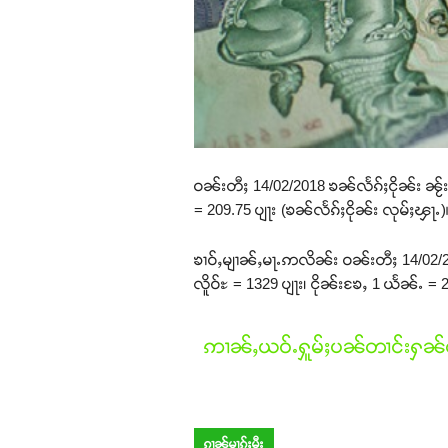
ဝၼ်းတီႈ 14/02/2018 ၶၼ်လႅၵ်ႈငိုၼ်း ၼႂ်းဝ
= 209.75 ပျႃး (ၶၼ်လႅၵ်ႈငိုၼ်း လုမ်ႈၾႃႉ)
ၶၢဝ်ႇမျၢၼ်ႇမႃႉဢလိၼ်း ဝၼ်းတီႈ 14/02/201
လိူဝ်ႊ = 1329 ပျႃး၊ ငိုၼ်းၶႄႇ 1 ယႅၼ်ႉ = 2
ဢၢၼ်ႇယဝ်ႉႁူမ်ႈပၼ်တၢင်းႁၼ်ထ
ၵၢၼ်မၢၵ်ႈမီး