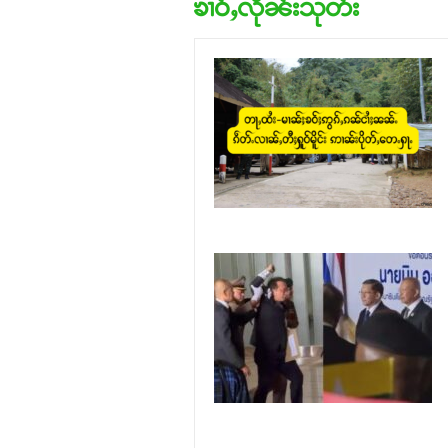
ၶၢဝ်ႇလိုၼ်းသုတ်း