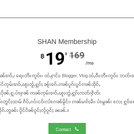
SHAN Membership
19
169
฿
฿
/mo
ၢၼ်ၶၢဝ်ႇ၊ ရေႊတီႊဢူဝ်ႊ၊ ထႆႇႁၢင်ႈ၊ Blogger, Vlog ထႆႇဝီႊတီႊဢူဝ်ႊ တတ်း
င်ၸုမ်းၶၢဝ်ႇၽူႈတွႆႇႁွၵ်ႈ ၼႂ်းၶၵ်ႉၵၢၼ်ပူၵ်းပွင်ၵၢၼ်သိုဝ်ႇ
ႆႈပိုၼ်ႉႁူႉပၢႆးႁၼ် ဢၼ်ၸုမ်းၶၢဝ်ႇၽူႈတွႆႇႁွၵ်ႈၸတ်းႁဵတ်း
်းတွင်ႈထၢမ် ၵဵဝ်ႇၵပ်းငဝ်းလၢႆးၵၢၼ်မိူင်း၊ ၵၢၼ်မၢၵ်ႈမီး၊ ပၢႆးမွၼ်း လႄႈ ႁူဝ်ၶေ
ၵ်ႉတွၼ်း ပိူင်ပဵၼ်ဝူင်ႈလႂ်ဝူင်ႈ ၼၼ်ႉ။
Contact