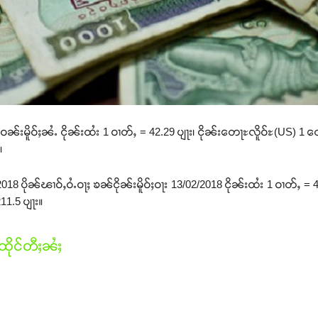
ၼ်းမိူဝ်ႈၼႆႉ ငိုၼ်းထႆး 1 ဝၢတ်ႇ = 42.29 ပျႃး၊ ငိုၼ်းတေႃႊလိူဝ်ႊ(US) 1 တ
။
8 ပိုၼ်ၽၢဝ်ႇဝႆႉဝႃႈ ၶၼ်ငိုၼ်းမိူဝ်ႈဝႃး 13/02/2018 ငိုၼ်းထႆး 1 ဝၢတ်ႇ = 
11.5 ပျႃး။
ိုင်တီႈၼႆႈ