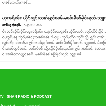
မၢၼ်ႈၸတ်းၵၢၼ်...
ယူႊၶရဵၼ်ႊ ယိုဝ်းႁူင်းၸၢၵ်ႈႁုင်ၼမ်ႉမၼ်းမဵၼ်မိူင်းရတ်ႉသျႃ
-
August 7, 2026
ၼၢင်းၽူၺ်းၼုမ်ႇ
ဝၢႆးလင်ၸိုင်ႈမိူင်းယူႊၶရဵၼ်ႊ ၺႃးၶိူင်ႈၻရူၼ်ႊယိုဝ်းယဝ်ႉ ၸွမ်ၸိုင်ႈ
ဝ်ႇဢွၵ်ႇၼႂ်းသိုဝ်ႇၼႅင်ႈသၢၼ်မၼ်းဝႆႉဝႃႈ - သိုပ်ႇတိုၵ်းယိုဝ်းသႂ်ႇ ႁူင်း ၸၢၵ
သွင်တီႈ ၼႆယဝ်ႉ။ ႁူင်းၸၢၵ်ႈႁုင်ၼမ်ႉမၼ်းမဵၼ်မိူင်းရတ်ႉသျႃႊၼႆႉ မီးၼ
င်းၵၢၼ်ထွင်ၼမ်ႉ မၼ်းမဵၼ် ယႂ်ႇလိူဝ်ပိူၼ်ႈသုတ်း။ ႁူင်းၵၢၼ်ၼႆႉ တႄႇၵေႃႇသ
င်းၵၢၼ်ၸၢၵ်ႈႁုင်ၼမ်ႉ မၼ်းမဵၼ် ၼႂ်းမိူင်းရတ်ႉသျႃႊၼႆႉ...
TV
SHAN RADIO & PODCAST
News). All rights reserved.