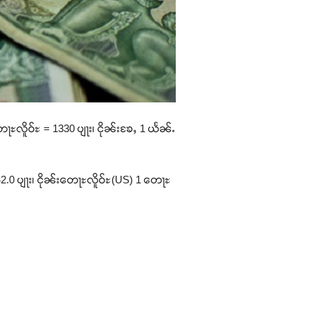
ေႃႊလိူဝ်ႊ = 1330 ပျႃး၊ ငိုၼ်းၶႄႇ 1 ယႅၼ်ႉ
42.0 ပျႃး၊ ငိုၼ်းတေႃႊလိူဝ်ႊ(US) 1 တေႃႊ