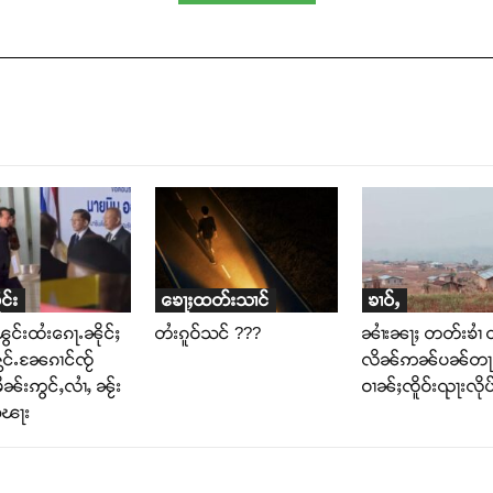
င်း
ၶေႃႈထတ်းသၢင်
ၶၢဝ်ႇ
ွင်းထႆးၵေႃႉၼိုင်ႈ
တႆးၵူဝ်သင် ???
ၼၢႆးၼႃႈ တတ်းၶၢႆ 
ွင်ႉၼႄၵၢင်ၸႂ်
လိၼ်ဢၼ်ပၼ်တႃႇ 
ၼ်းဢွင်ႇလၢႆႇ ၼႂ်း
ဝၢၼ်ႈၸိူဝ်းၺႃးလိုပ
သၽႃး