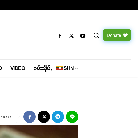
Donate
O
VIDEO
ၵပ်းသိုပ်ႇ
SHN
Share