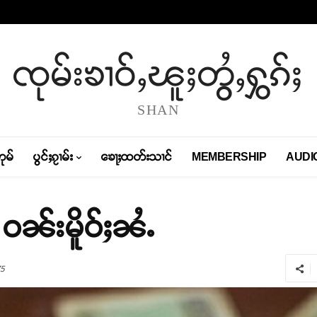
ၸုမ်းၶၢဝ်ႇၽူႈတွႆႇႁွၵ်ႈ
SHAN
တုမ်
ပွင်ႈၵႂၢမ်း
ၶေႃႈထတ်းသၢင်
MEMBERSHIP
AUDI
 ဝၼ်းမိူဝ်ႈၼႆႉ
5