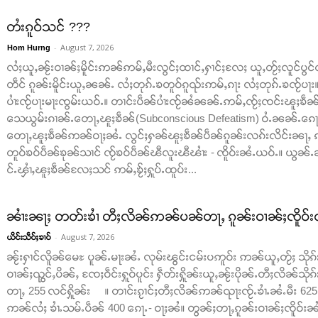
တႆးၵူဝ်သင် ???
-
August 7, 2026
Hom Hurng
လႆႈယူႇၼႂ်းဝၢၼ်ႈမိူင်းဢၼ်ဢမ်ႇမီးလွင်ႈထၢင်ႇႁၢင်ႈလႄႈ ယူႇတႂ်ႈလူင်ပွင
တဵင် ၵူၼ်းမိူင်းယူႇၼၼ်ႉ လႆႈတုၵ်ႉၶတူဝ်ၵူၺ်းဢမ်ႇၵႃး လႆႈတုၵ်ႉၶၸႂ်ပႃ
ပၢႆးၸႂ်ပႃးမႃးၸွမ်းယဝ်ႉ။ တၢင်းပဵၼ်ပၢႆးၸႂ်ၼႆၼၼ်ႉဢမ်ႇၸႂ်ႈၸင်းၽူႈၶဵၼ်ပ
သေယွမ်းၵၢၼ်ႉတေႃႇၽူႈၶဵၼ်(Subconscious Defeatism) ဝႆႉၼၼ်ႉၵေႃႈၸ
တေႃႇၽူႈၶဵၼ်ဢၼ်ဝႃႈၼႆႉ လွင်ႈႁၼ်ၽူႈၶဵၼ်ပဵၼ်ၵူၼ်းလၵ်းလိင်းၼႃႇ ၵ
တူဝ်ၶဝ်ပဵၼ်ၶုၼ်သၢင် ၸႂ်ၶဝ်ပဵၼ်ၽီလူးၽီၽၢႆး - ၸိူဝ်းၼႆႉယဝ်ႉ။ ယ
င်ႉၾၢႆႇၽူႈၶဵၼ်လႄႈသင် ဢမ်ႇၶႂ်ႈႁူပ်ႉထူပ်း...
ၼၢႆးၼႃႈ တတ်းၶၢႆ တီႈလိၼ်ဢၼ်ပၼ်တႃႇ ၵူၼ်းဝၢၼ်ႈၸိူဝ်းၺ
-
August 7, 2026
ယိင်းသဵဝ်ႈၶၢဝ်
ၼႂ်းႁၢင်လိူၼ်မေႊ ပူၼ်ႉမႃးၼႆႉ လုမ်းၽွင်းငမ်းပဢူဝ်း ဢၼ်ယူႇတႂ်ႈ သိုၵ
ဝၢၼ်ႈၺွင်ႇပိၼ်ႇ ၸႄႈဝဵင်းႁူဝ်ပူင်း ႁဵတ်းႁိူၼ်းယူႇၼႂ်းပိုၼ်ႉတီႈလိၼ်သိုၵ
တႃႇ 255 လင်ႁိူၼ်း ။ တၢင်းၵႂၢင်ႈတီႈလိၼ်ဢၼ်ၺႃးၸႂ်ႉၶၢႆႉၼႆႉမီး 625 
ဢၼ်လႆႈ ၶၢႆႉသမ်ႉပဵၼ် 400 ၵေႃႉ- ဝႃႈၼႆ။ တွၼ်ႈတႃႇၵူၼ်းဝၢၼ်ႈၸိူဝ်းၼႆႉ