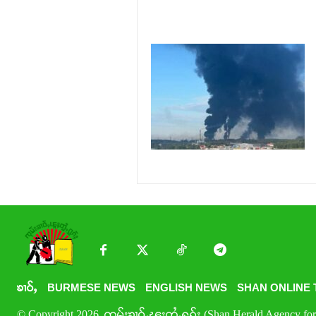
ၶၢဝ်ႇ
BURMESE NEWS
ENGLISH NEWS
SHAN ONLINE 
© Copyright 2026. ၸုမ်းၶၢဝ်ႇၽူႈတွႆႇႁွၵ်ႈ (Shan Herald Agency for 