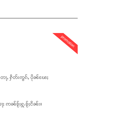
promotion
တေႃႇ ႁဵတ်းဢွၵ်ႇ ပိုၼ်ၽႄႈ
ႃႈ ဢၼ်ၶႂ်ႈႁူႉၶႂ်ႈငိၼ်း။