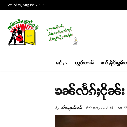
Saturday, August 8, 2026
ၶၢဝ်ႇ
တွင်ႈထၢမ်
ၶၢဝ်ႇမိူင်းႁူမ်ႈ
ၶၼ်လႅၵ်ႈငိုၼ်း
By
February 14, 2018
37
ၸၢႆးယွတ်ႈၶမ်း