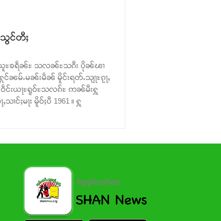
ႊသွင်တီႈ
မိူင်းယူႊၶရဵၼ်ႊ သလၼ်ႊသၵီး ပိုၼ်ၽၢ
်ႈႁုင်ၼမ်ႉမၼ်းမဵၼ် မိူင်းရတ်ႉသျႃႊၵႂႃႇ
ႂ်းဝဵင်းယႃႊရူဝ်ႊသလၵ်ႊ ဢၼ်မီးႁူ
ၢင်ႈမႃး မိူဝ်ႈပီ 1961 ။ ႁူ