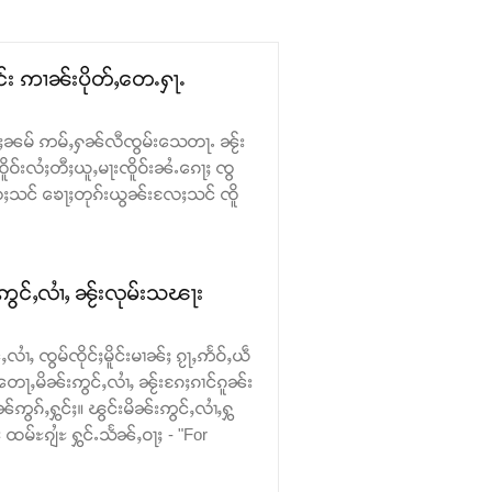
င်း ဢၢၼ်းပိုတ်ႇတေႉႁႃႉ
 ၵမ်ႈၼမ် ဢမ်ႇႁၼ်လီၸွမ်းသေတႃႉ ၼႂ်း
ူဝ်းလႆႈတီႈယူႇမႃးၸိူဝ်းၼႆႉၵေႃႈ ၸွ
ႈသင် ၶေႃႈတုၵ်းယွၼ်းလႄႈသင် ၸိူ
ဢွင်ႇလၢႆႇ ၼႂ်းလုမ်းသၽႃး
လၢႆႇ ၸွမ်ၸိုင်ႈမိူင်းမၢၼ်ႈ ၵႂႃႇဢႅဝ်ႇယဵ
တေႃႇမိၼ်းဢွင်ႇလၢႆႇ ၼႂ်းၵႄႈၵၢင်ၵူၼ်း
ဢွၵ်ႇႁွင်ႈ။ ၽွင်းမိၼ်းဢွင်ႇလၢႆႇႁွ
မ်ႊၵျႆႊ ႁွင်ႉသႅၼ်ႇဝႃႈ - "For