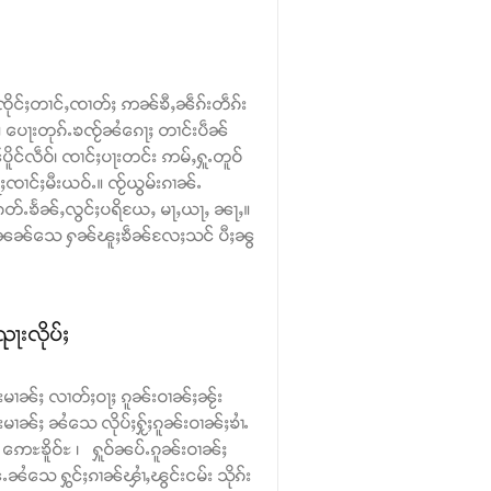
်ၸိုင်ႈတၢင်ႇၸၢတ်ႈ ဢၼ်ၶီႇၼဵၵ်းတဵၵ်း
း။ ပေႃးတုၵ်ႉၶၸႂ်ၼႆၵေႃႈ တၢင်းပဵၼ်
ိူင်လဵဝ်၊ ၸၢင်ႈပႃးတင်း ဢမ်ႇႁူႉတူဝ်
ၢင်ႈမီးယဝ်ႉ။ ၸႂ်ယွမ်းၵၢၼ်ႉ
တ်ႉၶႅၼ်ႇလွင်ႈပရိယႄႇ မႃႇယႃႇ ၼႃႇ။
ွၼ်ႉၼၼ်သေ ႁၼ်ၽူႈၶဵၼ်လႄႈသင် ပီႈၼွ
ႃးလိုပ်ႈ
်းမၢၼ်ႈ လၢတ်ႈဝႃႈ ၵူၼ်းဝၢၼ်ႈၼႂ်း
်းမၢၼ်ႈ ၼႆသေ လိုပ်ႈႁႂ်ႈၵူၼ်းဝၢၼ်ႈၶၢႆႉ
ဢေႊၶိူဝ်ႊ ၊ ႁူဝ်ၼပ်ႉၵူၼ်းဝၢၼ်ႈ
ၼႆသေ ႁွင်ႈၵၢၼ်ၾၢႆႇၽွင်းငမ်း သိုၵ်း