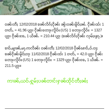
ဝၼ်းတီႈ 12/02/2018 ၶၼ်လႅၵ်ႈငိုၼ်း ၼႂ်းဝၼ်းမိူဝ်ႈၼႆႉ ငိုၼ်းထႆး 1
ဝၢတ်ႇ = 41.96 ပျႃး၊ ငိုၼ်းတေႃႊလိူဝ်ႊ(US) 1 တေႃႊလိူဝ်ႊ = 1327
ပျႃး၊ ငိုၼ်းၶႄႇ 1 ယႅၼ်ႉ = 210.44 ပျႃး (ၶၼ်လႅၵ်ႈငိုၼ်း လုမ်ႈၾႃႉ)။
ၶၢဝ်ႇမျၢၼ်ႇမႃႉဢလိၼ်း ဝၼ်းတီႈ 12/02/2018 ပိုၼ်ၽၢဝ်ႇဝႆႉဝႃႈ
ၶၼ်ငိုၼ်းမိူဝ်ႈဝႃး 11/02/2018 ငိုၼ်းထႆး 1 ဝၢတ်ႇ = 42.0 ပျႃး၊ ငိုၼ်း
တေႃႊလိူဝ်ႊ(US) 1 တေႃႊလိူဝ်ႊ = 1329 ပျႃး၊ ငိုၼ်းၶႄႇ 1 ယႅၼ်ႉ =
211.5 ပျႃး။
ဢၢၼ်ႇယဝ်ႉႁူမ်ႈပၼ်တၢင်းႁၼ်ထိုင်တီႈၼႆႈ