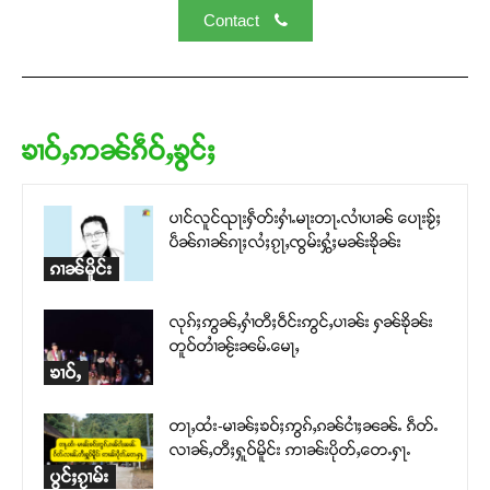
Contact
ၶၢဝ်ႇဢၼ်ၵဵဝ်ႇၶွင်ႈ
Support SHAN
ပၢင်လူင်ၺႃးႁဵတ်းႁၢႆႉမႃးတႃႉလၢႆပၢၼ် ​​ပေႃးၶႂ်ႈ
ပဵၼ်ၵၢၼ်ၵႃႈလႆႈၵႂႃႇၸွမ်းႁွႆႈမၼ်းၶိုၼ်း
တႃႇႁႂ်ႈသဵင်ၵၢင်ၸႂ်ၵူၼ်းမိူင်း ၵူႈတီႈၵူႈလႅၼ်ပေႃးတေၸွ
ၵၢၼ်မိူင်း
တ်ႇ တူဝ်ႈလုမ်ႈၾႃႉၼၼ်ႉ ၶဝ်ႈႁူမ်ႈၵမ်ႉထႅမ် ၸုမ်းၶၢ
ဝ်ႇၽူႈတွႆႇႁွၵ်ႈ လႆႈယူႇၶႃႈဢေႃႈ။
လုၵ်ႈဢွၼ်ႇႁၢႆတီႈဝဵင်းဢွင်ႇပၢၼ်း ႁၼ်ၶိုၼ်း
တူဝ်တၢႆၼႂ်းၼမ်ႉမေႃႇ
ၶၢဝ်ႇ
Donate Now
တႃႇထႆး-မၢၼ်ႈၶဝ်ႈဢွၵ်ႇၵၼ်ငၢႆႈၼၼ်ႉ ၵဵတ်ႉ
လၢၼ်ႇတီႈႁူဝ်မိူင်း ဢၢၼ်းပိုတ်ႇတေႉႁႃႉ
ပွင်ႈၵႂၢမ်း