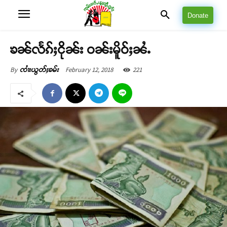
Donate
ၶၼ်လႅၵ်ႈငိုၼ်း ဝၼ်းမိူဝ်ႈၼႆႉ
February 12, 2018
221
By
ၸၢႆးယွတ်ႈၶမ်း