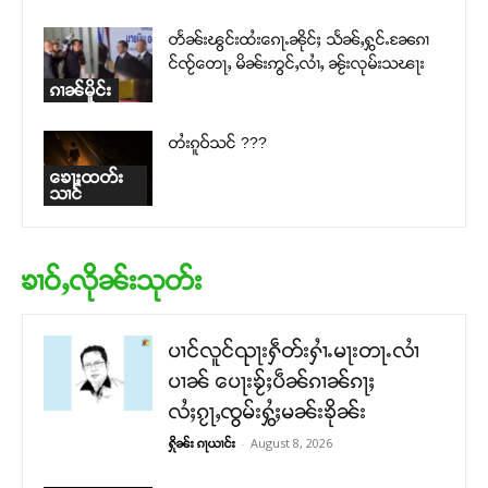
တႅၼ်းၽွင်းထႆးၵေႃႉၼိုင်ႈ သႅၼ်ႇႁွင်ႉၼႄၵၢ
င်ၸႂ်တေႃႇ မိၼ်းဢွင်ႇလၢႆႇ ၼႂ်းလုမ်းသၽႃး
ၵၢၼ်မိူင်း
တႆးၵူဝ်သင် ???
ၶေႃႈထတ်း
သၢင်
ၶၢဝ်ႇလိုၼ်းသုတ်း
ပၢင်လူင်ၺႃးႁဵတ်းႁၢႆႉမႃးတႃႉလၢႆ
ပၢၼ် ​​ပေႃးၶႂ်ႈပဵၼ်ၵၢၼ်ၵႃႈ
လႆႈၵႂႃႇၸွမ်းႁွႆႈမၼ်းၶိုၼ်း
-
August 8, 2026
ႁိုၼ်း ၵႃယၢင်း