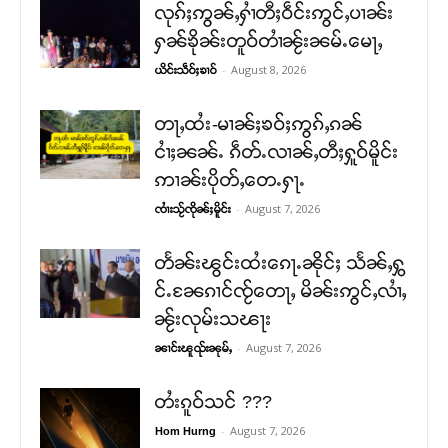
လုၵ်ႈဢွၼ်ႇႁၢႆတီႈဝဵင်းဢွင်ႇပၢၼ်း
ႁၼ်ၶိုၼ်းတူဝ်တၢႆၼႂ်းၼမ်ႉမေႃႇ
-
August 8, 2026
ယိင်းသဵဝ်ႈၶၢဝ်
တႃႇထႆး-မၢၼ်ႈၶဝ်ႈဢွၵ်ႇၵၼ်
ငၢႆႈၼၼ်ႉ ၵဵတ်ႉလၢၼ်ႇတီႈႁူဝ်မိူင်း
ဢၢၼ်းပိုတ်ႇတေႉႁႃႉ
-
August 7, 2026
ၸၢႆးသႂ်ၸိုၼ်ႈမိူင်း
တႅၼ်းၽွင်းထႆးၵေႃႉၼိုင်ႈ သႅၼ်ႇႁွ
င်ႉၼႄၵၢင်ၸႂ်တေႃႇ မိၼ်းဢွင်ႇလၢႆႇ
ၼႂ်းလုမ်းသၽႃး
-
August 7, 2026
ၼၢင်းၽူၺ်းၼုမ်ႇ
တႆးၵူဝ်သင် ???
-
August 7, 2026
Hom Hurng