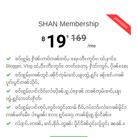
promotion
SHAN Membership
19
169
฿
฿
/mo
ၶဝ်ႈႁူမ်ႈ ႁဵၼ်းဢဝ်ၵၢၼ်ၶၢဝ်ႇ၊ ရေႊတီႊဢူဝ်ႊ၊ ထႆႇႁၢင်ႈ၊
Blogger, Vlog ထႆႇဝီႊတီႊဢူဝ်ႊ တတ်းတေႃႇ ႁဵတ်းဢွၵ်ႇ ပိုၼ်ၽႄႈ
ၶဝ်ႈႁူမ်ႈၵၢၼ်တူင်ႉၼိုင်ၸုမ်းၶၢဝ်ႇၽူႈတွႆႇႁွၵ်ႈ ၼႂ်းၶၵ်ႉၵၢၼ်
ပူၵ်းပွင်ၵၢၼ်သိုဝ်ႇ
ၶဝ်ႈႁူမ်ႈပၢင်လႅၵ်ႈလၢႆႈပိုၼ်ႉႁူႉပၢႆးႁၼ် ဢၼ်ၸုမ်းၶၢဝ်ႇၽူႈ
တွႆႇႁွၵ်ႈၸတ်းႁဵတ်း
ၶဝ်ႈႁူမ်ႈပၢင်ဢုပ်ႇဢူဝ်းတွင်ႈထၢမ် ၵဵဝ်ႇၵပ်းငဝ်းလၢႆးၵၢၼ်မိူင်း၊
ၵၢၼ်မၢၵ်ႈမီး၊ ပၢႆးမွၼ်း လႄႈ ႁူဝ်ၶေႃႈ ဢၼ်ၶႂ်ႈႁူႉၶႂ်ႈငိၼ်း။
လႆႈႁပ်ႉဢၢၼ်ႇ ၶၢဝ်ႇၶိုၵ်ႉတွၼ်း ပိူင်ပဵၼ်ဝူင်ႈလႂ်ဝူင်ႈ ၼၼ်ႉ။