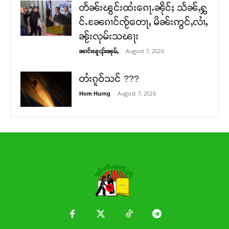
တႅၼ်းၽွင်းထႆးၵေႃႉၼိုင်ႈ သႅၼ်ႇႁွ
င်ႉၼႄၵၢင်ၸႂ်တေႃႇ မိၼ်းဢွင်ႇလၢႆႇ
ၼႂ်းလုမ်းသၽႃး
-
August 7, 2026
ၼၢင်းၽူၺ်းၼုမ်ႇ
တႆးၵူဝ်သင် ???
-
August 7, 2026
Hom Hurng