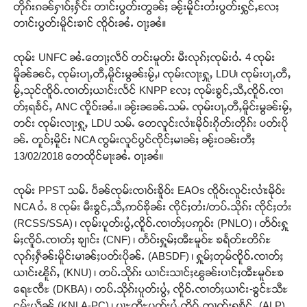
တိုၵ်းၵၼ်ႁၢဝ်ႈႁႅင်း တၢင်းပွတ်းတွၼ်ႈ ၼႂ်းမိူင်းတႆးပွတ်းႁွင်ႇလႄႈ
တၢင်းပွတ်းမိူင်းၶၢင် ၸိူဝ်းၼႆႉ ဝႃႈၼႆ။
ၸုမ်း UNFC ၼႆႉတေႃႈလဵဝ် တင်းမူတ်း မီးလုၵ်ႈၸုမ်းဝႆႉ 4 ၸုမ်း
မိူၼ်ၼင်ႇ ၸုမ်းပႃႇတီႇမိူင်းမွၼ်းမႂ်ႇ၊ ၸုမ်းလႃးႁူႇ LDU၊ ၸုမ်းပႃႇတီႇ
မႂ်ႇသုင်ၸိူဝ်ႉၸၢတ်ႈယၢင်းလႅင် KNPP လႄႈ ၸုမ်းၶွင်ႇသီႇၸိူဝ်ႉၸၢ
တ်ႈရၶႅင်ႇ ANC ၸိူဝ်းၼႆႉ။ ၼႂ်းၼၼ်ႉသမ်ႉ ၸုမ်းပႃႇတီႇမိူင်းမွၼ်းမႂ်ႇ
တင်း ၸုမ်းလႃးႁူႇ LDU သမ်ႉ တေလူင်းလၢႆးမိုဝ်းၵိုတ်းတိုၵ်း ပတ်းပို
ၼ်ႉ တူဝ်ႈမိူင်း NCA ၸွမ်းလူင်ပွင်ၸိုင်ႈမၢၼ်ႈ ၼႂ်းဝၼ်းတီႈ
13/02/2018 တေထိုင်မႃးၼႆႉ ဝႃႈၼႆ။
ၸုမ်း PPST သမ်ႉ ပဵၼ်ၸုမ်းၸၢဝ်းၶိူဝ်း EAOs ၸိူဝ်းလူင်းလၢႆးမိုဝ်း
NCA ဝႆႉ 8 ၸုမ်း မီးၶွင်ႇသီႇဢဝ်ၶိုၼ်း ၸိုင်ႈတႆး/တပ်ႉသိုၵ်း ၸိုင်ႈတႆး
(RCSS/SSA) ၊ ၸုမ်းပူတ်းပွႆႇၸိူဝ်ႉၸၢတ်ႈပဢူဝ်း (PNLO) ၊ တႅဝ်းႁူ
မ်ႈၸိူဝ်ႉၸၢတ်ႈ ၶျၢင်း (CNF) ၊ တႅဝ်းႁူမ်ႈၻီႊမူဝ်ႊ ၶရႅတ်ႊတိၵ်ႊ
လုၵ်ႈႁဵၼ်းမိူင်းမၢၼ်ႈပတ်းပိုၼ်ႉ (ABSDF) ၊ ႁူမ်ႈတုမ်ၸိူဝ်ႉၸၢတ်ႈ
ယၢင်းၽိူၵ်ႇ (KNU) ၊ တပ်ႉသိုၵ်း ယၢင်းသၢင်ႈၽွၼ်းပၢင်ႈၻီႊမူဝ်ႊၶ
ရေႊၸီႊ (DKBA) ၊ တပ်ႉသိုၵ်းပူတ်းပွႆႇ ၸိူဝ်ႉၸၢတ်ႈယၢင်း-ၶွင်ႊသီႊ
ငမ်းယဵၼ် (KNLA-PC) ၊ ပႃႊတီႊပူတ်းပွႆႇၸိူဝ်ႉၸၢတ်ႈရၶႅင်ႇ (ALP)