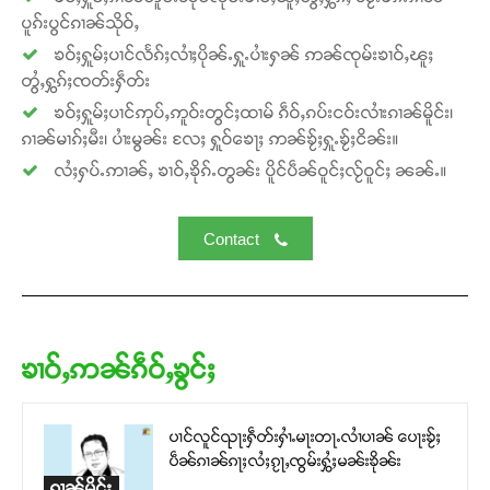
ပူၵ်းပွင်ၵၢၼ်သိုဝ်ႇ
ၶဝ်ႈႁူမ်ႈပၢင်လႅၵ်ႈလၢႆႈပိုၼ်ႉႁူႉပၢႆးႁၼ် ဢၼ်ၸုမ်းၶၢဝ်ႇၽူႈ
တွႆႇႁွၵ်ႈၸတ်းႁဵတ်း
ၶဝ်ႈႁူမ်ႈပၢင်ဢုပ်ႇဢူဝ်းတွင်ႈထၢမ် ၵဵဝ်ႇၵပ်းငဝ်းလၢႆးၵၢၼ်မိူင်း၊
ၵၢၼ်မၢၵ်ႈမီး၊ ပၢႆးမွၼ်း လႄႈ ႁူဝ်ၶေႃႈ ဢၼ်ၶႂ်ႈႁူႉၶႂ်ႈငိၼ်း။
လႆႈႁပ်ႉဢၢၼ်ႇ ၶၢဝ်ႇၶိုၵ်ႉတွၼ်း ပိူင်ပဵၼ်ဝူင်ႈလႂ်ဝူင်ႈ ၼၼ်ႉ။
Contact
ၶၢဝ်ႇဢၼ်ၵဵဝ်ႇၶွင်ႈ
ပၢင်လူင်ၺႃးႁဵတ်းႁၢႆႉမႃးတႃႉလၢႆပၢၼ် ​​ပေႃးၶႂ်ႈ
ပဵၼ်ၵၢၼ်ၵႃႈလႆႈၵႂႃႇၸွမ်းႁွႆႈမၼ်းၶိုၼ်း
ၵၢၼ်မိူင်း