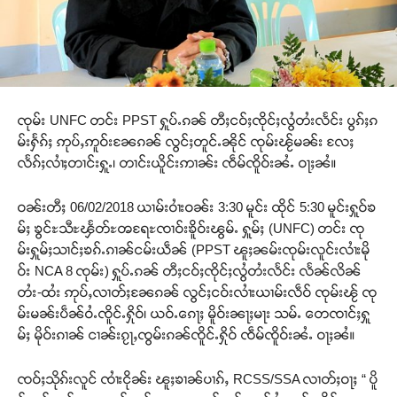
ၸုမ်း UNFC တင်း PPST ႁူပ်ႉၵၼ် တီႈငဝ်ႈၸိုင်ႈလွႆတႆးလႅင်း ပွၵ်ႈၵ
မ်းႁႅၵ်ႈ ဢုပ်ႇဢူဝ်းၼႄၵၼ် လွင်ႈတူင်ႉၼိုင် ၸုမ်းၽႂ်မၼ်း လႄႈ
လႅၵ်ႈလၢႆႈတၢင်းႁူႉ၊ တၢင်းယိူင်းဢၢၼ်း ၸဵမ်ၸိူဝ်းၼႆႉ ဝႃႈၼႆ။
ဝၼ်းတီႈ 06/02/2018 ယၢမ်းဝၢႆးဝၼ်း 3:30 မူင်း ထိုင် 5:30 မူင်းႁူဝ်ၶ
မ်ႈ ၶွင်ႊသီႊၾႅတ်ႊၻရႄႊၸၢဝ်းၶိူဝ်းၽွမ်ႉ ႁူမ်ႈ (UNFC) တင်း ၸု
မ်းႁူမ်ႈသၢင်ႈၶၵ်ႉၵၢၼ်ငမ်းယဵၼ် (PPST ၽူႈၼမ်းၸုမ်းလူင်းလၢႆးမို
ဝ်း NCA 8 ၸုမ်း) ႁူပ်ႉၵၼ် တီႈငဝ်ႈၸိုင်ႈလွႆတႆးလႅင်း လႅၼ်လိၼ်
တႆး-ထႆး ဢုပ်ႇလၢတ်ႈၼႄၵၼ် လွင်ႈငဝ်းလၢႆးယၢမ်းလဵဝ် ၸုမ်းၽႂ် ၸု
မ်းမၼ်းပဵၼ်ဝႆႉၸိူင်ႉႁိုဝ်၊ ယဝ်ႉၵေႃႈ မိူဝ်းၼႃႈမႃး သမ်ႉ တေၸၢင်ႈႁူ
မ်ႈ မိုဝ်းၵၢၼ် ငၢၼ်းၵႂႃႇၸွမ်းၵၼ်ၸိူင်ႉႁိုဝ် ၸဵမ်ၸိူဝ်းၼႆႉ ဝႃႈၼႆ။
ၸဝ်ႈသိုၵ်းလူင် ၸၢႆးငိုၼ်း ၽူႈၶၢၼ်ပၢၵ်ႇ RCSS/SSA လၢတ်ႈဝႃႈ “ ပိူ