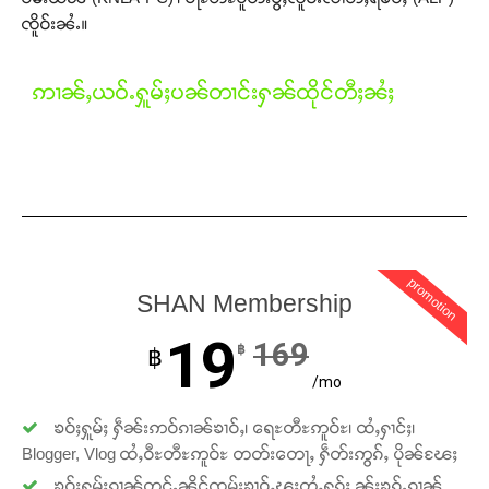
ၸိူဝ်းၼႆႉ။
Support SHAN
ဢၢၼ်ႇယဝ်ႉႁူမ်ႈပၼ်တၢင်းႁၼ်ထိုင်တီႈၼႆႈ
တႃႇႁႂ်ႈသဵင်ၵၢင်ၸႂ်ၵူၼ်းမိူင်း ၵူႈတီႈၵူႈလႅၼ်ပေႃးတေၸွ
တ်ႇ တူဝ်ႈလုမ်ႈၾႃႉၼၼ်ႉ ၶဝ်ႈႁူမ်ႈၵမ်ႉထႅမ် ၸုမ်းၶၢ
ဝ်ႇၽူႈတွႆႇႁွၵ်ႈ လႆႈယူႇၶႃႈဢေႃႈ။
Donate Now
promotion
SHAN Membership
19
169
฿
฿
/mo
ၶဝ်ႈႁူမ်ႈ ႁဵၼ်းဢဝ်ၵၢၼ်ၶၢဝ်ႇ၊ ရေႊတီႊဢူဝ်ႊ၊ ထႆႇႁၢင်ႈ၊
Blogger, Vlog ထႆႇဝီႊတီႊဢူဝ်ႊ တတ်းတေႃႇ ႁဵတ်းဢွၵ်ႇ ပိုၼ်ၽႄႈ
ၶဝ်ႈႁူမ်ႈၵၢၼ်တူင်ႉၼိုင်ၸုမ်းၶၢဝ်ႇၽူႈတွႆႇႁွၵ်ႈ ၼႂ်းၶၵ်ႉၵၢၼ်