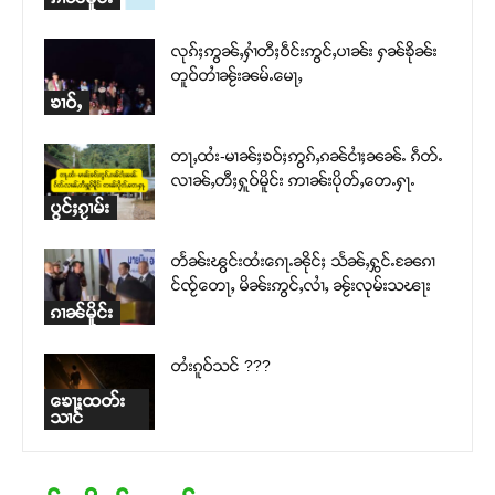
လုၵ်ႈဢွၼ်ႇႁၢႆတီႈဝဵင်းဢွင်ႇပၢၼ်း ႁၼ်ၶိုၼ်း
တူဝ်တၢႆၼႂ်းၼမ်ႉမေႃႇ
ၶၢဝ်ႇ
တႃႇထႆး-မၢၼ်ႈၶဝ်ႈဢွၵ်ႇၵၼ်ငၢႆႈၼၼ်ႉ ၵဵတ်ႉ
လၢၼ်ႇတီႈႁူဝ်မိူင်း ဢၢၼ်းပိုတ်ႇတေႉႁႃႉ
ပွင်ႈၵႂၢမ်း
တႅၼ်းၽွင်းထႆးၵေႃႉၼိုင်ႈ သႅၼ်ႇႁွင်ႉၼႄၵၢ
င်ၸႂ်တေႃႇ မိၼ်းဢွင်ႇလၢႆႇ ၼႂ်းလုမ်းသၽႃး
ၵၢၼ်မိူင်း
တႆးၵူဝ်သင် ???
ၶေႃႈထတ်း
သၢင်