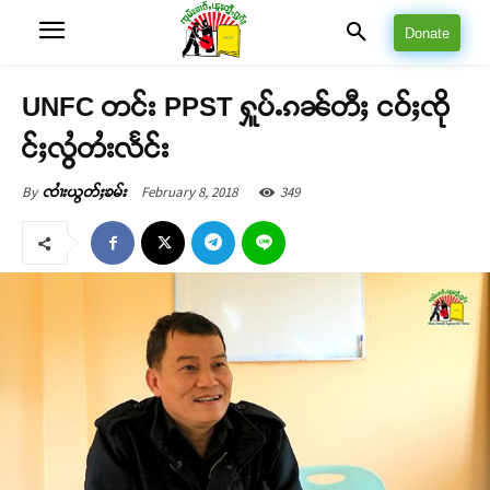
Donate
UNFC တင်း PPST ႁူပ်ႉၵၼ်တီႈ ငဝ်ႈၸို
င်ႈလွႆတႆးလႅင်း
February 8, 2018
349
By
ၸၢႆးယွတ်ႈၶမ်း