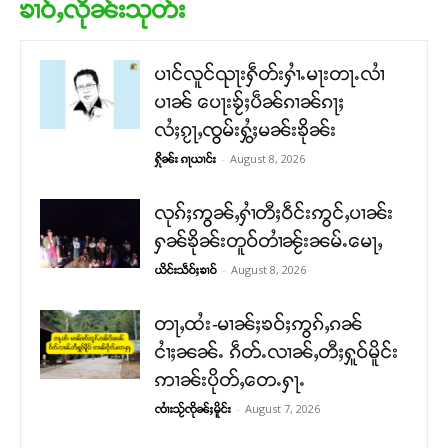
ၶၢဝ်ႇလိုၼ်းသုတ်း
ပၢင်လူင်ၺႃးႁဵတ်းႁၢႆႉမႃးတႃႉလၢႆ
ပၢၼ် ​​ပေႃးၶႂ်ႈပဵၼ်ၵၢၼ်ၵႃႈ
လႆႈၵႂႃႇၸွမ်းႁွႆႈမၼ်းၶိုၼ်း
-
August 8, 2026
ႁိုၼ်း ၵႃယၢင်း
လုၵ်ႈဢွၼ်ႇႁၢႆတီႈဝဵင်းဢွင်ႇပၢၼ်း
ႁၼ်ၶိုၼ်းတူဝ်တၢႆၼႂ်းၼမ်ႉမေႃႇ
-
August 8, 2026
ယိင်းသဵဝ်ႈၶၢဝ်
တႃႇထႆး-မၢၼ်ႈၶဝ်ႈဢွၵ်ႇၵၼ်
ငၢႆႈၼၼ်ႉ ၵဵတ်ႉလၢၼ်ႇတီႈႁူဝ်မိူင်း
ဢၢၼ်းပိုတ်ႇတေႉႁႃႉ
-
August 7, 2026
ၸၢႆးသႂ်ၸိုၼ်ႈမိူင်း