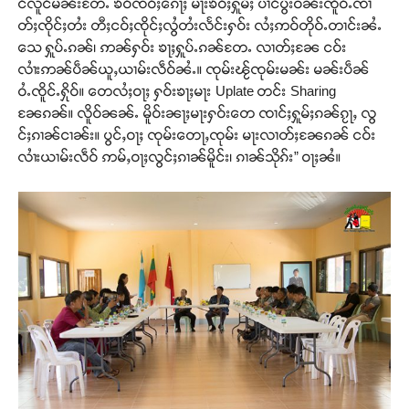
င်လူင်မၼ်းတႄႉ ၶဝ်ၸဝ်ႈၵေႃႈ မႃးၶဝ်ႈႁူမ်ႈ ပၢင်ပွႆးဝၼ်းၸိူဝ်ႉၸၢ
တ်ႈၸိုင်ႈတႆး တီႈငဝ်ႈၸိုင်ႈလွႆတႆးလႅင်းႁဝ်း လႆႈဢဝ်တိုဝ်ႉတၢင်းၼႆႉ
သေ ႁူပ်ႉၵၼ်၊ ဢၼ်ႁဝ်း ၶႃႈႁူပ်ႉၵၼ်တႄႉ လၢတ်ႈၼႄ ငဝ်း
လၢႆးဢၼ်ပဵၼ်ယူႇယၢမ်းလဵဝ်ၼႆႉ။ ၸုမ်းၽႂ်ၸုမ်းမၼ်း မၼ်းပဵၼ်
ဝႆႉၸိူင်ႉႁိုဝ်။ တေလႆႈဝႃႈ ႁဝ်းၶႃႈမႃး Uplate တင်း Sharing
ၼႄၵၼ်။ လိူဝ်ၼၼ်ႉ မိူဝ်းၼႃႈမႃးႁဝ်းတေ ၸၢင်ႈႁူမ်ႈၵၼ်ၵႂႃႇ လွ
င်ႈၵၢၼ်ငၢၼ်း။ ပွင်ႇဝႃႈ ၸုမ်းတေႃႇၸုမ်း မႃးလၢတ်ႈၼႄၵၼ် ငဝ်း
လၢႆးယၢမ်းလဵဝ် ဢမ်ႇဝႃႈလွင်ႈၵၢၼ်မိူင်း၊ ၵၢၼ်သိုၵ်း” ဝႃႈၼႆ။