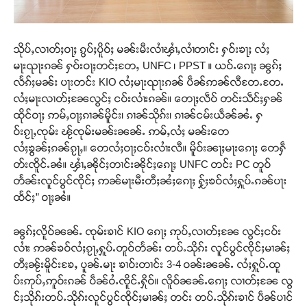
သိုပ်ႇလၢတ်ႈဝႃႈ ၵွပ်ႈပိူဝ်ႈ မၼ်းမီးလၢႆၾၢႆႇလၢႆတၢင်း ႁဝ်းၶႃႈ လႆႈ
မႃးၺႃးၵၼ် ႁဝ်းဝႃႈတင်ႈတႄႇ UNFC ၊ PPST ။ ယဝ်ႉၵေႃႈ ၼွၵ်ႈ
လႅၵ်ႈမၼ်း ပႃးတင်း KIO လႆႈမႃးၺႃးၵၼ် ပဵၼ်ဢၼ်လီတႄႉတႄႉ
လႆႈမႃးလၢတ်ႈၼႄလွင်ႈ ငဝ်းလၢႆးၵၼ်။ တေႃႈလဵဝ် တင်းသဵင်ႈႁၼ်
ထိုင်ဝႃႈ ဢမ်ႇဝႃႈၵၢၼ်မိူင်း၊ ၵၢၼ်သိုၵ်း၊ ၵၢၼ်ငမ်းယဵၼ်ၼႆႉ ႁ
ဝ်းၵႂႃႇၸုမ်း ၽႂ်ၸုမ်းမၼ်းၼၼ်ႉ ဢမ်ႇလႆႈ မၼ်းတေ
လႆႈၶွၼ်ႈၵၼ်ၵႂႃႇ။ တေလႆႈဝႃႈငဝ်းလၢႆးလီ။ မိူဝ်းၼႃႈမႃးၵေႃႈ တေႁဵ
တ်းၸိူင်ႉၼႆ။ ၾၢႆႇၼိုင်ႈတၢင်းၼိုင်ႈၵေႃႈ UNFC တင်း PC တူဝ်
တႅၼ်းလူင်ပွင်ၸိုင်ႈ ဢၼ်မႃးမီးတီႈၼႆႈၵေႃႈ ႁႂ်ႈၶဝ်လႆႈႁူပ်ႉၵၼ်ပႃး
ထႅင်ႈ” ဝႃႈၼႆ။
ၼွၵ်ႈလိူဝ်ၼၼ်ႉ ၸုမ်းၶၢင် KIO ၵေႃႈ ဢုပ်ႇလၢတ်ႈၼႄ လွင်ႈငဝ်း
လၢႆး ဢၼ်ၶဝ်လႆႈၵႂႃႇႁူပ်ႉတူဝ်တႅၼ်း တပ်ႉသိုၵ်း လူင်ပွင်ၸိုင်ႈမၢၼ်ႈ
တီႈၼႂ်းမိူင်းၶႄႇ ပူၼ်ႉမႃး ၶၢဝ်းတၢင်း 3-4 ဝၼ်းၼၼ်ႉ လႆႈႁူပ်ႉထူ
ပ်းဢုပ်ႇဢူဝ်းၵၼ် ပဵၼ်ဝႆႉၸိူင်ႉႁိုဝ်။ လိူဝ်ၼၼ်ႉၵေႃႈ လၢတ်ႈၼႄ လွ
င်ႈသိုၵ်းတပ်ႉသိုၵ်းလူင်ပွင်ၸိုင်ႈမၢၼ်ႈ တင်း တပ်ႉသိုၵ်းၶၢင် ပဵၼ်ပၢင်