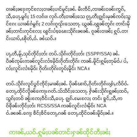
ဝၢၼ်ႈၼႃးဢုင်လႄႈဝၢၼ်ႈပၢင်မူင်ႈၼႆႉ မီးၸဵင်ႇၸၢၼ်းဝၼ်းဢွၵ်ႇ
သီႇပေႃႉမွၵ်ႈ 15 လၵ်း။ လုၵ်ႉတီႈဝၢၼ်ႈသေ ၵႂႃႇတီႈၵျွင်းမုၼ်ၸဝ်ႈသွ
င်ၵႄး ယၢၼ်ၵႆမွၵ်ႈ 2 လၵ်းၵူၺ်းသေတႃႉ ယွၼ်ႉၾူၼ်တူၵ်း တၢင်းမို
ၼ်ႈတၢင်းဢုင်လႄႈ ၽွင်းပၢႆႈၽေးသိုၵ်းၼၼ်ႉ ၵူၼ်းဝၢၼ်ႈ ႁူပ်ႉတၢ
င်းယၢပ်ႇၽိုတ်ႇဝႆႉ ၼႆယဝ်ႉ။
ပႃႇတီႇမႂ်ႇသုင်ၸိုင်ႈတႆး တပ်ႉသိုၵ်းၸိုင်ႈတႆး (SSPP/SSA) ၼႆႉ
ပဵၼ်ၸုမ်းဢၼ်လူင်းလၢႆးမိုဝ်းၵိုတ်းတိုၵ်း ၸၼ်ႉမိူင်းႁူမ်ႈတုမ်ဝႆႉ၊ ပႆႇ
လႆႈလူင်းလၢႆးမိုဝ်း ၵိုတ်းတိုၵ်းတူဝ်ႈမိူင်း NCA ။
Support SHAN
တပ်ႉသိုၵ်းလူင်ပွင်ၸိုင်ႈမၢၼ်ႈၼႆႉ ပိုၼ်ၽၢဝ်ႇၵိုတ်းတိုၵ်းၾၢႆႇလဵဝ်ဝႆႉ
တေႃႇထိုင်လိူၼ်ဢေႃႊၵတ်ႉသ်သဵင်ႈသေတႃႉ ႁႅၼ်းသိုၵ်းႁွၼ်ႈထဝ်ႇ
တႃႇႁႂ်ႈသဵင်ၵၢင်ၸႂ်ၵူၼ်းမိူင်း ၵူႈတီႈၵူႈလႅၼ်ပေႃးတေၸွ
သွၵ်ႈတဝ် ၼႂ်းၸႄႈဝဵင်းသီႇပေႃႉ ၵျွၵ်ႉမႄးလႄႈ တင်း ၶွင်ႇသီႇဢ
တ်ႇ တူဝ်ႈလုမ်ႈၾႃႉၼၼ်ႉ ၶဝ်ႈႁူမ်ႈၵမ်ႉထႅမ် ၸုမ်းၶၢ
ဝ်ၶိုၼ်းၸိုင်ႈတႆး RCSS/SSA ဢၼ်လူင်းလၢႆမိုဝ်း NCA
ဝ်ႇၽူႈတွႆႇႁွၵ်ႈ လႆႈယူႇၶႃႈဢေႃႈ။
ဝႆႉၼၼ်ႉၵေႃႈ ၶဵင်ႈၶႅင်တေႃႇၵၼ် တေႃႇထိုင်ဝၼ်းမိူဝ်ႈၼႆႉ။
Donate Now
ဢၢၼ်ႇယဝ်ႉႁူမ်ႈပၼ်တၢင်းႁၼ်ထိုင်တီႈၼႆႈ