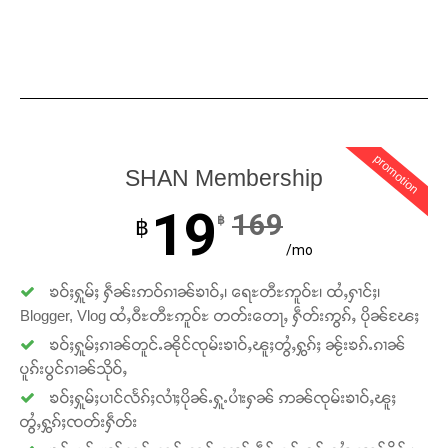
promotion
SHAN Membership
19
169
฿
฿
/mo
ၶဝ်ႈႁူမ်ႈ ႁဵၼ်းဢဝ်ၵၢၼ်ၶၢဝ်ႇ၊ ရေႊတီႊဢူဝ်ႊ၊ ထႆႇႁၢင်ႈ၊
Blogger, Vlog ထႆႇဝီႊတီႊဢူဝ်ႊ တတ်းတေႃႇ ႁဵတ်းဢွၵ်ႇ ပိုၼ်ၽႄႈ
ၶဝ်ႈႁူမ်ႈၵၢၼ်တူင်ႉၼိုင်ၸုမ်းၶၢဝ်ႇၽူႈတွႆႇႁွၵ်ႈ ၼႂ်းၶၵ်ႉၵၢၼ်
ပူၵ်းပွင်ၵၢၼ်သိုဝ်ႇ
ၶဝ်ႈႁူမ်ႈပၢင်လႅၵ်ႈလၢႆႈပိုၼ်ႉႁူႉပၢႆးႁၼ် ဢၼ်ၸုမ်းၶၢဝ်ႇၽူႈ
တွႆႇႁွၵ်ႈၸတ်းႁဵတ်း