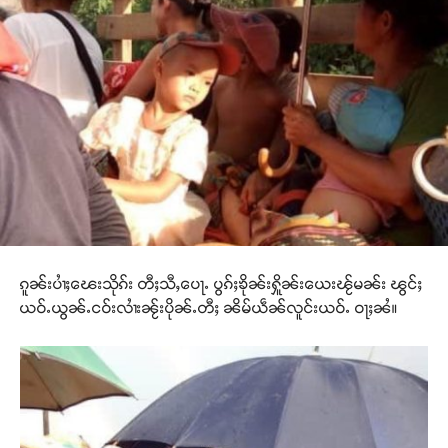
ၵူၼ်းပၢႆႈၽေးသိုၵ်း တီႈသီႇပေႃႉ ပွၵ်ႈၶိုၼ်းႁိူၼ်းယေးၽႂ်မၼ်း ၽွင်ႈ
ယဝ်ႉယွၼ်ႉငဝ်းလၢႆးၼႂ်းပိုၼ်ႉတီႈ ၼိမ်ယဵၼ်လူင်းယဝ်ႉ ဝႃႈၼႆ။