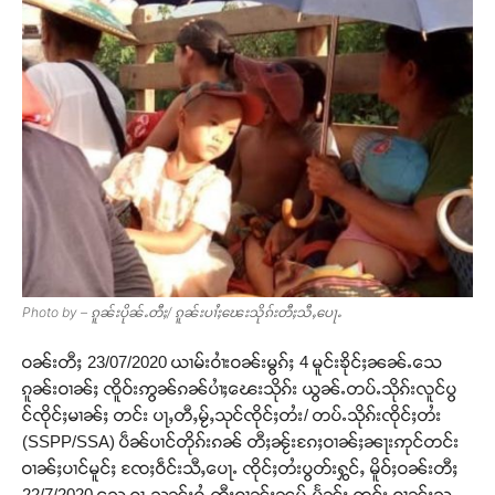
Photo by – ၵူၼ်းပိုၼ်ႉတီႈ/ ၵူၼ်းပၢႆႈၽေးသိုၵ်းတီႈသီႇပေႃႉ
ဝၼ်းတီႈ 23/07/2020 ယၢမ်းဝၢႆးဝၼ်းမွၵ်ႈ 4 မူင်းၶိုင်ႈၼၼ်ႉသေ
ၵူၼ်းဝၢၼ်ႈ ၸိူဝ်းဢွၼ်ၵၼ်ပၢႆႈၽေးသိုၵ်း ယွၼ်ႉတပ်ႉသိုၵ်းလူင်ပွ
င်ၸိုင်ႈမၢၼ်ႈ တင်း ပႃႇတီႇမႂ်ႇသုင်ၸိုင်ႈတႆး/ တပ်ႉသိုၵ်းၸိုင်ႈတႆး
(SSPP/SSA) ပဵၼ်ပၢင်တိုၵ်းၵၼ် တီႈၼႂ်းၵႄႈဝၢၼ်ႈၼႃးဢုင်တင်း
ဝၢၼ်ႈပၢင်မူင်ႈ ၸႄႈဝဵင်းသီႇပေႃႉ ၸိုင်ႈတႆးပွတ်းႁွင်ႇ မိူဝ်ႈဝၼ်းတီႈ
22/7/2020 သေ ၵႂႃႇသွၼ်ႈဝႆႉတီႈဝၢၼ်ႈၼမ်ႉပႅၼ်ႈ တင်း ဝၢၼ်ႈသွ