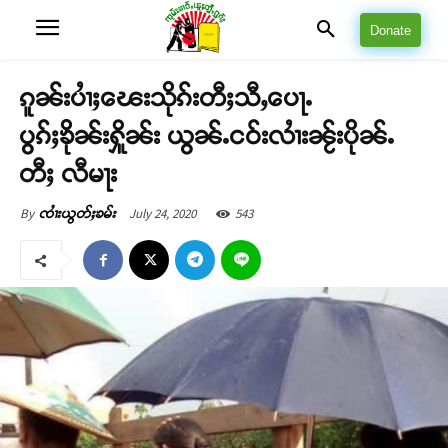
Donate
ၵူၼ်းပၢႆႈၽေးသိုၵ်းတီႈသီႇပေႃႉ
ပွၵ်ႈၶိုၼ်းႁိူၼ်း ယွၼ်ႉငဝ်းလၢႆးၼႂ်းပိုၼ်ႉ
တီႈ လီမႃး
July 24, 2020
543
By
ၸၢႆးယွတ်ႈၶမ်း