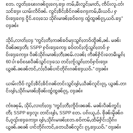
တႄႉ လွတ်ႈၽေးၵၼ်ၵူႈၵေႃႉၶႃႈ၊ ဢမ်ႇမီးလွင်ႈမၢတ်ႇ ၸဵပ်းလူႉတၢႆ
သင်ၶႃႈ။ ယၢမ်းလဵဝ်ၼႆႉ လွင်ႈၶဵင်ႈၶႅင်ၵၼ်ၵေႃႈဢမ်ႇမီးယဝ်ႉ၊ ႁ
ဝ်းၶႃႈၵေႃႈ ငိူင်ႉဝႄႈသေ သိုၵ်းမၢၼ်ႈၶဝ်ၵေႃႈ ထွႆထွၼ်ၵႂႃႇယဝ်ႉၶႃႈ”
ဝႃႈၼႆ။
သိုပ်ႇလၢတ်ႈဝႃႈ “ဢွင်ႈတီႈဢၼ်ၶဝ်မႃးသွၵ်ႈတဝ်ထိူၼ်ႇၼႆႉ မၼ်း
ပဵၼ်ၼႃႈတီႈ SSPP ႁဝ်းၶႃႈဢေႃႈ ၶဝ်တင်ႈၸႂ်သွၵ်ႈတဝ် ႁ
ဝ်းၶႃႈဢေႃႈ။ ပဵၼ်သိုၵ်းမၢၼ်ႈတီႈၼမ်ႉလၼ်ႈ ဢဵၼ်ႁႅင်းတေမီးမွၵ်ႈ
60 ပၢႆ ၶဝ်ၽႄပဵၼ်သွင်ငႃးသေ တင်ႈၸႂ်သွၵ်ႈတဝ်ႁဝ်းၶႃႈ။
ယွၼ်ႉၼၼ်ၸင်ႇလႆႈပဵၼ်ပၢင်တိုၵ်းၵၼ်ၶႃႈယဝ်ႉ” ဝႃႈၼႆ။
ယၢမ်းလဵဝ် လွင်ႈၶဵင်ႈၶႅင်ၵၼ်တင်းသွင်ၾၢႆႇယဵၼ်လူင်းၵႂႃႇ ယွၼ်ႉတၢ
င်းၾၢႆႇသိုၵ်းမၢၼ်ႈၶိုၼ်းထွႆထွၼ်ၵႂႃႇ ဝႃႈၼႆ။
ၸၢႆးၼုမ်ႇ သိုပ်ႇလၢတ်ႈဝႃႈ “ဢွင်ႈတီႈၸိူဝ်းၼၼ်ႉ မၼ်းပဵၼ်ဢွင်ႈ
တီႈ SSPP ၶႃႈလူး တၢင်းၾၢႆႇ SSPP တႄႉ ပၵ်းယူႇဝႆႉ ၶိုၼ်းမိူၼ်ၵ
ဝ်ႇၵူၺ်းၶႃႈဢေႃႈ။ ၾၢႆႇသိုၵ်းမၢၼ်ႈတႄႉၶဝ်ဢမ်ႇထႅမ်ႁႅင်းသိုၵ်း၊
ယွၼ်ႉၼၼ် ပၢင်တိုၵ်းၸင်ႇတေယဵၼ်လူင်း ၵႂႃႇၶႃႈယဝ်ႉ” ဝႃႈၼႆ။