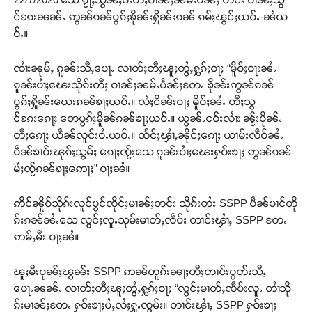
င်ၵႄးၼၼ်ႉ ဢွၼ်ၵၼ်ပွၵ်ႈၶိုၼ်းႁိူၼ်းၵၼ် ၵမ်ႈၽွင်ႈယဝ်ႉ-ၼႆယ
ဝ်ႉ။
ၸၢႆးၼုမ်ႇ ၵူၼ်းသီႇပေႃႉ လၢတ်ႈတီႈၽူႈတွႆႇႁွၵ်ႈဝႃႈ “မိူဝ်ႈဝႃးၼႆႉ
ၵူၼ်းပၢႆႈၽေးသိုၵ်းတီႈ ဝၢၼ်ႈၼမ်ႉပႅၼ်ႈတႄႉ ၶိုၼ်းဢွၼ်ၵၼ်
ပွၵ်ႈႁိူၼ်းယေးၵၼ်ၶႃႈယဝ်ႉ။ လႆႈငိၼ်းဝႃႈ မိူဝ်ႈၼႆႉ တီႈသွ
င်ၵႄးၵေႃႈ တေပွၵ်ႈမိူၼ်ၵၼ်ၶႃႈယဝ်ႉ။ ယွၼ်ႉငဝ်းလၢႆး ၼႂ်းပိုၼ်ႉ
တီႈၵေႃႈ ယဵၼ်လူင်းဝႆႉယဝ်ႉ။ ထႅင်ႈၾၢႆႇၼိုင်ႈၵေႃႈ ယၢမ်းလဵဝ်ၼႆႉ
ပဵၼ်ၶၢဝ်းၽုၵ်ႈသွမ်ႈ ၵေႃႈၸႂ်ႈသေ ၵူၼ်းပၢႆႈၽေးႁဝ်းၶႃႈ ဢွၼ်ၵၼ်
မႆႈၸႂ်ၵၼ်ၶႃႈဢေႃႈ” ဝႃႈၼႆ။
ဢိင်ၼိူဝ်သိုၵ်းလူင်ပွင်ၸိုင်ႈမၢၼ်ႈတင်း သိုၵ်းတႆး SSPP ပဵၼ်ပၢင်တို
ၵ်းၵၼ်ၼႆႉသေ လွင်ႈလူႉသုမ်းမၢတ်ႇၸဵပ်း တၢင်းၾၢႆႇ SSPP တႄႉ
ဢမ်ႇမီး ဝႃႈၼႆ။
ၽူႈမီးပုၼ်ႈၽွၼ်း SSPP ဢၼ်တူၵ်းၼႃႈတီႈတၢင်းပွတ်းသီႇ
ပေႃႉၼၼ်ႉ လၢတ်ႈတီႈၽူႈတွႆႇႁွၵ်ႈဝႃႈ “လွင်ႈမၢတ်ႇၸဵပ်းလူႉ တၢႆသို
ၵ်းမၢၼ်ႈတႄႉ ႁဝ်းၶႃႈပႆႇလႆႈႁူႉၸွမ်း။ တၢင်းၾၢႆႇ SSPP ႁဝ်းၶႃႈ