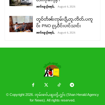
-
August 6, 2026
ၼၢင်းၽူၺ်းၼုမ်ႇ
တူဝ်တႅၼ်းၸုမ်းပျီႇတူႉၸိတ်ႉပဢူ
ဝ်း PNO ၵႂႃႇဝဵင်းပၢင်သၢင်း
-
August 6, 2026
ၼၢင်းၽူၺ်းၼုမ်ႇ
© Copyright 2026. ၸုမ်းၶၢဝ်ႇၽူႈတွႆႇႁွၵ်ႈ (Shan Herald Agency
for News). All rights reserved.