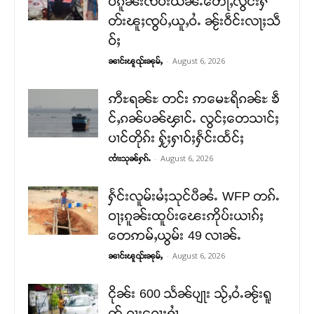
ဝ်ၵူၼ်းၸပ်းယိၼ်ႉတေႃႇလွင်းႁဵ
တ်းၽူႈၸွပ်ႇယူႇဝႆႉ ၼႂ်းဝဵင်းလႃႈသဵ
ဝ်ႈ
-
August 6, 2026
ၼၢင်းၽူၺ်းၼုမ်ႇ
ဢီႊရၼ်ႊ တင်း ဢမေႊရိၵၼ်ႊ ၶဵ
င်ႇၵၼ်ပၼ်ၾၢင်ႉ လွင်ႈတေသၢင်ႈ
ပၢင်တိုၵ်း ႁႂ်ႈႁၢဝ်ႈႁႅင်းထႅင်ႈ
-
August 6, 2026
ၸၢႆးသုၼ်ႁၵ်ႉ
ႁႅင်းလူမ်းမႆႈသုင်ပီၼႆႉ WFP တၵ်ႉ
ဝႃႈၵူၼ်းထူပ်းၽေးဢိုပ်းယၢၵ်ႈ
တေဢမ်ႇယွမ်း 49 လၢၼ်ႉ
-
August 6, 2026
ၼၢင်းၽူၺ်းၼုမ်ႇ
ငိုၼ်း 600 သႅၼ်ပျႃး သႂ်ႇဝႆႉၼႂ်းရူ
တ်ႉၵႃးၵေႃႈႁၢႆ