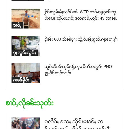
ႁႅင်းလူမ်းမႆႈသုင်ပီၼႆႉ WFP တၵ်ႉဝႃႈၵူၼ်းထူ
ပ်းၽေးဢိုပ်းယၢၵ်ႈတေဢမ်ႇယွမ်း 49 လၢၼ်ႉ
ၶၢဝ်ႇ
ငိုၼ်း 600 သႅၼ်ပျႃး သႂ်ႇဝႆႉၼႂ်းရူတ်ႉၵႃးၵေႃႈႁၢႆ
ၵူႈလွင်ႈလွင်ႈ
တူဝ်တႅၼ်းၸုမ်းပျီႇတူႉၸိတ်ႉပဢူဝ်း PNO
ၵႂႃႇဝဵင်းပၢင်သၢင်း
ၵၢၼ်မိူင်း
ၶၢဝ်ႇလိုၼ်းသုတ်း
ပလိၵ်ႈ လႄႈ သိုၵ်းမၢၼ်ႈ ဢ