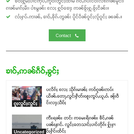
ၶဝ်ႈႁူမ်ႈပၢင်ဢုပ်ႇဢူဝ်းတွင်ႈထၢမ် ၵဵဝ်ႇၵပ်းငဝ်းလၢႆးၵၢၼ်မိူင်း၊
ၵၢၼ်မၢၵ်ႈမီး၊ ပၢႆးမွၼ်း လႄႈ ႁူဝ်ၶေႃႈ ဢၼ်ၶႂ်ႈႁူႉၶႂ်ႈငိၼ်း။
လႆႈႁပ်ႉဢၢၼ်ႇ ၶၢဝ်ႇၶိုၵ်ႉတွၼ်း ပိူင်ပဵၼ်ဝူင်ႈလႂ်ဝူင်ႈ ၼၼ်ႉ။
Contact
ၶၢဝ်ႇဢၼ်ၵဵဝ်ႇၶွင်ႈ
ပလိၵ်ႈ လႄႈ သိုၵ်းမၢၼ်ႈ ဢဝ်ၵူၼ်းၸပ်း
ယိၼ်ႉတေႃႇလွင်းႁဵတ်းၽူႈၸွပ်ႇယူႇဝႆႉ ၼႂ်းဝဵ
င်းလႃႈသဵဝ်ႈ
ၵူႈလွင်ႈလွင်ႈ
ဢီႊရၼ်ႊ တင်း ဢမေႊရိၵၼ်ႊ ၶဵင်ႇၵၼ်
ပၼ်ၾၢင်ႉ လွင်ႈတေသၢင်ႈပၢင်တိုၵ်း ႁႂ်ႈႁၢ
ဝ်ႈႁႅင်းထႅင်ႈ
Uncategorized