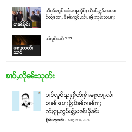
တႅၼ်းၽွင်းထႆးၵေႃႉၼိုင်ႈ သႅၼ်ႇႁွင်ႉၼႄၵၢ
င်ၸႂ်တေႃႇ မိၼ်းဢွင်ႇလၢႆႇ ၼႂ်းလုမ်းသၽႃး
ၵၢၼ်မိူင်း
တႆးၵူဝ်သင် ???
ၶေႃႈထတ်း
သၢင်
ၶၢဝ်ႇလိုၼ်းသုတ်း
ပၢင်လူင်ၺႃးႁဵတ်းႁၢႆႉမႃးတႃႉလၢႆ
ပၢၼ် ​​ပေႃးၶႂ်ႈပဵၼ်ၵၢၼ်ၵႃႈ
လႆႈၵႂႃႇၸွမ်းႁွႆႈမၼ်းၶိုၼ်း
-
August 8, 2026
ႁိုၼ်း ၵႃယၢင်း