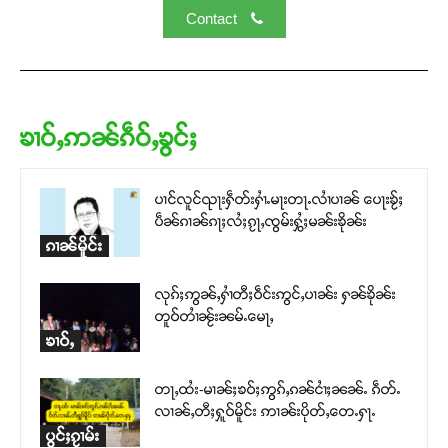
Contact
ၶၢဝ်ႇဢၼ်ၵဵဝ်ႇၶွင်ႈ
Support SHAN
ပၢင်လူင်ၺႃးႁဵတ်းႁၢႆႉမႃးတႃႉလၢႆပၢၼ် ​​ပေႃးၶႂ်ႈ
ပဵၼ်ၵၢၼ်ၵႃႈလႆႈၵႂႃႇၸွမ်းႁွႆႈမၼ်းၶိုၼ်း
တႃႇႁႂ်ႈသဵင်ၵၢင်ၸႂ်ၵူၼ်းမိူင်း ၵူႈတီႈၵူႈလႅၼ်ပေႃးတေၸွ
ၵၢၼ်မိူင်း
တ်ႇ တူဝ်ႈလုမ်ႈၾႃႉၼၼ်ႉ ၶဝ်ႈႁူမ်ႈၵမ်ႉထႅမ် ၸုမ်းၶၢ
ဝ်ႇၽူႈတွႆႇႁွၵ်ႈ လႆႈယူႇၶႃႈဢေႃႈ။
လုၵ်ႈဢွၼ်ႇႁၢႆတီႈဝဵင်းဢွင်ႇပၢၼ်း ႁၼ်ၶိုၼ်း
တူဝ်တၢႆၼႂ်းၼမ်ႉမေႃႇ
ၶၢဝ်ႇ
Donate Now
တႃႇထႆး-မၢၼ်ႈၶဝ်ႈဢွၵ်ႇၵၼ်ငၢႆႈၼၼ်ႉ ၵဵတ်ႉ
လၢၼ်ႇတီႈႁူဝ်မိူင်း ဢၢၼ်းပိုတ်ႇတေႉႁႃႉ
ပွင်ႈၵႂၢမ်း