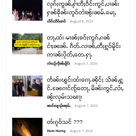
လုၵ်ႈဢွၼ်ႇႁၢႆတီႈဝဵင်းဢွင်ႇပၢၼ်း
ႁၼ်ၶိုၼ်းတူဝ်တၢႆၼႂ်းၼမ်ႉမေႃႇ
-
August 8, 2026
ယိင်းသဵဝ်ႈၶၢဝ်
တႃႇထႆး-မၢၼ်ႈၶဝ်ႈဢွၵ်ႇၵၼ်
ငၢႆႈၼၼ်ႉ ၵဵတ်ႉလၢၼ်ႇတီႈႁူဝ်မိူင်း
ဢၢၼ်းပိုတ်ႇတေႉႁႃႉ
-
August 7, 2026
ၸၢႆးသႂ်ၸိုၼ်ႈမိူင်း
တႅၼ်းၽွင်းထႆးၵေႃႉၼိုင်ႈ သႅၼ်ႇႁွ
င်ႉၼႄၵၢင်ၸႂ်တေႃႇ မိၼ်းဢွင်ႇလၢႆႇ
ၼႂ်းလုမ်းသၽႃး
-
August 7, 2026
ၼၢင်းၽူၺ်းၼုမ်ႇ
တႆးၵူဝ်သင် ???
-
August 7, 2026
Hom Hurng