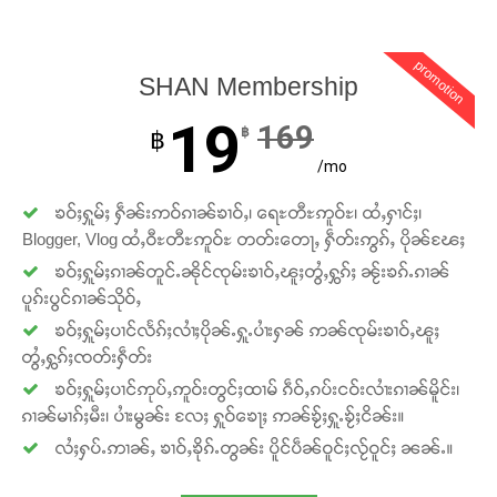
promotion
SHAN Membership
19
169
฿
฿
/mo
ၶဝ်ႈႁူမ်ႈ ႁဵၼ်းဢဝ်ၵၢၼ်ၶၢဝ်ႇ၊ ရေႊတီႊဢူဝ်ႊ၊ ထႆႇႁၢင်ႈ၊
Blogger, Vlog ထႆႇဝီႊတီႊဢူဝ်ႊ တတ်းတေႃႇ ႁဵတ်းဢွၵ်ႇ ပိုၼ်ၽႄႈ
ၶဝ်ႈႁူမ်ႈၵၢၼ်တူင်ႉၼိုင်ၸုမ်းၶၢဝ်ႇၽူႈတွႆႇႁွၵ်ႈ ၼႂ်းၶၵ်ႉၵၢၼ်
ပူၵ်းပွင်ၵၢၼ်သိုဝ်ႇ
ၶဝ်ႈႁူမ်ႈပၢင်လႅၵ်ႈလၢႆႈပိုၼ်ႉႁူႉပၢႆးႁၼ် ဢၼ်ၸုမ်းၶၢဝ်ႇၽူႈ
တွႆႇႁွၵ်ႈၸတ်းႁဵတ်း
ၶဝ်ႈႁူမ်ႈပၢင်ဢုပ်ႇဢူဝ်းတွင်ႈထၢမ် ၵဵဝ်ႇၵပ်းငဝ်းလၢႆးၵၢၼ်မိူင်း၊
ၵၢၼ်မၢၵ်ႈမီး၊ ပၢႆးမွၼ်း လႄႈ ႁူဝ်ၶေႃႈ ဢၼ်ၶႂ်ႈႁူႉၶႂ်ႈငိၼ်း။
လႆႈႁပ်ႉဢၢၼ်ႇ ၶၢဝ်ႇၶိုၵ်ႉတွၼ်း ပိူင်ပဵၼ်ဝူင်ႈလႂ်ဝူင်ႈ ၼၼ်ႉ။