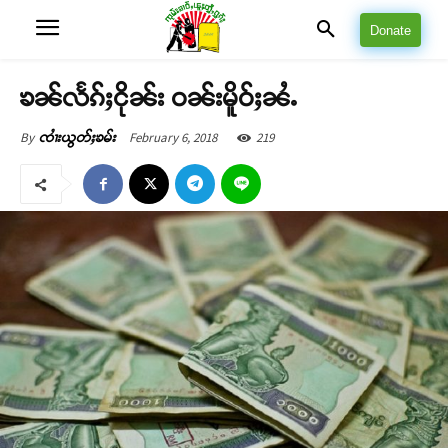
Donate
ၶၼ်လႅၵ်ႈငိုၼ်း ဝၼ်းမိူဝ်ႈၼႆႉ
February 6, 2018
219
By
ၸၢႆးယွတ်ႈၶမ်း