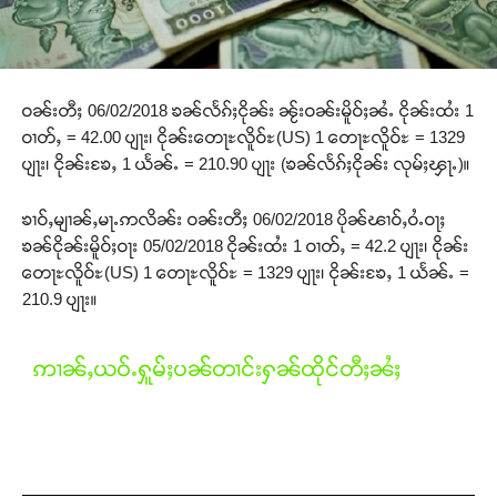
ဝၼ်းတီႈ 06/02/2018 ၶၼ်လႅၵ်ႈငိုၼ်း ၼႂ်းဝၼ်းမိူဝ်ႈၼႆႉ ငိုၼ်းထႆး 1
ဝၢတ်ႇ = 42.00 ပျႃး၊ ငိုၼ်းတေႃႊလိူဝ်ႊ(US) 1 တေႃႊလိူဝ်ႊ = 1329
ပျႃး၊ ငိုၼ်းၶႄႇ 1 ယႅၼ်ႉ = 210.90 ပျႃး (ၶၼ်လႅၵ်ႈငိုၼ်း လုမ်ႈၾႃႉ)။
ၶၢဝ်ႇမျၢၼ်ႇမႃႉဢလိၼ်း ဝၼ်းတီႈ 06/02/2018 ပိုၼ်ၽၢဝ်ႇဝႆႉဝႃႈ
ၶၼ်ငိုၼ်းမိူဝ်ႈဝႃး 05/02/2018 ငိုၼ်းထႆး 1 ဝၢတ်ႇ = 42.2 ပျႃး၊ ငိုၼ်း
တေႃႊလိူဝ်ႊ(US) 1 တေႃႊလိူဝ်ႊ = 1329 ပျႃး၊ ငိုၼ်းၶႄႇ 1 ယႅၼ်ႉ =
210.9 ပျႃး။
ဢၢၼ်ႇယဝ်ႉႁူမ်ႈပၼ်တၢင်းႁၼ်ထိုင်တီႈၼႆႈ