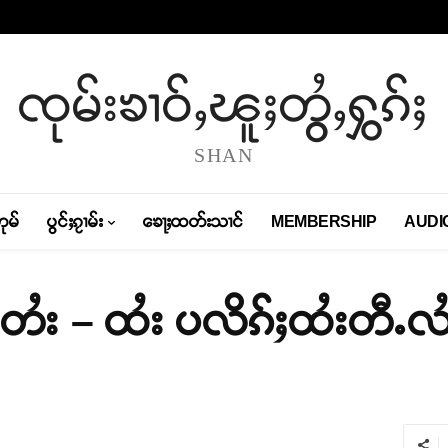
ၸုမ်းၶၢဝ်ႇၽူႈတွႆႇႁွၵ်ႈ
SHAN
တုမ်
ပွင်ႈၵႂၢမ်း
ၶေႃႈထတ်းသၢင်
MEMBERSHIP
AUDI
တႆး – ထႆး ပလိၵ်ႈထႆးတီႉလႆ