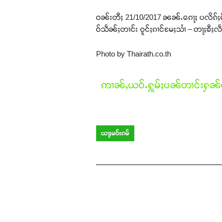
ဝၼ်းတီႈ 21/10/2017 ၼၼ်ႉၵေႃႈ ပလိၵ်ႈမိူင
ဝ်သဵၼ်ႈတၢင်း ဝူင်ႈၵၢင်မႄႈသၢႆ – တႃႈၶီႈ
Photo by Thairath.co.th
ဢၢၼ်ႇယဝ်ႉႁူမ်ႈပၼ်တၢင်းႁၼ်ထ
ယႃႈမဝ်းၵမ်