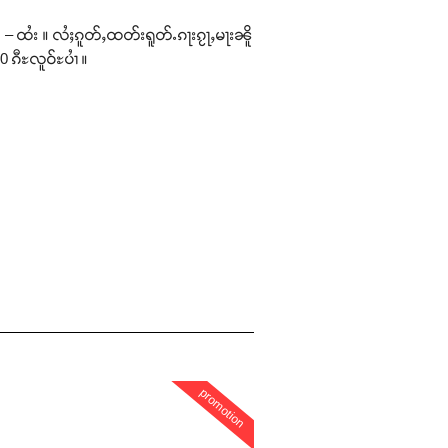
 – ထႆး ။ လႆႈၵူတ်ႇထတ်းရူတ်ႉၵႃးၵႂႃႇမႃးၼိူ
ၵီႊလူဝ်ႊပၢႆ ။
promotion