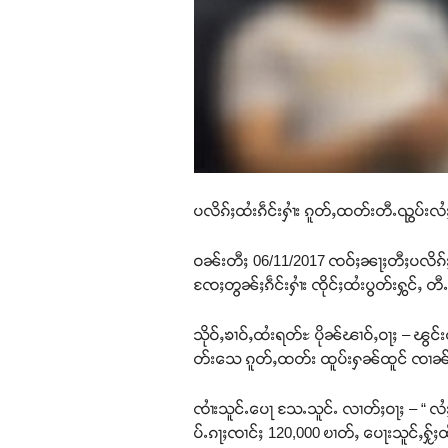
ပလိၵ်ႈထႆးၵဵင်းႁၢႆး ၵူတ်ႇထတ်းတီႉၺွပ်း
ဝၼ်းတီႈ 06/11/2017 ၸဝ်ႈၼႃႈတီႈပလိၵ်ႈ ႁ
ၸႄႈတွၼ်ႈၵဵင်းႁၢႆး ၸိုင်ႈထႆးပွတ်းႁွင်ႇ တ
သိုဝ်ႇၶၢဝ်ႇထႆးရတ်ႊ ပိုၼ်ၽၢဝ်ႇဝႃႈ – ၽွင
တ်းသေ ၵူတ်ႇထတ်း ထူပ်းႁၼ်ထူင် ၸၢၼ်ႈ 7 
ၸၢႆးသူင်ႉပေႃ သႄႉသူင်ႉ လၢတ်ႈဝႃႈ – “ လႆႈ
ပ်ႉၵႃႈၸၢင်ႈ 120,000 ၿၢတ်ႇ ပေႃးသူင်ႇႁႂ်ႈထ