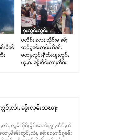
ၵူႈလွင်ႈလွင်ႈ
ပလိၵ်ႈ လႄႈ သိုၵ်းမၢၼ်ႈ
ၼ်းမဵၼ်
ဢဝ်ၵူၼ်းၸပ်းယိၼ်ႉ
တီႈ
တေႃႇလွင်းႁဵတ်းၽူႈၸွပ်ႇ
ယူႇဝႆႉ ၼႂ်းဝဵင်းလႃႈသဵဝ်ႈ
ဢွင်ႇလၢႆႇ ၼႂ်းလုမ်းသၽႃး
လၢႆႇ ၸွမ်ၸိုင်ႈမိူင်းမၢၼ်ႈ ၵႂႃႇဢႅဝ်ႇယဵ
တေႃႇမိၼ်းဢွင်ႇလၢႆႇ ၼႂ်းၵႄႈၵၢင်ၵူၼ်း