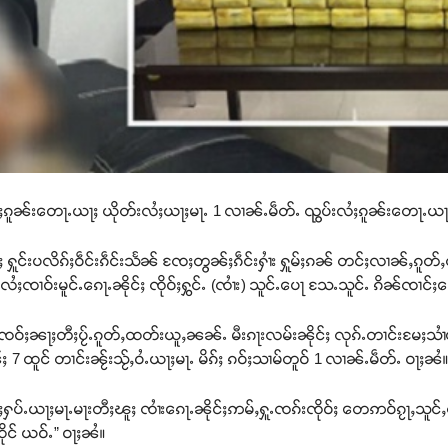
လႆႈၵူၼ်းတေႃႉယႃႈ ယိုတ်းလႆႈယႃႈမႃႉ 1 လၢၼ်ႉမဵတ်ႉ ၺွပ်းလႆႈၵူၼ်းတေႃႉယႃ
ူင်းပလိၵ်ႈဝဵင်းၵဵင်းသႅၼ် ၸႄႈတွၼ်ႈၵဵင်းႁၢႆး ႁူမ်ႈၵၼ် တင်ႈလၢၼ်ႇၵူတ်ႇ
ီႉလႆႈၸၢဝ်းမူင်ႉၵေႃႉၼိုင်ႈ ၸိုဝ်ႈႁွင်ႉ (ၸၢႆး) သူင်ႉပေႃ သႄႉသူင်ႉ ၵိၼ်ၸၢင
်းၸဝ်ႈၼႃႈတီႈပႂ်ႉၵူတ်ႇထတ်းယူႇၼၼ်ႉ မီးၵႃးလမ်းၼိုင်ႈ လုၵ်ႉတၢင်းမႄႈသၢႆတ
ထူင် တၢင်းၼႂ်းသႂ်ႇဝႆႉယႃႈမႃႉ မိၵ်ႈ ၵဝ်ႈသၢမ်တူဝ် 1 လၢၼ်ႉမဵတ်ႉ ဝႃႈၼႆ
ႁပ်ႉယႃႈမႃႉမႃးတီႈၽူႈ ၸၢႆးၵေႃႉၼိုင်ႈဢမ်ႇႁူႉၸၵ်းၸိုဝ်ႈ တေဢဝ်ၵႂႃႇသူင်ႇတီ
ိုင် ယဝ်ႉ” ဝႃႈၼႆ။