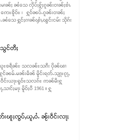
်းမၢၼ်ႈ ၼႆသေ လိုပ်ႈႁႂ်ႈၵူၼ်းဝၢၼ်ႈၶၢႆႉ
ဢေႊၶိူဝ်ႊ ၊ ႁူဝ်ၼပ်ႉၵူၼ်းဝၢၼ်ႈ
ၼႆသေ ႁွင်ႈၵၢၼ်ၾၢႆႇၽွင်းငမ်း သိုၵ်း
ႊသွင်တီႈ
မိူင်းယူႊၶရဵၼ်ႊ သလၼ်ႊသၵီး ပိုၼ်ၽၢ
်ႈႁုင်ၼမ်ႉမၼ်းမဵၼ် မိူင်းရတ်ႉသျႃႊၵႂႃႇ
ႂ်းဝဵင်းယႃႊရူဝ်ႊသလၵ်ႊ ဢၼ်မီးႁူ
ၢင်ႈမႃး မိူဝ်ႈပီ 1961 ။ ႁူ
းၽူႈၸွပ်ႇယူႇဝႆႉ ၼႂ်းဝဵင်းလႃႈ