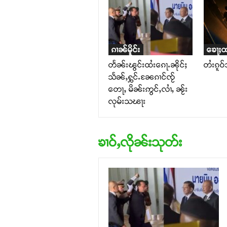
ၵၢၼ်မိူင်း
ၶေႃႈ
တႅၼ်းၽွင်းထႆးၵေႃႉၼိုင်ႈ
တႆးၵူဝ
သႅၼ်ႇႁွင်ႉၼႄၵၢင်ၸႂ်
တေႃႇ မိၼ်းဢွင်ႇလၢႆႇ ၼႂ်း
လုမ်းသၽႃး
ၶၢဝ်ႇလိုၼ်းသုတ်း