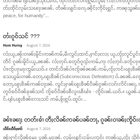
တင်းၼမ် ၾၢႆႇၼႃႈသိုဝ်ႇၶၢဝ်ႇ ထိုင်တီႈပလိၵ်ႈႁူမ်ႇလူမ်ႈ လႆႈလၢၵ်ႈတူဝ်ၸၼ်
တ်ႈထိုင်လုမ်းသၽႃးၼၼ်ႉ တႅၼ်းၽွင်းၵေႃႉၼိုင်ႈၸိုဝ်ႈႁွင်ႉ ဢၼုသွၼ်ႊ ထ
peace, for humanity"...
တႆးၵူဝ်သင် ???
-
August 7, 2026
Hom Hurng
လႆႈယူႇၼႂ်းဝၢၼ်ႈမိူင်းဢၼ်ဢမ်ႇမီးလွင်ႈထၢင်ႇႁၢင်ႈလႄႈ ယူႇတႂ်ႈလူင်ပွင
တဵင် ၵူၼ်းမိူင်းယူႇၼၼ်ႉ လႆႈတုၵ်ႉၶတူဝ်ၵူၺ်းဢမ်ႇၵႃး လႆႈတုၵ်ႉၶၸႂ်ပႃ
ပၢႆးၸႂ်ပႃးမႃးၸွမ်းယဝ်ႉ။ တၢင်းပဵၼ်ပၢႆးၸႂ်ၼႆၼၼ်ႉဢမ်ႇၸႂ်ႈၸင်းၽူႈၶဵၼ်ပ
သေယွမ်းၵၢၼ်ႉတေႃႇၽူႈၶဵၼ်(Subconscious Defeatism) ဝႆႉၼၼ်ႉၵေႃႈၸ
တေႃႇၽူႈၶဵၼ်ဢၼ်ဝႃႈၼႆႉ လွင်ႈႁၼ်ၽူႈၶဵၼ်ပဵၼ်ၵူၼ်းလၵ်းလိင်းၼႃႇ ၵ
တူဝ်ၶဝ်ပဵၼ်ၶုၼ်သၢင် ၸႂ်ၶဝ်ပဵၼ်ၽီလူးၽီၽၢႆး - ၸိူဝ်းၼႆႉယဝ်ႉ။ ယ
င်ႉၾၢႆႇၽူႈၶဵၼ်လႄႈသင် ဢမ်ႇၶႂ်ႈႁူပ်ႉထူပ်း...
ၼၢႆးၼႃႈ တတ်းၶၢႆ တီႈလိၼ်ဢၼ်ပၼ်တႃႇ ၵူၼ်းဝၢၼ်ႈၸိူဝ်းၺ
-
August 7, 2026
ယိင်းသဵဝ်ႈၶၢဝ်
ၼႂ်းႁၢင်လိူၼ်မေႊ ပူၼ်ႉမႃးၼႆႉ လုမ်းၽွင်းငမ်းပဢူဝ်း ဢၼ်ယူႇတႂ်ႈ သိုၵ