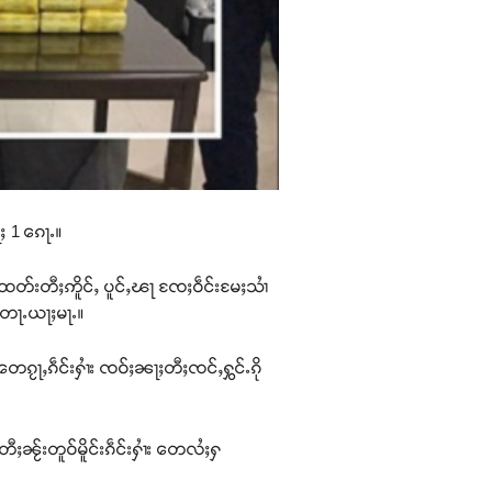
ႈ 1 ၵေႃႉ။
ထတ်းတီႈဢိူင်ႇ ပူင်ႇၽႃ ၸႄႈဝဵင်းမႄႈသၢႆ
်ႈတေႃႉယႃႈမႃႉ။
ေၵႂႃႇၵဵင်းႁၢႆး ၸဝ်ႈၼႃႈတီႈၸင်ႇႁွင်ႉၵို
။
ႈၼႂ်းတူဝ်မိူင်းၵဵင်းႁၢႆး တေလႆႈႁ