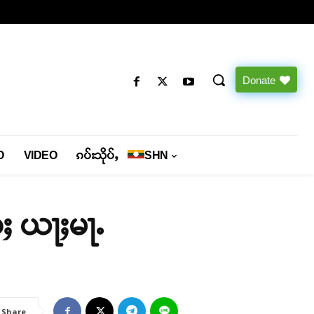
Donate
O
VIDEO
ၵပ်းသိုပ်ႇ
SHN
ႈ ယႃႈမႃႉ
Share