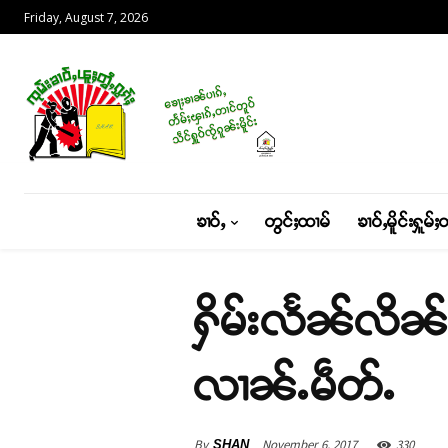
Friday, August 7, 2026
ၶၢဝ်ႇ
တွင်ႈထၢမ်
ၶၢဝ်ႇမိူင်းႁူမ်ႈ
ႁိမ်းလႅၼ်လိၼ်
လၢၼ်ႉမဵတ်ႉ
By
November 6, 2017
330
SHAN