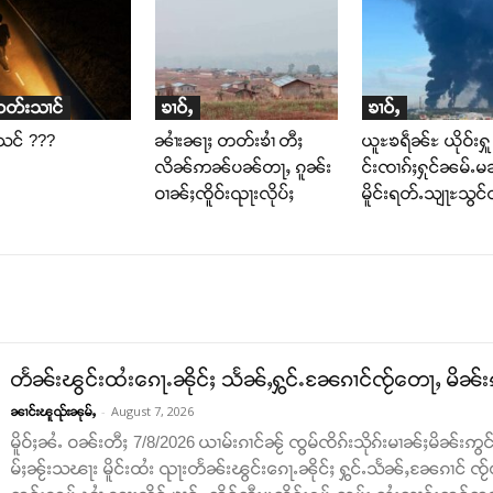
ထတ်းသၢင်
ၶၢဝ်ႇ
ၶၢဝ်ႇ
်သင် ???
ၼၢႆးၼႃႈ တတ်းၶၢႆ တီႈ
ယူႊၶရဵၼ်ႊ ယိုဝ်းႁူ
လိၼ်ဢၼ်ပၼ်တႃႇ ၵူၼ်း
င်းၸၢၵ်ႈႁုင်ၼမ်ႉမ
ဝၢၼ်ႈၸိူဝ်းၺႃးလိုပ်ႈ
မိူင်းရတ်ႉသျႃႊသွင်
တႅၼ်းၽွင်းထႆးၵေႃႉၼိုင်ႈ သႅၼ်ႇႁွင်ႉၼႄၵၢင်ၸႂ်တေႃႇ မိၼ်း
-
August 7, 2026
ၼၢင်းၽူၺ်းၼုမ်ႇ
မိူဝ်ႈၼႆႉ ဝၼ်းတီႈ 7/8/2026 ယၢမ်းၵၢင်ၼႂ် ၸွမ်ၸိၵ်းသိုၵ်းမၢၼ်ႈမိၼ်းဢွင်ႇ
မ်ႈၼႂ်းသၽႃး မိူင်းထႆး ၺႃးတႅၼ်းၽွင်းၵေႃႉၼိုင်ႈ ႁွင်ႉသႅၼ်ႇၼႄၵၢင် ၸႂ်