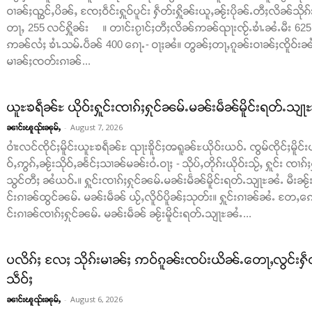
ဝၢၼ်ႈၺွင်ႇပိၼ်ႇ ၸႄႈဝဵင်းႁူဝ်ပူင်း ႁဵတ်းႁိူၼ်းယူႇၼႂ်းပိုၼ်ႉတီႈလိၼ်သိုၵ
တႃႇ 255 လင်ႁိူၼ်း ။ တၢင်းၵႂၢင်ႈတီႈလိၼ်ဢၼ်ၺႃးၸႂ်ႉၶၢႆႉၼႆႉမီး 625 
ဢၼ်လႆႈ ၶၢႆႉသမ်ႉပဵၼ် 400 ၵေႃႉ- ဝႃႈၼႆ။ တွၼ်ႈတႃႇၵူၼ်းဝၢၼ်ႈၸိူဝ်းၼႆႉ
မၢၼ်ႈၸတ်းၵၢၼ်...
ယူႊၶရဵၼ်ႊ ယိုဝ်းႁူင်းၸၢၵ်ႈႁုင်ၼမ်ႉမၼ်းမဵၼ်မိူင်းရတ်ႉသျႃ
-
August 7, 2026
ၼၢင်းၽူၺ်းၼုမ်ႇ
ဝၢႆးလင်ၸိုင်ႈမိူင်းယူႊၶရဵၼ်ႊ ၺႃးၶိူင်ႈၻရူၼ်ႊယိုဝ်းယဝ်ႉ ၸွမ်ၸိုင်ႈ
ဝ်ႇဢွၵ်ႇၼႂ်းသိုဝ်ႇၼႅင်ႈသၢၼ်မၼ်းဝႆႉဝႃႈ - သိုပ်ႇတိုၵ်းယိုဝ်းသႂ်ႇ ႁူင်း ၸၢၵ
သွင်တီႈ ၼႆယဝ်ႉ။ ႁူင်းၸၢၵ်ႈႁုင်ၼမ်ႉမၼ်းမဵၼ်မိူင်းရတ်ႉသျႃႊၼႆႉ မီးၼ
င်းၵၢၼ်ထွင်ၼမ်ႉ မၼ်းမဵၼ် ယႂ်ႇလိူဝ်ပိူၼ်ႈသုတ်း။ ႁူင်းၵၢၼ်ၼႆႉ တႄႇၵေႃႇသ
င်းၵၢၼ်ၸၢၵ်ႈႁုင်ၼမ်ႉ မၼ်းမဵၼ် ၼႂ်းမိူင်းရတ်ႉသျႃႊၼႆႉ...
ပလိၵ်ႈ လႄႈ သိုၵ်းမၢၼ်ႈ ဢဝ်ၵူၼ်းၸပ်းယိၼ်ႉတေႃႇလွင်းႁဵတ်
သဵဝ်ႈ
-
August 6, 2026
ၼၢင်းၽူၺ်းၼုမ်ႇ