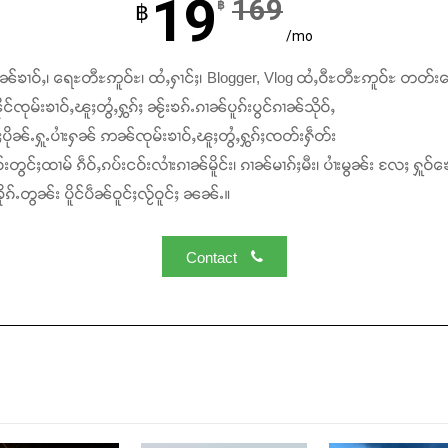
19
169
฿
฿
/mo
ၢၼ်ၶၢဝ်ႇ၊ ရေႊတီႊဢူဝ်ႊ၊ ထႆႇႁၢင်ႈ၊ Blogger, Vlog ထႆႇဝီႊတီႊဢူဝ်ႊ တတ်း
င်ၸုမ်းၶၢဝ်ႇၽူႈတွႆႇႁွၵ်ႈ ၼႂ်းၶၵ်ႉၵၢၼ်ပူၵ်းပွင်ၵၢၼ်သိုဝ်ႇ
ႆႈပိုၼ်ႉႁူႉပၢႆးႁၼ် ဢၼ်ၸုမ်းၶၢဝ်ႇၽူႈတွႆႇႁွၵ်ႈၸတ်းႁဵတ်း
်းတွင်ႈထၢမ် ၵဵဝ်ႇၵပ်းငဝ်းလၢႆးၵၢၼ်မိူင်း၊ ၵၢၼ်မၢၵ်ႈမီး၊ ပၢႆးမွၼ်း လႄႈ ႁူဝ်ၶေ
ၵ်ႉတွၼ်း ပိူင်ပဵၼ်ဝူင်ႈလႂ်ဝူင်ႈ ၼၼ်ႉ။
Contact