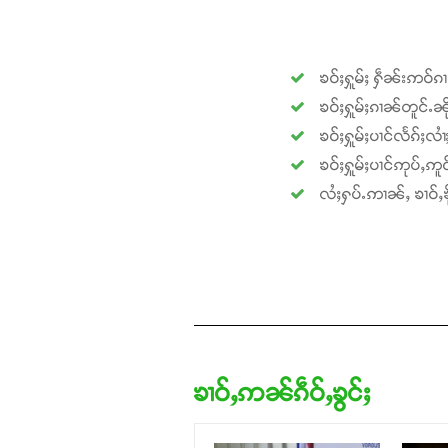
ၶဝ်ႈႁူမ်ႈ ႁဵၼ်းဢဝ်ၵ
ၶဝ်ႈႁူမ်ႈၵၢၼ်တူင်ႉၼို
ၶဝ်ႈႁူမ်ႈပၢင်လႅၵ်ႈလၢ
ၶဝ်ႈႁူမ်ႈပၢင်ဢုပ်ႇဢူဝ
လႆႈႁပ်ႉဢၢၼ်ႇ ၶၢဝ်ႇၶို
ၶၢဝ်ႇဢၼ်ၵဵဝ်ႇၶွင်ႈ