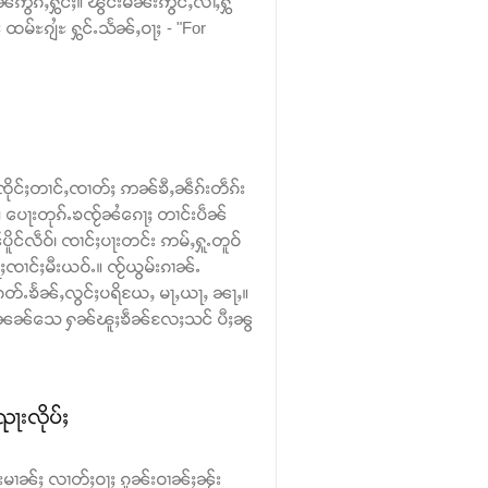
ဢွၵ်ႇႁွင်ႈ။ ၽွင်းမိၼ်းဢွင်ႇလၢႆႇႁွ
မ်ႊၵျႆႊ ႁွင်ႉသႅၼ်ႇဝႃႈ - "For
်ၸိုင်ႈတၢင်ႇၸၢတ်ႈ ဢၼ်ၶီႇၼဵၵ်းတဵၵ်း
း။ ပေႃးတုၵ်ႉၶၸႂ်ၼႆၵေႃႈ တၢင်းပဵၼ်
ိူင်လဵဝ်၊ ၸၢင်ႈပႃးတင်း ဢမ်ႇႁူႉတူဝ်
ၢင်ႈမီးယဝ်ႉ။ ၸႂ်ယွမ်းၵၢၼ်ႉ
တ်ႉၶႅၼ်ႇလွင်ႈပရိယႄႇ မႃႇယႃႇ ၼႃႇ။
ွၼ်ႉၼၼ်သေ ႁၼ်ၽူႈၶဵၼ်လႄႈသင် ပီႈၼွ
ႃးလိုပ်ႈ
်းမၢၼ်ႈ လၢတ်ႈဝႃႈ ၵူၼ်းဝၢၼ်ႈၼႂ်း