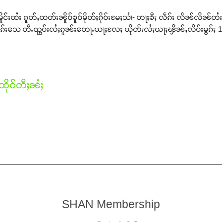
်းထႆး ၵူတ်ႇထတ်းၼိူဝ်ၶူဝ်မိုတ်ႈၵိုဝ်းမႄႈသၢႆ- တႃႈၶီႈ လဵၵ်း လႅၼ်လိၼ်တႆး
လဵၵ်းသေ တီႉၺွပ်းလႆႈၵူၼ်းတေႃႉယႃႈလႄႈ ယိုတ်းလႆႈယႃႈၾိၼ်ႇလိပ်းမွၵ်ႈ 10 
ိုင်တီႈၼႆႈ
SHAN Membership