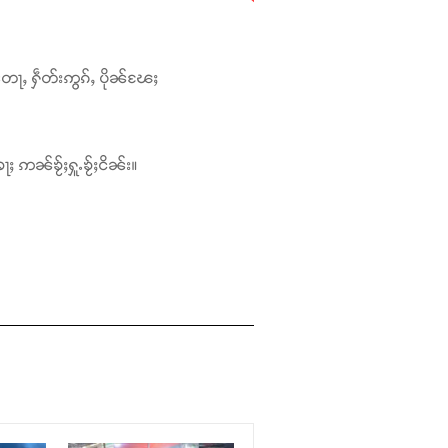
တေႃႇ ႁဵတ်းဢွၵ်ႇ ပိုၼ်ၽႄႈ
ႃႈ ဢၼ်ၶႂ်ႈႁူႉၶႂ်ႈငိၼ်း။