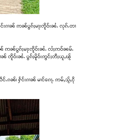
ႁႅင်းၵၢၼ် ဢၼ်ပွၵ်ႈမႃးၸိူဝ်းၼႆႉ လုၵ်ႉတၢ
ၵၢၼ် ဢၼ်ပွၵ်ႈမႃးၸိူဝ်းၼႆႉ လႆႈဢဝ်ၼမ်ႉ
 ၸိူဝ်းၼႆႉ ပွၵ်ႈမိူဝ်းဢွင်ႈတီႈယူႇၽႂ်
ႉၵၼ်၊ ႁႅင်းၵၢၼ် မၢင်ၵေႃႉ ဢမ်ႇသႂ်ႇငို