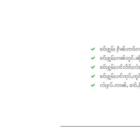
ၶဝ်ႈႁူမ်ႈ ႁဵၼ်းဢဝ်ၵ
ၶဝ်ႈႁူမ်ႈၵၢၼ်တူင်ႉၼို
ၶဝ်ႈႁူမ်ႈပၢင်လႅၵ်ႈလၢ
ၶဝ်ႈႁူမ်ႈပၢင်ဢုပ်ႇဢူဝ
လႆႈႁပ်ႉဢၢၼ်ႇ ၶၢဝ်ႇၶို