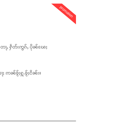
promotion
တေႃႇ ႁဵတ်းဢွၵ်ႇ ပိုၼ်ၽႄႈ
ႃႈ ဢၼ်ၶႂ်ႈႁူႉၶႂ်ႈငိၼ်း။