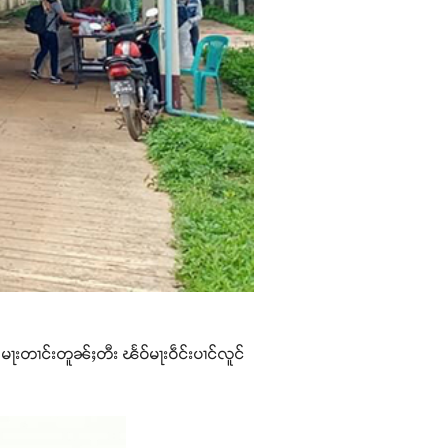
သေ မႃးတၢင်းတူၼ်ႈတီး ၽႅဝ်မႃးဝဵင်းပၢင်လူင်