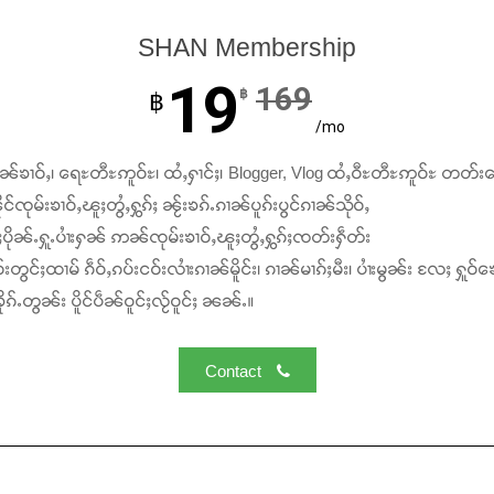
SHAN Membership
19
169
฿
฿
/mo
ၢၼ်ၶၢဝ်ႇ၊ ရေႊတီႊဢူဝ်ႊ၊ ထႆႇႁၢင်ႈ၊ Blogger, Vlog ထႆႇဝီႊတီႊဢူဝ်ႊ တတ်း
င်ၸုမ်းၶၢဝ်ႇၽူႈတွႆႇႁွၵ်ႈ ၼႂ်းၶၵ်ႉၵၢၼ်ပူၵ်းပွင်ၵၢၼ်သိုဝ်ႇ
ႆႈပိုၼ်ႉႁူႉပၢႆးႁၼ် ဢၼ်ၸုမ်းၶၢဝ်ႇၽူႈတွႆႇႁွၵ်ႈၸတ်းႁဵတ်း
်းတွင်ႈထၢမ် ၵဵဝ်ႇၵပ်းငဝ်းလၢႆးၵၢၼ်မိူင်း၊ ၵၢၼ်မၢၵ်ႈမီး၊ ပၢႆးမွၼ်း လႄႈ ႁူဝ်ၶေ
ၵ်ႉတွၼ်း ပိူင်ပဵၼ်ဝူင်ႈလႂ်ဝူင်ႈ ၼၼ်ႉ။
Contact