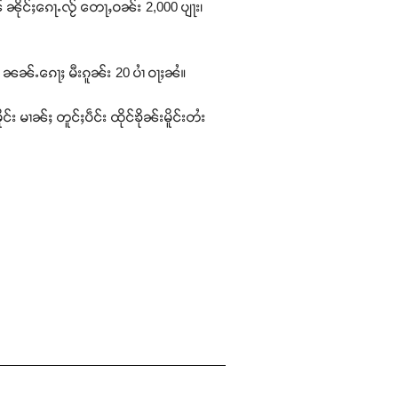
် ၼိုင်ႈၵေႃႉလႂ် တေႃႇဝၼ်း 2,000 ပျႃး၊
် ၼၼ်ႉၵေႃႈ မီးၵူၼ်း 20 ပၢႆ ဝႃႈၼႆ။
း မၢၼ်ႈ တူင်ႈပဵင်း ထိုင်ၶိုၼ်းမိူင်းတႆး