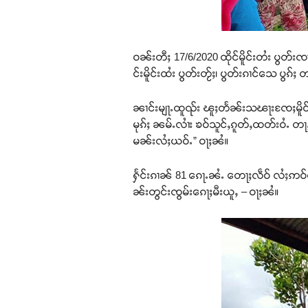
ဝၼ်းတီႈ 17/6/2020 ထိုင်မိူင်းတႆး ပွတ်းၸ
င်းမိူင်းထႆး ပွတ်းတႂ်ႈ၊ ပွတ်းၵၢင်သေ ပွၵ်ႈ
ၼၢင်းမျႃႉထူၺ်း ၽူႈတႅၼ်းသၽႃးၸႄႈမိူင်း 
မုၵ်ႈ ၼမ်ႉလၢႆး ၶဝ်သူင်ႇၵူတ်ႇထတ်းဝႆႉ တႃႇ
မၼ်းလႆႈယဝ်ႉ” ဝႃႈၼႆ။
ႁႅင်းၵၢၼ် 81 ၵေႃႉၼႆႉ တေႃႈလဵဝ် လႆႈဢဝ်ဝႆ
ၼ်းတွင်းၸွမ်းၵေႃႈမီးယူႇ – ဝႃႈၼႆ။