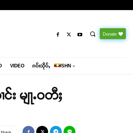
Donate
O
VIDEO
ၵပ်းသိုပ်ႇ
SHN
တၢင်း မျႃႉဝတီႈ
Share