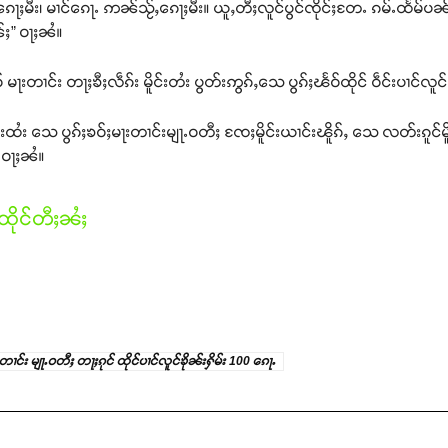
်ႇၵေႃႈမီး၊ မၢင်ၵေႃႉ ဢၼ်သႂ်ႇၵေႃႈမီး။ ယူႇတီႈလူင်ပွင်ၸိုင်ႈတႄႉ ၵမ်ႉထႅမ်ပၼ
်ႈ” ဝႃႈၼႆ။
မႃးတၢင်း တႃႈၶီႈလဵၵ်း မိူင်းတႆး ပွတ်းဢွၵ်ႇသေ ပွၵ်ႈၽႅဝ်ထိုင် ဝဵင်းပၢင်လူင
ူင်းထႆး သေ ပွၵ်ႈၶဝ်ႈမႃးတၢင်းမျႃႉဝတီႈ ၸႄႈမိူင်းယၢင်းၽိူၵ်ႇ သေ လတ်းၵူင်မိူင်
ႉ ဝႃႈၼႆ။
ိုင်တီႈၼႆႈ
ၵ်ႈတၢင်း မျႃႉဝတီႈ တႃႈၵုင် ထိုင်ပၢင်လူင်ၶိုၼ်းႁိမ်း 100 ၵေႃႉ