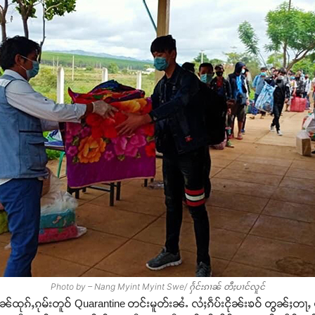
Photo by – Nang Myint Myint Swe/ ႁႅင်းၵၢၼ် တီႈပၢင်လူင်
ၼ်ထုၵ်ႇၵုမ်းတူဝ် Quarantine တင်းမူတ်းၼႆႉ လႆႈၵဵပ်းငိုၼ်းၶဝ် တွၼ်ႈတႃ