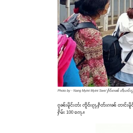
Photo by - Nang Myint Myint Swe/ ႁႅင်းၵၢၼ် တီႈပၢင်လူ
ၵူၼ်းမိူင်းတႆး ၸိူဝ်းၵႂႃႇႁဵတ်းၵၢၼ် တၢင်းမ
ႁိမ်း 100 ၵေႃႉ။