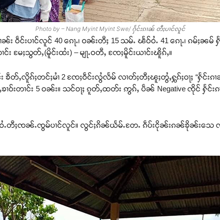
Photo by – Nang Myint Myint Swe/ ႁႅင်းၵၢၼ် တီႈပၢင်လူင်
ၢၼ်း ဝဵင်းပၢင်လူင် 40 ၵေႃႉ၊ ဝၼ်းတီႈ 15 သမ်ႉ ၽႅဝ်ဝႆႉ 41 ၵေႃႉ၊ ၵမ်ႈၼမ် 
 တၢင်း မႄႈသွတ်ႇ(မိူင်းထႆး) – မျႃႉဝတီႇ ၸႄႈမိူင်းယၢင်းၽိူၵ်ႇ။
ၶဵတ်ႇလိူၵ်ႈတင်ႈမၢႆ 2 ၸႄႈဝဵင်းလွႆလႅမ် လၢတ်ႈတီႈၽူႈတွႆႇႁွၵ်ႈဝႃႈ “ႁႅင်း
ၶၢဝ်းတၢင်း 5 ဝၼ်း။ သင်ဝႃႈ ၵူတ်ႇထတ်း ဢွၵ်ႇ ပဵၼ် Negative ၸိုင် ႁႅင်းၵၢၼ်
ႉတီႈၸၼ်ႉၸွမ်ပၢင်လူင်။ လွင်ႈၵိၼ်ယႅမ်ႉတႄႉ ၵဵပ်းငိုၼ်းၵၼ်ၶိုၼ်းသေ လဵင်