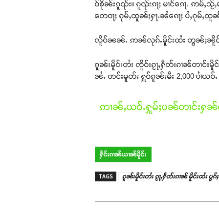
ဝ်ၶိုၼ်းၵူၺ်း။ ၵူၺ်းၵႃႈ မၢင်ၵေႃႉ ဢမ်ႇသႂ
တေဝႃႈ ၵုမ်ႇထူၼ်ႈႁႃႉၼႆၵေႃႈ ပႆႇၵုမ်ႇထူၼ
လိူဝ်ၼၼ်ႉ ဢၼ်လုၵ်ႉမိူင်းထႆး တွၼ်ႈၼိူဝ် 
ၵူၼ်းမိူင်းတႆး ၸိူဝ်းၵႂႃႇႁဵတ်းၵၢၼ်တၢင်းမိ
ၼႆႉ တင်းမူတ်း ႁူဝ်ၵူၼ်းမီး 2,000 ပၢႆယဝ်
ဢၢၼ်ႇယဝ်ႉႁူမ်ႈပၼ်တၢင်းႁၼ်ထ
ႁႅင်းၵၢၼ်ယၢၼ်မိူင်း
TAGS
ၵူၼ်းမိူင်းတႆး ၵႂႃႇႁဵတ်းၵၢၼ် မိူင်းထႆး ပွ