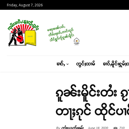
Friday, August 7, 2026
ၶၢဝ်ႇ
တွင်ႈထၢမ်
ၶၢဝ်ႇမိူင်းႁူမ်ႈ
ၵူၼ်းမိူင်းတႆး ၵ
တႃႈၵုင် ထိုင်ပၢ
By
June 18, 2020
710
ၸၢႆးယွတ်ႈၶမ်း