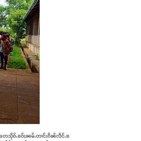
ႇ တေသိုဝ်ႉၶဝ်ႈၼမ်ႉတၢင်းၵိၼ်လဵင်ႉၶ