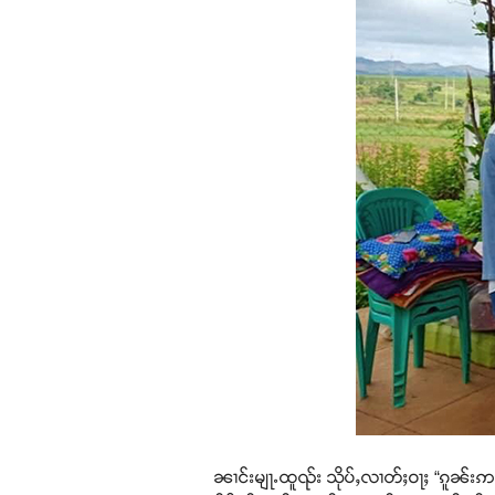
ၼၢင်းမျႃႉထူၺ်း သိုပ်ႇလၢတ်ႈဝႃႈ “ၵူၼ်းဢ