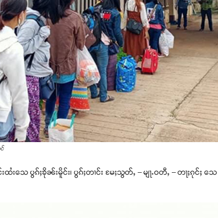
င်
ိူင်းထႆးသေ ပွၵ်ႈၶိုၼ်းမိူင်း၊ ပွၵ်ႈတၢင်း မႄႈသွတ်ႇ – မျႃႉဝတီႇ – တႃႈၵုင်ႈ 