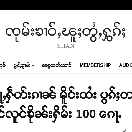
ၸုမ်းၶၢဝ်ႇၽူႈတွႆႇႁွၵ်ႈ
SHAN
တုမ်
ပွင်ႈၵႂၢမ်း
ၶေႃႈထတ်းသၢင်
MEMBERSHIP
AUDI
ႂႃႇႁဵတ်းၵၢၼ် မိူင်းထႆး ပွၵ်ႈ
င်လူင်ၶိုၼ်းႁိမ်း 100 ၵေႃႉ