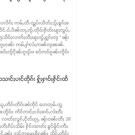
ပလိၵ်ႈ ဢမ်ႇတီႉၺွပ်းယဵတ်ႈသႂ်ႇၶွၵ်ႈၶ
်ႉဝႆႉပဵၼ်တႃႇၸႂ်ႉတိုဝ်းႁဵတ်းၽူႈၸွပ်ႇ
ဵဝ်ႈလၢတ်ႈတီႈၽူႈတွႆႇႁွၵ်ႈဝႃႈ “ ၼႂ်း
ဝ်ႉၵူႈဝၼ်း ဢမ်ႇႁၢႆလႆႈဢၼ်ဝႃႈၼၼ်ႉ
ဝ်ႈၸႂ်ငိုၼ်းၵူၺ်း။ ၶဝ်ဢဝ်ၵူၼ်းၸိူဝ်း
ႈပၢင်တိုၵ်း ႁႂ်ႈႁၢဝ်ႈႁႅင်းထႅ
ူႇတိၵ်းတိၵ်းၼႆၸိုင် တေတုမ်ႉတွ
ၢႆႊတိူဝ်ႊ ဢိင်ဢၢင်ႈငဝ်ႈၶၢဝ်ႇလၢႆတီႈ
လၢတ်ႈလွၵ်ႇငိုတ်ႈၵႂႃႇ ၼႂ်းဝၼ်းတီႈ 28
ႈၵဵပ်းသိမ်း ႁႅင်းထၢတ်ႈ ၶွင်မိူင်းဢီႊ
်ႇၼႆ။ သင်ဢမေႊရိၵၼ်ႊ သိုပ်ႇတိုၵ်း