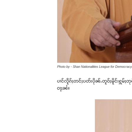
Photo by - Shan Nationalities League for Democracy/ 
ပၢင်လိူၵ်ႈတင်ႈပတ်းပိုၼ်ႉတူဝ်ႈမိူင်းႁူမ်
ဝႃႈၼႆ။