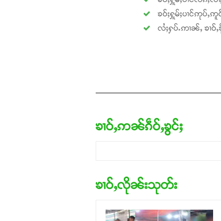
ၶဝ်ႈႁူမ်ႈပၢင်ဢုပ်ႇဢူဝ
လႆႈႁပ်ႉဢၢၼ်ႇ ၶၢဝ်ႇၶို
ၶၢဝ်ႇဢၼ်ၵဵဝ်ႇၶွင်ႈ
ၶၢဝ်ႇလိုၼ်းသုတ်း