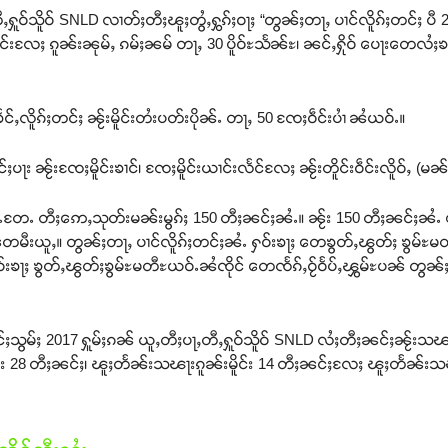
တီႇႁူဝ်သိူဝ် SNLD လၢတ်ႈတီႈၽူႈတွႆႇႁွၵ်ႈဝႃႈ “တွၼ်ႈတႃႇ ပၢင်လိူၵ်ႈတင်ႈ ပီ
ႄႈ ၵူၼ်းၼုမ်ႇ ၵမ်ႈၼမ် တႃႇ 30 ပိူဝ်ႊသႅၼ်ႊ၊ ၼင်ႇႁိုဝ် ပေႃးတေလႆႈ
င်ႇလိူၵ်ႈတင်ႈ ၼႂ်းမိူင်းတႆးပတ်းပိုၼ်ႉ တႃႇ 50 ၸႄႈဝဵင်းပၢႆ ၼႆယဝ်ႉ။
ပႃး ၼႂ်းၸႄႈမိူင်းၶၢင်၊ ၸႄႈမိူင်းယၢင်းလႅင်လႄႈ ၼႂ်းတိူင်းဝဵင်းလိူဝ်ႇ (
်းဝႆႉတႄႉ တီႈဢေႇသုတ်းမၼ်းမွၵ်ႈ 150 တီႈၼင်ႈၼႆႉ။ ၼႂ်း 150 တီႈၼင်ႈၼႆႉ
ေမီးယူႇ။ တွၼ်ႈတႃႇ ပၢင်လိူၵ်ႈတင်ႈၼႆႉ ႁဝ်းၶႃႈ တေၶွတ်ႇၽွတ်ႈ ၶွမ်ႊ
ႁဝ်းၶႃႈ ၶွတ်ႇၽွတ်ႈၶွမ်ႊမတီႊယဝ်ႉၼႆၸိုင် တေၸႅၵ်ႇဝႂ်ဝႅပ်ႇၾွမ်ႊပၼ် တွၼ
တင်ႈသွမ်ႈ 2017 ႁူမ်ႈၵၼ် ယူႇတီႈပႃႇတီႇႁူဝ်သိူဝ် SNLD လႆႈတီႈၼင်ႈၼႂ်းသၽ
28 တီႈၼင်ႈ၊ ၽူႈတႅၼ်းသၽႃးၵူၼ်းမိူင်း 14 တီႈၼင်ႈလႄႈ ၽူႈတႅၼ်းသၽႃ