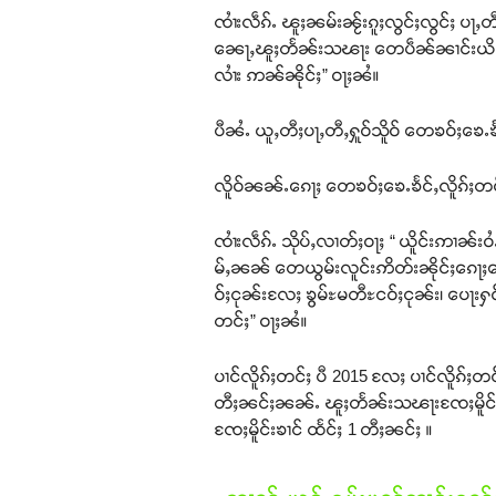
ၸၢႆးလဵၵ်ႉ ၽူႈၼမ်းၼႂ်းၵူႈလွင်ႈလွင်ႈ ပႃႇ
ၼေႃႇၽူႈတႅၼ်းသၽႃး တေပဵၼ်ၼၢင်းယိင်းလ
လၢႆး ဢၼ်ၼိုင်ႈ” ဝႃႈၼႆ။
ပီၼႆႉ ယူႇတီႈပႃႇတီႇႁူဝ်သိူဝ် တေၶဝ်ႈၶေႉၶႅ
လိူဝ်ၼၼ်ႉၵေႃႈ တေၶဝ်ႈၶေႉၶႅင်ႇလိူၵ်ႈတင်ႈ
ၸၢႆးလဵၵ်ႉ သိုပ်ႇလၢတ်ႈဝႃႈ “ ယိူင်းဢၢၼ
မ်ႇၼၼ် တေယွမ်းလူင်းဢိတ်းၼိုင်ႈၵေႃႈတ
ဝ်ႈငုၼ်းလႄႈ ၶွမ်ႊမတီႊငဝ်ႈငုၼ်း၊ ပေႃး
တင်ႈ” ဝႃႈၼႆ။
ပၢင်လိူၵ်ႈတင်ႈ ပီ 2015 လႄႈ ပၢင်လိူၵ်ႈ
တီႈၼင်ႈၼၼ်ႉ ၽူႈတႅၼ်းသၽႃးၸႄႈမိူင်း 
ၸႄႈမိူင်းၶၢင် ထႅင်ႈ 1 တီႈၼင်ႈ ။