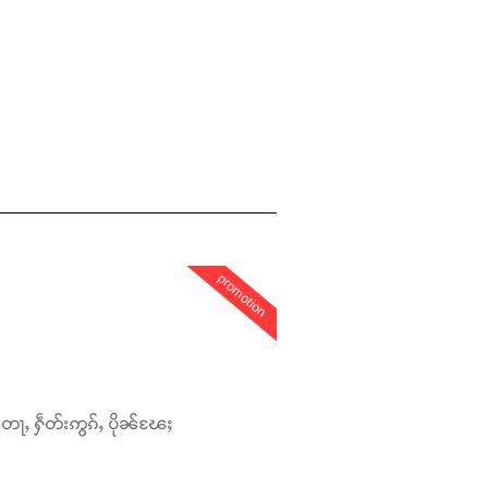
promotion
တေႃႇ ႁဵတ်းဢွၵ်ႇ ပိုၼ်ၽႄႈ