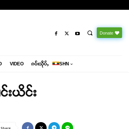
Donate
O
VIDEO
ၵပ်းသိုပ်ႇ
SHN
င်းယိင်း
Share