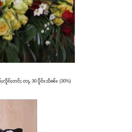
ဝ်ႈလိူၵ်ႈတင်ႈ တႃႇ 30 ပိူဝ်ႊသႅၼ်ႊ (30%)