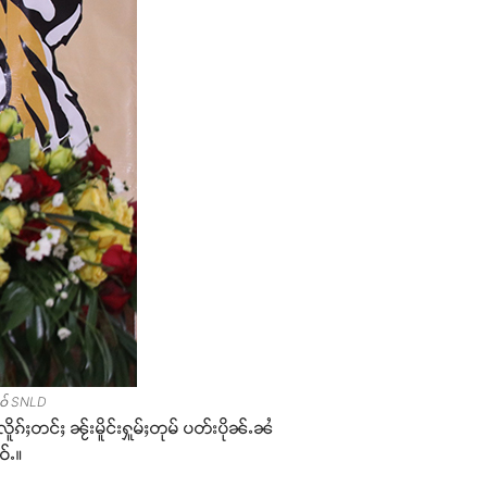
ူဝ် SNLD
ူၵ်ႈတင်ႈ ၼႂ်းမိူင်းႁူမ်ႈတုမ် ပတ်းပိုၼ်ႉၼႆ
ဝ်ႉ။