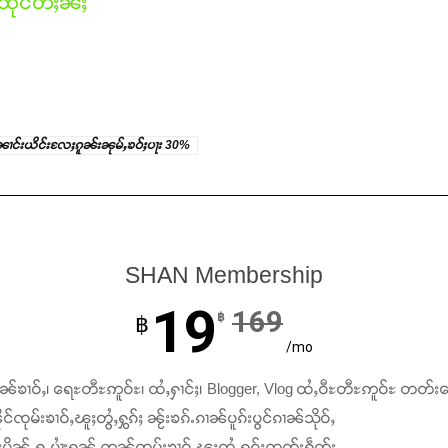
ိုင်တီႈၼႆႈ
်ႈၼၢင်းယိင်းလႄႈၵူၼ်းၼုမ်ႇၶဝ်ႈပႃး 30%
SHAN Membership
19
169
฿
฿
/mo
ၢၼ်ၶၢဝ်ႇ၊ ရေႊတီႊဢူဝ်ႊ၊ ထႆႇႁၢင်ႈ၊ Blogger, Vlog ထႆႇဝီႊတီႊဢူဝ်ႊ တတ်း
င်ၸုမ်းၶၢဝ်ႇၽူႈတွႆႇႁွၵ်ႈ ၼႂ်းၶၵ်ႉၵၢၼ်ပူၵ်းပွင်ၵၢၼ်သိုဝ်ႇ
ႆႈပိုၼ်ႉႁူႉပၢႆးႁၼ် ဢၼ်ၸုမ်းၶၢဝ်ႇၽူႈတွႆႇႁွၵ်ႈၸတ်းႁဵတ်း