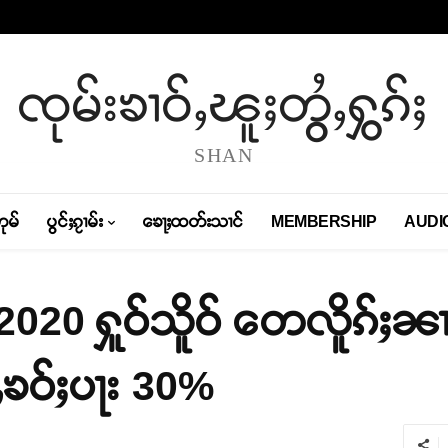
ၸုမ်းၶၢဝ်ႇၽူႈတွႆႇႁွၵ်ႈ
SHAN
တုမ်
ပွင်ႈၵႂၢမ်း
ၶေႃႈထတ်းသၢင်
MEMBERSHIP
AUDI
 2020 ႁူဝ်သိူဝ် တေလိူၵ်ႈၼၢ
ၶဝ်ႈပႃး 30%