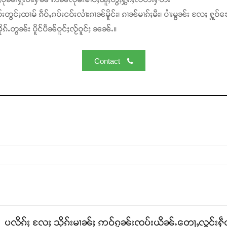
်းတွင်ႈထၢမ် ၵဵဝ်ႇၵပ်းငဝ်းလၢႆးၵၢၼ်မိူင်း၊ ၵၢၼ်မၢၵ်ႈမီး၊ ပၢႆးမွၼ်း လႄႈ ႁူဝ်ၶေ
ၵ်ႉတွၼ်း ပိူင်ပဵၼ်ဝူင်ႈလႂ်ဝူင်ႈ ၼၼ်ႉ။
Contact
ပလိၵ်ႈ လႄႈ သိုၵ်းမၢၼ်ႈ ဢဝ်ၵူၼ်းၸပ်းယိၼ်ႉတေႃႇလွင်းႁဵတ်