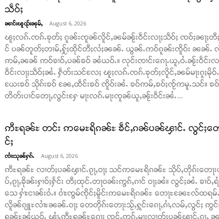
သဵဝ်ႈ
-
August 6, 2026
ၼၢင်းၽူၺ်းၼုမ်ႇ
ၽူႈလၵ်ႉၸၵ်ႉၶုတ်ႈ ၵူၼ်းၸူၼ်လိူင်ႇၼမ်ၼႂ်းဝဵင်းလႃႈသဵဝ်ႈ ၸဝ်ႈၼႃႈတီႈ
င် ပၼ်တူတ်ႈတၢမ်ႇႁႂ်ႈထိုင်တီႈလႆႈၼၼ်ႉ ယွၼ်ႉဢဝ်ၵူၼ်းၸိူဝ်း ၼၼ်ႉ လဵင
ဢမ်ႇၼၼ် ဢဝ်ၶၢဝ်ႇပၼ်ၶဝ် ၼႆယဝ်ႉ။ လုင်းၸၢင်းၵေႃႉယူႇဝႆႉၼႂ်းဝဵင်းလႃႈသ
ဝဵင်းလႃႈသဵဝ်ႈၼႆႉ ႁဵတ်းသင်လႄႈ ၽူႈလၵ်ႉၸၵ်ႉၶုတ်ႈလိူင်ႇၼမ်မႃးၵူႈမို
ယႄးၶဝ် သိုၵ်းၶဝ် ၼႄႇထဵင်းၶဝ် ၸိူဝ်းၼႆႉ ၶဝ်ဢမ်ႇၶဝ်ႈၸႂ်ဢမူႉသင်။ ၶဝ်ၶ
တိတ်းပၢင်တေႃႇလွင်းႁႄ မႃးလၵ်ႉမႃးၸူၼ်ယူႇၼႂ်းဝဵင်းၼႆႉ...
ဢီႊရၼ်ႊ တင်း ဢမေႊရိၵၼ်ႊ ၶဵင်ႇၵၼ်ပၼ်ၾၢင်ႉ လွင်ႈတေသၢင်
င်ႈ
-
August 6, 2026
ၸၢႆးသုၼ်ႁၵ်ႉ
ဢီႊရၼ်ႊ လၢတ်ႈပၼ်ၾၢင်ႉၵႂႃႇဝႃႈ သင်ဢမေႊရိၵၼ်ႊ သိုပ်ႇတိုၵ်းတေႃးယ
ပ်ႇၵႂႃႇၶိုၼ်းႁၢဝ်ႈႁႅင်း တီႈထုင်ႉတႃဝၼ်းဢွၵ်ႇၵၢင် ဝႃႈၼႆ။ လွင်ႈၼႆႉ ၶၢဝ်ႇရ
သေ ႁၢႆးငၢၼ်းဝႆႉ။ ဝၢႆးၸွမ်ၸိုင်ႈမိူင်းဢမေႊရိၵၼ်ႊ တေႃႊၼႄႊလ်ထရမ်ႉ 
လိူၼ်ၵျူႊလၢႆႊၼၼ်ႉဝႃႈ တေတိုၵ်းတေႃးသႂ်ႇႁူင်းၵေႃႇၵၢႆႇလမ်ႇလွင်ႈ ဢွင်ႈတီ
ရၼ်ႊၼႆယဝ်ႉ ၾၢႆႇဢီႊရၼ်ႊၵေႃႈ ၸင်ႇဢွၵ်ႇမႃးလၢတ်ႈပၼ်ၾၢင်ႉၵႂႃႇ ၼင