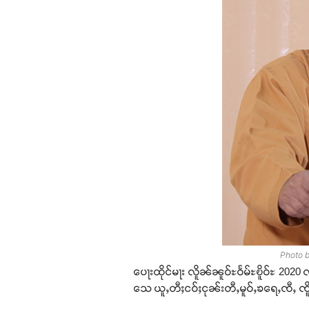
Photo b
ပေႃးထိုင်မႃး လိူၼ်ၼူဝ်ႊဝႅမ်ႊၿိူဝ်ႊ 2020 
သေ ယူႇတီႈငဝ်ႈငုၼ်းတီႇမူဝ်ႇၶရေႇၸီႇ ၸိူ