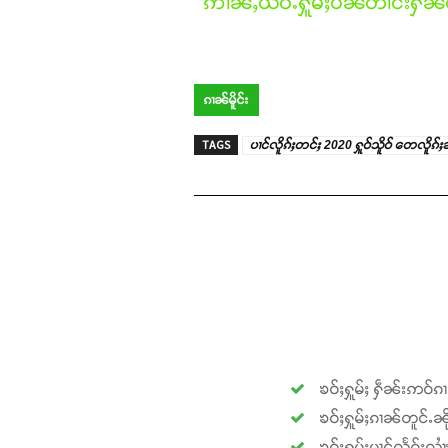
ဢၢၼ်ႇယဝ်ႉႁူမ်ႈပၼ်တၢင်းႁၼ်ထ
ၵၢၼ်မိူင်း
TAGS
ပၢင်လိူၵ်ႈတင်ႈ 2020 ႁူဝ်သိူဝ် တေလိူၵ
ၶဝ်ႈႁူမ်ႈ ႁဵၼ်းဢဝ်ၵ
ၶဝ်ႈႁူမ်ႈၵၢၼ်တူင်ႉၼို
ၶဝ်ႈႁူမ်ႈပၢင်လႅၵ်ႈလၢ