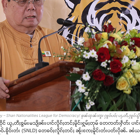
y – Shan Nationalities League for Democracy/ ၶုၼ်ထုၼ်းဢူး ႁူဝ်ပဝ်ႈ ပႃႇတီႇႁူဝ်သိ
ၸိုင် ယူႇတီႈၶွမ်ႊမသျိၼ်ႊပၢင်လိူၵ်ႈတင်ႈမိူင်းႁူမ်ႈတုမ် တေၸတ်းႁဵတ်း ပၢင်လိ
ဝ်ႉၶိူဝ်းတႆး (SNLD) တေၶဝ်ႈလိူၵ်ႈတင်ႈ ၼႂ်းၸႄႈမိူင်းတႆးပတ်းပိုၼ်ႉ ၼႆယ