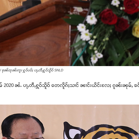
ၶုၼ်ထုၼ်းဢူး ႁူဝ်ပဝ်ႈ ပႃႇတီႇႁူဝ်သိူဝ် SNLD
ႈတုမ် 2020 ၼႆႉ ပႃႇတီႇႁူဝ်သိူဝ် တေလိူၵ်ႈသၢင် ၼၢင်းယိင်းလႄႈ ၵူၼ်းၼုမ်ႇ ၶ