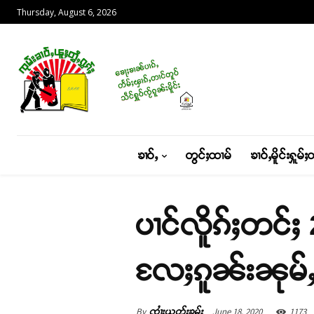
Thursday, August 6, 2026
ၶၢဝ်ႇ
တွင်ႈထၢမ်
ၶၢဝ်ႇမိူင်းႁူမ်ႈ
ပၢင်လိူၵ်ႈတင်ႈ
လႄႈၵူၼ်းၼုမ်ႇ
By
June 18, 2020
1173
ၸၢႆးယွတ်ႈၶမ်း