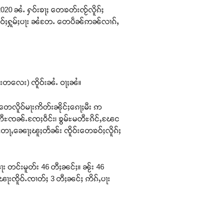
 2020 ၼႆႉ ႁဝ်းၶႃႈ တေၶတ်းၸႂ်လိူၵ်ႈ
ၶဝ်ႈႁူမ်ႈပႃး ၼႆတႄႉ တေပဵၼ်ဢၼ်လၢၵ်ႇ
မၼ်းတလေး) ၸိူဝ်းၼႆႉ ဝႃႈၼႆ။
 တေလိူဝ်မႃးဢိတ်းၼိုင်ႈၵေႃႈမီး ဢ
မတီႊၸၼ်ႉၸႄႈဝဵင်း၊ ၶွမ်ႊမတီႊၵိင်ႇၽႄင
်ႈတႃႇၼေႃႈၽူႈတႅၼ်း ၸိူဝ်းတေၶဝ်ႈလိူၵ်ႈ
ႃး တင်းမူတ်း 46 တီႈၼင်ႈ။ ၼႂ်း 46
းၸိူဝ်ႉၸၢတ်ႈ 3 တီႈၼင်ႈ ဢိၵ်ႇပႃး