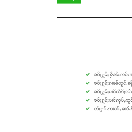
ၶဝ်ႈႁူမ်ႈ ႁဵၼ်းဢဝ်ၵ
ၶဝ်ႈႁူမ်ႈၵၢၼ်တူင်ႉၼို
ၶဝ်ႈႁူမ်ႈပၢင်လႅၵ်ႈလၢ
ၶဝ်ႈႁူမ်ႈပၢင်ဢုပ်ႇဢူဝ
လႆႈႁပ်ႉဢၢၼ်ႇ ၶၢဝ်ႇၶို