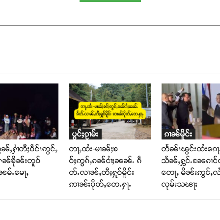
ပွင်ႈၵႂၢမ်း
ၵၢၼ်မိူင်း
ၼ်ႇႁၢႆတီႈဝဵင်းဢွင်ႇ
တႃႇထႆး-မၢၼ်ႈၶ
တႅၼ်းၽွင်းထႆးၵေႃႉ
ႁၼ်ၶိုၼ်းတူဝ်
ဝ်ႈဢွၵ်ႇၵၼ်ငၢႆႈၼၼ်ႉ ၵဵ
သႅၼ်ႇႁွင်ႉၼႄၵၢင်ၸ
းၼမ်ႉမေႃႇ
တ်ႉလၢၼ်ႇတီႈႁူဝ်မိူင်း
တေႃႇ မိၼ်းဢွင်ႇလၢႆ
ဢၢၼ်းပိုတ်ႇတေႉႁႃႉ
လုမ်းသၽႃး