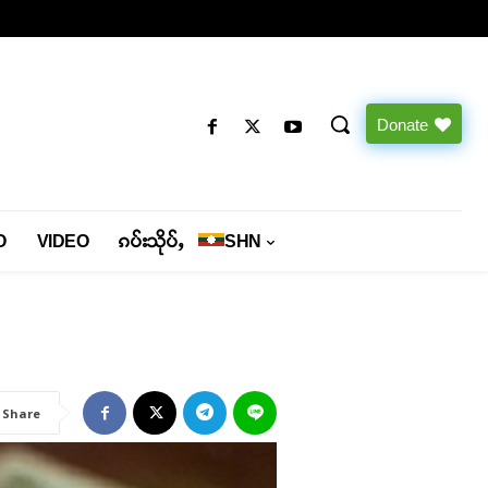
Donate
O
VIDEO
ၵပ်းသိုပ်ႇ
SHN
Share