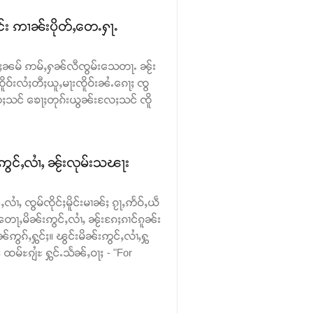
င်း ဢၢၼ်းပိုတ်ႇတေႉႁႃႉ
 ၵမ်ႈၼမ် ဢမ်ႇႁၼ်လီၸွမ်းသေတႃႉ ၼႂ်း
ူဝ်းလႆႈတီႈယူႇမႃးၸိူဝ်းၼႆႉၵေႃႈ ၸွ
ႈသင် ၶေႃႈတုၵ်းယွၼ်းလႄႈသင် ၸိူ
ဢွင်ႇလၢႆႇ ၼႂ်းလုမ်းသၽႃး
လၢႆႇ ၸွမ်ၸိုင်ႈမိူင်းမၢၼ်ႈ ၵႂႃႇဢႅဝ်ႇယဵ
တေႃႇမိၼ်းဢွင်ႇလၢႆႇ ၼႂ်းၵႄႈၵၢင်ၵူၼ်း
ဢွၵ်ႇႁွင်ႈ။ ၽွင်းမိၼ်းဢွင်ႇလၢႆႇႁွ
မ်ႊၵျႆႊ ႁွင်ႉသႅၼ်ႇဝႃႈ - "For