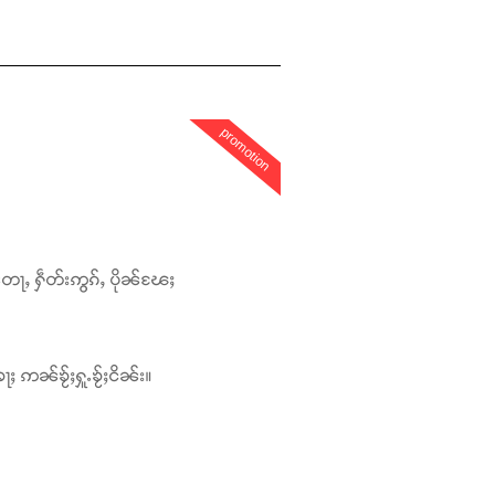
promotion
တေႃႇ ႁဵတ်းဢွၵ်ႇ ပိုၼ်ၽႄႈ
ႃႈ ဢၼ်ၶႂ်ႈႁူႉၶႂ်ႈငိၼ်း။