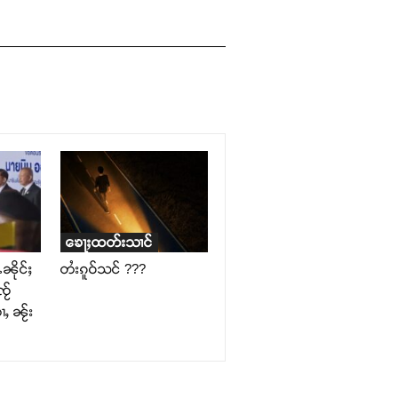
ၶေႃႈထတ်းသၢင်
ၼိုင်ႈ
တႆးၵူဝ်သင် ???
ႂ်
ႇ ၼႂ်း