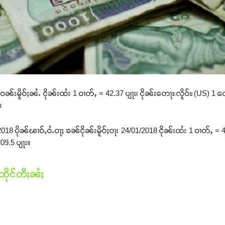
ၼ်းမိူဝ်ႈၼႆႉ ငိုၼ်းထႆး 1 ဝၢတ်ႇ = 42.37 ပျႃး၊ ငိုၼ်းတေႃႊလိူဝ်ႊ(US) 1 တ
။
8 ပိုၼ်ၽၢဝ်ႇဝႆႉဝႃႈ ၶၼ်ငိုၼ်းမိူဝ်ႈဝႃး 24/01/2018 ငိုၼ်းထႆး 1 ဝၢတ်ႇ = 
09.5 ပျႃး။
ိုင်တီႈၼႆႈ