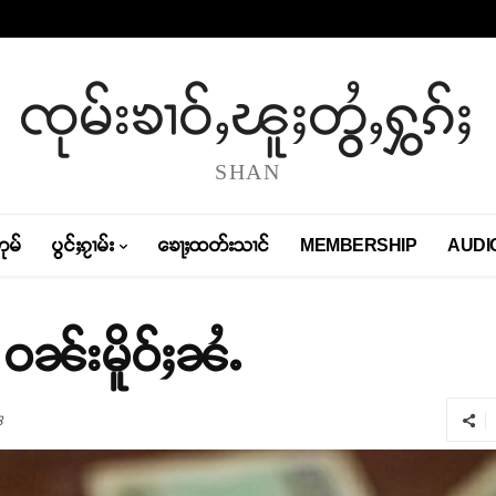
ၸုမ်းၶၢဝ်ႇၽူႈတွႆႇႁွၵ်ႈ
SHAN
တုမ်
ပွင်ႈၵႂၢမ်း
ၶေႃႈထတ်းသၢင်
MEMBERSHIP
AUDI
 ဝၼ်းမိူဝ်ႈၼႆႉ
8