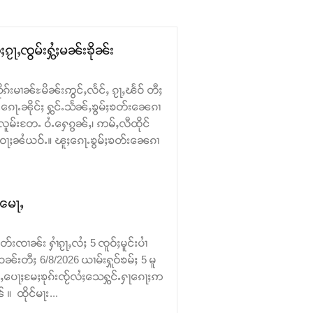
ၵႂႃႇၸွမ်းႁွႆႈမၼ်းၶိုၼ်း
ုၵ်းမၢၼ်ႊမိၼ်းဢွင်ႇလႅင်ႇ ၵႂႃႇၽႅဝ် တီႈ
ေႃႉၼိုင်ႈ ႁွင်ႉသႅၼ်ႇၶွမ်ႈၶတ်း​​ၼေၵၢ
လူမ်းတႄႉ ဝႆႉ​​ႁေၵွၼ်ႇ၊ ဢမ်ႇလီထိုင်
း ဝႃႈၼႆယဝ်ႉ။ ၽူႈ​​ၵေႃႉၶွမ်ႈၶတ်း​​ၼေၵၢ
ႉမေႃႇ
းၸၢၼ်း ႁၢႆၵႂႃႇလႆႈ 5 ၸူဝ်ႈမူင်းပၢႆ
ဝၼ်းတီႈ 6/8/2026 ယၢမ်းႁူဝ်ၶမ်ႈ 5 မူ
ဝ်ႇပေႃႈမႄႈၶုၵ်းၸႂ်လႆႈသေႁွင်ႉႁႃၵေႃႈဢ
 ထိုင်မႃး...