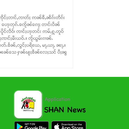
်ၸိုင်ႈတၢင်ႇၸၢတ်ႈ ဢၼ်ၶီႇၼဵၵ်းတဵၵ်း
း။ ပေႃးတုၵ်ႉၶၸႂ်ၼႆၵေႃႈ တၢင်းပဵၼ်
ိူင်လဵဝ်၊ ၸၢင်ႈပႃးတင်း ဢမ်ႇႁူႉတူဝ်
ၢင်ႈမီးယဝ်ႉ။ ၸႂ်ယွမ်းၵၢၼ်ႉ
တ်ႉၶႅၼ်ႇလွင်ႈပရိယႄႇ မႃႇယႃႇ ၼႃႇ။
ွၼ်ႉၼၼ်သေ ႁၼ်ၽူႈၶဵၼ်လႄႈသင် ပီႈၼွ