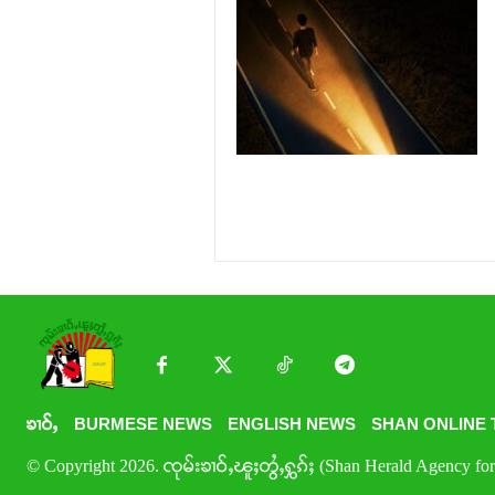
ၶၢဝ်ႇ
BURMESE NEWS
ENGLISH NEWS
SHAN ONLINE 
© Copyright 2026. ၸုမ်းၶၢဝ်ႇၽူႈတွႆႇႁွၵ်ႈ (Shan Herald Agency for 