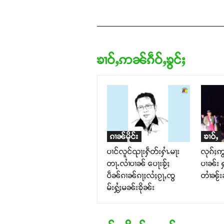
ၶၢဝ်ႇဢၼ်ၵဵဝ်ႇၶွင်ႈ
ၵၢၼ်မိူင်း
ၶၢဝ်ႇ
ပၢင်လူင်ၺႃးႁဵတ်းႁၢႆႉမႃး
လုၵ်ႈဢွ
တႃႉလၢႆပၢၼ် ​​ပေႃးၶႂ်ႈ
ပၢၼ်း 
ပဵၼ်ၵၢၼ်ၵႃႈလႆႈၵႂႃႇၸွ
တၢႆၼႂ်
မ်းႁွႆႈမၼ်းၶိုၼ်း