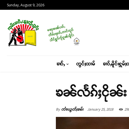
Sunday, August 9, 2026
ၶၢဝ်ႇ
တွင်ႈထၢမ်
ၶၢဝ်ႇမိူင်းႁူမ်ႈ
ၶၼ်လႅၵ်ႈငိုၼ်း
By
January 25, 2018
29
ၸၢႆးယွတ်ႈၶမ်း