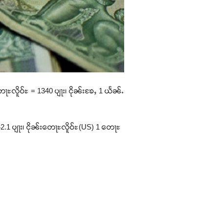
ေႃႊလိူဝ်ႊ = 1340 ပျႃး၊ ငိုၼ်းၶႄႇ 1 ယႅၼ်ႉ
42.1 ပျႃး၊ ငိုၼ်းတေႃႊလိူဝ်ႊ(US) 1 တေႃႊ