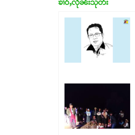
ၶၢဝ်ႇလိုၼ်းသုတ်း