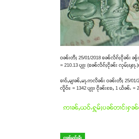
ဝၼ်းတီႈ 25/01/2018 ၶၼ်လႅၵ်ႈငိုၼ်း ၼႂ်းဝ
= 210.13 ပျႃး (ၶၼ်လႅၵ်ႈငိုၼ်း လုမ်ႈၾႃႉ)
ၶၢဝ်ႇမျၢၼ်ႇမႃႉဢလိၼ်း ဝၼ်းတီႈ 25/01/201
လိူဝ်ႊ = 1342 ပျႃး၊ ငိုၼ်းၶႄႇ 1 ယႅၼ်ႉ = 2
ဢၢၼ်ႇယဝ်ႉႁူမ်ႈပၼ်တၢင်းႁၼ်ထ
ၵၢၼ်မၢၵ်ႈမီး