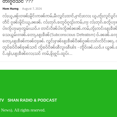
တႆးၵူဝ်သင် ???
-
August 7, 2026
Hom Hurng
လႆႈယူႇၼႂ်းဝၢၼ်ႈမိူင်းဢၼ်ဢမ်ႇမီးလွင်ႈထၢင်ႇႁၢင်ႈလႄႈ ယူႇတႂ်ႈလူင်ပွင
တဵင် ၵူၼ်းမိူင်းယူႇၼၼ်ႉ လႆႈတုၵ်ႉၶတူဝ်ၵူၺ်းဢမ်ႇၵႃး လႆႈတုၵ်ႉၶၸႂ်ပႃ
ပၢႆးၸႂ်ပႃးမႃးၸွမ်းယဝ်ႉ။ တၢင်းပဵၼ်ပၢႆးၸႂ်ၼႆၼၼ်ႉဢမ်ႇၸႂ်ႈၸင်းၽူႈၶဵၼ်ပ
သေယွမ်းၵၢၼ်ႉတေႃႇၽူႈၶဵၼ်(Subconscious Defeatism) ဝႆႉၼၼ်ႉၵေႃႈၸ
တေႃႇၽူႈၶဵၼ်ဢၼ်ဝႃႈၼႆႉ လွင်ႈႁၼ်ၽူႈၶဵၼ်ပဵၼ်ၵူၼ်းလၵ်းလိင်းၼႃႇ ၵ
တူဝ်ၶဝ်ပဵၼ်ၶုၼ်သၢင် ၸႂ်ၶဝ်ပဵၼ်ၽီလူးၽီၽၢႆး - ၸိူဝ်းၼႆႉယဝ်ႉ။ ယ
င်ႉၾၢႆႇၽူႈၶဵၼ်လႄႈသင် ဢမ်ႇၶႂ်ႈႁူပ်ႉထူပ်း...
TV
SHAN RADIO & PODCAST
News). All rights reserved.