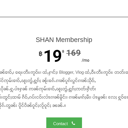
SHAN Membership
19
169
฿
฿
/mo
ၢၼ်ၶၢဝ်ႇ၊ ရေႊတီႊဢူဝ်ႊ၊ ထႆႇႁၢင်ႈ၊ Blogger, Vlog ထႆႇဝီႊတီႊဢူဝ်ႊ တတ်း
င်ၸုမ်းၶၢဝ်ႇၽူႈတွႆႇႁွၵ်ႈ ၼႂ်းၶၵ်ႉၵၢၼ်ပူၵ်းပွင်ၵၢၼ်သိုဝ်ႇ
ႆႈပိုၼ်ႉႁူႉပၢႆးႁၼ် ဢၼ်ၸုမ်းၶၢဝ်ႇၽူႈတွႆႇႁွၵ်ႈၸတ်းႁဵတ်း
်းတွင်ႈထၢမ် ၵဵဝ်ႇၵပ်းငဝ်းလၢႆးၵၢၼ်မိူင်း၊ ၵၢၼ်မၢၵ်ႈမီး၊ ပၢႆးမွၼ်း လႄႈ ႁူဝ်ၶေ
ၵ်ႉတွၼ်း ပိူင်ပဵၼ်ဝူင်ႈလႂ်ဝူင်ႈ ၼၼ်ႉ။
Contact