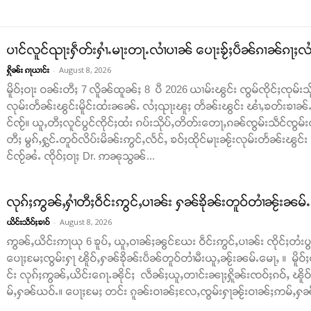
ပၢင်လူင်ၺႃးႁဵတ်းႁၢႆႉမႃးတႃႉလၢႆပၢၼ် ​​ပေႃးၶႂ်ႈပဵၼ်ၵၢၼ်ၵႃႈလႆႈ
-
August 8, 2026
ႁိုၼ်း ၵႃယၢင်း
မိူဝ်ႈဝႃး ဝၼ်းတီႈ 7 လိူၼ်ထူၼ်ႈ 8 ပီ 2026 ယၢမ်းၽွင်း ၸွမ်ၸိုင်ႈၸုမ်းသိ
လုမ်းတႅၼ်းၽွင်းမိူင်းထႆးၼၼ်ႉ လႆႈၺႃးၽူႈ တႅၼ်းၽွင်း ၽၢႆႇၶတ်းၶၢၼ်ႉ​​ၵ
င်ၸႂ်။ ယူႇတီႈလူင်ပွင်ၸိုင်ႈထႆး ၵပ်းသိုပ်ႇတိတ်း​​တေႃႇၵၼ်ၸွမ်းသဵင်ၸွမ်း
တီႈ မွၵ်ႇႁွင်ႉတူဝ်လိပ်းမိၼ်းဢွင်ႇလႅင်ႇ ၶဝ်ႈထိုင်မႃးၼႂ်းလုမ်းတႅၼ်းၽွင်
င်ၸႂ်ၼႆႉ ၸိုဝ်ႈဝႃႈ Dr. ဢၼုသွၼ်...
လုၵ်ႈဢွၼ်ႇႁၢႆတီႈဝဵင်းဢွင်ႇပၢၼ်း ႁၼ်ၶိုၼ်းတူဝ်တၢႆၼႂ်းၼမ်
-
August 8, 2026
ယိင်းသဵဝ်ႈၶၢဝ်
ဢွၼ်ႇယိင်းဢႃယု 6 ၶူပ်ႇ ယူႇဝၢၼ်ႈၼွင်ယႄး ဝဵင်းဢွင်ႇပၢၼ်း ၸိုင်ႈတႆးပွတ်
ပေႃႈမႄႈၸွမ်းႁႃ ၽိူဝ်ႇႁၼ်ၶိုၼ်းပဵၼ်တူဝ်တၢႆမီးယူႇၼႂ်းၼမ်ႉမေႃႇ ။ မိူဝ်ႈ
င်း လုၵ်ႈဢွၼ်ႇယိင်းၵေႃႉၼိုင်ႈ လဵၼ်ႈယူႇတၢင်းၼႃႈႁိူၼ်းၸဝ်ႈၵဝ်ႇ ၽိူ
မ်ႇႁၼ်ယဝ်ႉ။ ပေႃႈမႄႈ တင်း ၵူၼ်းဝၢၼ်ႈလႄႇၸွမ်းႁႃၼႂ်းဝၢၼ်ႈဢမ်ႇႁၼ် ။