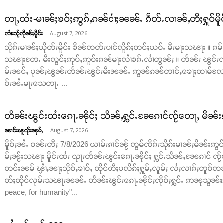
တႃႇထႆး-မၢၼ်ႈၶဝ်ႈဢွၵ်ႇၵၼ်ငၢႆႈၼၼ်ႉ ၵဵတ်ႉလၢၼ်ႇတီႈႁူဝ်မိူ
-
August 7, 2026
ၸၢႆးသႂ်ၸိုၼ်ႈမိူင်း
သိုၵ်းမၢၼ်ႈယိုတ်းမိူင်း ၶိၼ်ၸတ်းပၢင်လိူၵ်ႈတင်ႈယဝ်ႉ မီးမႃးသၽႃး ။
သၽႃးတႄႉ မီးလွင်ႈဢုပ်ႇဢူဝ်းၵၼ်မႃးလၢႆၶၵ်ႉလၢႆတွၼ်ႈ ။ တႅၼ်း ၽွင်းၸိ
မ်းၼင်ႇ ပုၼ်ႈၽွၼ်းတႅၼ်းၽွင်းမီးၼၼ်ႉ ဢွၼ်ၵၼ်တၢင်ႇၶေႃႈထၢမ်လႄ
ဝ်းၼႆႉမႃးသေတႃႉ ...
တႅၼ်းၽွင်းထႆးၵေႃႉၼိုင်ႈ သႅၼ်ႇႁွင်ႉၼႄၵၢင်ၸႂ်တေႃႇ မိၼ်း
-
August 7, 2026
ၼၢင်းၽူၺ်းၼုမ်ႇ
မိူဝ်ႈၼႆႉ ဝၼ်းတီႈ 7/8/2026 ယၢမ်းၵၢင်ၼႂ် ၸွမ်ၸိၵ်းသိုၵ်းမၢၼ်ႈမိၼ်းဢွင်ႇ
မ်ႈၼႂ်းသၽႃး မိူင်းထႆး ၺႃးတႅၼ်းၽွင်းၵေႃႉၼိုင်ႈ ႁွင်ႉသႅၼ်ႇၼႄၵၢင် ၸႂ်
တင်းၼမ် ၾၢႆႇၼႃႈသိုဝ်ႇၶၢဝ်ႇ ထိုင်တီႈပလိၵ်ႈႁူမ်ႇလူမ်ႈ လႆႈလၢၵ်ႈတူဝ်ၸၼ်
တ်ႈထိုင်လုမ်းသၽႃးၼၼ်ႉ တႅၼ်းၽွင်းၵေႃႉၼိုင်ႈၸိုဝ်ႈႁွင်ႉ ဢၼုသွၼ်ႊ ထ
peace, for humanity"...