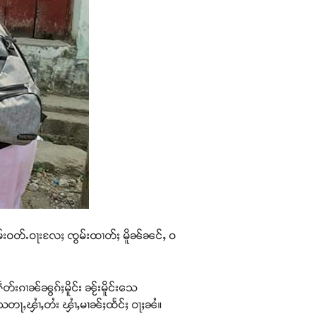
်းဝတ်ႉဝႃးလႄႈ ၸွမ်းထၢတ်ႈ မိူၼ်ၼင်ႇ ဝ
်းၵၢၼ်ၼွၵ်ႈမိူင်း ၼႂ်းမိူင်းသေ
်ႊသတႃႇၾၢႆႇတႆး ၾၢႆႇမၢၼ်ႈထႅင်ႈ ဝႃႈၼႆ။