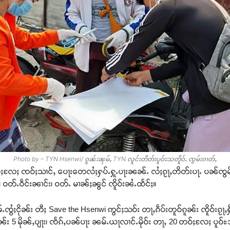
Photo by – TYN Hsenwi/ ၵူၼ်းၼုမ်ႇ TYN လူင်းတိတ်းပူဝ်ႊသတိူဝ်ႉ ၸွမ်းၵၢတ်ႇ
်ႈလႄႈ ၸဝ်ႈသၢင်ႇ ပေႃးတေလႆႈႁပ်ႉႁူႉပႃးၼၼ်ႉ လႆႈၵႂႃႇတိတ်းပႃႉ ပၼ်ၸွမ
ႃႇ၊ ဝတ်ႉဝဵင်းၼၢင်း၊ ဝတ်ႉ မၢၼ်ႈၼွင် ၸိူဝ်းၼႆႉထႅင်ႈ။
ႈငိုၼ်း တီႈ Save the Hsenwi ဢွင်ႈသဝ်း တႃႇၵဵပ်းတူဝ်ၵူၼ်း ၸိူဝ်းၵႂႃႇႁဵတ
ိုၼ်း 5 မိုၼ်ႇပျႃး၊ ၸႅၵ်ႇပၼ်ပႃး ၼမ်ႉယႃလၢင်ႉမိုဝ်း တႃႇ 20 တဝ်ႈလႄႈ ပူဝ