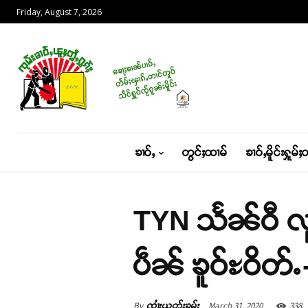
Friday, August 7, 2026
ၶၢဝ်ႇ
တွင်ႈထၢမ်
ၶၢဝ်ႇမိူင်းႁူမ်ႈ
TYN သႅၼ်ဝီ လူင
ပဵၼ် ၶူဝ်ႊဝိတ်
By
March 31, 2020
338
ၸၢႆးယွတ်ႈၶမ်း