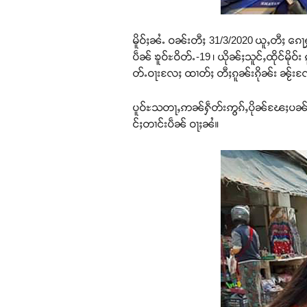
မိူဝ်ႈၼႆႉ ဝၼ်းတီႈ 31/3/2020 ယူႇတီႈ ၵေႃ
ပဵၼ် ၶူဝ်ႊဝိတ်ႉ-19 ၊ ယိုၼ်ႈသူင်ႇထိုင်မိုဝ်
တ်ႉဝႃးလႄႈ ထၢတ်ႈ တီႈၵူၼ်းၵိုၼ်း ၼႂ်းၸႄႈဝ
ပူဝ်ႊသတႃႇဢၼ်ႁဵတ်းဢွၵ်ႇပိုၼ်ၽႄႈပၼ်ၼၼ်
င်ႈတၢင်းပဵၼ် ဝႃႈၼႆ။