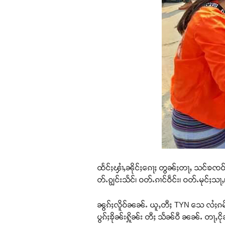
ထႅင်ႈၾၢႆႇၼိုင်ႈၵေႃႈ တွၼ်ႈတႃႇ သင်ၶၸဝ
တ်ႉၵျွင်းသႅင်၊ ဝတ်ႉၵၢင်ဝဵင်း၊ ဝတ်ႉမုင်ႈသ
ၼွၵ်ႈလိူဝ်ၼၼ်ႉ ယူႇတီႈ TYN သေ လႆႈၵမ်ႉၸွႆ
ပွၵ်ႈၶိုၼ်းႁိူၼ်း တီႈ သႅၼ်ဝီ ၼၼ်ႉ တႃႇင