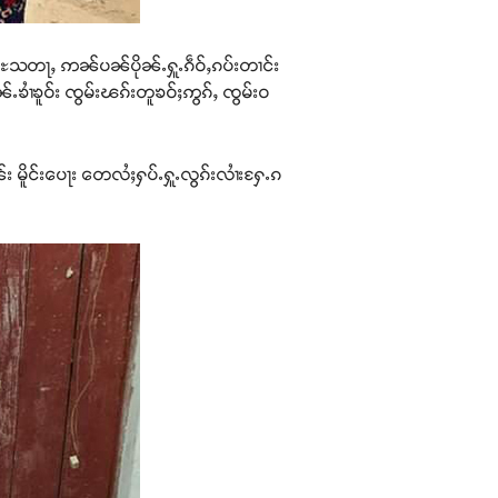
ပူဝ်ႊသတႃႇ ဢၼ်ပၼ်ပိုၼ်ႉႁူႉၵဵဝ်ႇၵပ်းတၢင်း
ႁၢၼ်ႉၶၢႆၶူဝ်း ၸွမ်းၽၵ်းတူၶဝ်ႈဢွၵ်ႇ ၸွမ်းဝ
 မိူင်းပေႃး တေလႆႈႁပ်ႉႁူႉလွၵ်းလၢႆးႁႄႉၵ