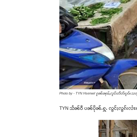
Photo by - TYN Hsenwi/ ၵူၼ်းၼုမ်ႇလူင်းတိတ်းပူဝ်ႊသတိူ
TYN သႅၼ်ဝီ ပၼ်ပိုၼ်ႉႁူႉ လွင်ႈလွၵ်းလၢႆးႁ