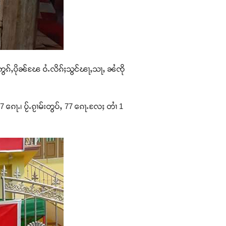
းဢွၵ်ႇပိုၼ်ၽႄ ဝႆႉလိၵ်ႈသွင်ၽႃႇသႃႇ ၼႆၸို
7 ၵေႃႉ၊ ပႂ်ႉၵႂၢမ်းတွပ်ႇ 77 ၵေႃႉလႄႈ တၢႆ 1