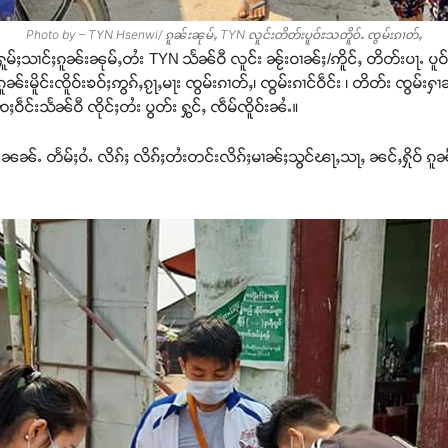
Photo by – TYN Hsenwi/ ၵူၼ်းၼုမ်ႇ TYN လူင်းတိတ်းပူဝ်ႊသတိူဝ်ႉ ၸွမ်းၵၢတ်ႇ
ႁူမ်ႈသၢင်ႈၵူၼ်းၼုမ်ႇတႆး TYN သႅၼ်ဝီ လူင်း ၼႂ်းဝၢၼ်ႈ/ဢိူင်ႇ တိတ်းပႃႉ 
း ၵူၼ်းမိူင်းၸိူဝ်းၶဝ်ႈဢွၵ်ႇၵႂႃႇမႃး ၸွမ်းၵၢတ်ႇ၊ ၸွမ်းၵၢင်ဝဵင်း ၊ တိတ်း ၸွမ်း
ဵင်းသႅၼ်ဝီ ၸိုင်ႈတႆး ပွတ်း ႁွင်ႇ ၸဵမ်ၸိူဝ်းၼႆႉ။
ႉ တႅမ်ႈဝႆႉ လိၵ်ႈ လိၵ်ႈတႆးတင်းလိၵ်ႈမၢၼ်ႈသွင်ၽႃႇသႃႇ ၼင်ႇႁိုဝ် ၵူၼ်း