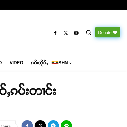
Donate
O
VIDEO
ၵပ်းသိုပ်ႇ
SHN
ဝ်ႇၵပ်းတၢင်း
Share