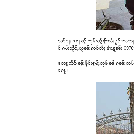
သင်ဝႃႈ ၵေႃႉလႂ် ၸုမ်းလႂ် ၶႂ်ႈလႆႈပူဝ်ႊသတ
င် ၵပ်းသိုဝ်ႇယွၼ်းဢဝ်တီႈ မၢႆၾူၼ်း 097
တေႃႈလဵဝ် ၼႂ်းမိူင်းႁူမ်ႈတုမ် ၼႆႉၵူၼ်းၸပ်
ၵေႃႉ။