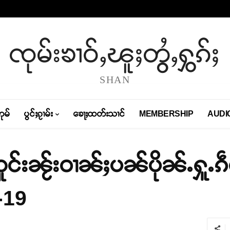
ၸုမ်းၶၢဝ်ႇၽူႈတွႆႇႁွၵ်ႈ
SHAN
တုမ်
ပွင်ႈၵႂၢမ်း
ၶေႃႈထတ်းသၢင်
MEMBERSHIP
AUDI
်းၼႂ်းဝၢၼ်ႈပၼ်ပိုၼ်ႉႁူႉၵဵ
ႉ-19