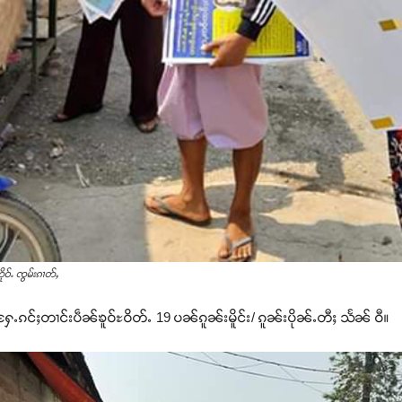
ဝ်ႉ ၸွမ်းၵၢတ်ႇ
ႄႉၵင်ႈတၢင်းပဵၼ်ၶူဝ်ႊဝိတ်ႉ 19 ပၼ်ၵူၼ်းမိူင်း/ ၵူၼ်းပိုၼ်ႉတီႈ သႅၼ် ဝီ။