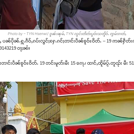
Photo by – TYN Hsenwi/ ၵူၼ်းၼုမ်ႇ TYN လူင်းတိတ်းပူဝ်ႊသတိူဝ်ႉ ၸွမ်းၵၢတ်ႇ
ႃႇ ပၼ်ပိုၼ်ႉႁူႉၵဵဝ်ႇၵပ်းလွင်ႈႁႄႉၵင်ႈတၢင်းပဵၼ်ၶူဝ်ႊဝိတ်ႉ – 19 ဢၼ်ႁဵတ်
89143219 ဝႃႈၼႆ။
းတၢင်းပဵၼ်ၶူဝ်ႊဝိတ်ႉ 19 တင်းမူတ်းမီး 15 ၵေႃႉ၊ ထၢင်ႇထိူမ်ပႂ်ႉတူၺ်း မီး 51