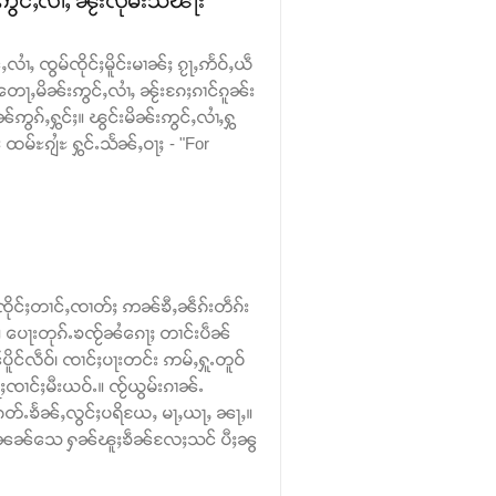
ဢွင်ႇလၢႆႇ ၼႂ်းလုမ်းသၽႃး
လၢႆႇ ၸွမ်ၸိုင်ႈမိူင်းမၢၼ်ႈ ၵႂႃႇဢႅဝ်ႇယဵ
တေႃႇမိၼ်းဢွင်ႇလၢႆႇ ၼႂ်းၵႄႈၵၢင်ၵူၼ်း
ဢွၵ်ႇႁွင်ႈ။ ၽွင်းမိၼ်းဢွင်ႇလၢႆႇႁွ
မ်ႊၵျႆႊ ႁွင်ႉသႅၼ်ႇဝႃႈ - "For
်ၸိုင်ႈတၢင်ႇၸၢတ်ႈ ဢၼ်ၶီႇၼဵၵ်းတဵၵ်း
း။ ပေႃးတုၵ်ႉၶၸႂ်ၼႆၵေႃႈ တၢင်းပဵၼ်
ိူင်လဵဝ်၊ ၸၢင်ႈပႃးတင်း ဢမ်ႇႁူႉတူဝ်
ၢင်ႈမီးယဝ်ႉ။ ၸႂ်ယွမ်းၵၢၼ်ႉ
တ်ႉၶႅၼ်ႇလွင်ႈပရိယႄႇ မႃႇယႃႇ ၼႃႇ။
ွၼ်ႉၼၼ်သေ ႁၼ်ၽူႈၶဵၼ်လႄႈသင် ပီႈၼွ