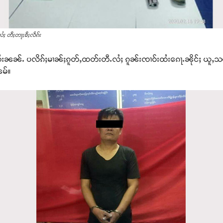
ႆႈ တီႈတႃႈၶီႈလဵၵ်း
းၼၼ်ႉ ပလိၵ်ႈမၢၼ်ႈၵူတ်ႇထတ်းတီႉလႆႈ ၵူၼ်းၸၢဝ်းထႆးၵေႃႉၼိုင်ႈ ယူႇသဝ်း
ၼမ်။