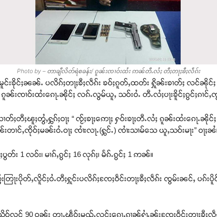
Photo by – တာချီလိတ်ရဲစခန်း/ ၵူၼ်းၸၢဝ်းထႆး ဢၼ်တီႉလႆႈ တီႈတႃႈၶီႈလဵၵ်း
 မူင်းၶိုင်ႈၼၼ်ႉ ပလိၵ်ႈတႃႈၶီႈလဵၵ်း ၶဝ်ႈၵူတ်ႇထတ်း ႁိူၼ်းၶၢတ်ႈ လင်ၼိုင်
 ၵူၼ်းၸၢဝ်းထႆးၵေႃႉၼိုင်ႈ လၵ်ႉလွမ်ယူႇ သဝ်းဝႆႉ တီႉလႆႈပႃးၶိူင်ႈၵွင်ႈၵၢင်ႇၸ
လၢတ်ႈတီႈၽူႈတွႆႇႁွၵ်ႈဝႃႈ “ ၸႂ်ႈၶႃႈဢေႃႈ ႁဝ်းၶႃႈတီႉလႆႈ ၵူၼ်းထႆးၵေႃႉၼို
။ မၼ်းတၢင်ႇၸိုဝ်ႈမၼ်းဝႆႉဝႃႈ ၸၢႆးလႃႉ(ႁွင်ႉ) ၸၢႆးသၢမ်သေ ယူႇသဝ်းမႃး” ဝႃႈၼႆ
ပွတ်း 1 လဝ်း၊ မၢၵ်ႇၵွင်ႈ 16 လုၵ်ႈ၊ မႅၵ်ႉၵွင်ႈ 1 ဢၼ်။
တြႃးပိုတ်ႇလိူင်ႈဝႆႉတီႈႁူင်းပလိၵ်ႈၸႄႈဝဵင်းတႃႈၶီႈလဵၵ်း ၸွမ်းၼင်ႇ ပၵ်းပိူင်
ူဝ်လူင် 90 ဝၼ်း တႃႇၽဵဝ်ႈမူၺ်ႉလွင်ႈၵေႃႇၵၢၼ်ႁၢႆႉၼႂ်းၸႄႈဝဵင်းတႃႈၶီႈလဵၵ်း။