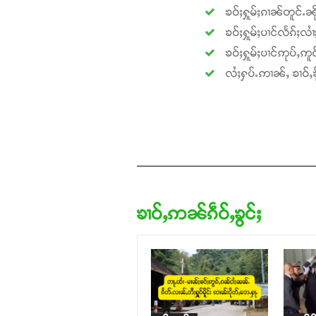
ၶဝ်ႈႁူမ်ႈၵၢၼ်တူင်ႉၼို
ၶဝ်ႈႁူမ်ႈပၢင်လႅၵ်ႈလၢ
ၶဝ်ႈႁူမ်ႈပၢင်ဢုပ်ႇဢူဝ
လႆႈႁပ်ႉဢၢၼ်ႇ ၶၢဝ်ႇၶို
ၶၢဝ်ႇဢၼ်ၵဵဝ်ႇၶွင်ႈ