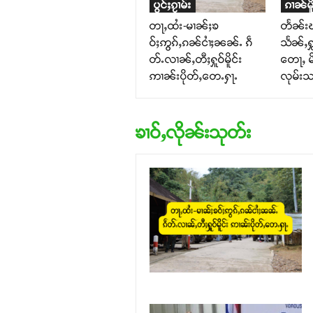
ပွင်ႈၵႂၢမ်း
ၵၢၼ်မိူ
တႃႇထႆး-မၢၼ်ႈၶ
တႅၼ်းၽ
ဝ်ႈဢွၵ်ႇၵၼ်ငၢႆႈၼၼ်ႉ ၵဵ
သႅၼ်ႇႁ
တ်ႉလၢၼ်ႇတီႈႁူဝ်မိူင်း
တေႃႇ မိ
ဢၢၼ်းပိုတ်ႇတေႉႁႃႉ
လုမ်း
ၶၢဝ်ႇလိုၼ်းသုတ်း