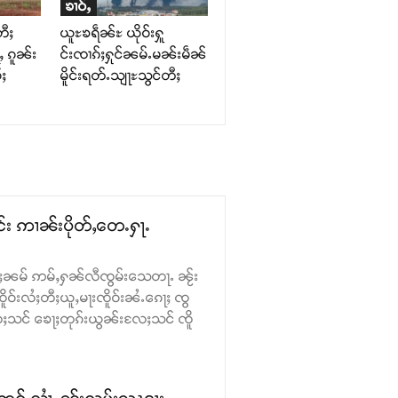
ၶၢဝ်ႇ
တီႈ
ယူႊၶရဵၼ်ႊ ယိုဝ်းႁူ
ၵူၼ်း
င်းၸၢၵ်ႈႁုင်ၼမ်ႉမၼ်းမဵၼ်
်ႈ
မိူင်းရတ်ႉသျႃႊသွင်တီႈ
င်း ဢၢၼ်းပိုတ်ႇတေႉႁႃႉ
 ၵမ်ႈၼမ် ဢမ်ႇႁၼ်လီၸွမ်းသေတႃႉ ၼႂ်း
ူဝ်းလႆႈတီႈယူႇမႃးၸိူဝ်းၼႆႉၵေႃႈ ၸွ
ႈသင် ၶေႃႈတုၵ်းယွၼ်းလႄႈသင် ၸိူ