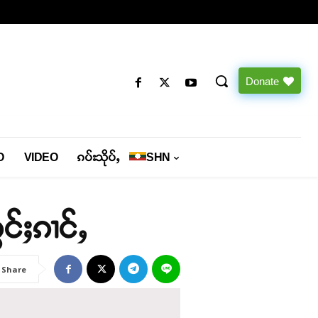
Donate
O
VIDEO
ၵပ်းသိုပ်ႇ
SHN
င်ႈၵၢင်ႇ
Share