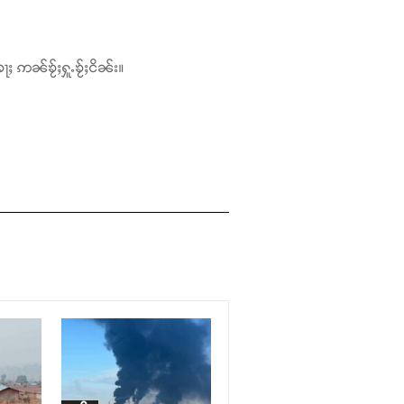
ႃႈ ဢၼ်ၶႂ်ႈႁူႉၶႂ်ႈငိၼ်း။