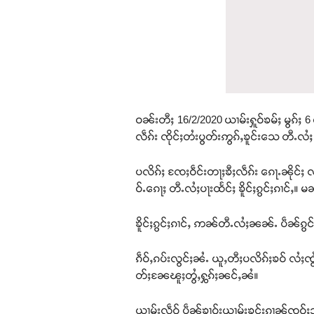
ဝၼ်းတီႈ 16/2/2020 ယၢမ်းႁူဝ်ၶမ်ႈ မွၵ်ႈ 6
လဵၵ်း ၸိုင်ႈတႆးပွတ်းဢွၵ်ႇၶူင်းသေ တီႉလႆႈ
ပလိၵ်ႈ ၸႄႈဝဵင်းတႃႈၶီႈလဵၵ်း ၵေႃႉၼိုင်ႈ 
ဝ်ႉၵေႃႈ တီႉလႆႈပႃးထႅင်ႈ ၶိူင်ႈၵွင်ႈၵၢင်ႇ
ၶိူင်ႈၵွင်ႈၵၢင်ႇ ဢၼ်တီႉလႆႈၼၼ်ႉ ပဵၼ်ၵွင်ႈ
ၵဵဝ်ႇၵပ်းလွင်ႈၼႆႉ ယူႇတီႈပလိၵ်ႈၶဝ် လႆႈၸွႆး
တ်ႈၼႄၽူႈတွႆႇႁွၵ်ႈၼင်ႇၼႆ။
ယၢမ်းလဵဝ် ပဵၼ်ၶၢဝ်းယၢမ်းၶူင်းၵၢၼ်ၸဝ်ႈသိ