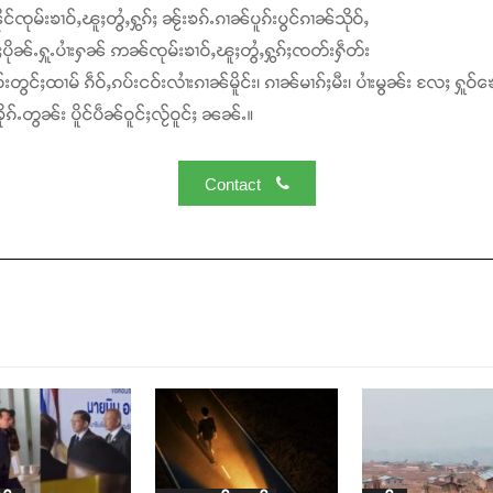
င်ၸုမ်းၶၢဝ်ႇၽူႈတွႆႇႁွၵ်ႈ ၼႂ်းၶၵ်ႉၵၢၼ်ပူၵ်းပွင်ၵၢၼ်သိုဝ်ႇ
ႆႈပိုၼ်ႉႁူႉပၢႆးႁၼ် ဢၼ်ၸုမ်းၶၢဝ်ႇၽူႈတွႆႇႁွၵ်ႈၸတ်းႁဵတ်း
်းတွင်ႈထၢမ် ၵဵဝ်ႇၵပ်းငဝ်းလၢႆးၵၢၼ်မိူင်း၊ ၵၢၼ်မၢၵ်ႈမီး၊ ပၢႆးမွၼ်း လႄႈ ႁူဝ်ၶေ
ၵ်ႉတွၼ်း ပိူင်ပဵၼ်ဝူင်ႈလႂ်ဝူင်ႈ ၼၼ်ႉ။
Contact