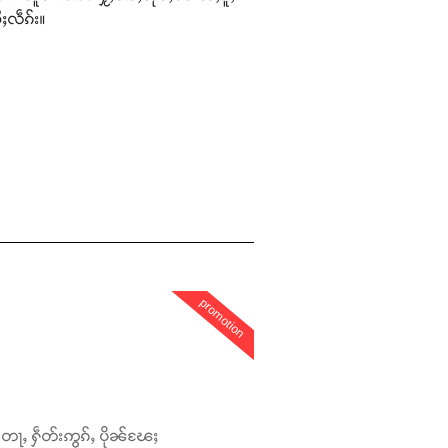
ႈလဵၵ်း။
promotion
တေႃႇ ႁဵတ်းဢွၵ်ႇ ပိုၼ်ၽႄႈ