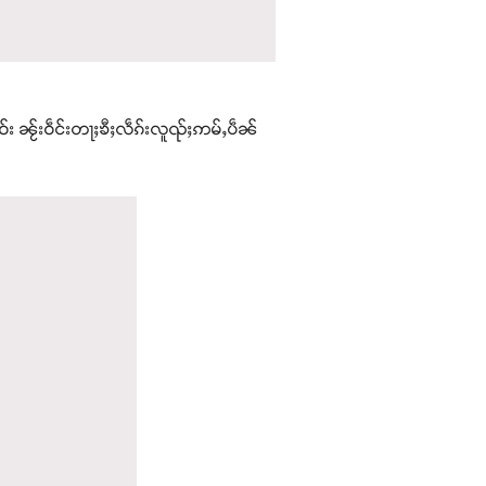
 ၼႂ်းဝဵင်းတႃႈၶီႈလဵၵ်းလူၺ်ႈဢမ်ႇပဵၼ်