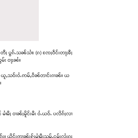
ႈ တီႈ ပွၵ်ႉသၼ်သၢႆး (ၵ) ၸႄႈဝဵင်းတႃႈၶီႈ
ွမ်း ဝႃႈၼႆ။
င်ႈ ယူႇသဝ်းဝႆႉဢမ်ႇပဵၼ်တၢင်းၵၢၼ်။ ယ
။
 မၢႆမီႈ ဝၢၼ်ႈမိူင်းမီး ဝႆႉယဝ်ႉ ပလိၵ်ႈလၢ
 ယိူင်းဢၢၼ်းႁႂ်ႈမၢႆမီႈသုမ်ႇငမ်းလႆႈၵူႈ