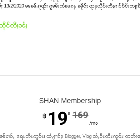
13/2/2020 ၼၼ်ႉၵူၺ်း ၵူၼ်းၸၢႆးၵေႃႉ ၼိုင်ႈ ၺႃးယိုဝ်းတီႈၵၢင်ဝဵင်းတႃႈၶီ
ိုင်တီႈၼႆႈ
SHAN Membership
19
169
฿
฿
/mo
ၢၼ်ၶၢဝ်ႇ၊ ရေႊတီႊဢူဝ်ႊ၊ ထႆႇႁၢင်ႈ၊ Blogger, Vlog ထႆႇဝီႊတီႊဢူဝ်ႊ တတ်း