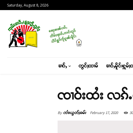
Saturday, August 8, 2026
ၶၢဝ်ႇ
တွင်ႈထၢမ်
ၶၢဝ်ႇမိူင်းႁူမ်ႈ
ၸၢဝ်းထႆး လၵ်ႉယ
By
February 17, 2020
30
ၸၢႆးယွတ်ႈၶမ်း