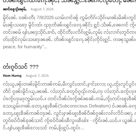
တႅၼ်းၽွင်းထႆးၵေႃႉၼိုင်ႈ သႅၼ်ႇႁွင်ႉၼႄၵၢင်ၸႂ်တေႃႇ မိၼ်း
-
August 7, 2026
ၼၢင်းၽူၺ်းၼုမ်ႇ
မိူဝ်ႈၼႆႉ ဝၼ်းတီႈ 7/8/2026 ယၢမ်းၵၢင်ၼႂ် ၸွမ်ၸိၵ်းသိုၵ်းမၢၼ်ႈမိၼ်းဢွင်ႇ
မ်ႈၼႂ်းသၽႃး မိူင်းထႆး ၺႃးတႅၼ်းၽွင်းၵေႃႉၼိုင်ႈ ႁွင်ႉသႅၼ်ႇၼႄၵၢင် ၸႂ်
တင်းၼမ် ၾၢႆႇၼႃႈသိုဝ်ႇၶၢဝ်ႇ ထိုင်တီႈပလိၵ်ႈႁူမ်ႇလူမ်ႈ လႆႈလၢၵ်ႈတူဝ်ၸၼ်
တ်ႈထိုင်လုမ်းသၽႃးၼၼ်ႉ တႅၼ်းၽွင်းၵေႃႉၼိုင်ႈၸိုဝ်ႈႁွင်ႉ ဢၼုသွၼ်ႊ ထ
peace, for humanity"...
တႆးၵူဝ်သင် ???
-
August 7, 2026
Hom Hurng
လႆႈယူႇၼႂ်းဝၢၼ်ႈမိူင်းဢၼ်ဢမ်ႇမီးလွင်ႈထၢင်ႇႁၢင်ႈလႄႈ ယူႇတႂ်ႈလူင်ပွင
တဵင် ၵူၼ်းမိူင်းယူႇၼၼ်ႉ လႆႈတုၵ်ႉၶတူဝ်ၵူၺ်းဢမ်ႇၵႃး လႆႈတုၵ်ႉၶၸႂ်ပႃ
ပၢႆးၸႂ်ပႃးမႃးၸွမ်းယဝ်ႉ။ တၢင်းပဵၼ်ပၢႆးၸႂ်ၼႆၼၼ်ႉဢမ်ႇၸႂ်ႈၸင်းၽူႈၶဵၼ်ပ
သေယွမ်းၵၢၼ်ႉတေႃႇၽူႈၶဵၼ်(Subconscious Defeatism) ဝႆႉၼၼ်ႉၵေႃႈၸ
တေႃႇၽူႈၶဵၼ်ဢၼ်ဝႃႈၼႆႉ လွင်ႈႁၼ်ၽူႈၶဵၼ်ပဵၼ်ၵူၼ်းလၵ်းလိင်းၼႃႇ ၵ
တူဝ်ၶဝ်ပဵၼ်ၶုၼ်သၢင် ၸႂ်ၶဝ်ပဵၼ်ၽီလူးၽီၽၢႆး - ၸိူဝ်းၼႆႉယဝ်ႉ။ ယ
င်ႉၾၢႆႇၽူႈၶဵၼ်လႄႈသင် ဢမ်ႇၶႂ်ႈႁူပ်ႉထူပ်း...