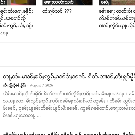
င်း
ၶေႃႈထတ်းသၢင်
ၶၢဝ်ႇ
ွင်းထႆးၵေႃႉၼိုင်ႈ
တႆးၵူဝ်သင် ???
ၼၢႆးၼႃႈ တတ်းၶၢႆ 
ွင်ႉၼႄၵၢင်ၸႂ်
လိၼ်ဢၼ်ပၼ်တႃႇ 
ၼ်းဢွင်ႇလၢႆႇ ၼႂ်း
ဝၢၼ်ႈၸိူဝ်းၺႃးလိုပ
သၽႃး
တႃႇထႆး-မၢၼ်ႈၶဝ်ႈဢွၵ်ႇၵၼ်ငၢႆႈၼၼ်ႉ ၵဵတ်ႉလၢၼ်ႇတီႈႁူဝ်မိူ
-
August 7, 2026
ၸၢႆးသႂ်ၸိုၼ်ႈမိူင်း
သိုၵ်းမၢၼ်ႈယိုတ်းမိူင်း ၶိၼ်ၸတ်းပၢင်လိူၵ်ႈတင်ႈယဝ်ႉ မီးမႃးသၽႃး ။
သၽႃးတႄႉ မီးလွင်ႈဢုပ်ႇဢူဝ်းၵၼ်မႃးလၢႆၶၵ်ႉလၢႆတွၼ်ႈ ။ တႅၼ်း ၽွင်းၸိ
မ်းၼင်ႇ ပုၼ်ႈၽွၼ်းတႅၼ်းၽွင်းမီးၼၼ်ႉ ဢွၼ်ၵၼ်တၢင်ႇၶေႃႈထၢမ်လႄ
ဝ်းၼႆႉမႃးသေတႃႉ ...