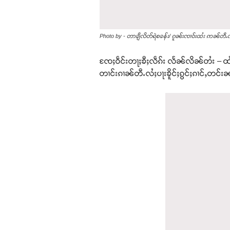
Photo by - တာချီလိတ်ရဲစခန်း/ ၵူၼ်းၸၢဝ်းထႆး ဢၼ်တီႉလ
ၸႄႈဝဵင်းတႃႈၶီႈလဵၵ်း လႅၼ်လိၼ်တႆး – ထႆ
တၢင်းၵၢၼ်တီႉလႆႈပႃးၶိူင်ႈၵွင်ႈၵၢင်ႇတင်း