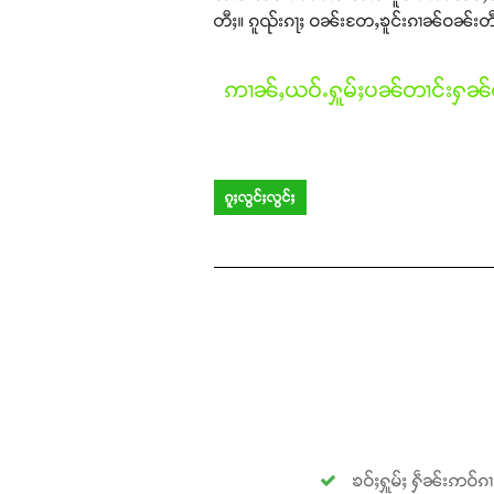
တီႈ။ ၵူၺ်းၵႃႈ ဝၼ်းတႄႇၶူင်းၵၢၼ်ဝၼ်းတီႈ 
ဢၢၼ်ႇယဝ်ႉႁူမ်ႈပၼ်တၢင်းႁၼ်ထ
ၵူႈလွင်ႈလွင်ႈ
ၶဝ်ႈႁူမ်ႈ ႁဵၼ်းဢဝ်ၵ