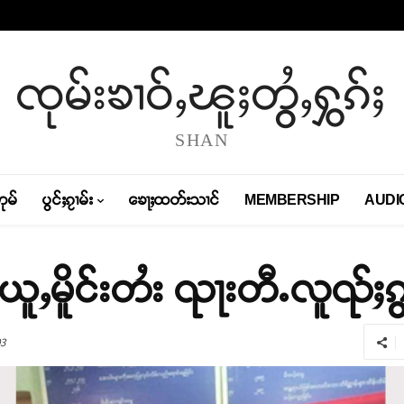
ၸုမ်းၶၢဝ်ႇၽူႈတွႆႇႁွၵ်ႈ
SHAN
တုမ်
ပွင်ႈၵႂၢမ်း
ၶေႃႈထတ်းသၢင်
MEMBERSHIP
AUDI
ူႇမိူင်းတႆး ၺႃးတီႉလူၺ်ႈၵွ
3