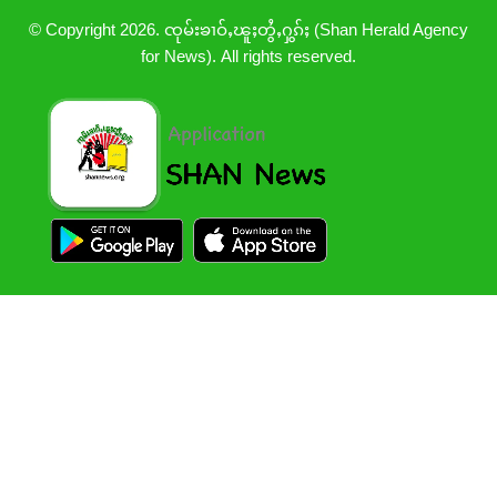
© Copyright 2026. ၸုမ်းၶၢဝ်ႇၽူႈတွႆႇႁွၵ်ႈ (Shan Herald Agency
for News). All rights reserved.