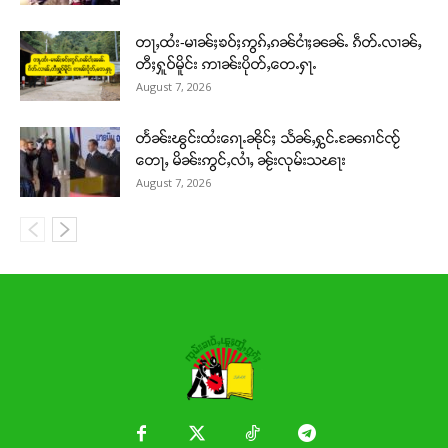
တႃႇထႆး-မၢၼ်ႈၶဝ်ႈဢွၵ်ႇၵၼ်ငၢႆႈၼၼ်ႉ ၵဵတ်ႉလၢၼ်ႇ
တီႈႁူဝ်မိူင်း ဢၢၼ်းပိုတ်ႇတေႉႁႃႉ
August 7, 2026
တႅၼ်းၽွင်းထႆးၵေႃႉၼိုင်ႈ သႅၼ်ႇႁွင်ႉၼႄၵၢင်ၸႂ်
တေႃႇ မိၼ်းဢွင်ႇလၢႆႇ ၼႂ်းလုမ်းသၽႃး
August 7, 2026