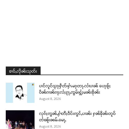
Support SHAN
တႃႇႁႂ်ႈသဵင်ၵၢင်ၸႂ်ၵူၼ်းမိူင်း ၵူႈတီႈၵူႈလႅၼ်ပေႃးတေၸွ
တ်ႇ တူဝ်ႈလုမ်ႈၾႃႉၼၼ်ႉ ၶဝ်ႈႁူမ်ႈၵမ်ႉထႅမ် ၸုမ်းၶၢ
ဝ်ႇၽူႈတွႆႇႁွၵ်ႈ လႆႈယူႇၶႃႈဢေႃႈ။
Donate Now
ၶၢဝ်ႇလိုၼ်းသုတ်း
ပၢင်လူင်ၺႃးႁဵတ်းႁၢႆႉမႃးတႃႉလၢႆပၢၼ် ​​ပေႃးၶႂ်ႈ
ပဵၼ်ၵၢၼ်ၵႃႈလႆႈၵႂႃႇၸွမ်းႁွႆႈမၼ်းၶိုၼ်း
August 8, 2026
လုၵ်ႈဢွၼ်ႇႁၢႆတီႈဝဵင်းဢွင်ႇပၢၼ်း ႁၼ်ၶိုၼ်းတူဝ်
တၢႆၼႂ်းၼမ်ႉမေႃႇ
August 8, 2026