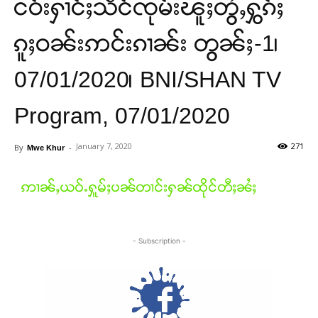
ငဝ်းႁၢင်ႈသဵင်ၸုမ်းၽူႈတွႆႇႁွၵ်ႈ
ၵူႈဝၼ်းဢင်းၵၢၼ်း တွၼ်ႈ-1၊
07/01/2020၊ BNI/SHAN TV
Program, 07/01/2020
January 7, 2020
271
By
-
Mwe Khur
ဢၢၼ်ႇယဝ်ႉႁူမ်ႈပၼ်တၢင်းႁၼ်ထိုင်တီႈၼႆႈ
- Subscription -