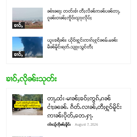
ၼၢႆးၼႃႈ တတ်းၶၢႆ တီႈလိၼ်ဢၼ်ပၼ်တႃႇ
ၵူၼ်းဝၢၼ်ႈၸိူဝ်းၺႃးလိုပ်ႈ
ၶၢဝ်ႇ
ယူႊၶရဵၼ်ႊ ယိုဝ်းႁူင်းၸၢၵ်ႈႁုင်ၼမ်ႉမၼ်း
မဵၼ်မိူင်းရတ်ႉသျႃႊသွင်တီႈ
ၶၢဝ်ႇ
ၶၢဝ်ႇလိုၼ်းသုတ်း
တႃႇထႆး-မၢၼ်ႈၶဝ်ႈဢွၵ်ႇၵၼ်
ငၢႆႈၼၼ်ႉ ၵဵတ်ႉလၢၼ်ႇတီႈႁူဝ်မိူင်း
ဢၢၼ်းပိုတ်ႇတေႉႁႃႉ
-
August 7, 2026
ၸၢႆးသႂ်ၸိုၼ်ႈမိူင်း