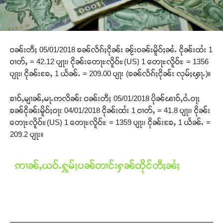
ဝၼ်းတီႈ 05/01/2018 ၶၼ်လႅၵ်ႈငိုၼ်း ၼႂ်းဝၼ်းမိူဝ်ႈၼႆႉ ငိုၼ်းထႆး 1
ဝၢတ်ႇ = 42.12 ပျႃး၊ ငိုၼ်းတေႃႊလိူဝ်ႊ(US) 1 တေႃႊလိူဝ်ႊ = 1356
ပျႃး၊ ငိုၼ်းၶႄႇ 1 ယႅၼ်ႉ = 209.00 ပျႃး (ၶၼ်လႅၵ်ႈငိုၼ်း လုမ်ႈၾႃႉ)။
ၶၢဝ်ႇမျၢၼ်ႇမႃႉဢလိၼ်း ဝၼ်းတီႈ 05/01/2018 ပိုၼ်ၽၢဝ်ႇဝႆႉဝႃႈ
ၶၼ်ငိုၼ်းမိူဝ်ႈဝႃး 04/01/2018 ငိုၼ်းထႆး 1 ဝၢတ်ႇ = 41.8 ပျႃး၊ ငိုၼ်း
တေႃႊလိူဝ်ႊ(US) 1 တေႃႊလိူဝ်ႊ = 1359 ပျႃး၊ ငိုၼ်းၶႄႇ 1 ယႅၼ်ႉ =
209.2 ပျႃး။
ဢၢၼ်ႇယဝ်ႉႁူမ်ႈပၼ်တၢင်းႁၼ်ထိုင်တီႈၼႆႈ