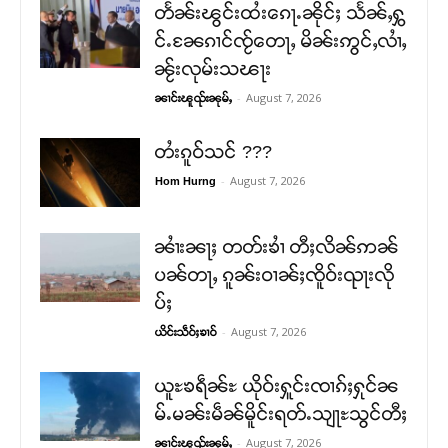
တႅၼ်းၽွင်းထႆးၵေႃႉၼိုင်ႈ သႅၼ်ႇႁွ
င်ႉၼႄၵၢင်ၸႂ်တေႃႇ မိၼ်းဢွင်ႇလၢႆႇ
ၼႂ်းလုမ်းသၽႃး
-
August 7, 2026
ၼၢင်းၽူၺ်းၼုမ်ႇ
တႆးၵူဝ်သင် ???
-
August 7, 2026
Hom Hurng
ၼၢႆးၼႃႈ တတ်းၶၢႆ တီႈလိၼ်ဢၼ်
ပၼ်တႃႇ ၵူၼ်းဝၢၼ်ႈၸိူဝ်းၺႃးလို
ပ်ႈ
-
August 7, 2026
ယိင်းသဵဝ်ႈၶၢဝ်
ယူႊၶရဵၼ်ႊ ယိုဝ်းႁူင်းၸၢၵ်ႈႁုင်ၼ
မ်ႉမၼ်းမဵၼ်မိူင်းရတ်ႉသျႃႊသွင်တီႈ
-
August 7, 2026
ၼၢင်းၽူၺ်းၼုမ်ႇ