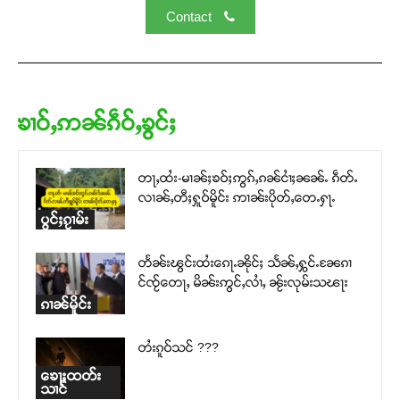
Contact
ၶၢဝ်ႇဢၼ်ၵဵဝ်ႇၶွင်ႈ
Support SHAN
တႃႇထႆး-မၢၼ်ႈၶဝ်ႈဢွၵ်ႇၵၼ်ငၢႆႈၼၼ်ႉ ၵဵတ်ႉ
လၢၼ်ႇတီႈႁူဝ်မိူင်း ဢၢၼ်းပိုတ်ႇတေႉႁႃႉ
တႃႇႁႂ်ႈသဵင်ၵၢင်ၸႂ်ၵူၼ်းမိူင်း ၵူႈတီႈၵူႈလႅၼ်ပေႃးတေၸွ
ပွင်ႈၵႂၢမ်း
တ်ႇ တူဝ်ႈလုမ်ႈၾႃႉၼၼ်ႉ ၶဝ်ႈႁူမ်ႈၵမ်ႉထႅမ် ၸုမ်းၶၢ
ဝ်ႇၽူႈတွႆႇႁွၵ်ႈ လႆႈယူႇၶႃႈဢေႃႈ။
တႅၼ်းၽွင်းထႆးၵေႃႉၼိုင်ႈ သႅၼ်ႇႁွင်ႉၼႄၵၢ
င်ၸႂ်တေႃႇ မိၼ်းဢွင်ႇလၢႆႇ ၼႂ်းလုမ်းသၽႃး
ၵၢၼ်မိူင်း
Donate Now
တႆးၵူဝ်သင် ???
ၶေႃႈထတ်း
သၢင်