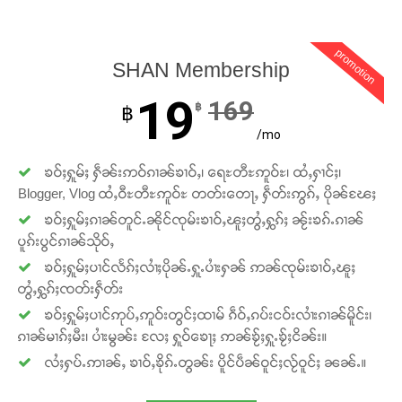
promotion
SHAN Membership
19
169
฿
฿
/mo
ၶဝ်ႈႁူမ်ႈ ႁဵၼ်းဢဝ်ၵၢၼ်ၶၢဝ်ႇ၊ ရေႊတီႊဢူဝ်ႊ၊ ထႆႇႁၢင်ႈ၊
Blogger, Vlog ထႆႇဝီႊတီႊဢူဝ်ႊ တတ်းတေႃႇ ႁဵတ်းဢွၵ်ႇ ပိုၼ်ၽႄႈ
ၶဝ်ႈႁူမ်ႈၵၢၼ်တူင်ႉၼိုင်ၸုမ်းၶၢဝ်ႇၽူႈတွႆႇႁွၵ်ႈ ၼႂ်းၶၵ်ႉၵၢၼ်
ပူၵ်းပွင်ၵၢၼ်သိုဝ်ႇ
ၶဝ်ႈႁူမ်ႈပၢင်လႅၵ်ႈလၢႆႈပိုၼ်ႉႁူႉပၢႆးႁၼ် ဢၼ်ၸုမ်းၶၢဝ်ႇၽူႈ
တွႆႇႁွၵ်ႈၸတ်းႁဵတ်း
ၶဝ်ႈႁူမ်ႈပၢင်ဢုပ်ႇဢူဝ်းတွင်ႈထၢမ် ၵဵဝ်ႇၵပ်းငဝ်းလၢႆးၵၢၼ်မိူင်း၊
ၵၢၼ်မၢၵ်ႈမီး၊ ပၢႆးမွၼ်း လႄႈ ႁူဝ်ၶေႃႈ ဢၼ်ၶႂ်ႈႁူႉၶႂ်ႈငိၼ်း။
လႆႈႁပ်ႉဢၢၼ်ႇ ၶၢဝ်ႇၶိုၵ်ႉတွၼ်း ပိူင်ပဵၼ်ဝူင်ႈလႂ်ဝူင်ႈ ၼၼ်ႉ။