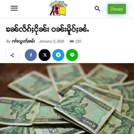
Donate
ၶၼ်လႅၵ်ႈငိုၼ်း ဝၼ်းမိူဝ်ႈၼႆႉ
January 5, 2018
255
By
ၸၢႆးယွတ်ႈၶမ်း