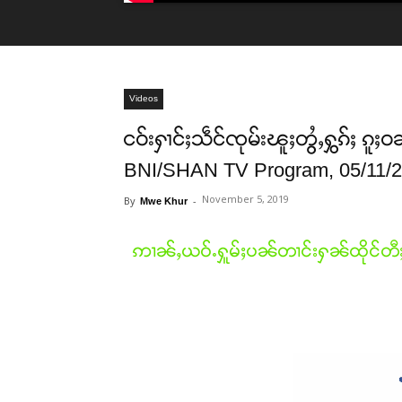
Videos
ငဝ်းႁၢင်ႈသဵင်ၸုမ်းၽူႈတွႆႇႁွၵ်ႈ ၵူ
BNI/SHAN TV Program, 05/11/
November 5, 2019
By
-
Mwe Khur
ဢၢၼ်ႇယဝ်ႉႁူမ်ႈပၼ်တၢင်းႁၼ်ထိုင်တီ