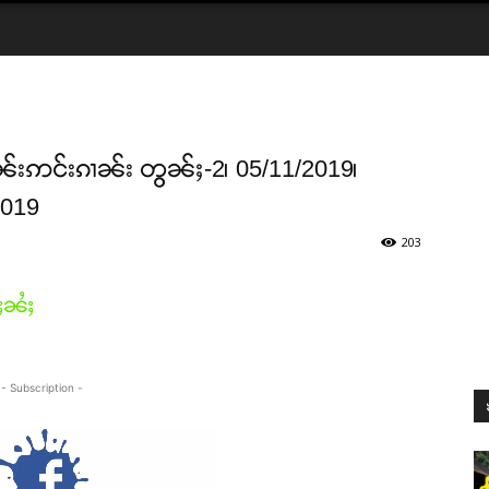
ႈဝၼ်းဢင်းၵၢၼ်း တွၼ်ႈ-2၊ 05/11/2019၊
2019
203
ႈၼႆႈ
- Subscription -