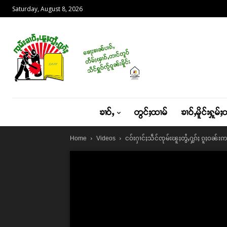
Saturday, August 8, 2026
ၶၢဝ်ႇ
တွင်ႈထၢမ်
ၶၢဝ်ႇမိူင်းႁူမ်ႈ
ငဝ်းႁၢင်ႈသဵင်ၸုမ်းၽူႈတွႆႇႁွၵ်ႈ ၵူႈဝ
Home
Videos