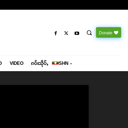
Donate
O
VIDEO
ၵပ်းသိုပ်ႇ
SHN