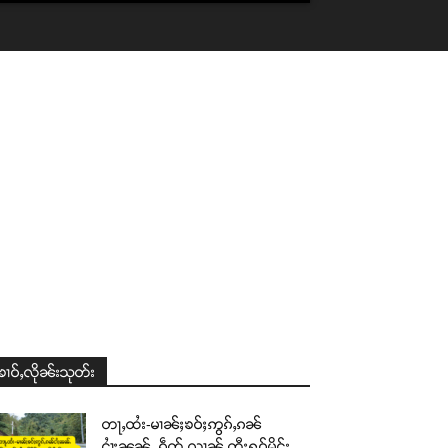
ၶၢဝ်ႇလိုၼ်းသုတ်း
တႃႇထႆး-မၢၼ်ႈၶဝ်ႈဢွၵ်ႇၵၼ်
ငၢႆႈၼၼ်ႉ ၵဵတ်ႉလၢၼ်ႇတီႈႁူဝ်မိူင်း