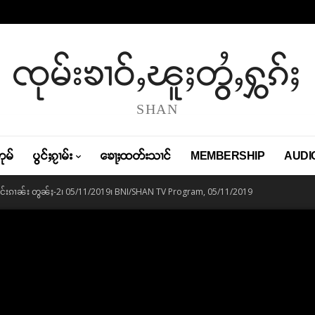
ၸုမ်းၶၢဝ်ႇၽူႈတွႆႇႁွၵ်ႈ
SHAN
တုမ်
ပွင်ႈၵႂၢမ်း
ၶေႃႈထတ်းသၢင်
MEMBERSHIP
AUDI
ၼ်းဢင်းၵၢၼ်း တွၼ်ႈ-2၊ 05/11/2019၊ BNI/SHAN TV Program, 05/11/2019