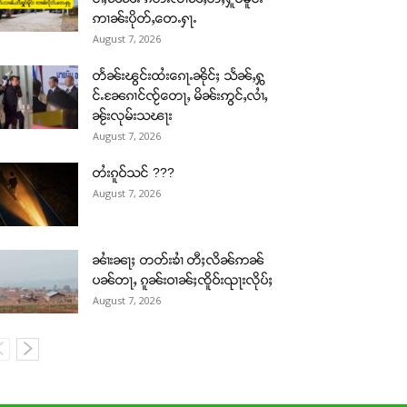
ဢၢၼ်းပိုတ်ႇတေႉႁႃႉ
August 7, 2026
တႅၼ်းၽွင်းထႆးၵေႃႉၼိုင်ႈ သႅၼ်ႇႁွ
င်ႉၼႄၵၢင်ၸႂ်တေႃႇ မိၼ်းဢွင်ႇလၢႆႇ
ၼႂ်းလုမ်းသၽႃး
August 7, 2026
တႆးၵူဝ်သင် ???
August 7, 2026
ၼၢႆးၼႃႈ တတ်းၶၢႆ တီႈလိၼ်ဢၼ်
ပၼ်တႃႇ ၵူၼ်းဝၢၼ်ႈၸိူဝ်းၺႃးလိုပ်ႈ
August 7, 2026