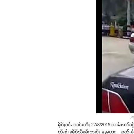
Ph
မိူဝ်ႈၼႆႉ ဝၼ်းတီႈ 27/8/2019 ယၢမ်းၵၢင်ၼႂ်
တ်ႉၶၢႆ ၼိူဝ်သဵၼ်ႈတၢင်း မူႇၸေႊ – ၵူတ်ႉၶၢႆ