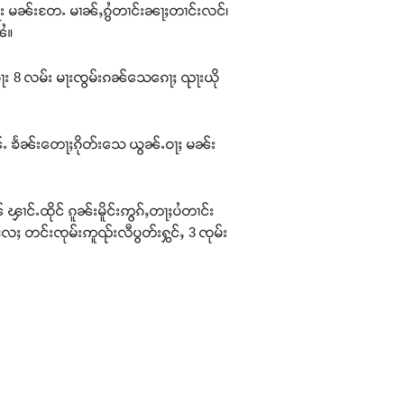
်ႉၵႃး မၼ်းတႄႉ မၢၼ်ႇၵွႆတၢင်းၼႃႈတၢင်းလင်၊
ၼႆ။
ႈ ၵႃး 8 လမ်း မႃးၸွမ်းၵၼ်သေၵေႃႈ ၺႃးယို
်ႉ ၶႅၼ်းတေႃႈၵိုတ်းသေ ယွၼ်ႉဝႃႈ မၼ်း
ၢင်ႉထိုင် ၵူၼ်းမိူင်းဢွၵ်ႇတႃႈပႆတၢင်း
လႄႈ တင်းၸုမ်းဢူၺ်းလီပွတ်းႁွင်ႇ 3 ၸုမ်း