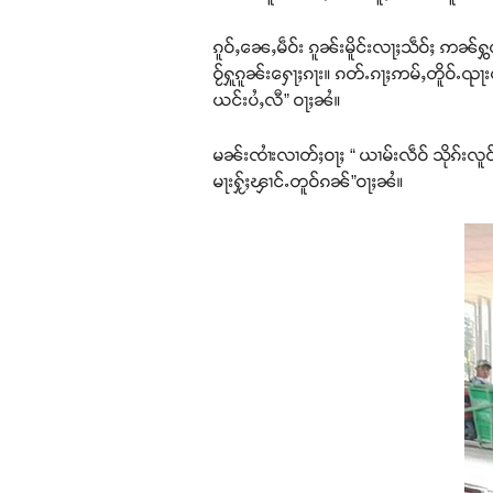
ၵူဝ်ႇၼေႇမဵဝ်း ၵူၼ်းမိူင်းလႃႈသဵဝ်ႈ ဢၼ်ႁွ
ဝႂ်ႁူၵူၼ်းႁေႃႈၵႃး။ ၵတ်ႉၵႃႈဢမ်ႇတိူဝ်ႉၺႃ
ယင်းပႆႇလီ” ဝႃႈၼႆ။
မၼ်းၸၢႆးလၢတ်ႈဝႃႈ “ ယၢမ်းလဵဝ် သိုၵ်းလူင်ပွ
မႃးႁႂ်ႈၾၢင်ႉတူဝ်ၵၼ်”ဝႃႈၼႆ။