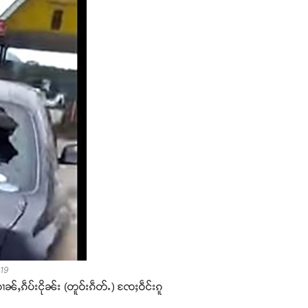
019
ၢၼ်ႇၵဵပ်းငိုၼ်း (တူဝ်းၵဵတ်ႉ) ၸႄႈဝဵင်းၵူ