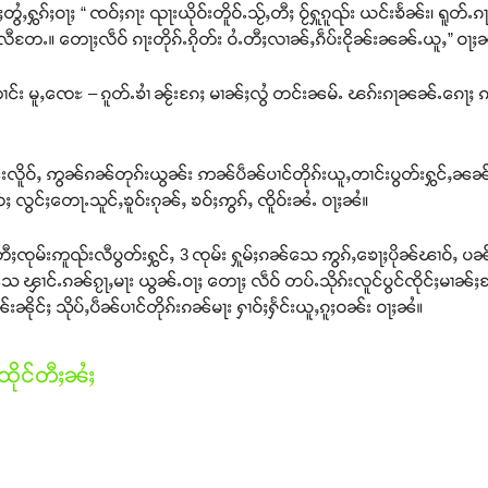
ႆႇႁွၵ်ႈဝႃႈ “ ၸဝ်ႈၵႃး ၺႃးယိုဝ်းတိူဝ်ႉသႂ်ႇတီႈ ဝႂ်ႁူၵူၺ်း ယင်းၶႅၼ်း၊ ရူတ
ႇလီတႄႉ။ တေႃႈလဵဝ် ၵႃးတိုၵ်ႉၵိုတ်း ဝႆႉတီႈလၢၼ်ႇၵဵပ်းငိုၼ်းၼၼ်ႉယူႇ” ဝႃႈ
ဵၼ်ႈတၢင်း မူႇၸေႊ – ၵူတ်ႉၶၢႆ ၼႂ်းၵႄႈ မၢၼ်ႈလွႆ တင်းၼမ်ႉ ၽၵ်းၵႃၼၼ်ႉၵေႃ
းလိူဝ်ႇ ဢွၼ်ၵၼ်တုၵ်းယွၼ်း ဢၼ်ပဵၼ်ပၢင်တိုၵ်းယူႇတၢင်းပွတ်းႁွင်ႇၼၼ
ႄႈ လွင်ႈတေႃႉသူင်ႇၶူဝ်းၵုၼ်ႇ ၶဝ်ႈဢွၵ်ႇ ၸိူဝ်းၼႆႉ ဝႃႈၼႆ။
ႈၸုမ်းဢူၺ်းလီပွတ်းႁွင်ႇ 3 ၸုမ်း ႁူမ်ႈၵၼ်သေ ဢွၵ်ႇၶေႃႈပိုၼ်ၽၢဝ်ႇ ပၼ် ၾ
သေ ၾၢင်ႉၵၼ်ၵႂႃႇမႃး ယွၼ်ႉဝႃႈ တေႃႈ လဵဝ် တပ်ႉသိုၵ်းလူင်ပွင်ၸိုင်ႈမၢၼ်ႈ
ၼိုင်ႈ သိုပ်ႇပဵၼ်ပၢင်တိုၵ်းၵၼ်မႃး ႁၢဝ်ႈႁႅင်းယူႇၵူႈဝၼ်း ဝႃႈၼႆ။
ိုင်တီႈၼႆႈ