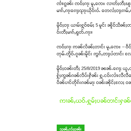
ၸၢႆးၵွၼ်း ၸဝ်ႈၵႃး မူႇၸေႊ လၢတ်ႈတီႈၽူႈတွ
မၢၵ်ႇၵႃးၵေႃႈၺႃးယိုဝ်းဝႆႉ တေလႆႈဝႃႈၵၢမ်
မိူဝ်ႈဝႃး ယၢမ်းႁူဝ်ၶမ်ႈ 5 မူင်း ၼိူဝ်သ
ဝ်းတီႈမၢၵ်ႇရူတ်ႉၵႃး။
ၸဝ်ႈၵႃး ဢၼ်လႅၼ်ႈတၢင်း မူႇၸေႊ – ဝဵင်
တုမ်ႉတိူဝ်ႉၵူၼ်းမိူင်း ဢွၵ်ႇတႃႈပႆတၢင်း လ
မိူဝ်ႈဝၼ်းတီႈ 25/8/2019 ၼၼ်ႉၵေႃႈ ယူႇတီ
ႁႂ်ႈဢွၼ်ၵၼ်လဵပ်းႁဵၼ်း ႁူႉငဝ်းလၢႆးလီလီ
ပဵၼ်ပၢင်တိုၵ်းၵၼ်မႃး ဝၼ်းၼိုင်ႈလႄႈ ဝၼ်း
ဢၢၼ်ႇယဝ်ႉႁူမ်ႈပၼ်တၢင်းႁၼ်ထ
သုၼ်ႇလႆႈၵူၼ်း