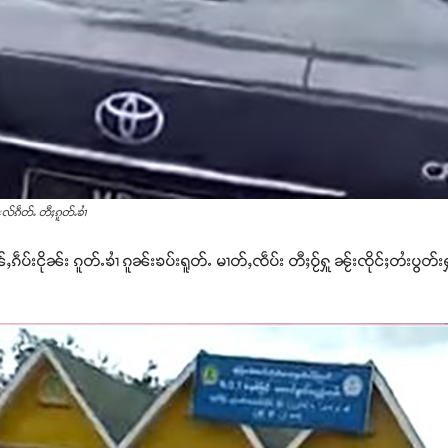
လ်ၵဵတ်ႉ တီႈၵူတ်ႉၶၢႆ
ႇၵဵပ်းငိုၼ်း ၵူတ်ႉၶၢႆ ၵူၼ်းၶပ်းရူတ်ႉ မၢတ်ႇၸဵပ်း တီႈဝႂ်ႁူ ၼႂ်းၸိုင်ႈတႆးပွတ်းႁ