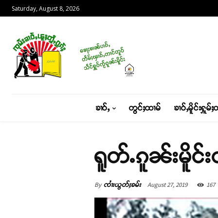
Saturday, August 8, 2026
ၶၢဝ်ႇ
တွင်ႈထၢမ်
ၶၢဝ်ႇမိူင်းႁူမ်ႈ
ရူတ်ႉၵူၼ်းမိူင်
By
August 27, 2019
167
ၸၢႆးယွတ်ႈၶမ်း