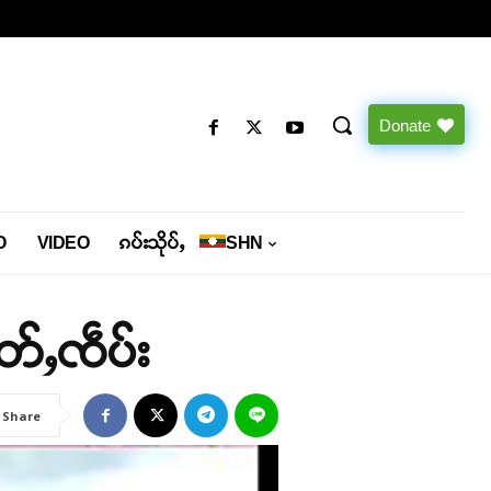
Donate
O
VIDEO
ၵပ်းသိုပ်ႇ
SHN
ၢတ်ႇၸဵပ်း
Share