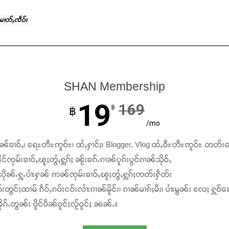
ႉမၢတ်ႇၸဵပ်း
SHAN Membership
19
169
฿
฿
/mo
ၢၼ်ၶၢဝ်ႇ၊ ရေႊတီႊဢူဝ်ႊ၊ ထႆႇႁၢင်ႈ၊ Blogger, Vlog ထႆႇဝီႊတီႊဢူဝ်ႊ တတ်း
င်ၸုမ်းၶၢဝ်ႇၽူႈတွႆႇႁွၵ်ႈ ၼႂ်းၶၵ်ႉၵၢၼ်ပူၵ်းပွင်ၵၢၼ်သိုဝ်ႇ
ႆႈပိုၼ်ႉႁူႉပၢႆးႁၼ် ဢၼ်ၸုမ်းၶၢဝ်ႇၽူႈတွႆႇႁွၵ်ႈၸတ်းႁဵတ်း
်းတွင်ႈထၢမ် ၵဵဝ်ႇၵပ်းငဝ်းလၢႆးၵၢၼ်မိူင်း၊ ၵၢၼ်မၢၵ်ႈမီး၊ ပၢႆးမွၼ်း လႄႈ ႁူဝ်ၶေ
ၵ်ႉတွၼ်း ပိူင်ပဵၼ်ဝူင်ႈလႂ်ဝူင်ႈ ၼၼ်ႉ။