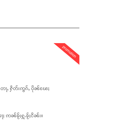
promotion
တေႃႇ ႁဵတ်းဢွၵ်ႇ ပိုၼ်ၽႄႈ
ႃႈ ဢၼ်ၶႂ်ႈႁူႉၶႂ်ႈငိၼ်း။