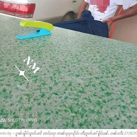
oto by – ၵူၼ်းမိူင်းၵူတ်ႉၶၢႆ/ ၸဝ်ႈၵႃး ဢၼ်ၺႃးယိုဝ်း တီႈၵူတ်ႉၶၢႆ မိူဝ်ႈၼႆႉ ဝၼ်းတီႈ 27/8/2