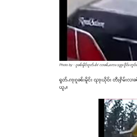
Photo by - ၵူၼ်းမိူင်းၵူတ်ႉၶၢႆ/ လၢၼ်ႇဢေႊသျႃႊဝိူဝ်ႊတူဝ်ႊ
ရူတ်ႉၵႃးၵူၼ်းမိူင်း ၺႃးယိုဝ်း တီႈႁိမ်းလၢၼ်
ယူႇ။