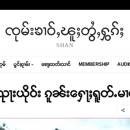
ၸုမ်းၶၢဝ်ႇၽူႈတွႆႇႁွၵ်ႈ
SHAN
တုမ်
ပွင်ႈၵႂၢမ်း
ၶေႃႈထတ်းသၢင်
MEMBERSHIP
AUDI
းၺႃးယိုဝ်း ၵူၼ်းႁေႃႈရူတ်ႉမ