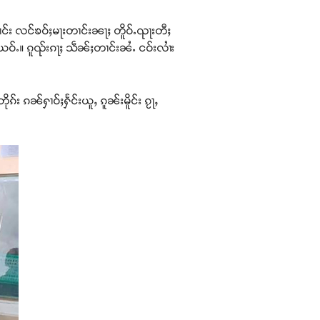
းတၢင်း လင်ၶဝ်ႈမႃးတၢင်းၼႃႈ တိူဝ်ႉၺႃးတီႈ
ယဝ်ႉ။ ၵူၺ်းၵႃႈ သဵၼ်ႈတၢင်းၼႆႉ ငဝ်းလၢႆး
ၵ်း ၵၼ်ႁၢဝ်ႈႁႅင်းယူႇ ၵူၼ်းမိူင်း ၵႂႃႇ