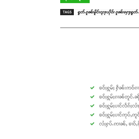
TAGS
ရူတ်ႉၵူၼ်းမိူင်းၺႃးယိုဝ်း ၵူၼ်းႁေႃႈရူတ်
ၶဝ်ႈႁူမ်ႈ ႁဵၼ်းဢဝ်ၵ
ၶဝ်ႈႁူမ်ႈၵၢၼ်တူင်ႉၼို
ၶဝ်ႈႁူမ်ႈပၢင်လႅၵ်ႈလၢ
ၶဝ်ႈႁူမ်ႈပၢင်ဢုပ်ႇဢူဝ
လႆႈႁပ်ႉဢၢၼ်ႇ ၶၢဝ်ႇၶို