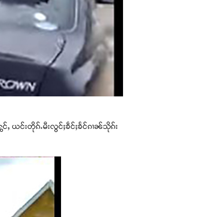
ွင်ႇ ယင်းတိုၵ်ႉမီးလွင်ႈၶဵင်ႈၶႅင်ၵၢၼ်သိုၵ်း