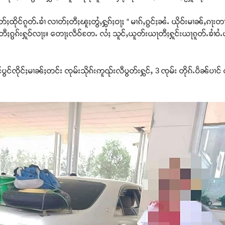
တ်ႈထိုင်ၵူတ်ႉၶၢႆ လၢတ်ႈတီႈၽူႈတွႆႇႁွၵ်ႈဝႃႈ “ မၢၵ်ႇၵွင်ႈၼႆႉ ယိုဝ်းမၢၼ်ႇၵႃ
းတီႈၵွၵ်းႁူဝ်လႃႈ။ တေႃႈလဵဝ်တႄႉ လႆႈ သူင်ႇယူတ်းယႃတီႈႁူင်းယႃၵူတ်ႉၶၢႆဝႆႉ
င်ၸိုင်ႈမၢၼ်ႈတင်း ၸုမ်းသိုၵ်းဢူၺ်းလီပွတ်းႁွင်ႇ 3 ၸုမ်း တိုၵ်ႉပဵၼ်ပၢင် တို