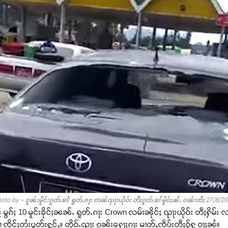
oto by – ၵူၼ်းမိူင်းၵူတ်ႉၶၢႆ/ ရူတ်ႉၵႃး ဢၼ်ၺႃးယိုဝ်း တီႈၵူတ်ႉၶၢႆ မိူဝ်ႈၼႆႉ ဝၼ်းတီႈ 27/8/2
 မွၵ်ႈ 10 မူင်းၶိုင်ႈၼၼ်ႉ ရူတ်ႉၵႃး Crown လမ်းၼိုင်ႈ ၺႃးယိုဝ်း တီႈႁိမ်း လ
 ၸိုင်ႈတႆးပွတ်းႁွင်ႇ။ တိူဝ်ႉၺႃး ၵူၼ်းႁေႃႈၵႃး မၢတ်ႇၸဵပ်းတီႈဝႂ်ႁူ ဝႃႈၼႆ။