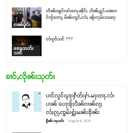
တႅၼ်းၽွင်းထႆးၵေႃႉၼိုင်ႈ သႅၼ်ႇႁွင်ႉၼႄၵၢ
င်ၸႂ်တေႃႇ မိၼ်းဢွင်ႇလၢႆႇ ၼႂ်းလုမ်းသၽႃး
ၵၢၼ်မိူင်း
တႆးၵူဝ်သင် ???
ၶေႃႈထတ်း
သၢင်
ၶၢဝ်ႇလိုၼ်းသုတ်း
ပၢင်လူင်ၺႃးႁဵတ်းႁၢႆႉမႃးတႃႉလၢႆ
ပၢၼ် ​​ပေႃးၶႂ်ႈပဵၼ်ၵၢၼ်ၵႃႈ
လႆႈၵႂႃႇၸွမ်းႁွႆႈမၼ်းၶိုၼ်း
-
August 8, 2026
ႁိုၼ်း ၵႃယၢင်း