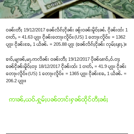
ဝၼ်းတီႈ 19/12/2017 ၶၼ်လႅၵ်ႈငိုၼ်း ၼႂ်းဝၼ်းမိူဝ်ႈၼႆႉ ငိုၼ်းထႆး 1
ဝၢတ်ႇ = 41.63 ပျႃး၊ ငိုၼ်းတေႃႊလိူဝ်ႊ(US) 1 တေႃႊလိူဝ်ႊ = 1362
ပျႃး၊ ငိုၼ်းၶႄႇ 1 ယႅၼ်ႉ = 205.88 ပျႃး (ၶၼ်လႅၵ်ႈငိုၼ်း လုမ်ႈၾႃႉ)။
ၶၢဝ်ႇမျၢၼ်ႇမႃႉဢလိၼ်း ဝၼ်းတီႈ 19/12/2017 ပိုၼ်ၽၢဝ်ႇဝႆႉဝႃႈ
ၶၼ်ငိုၼ်းမိူဝ်ႈဝႃး 18/12/2017 ငိုၼ်းထႆး 1 ဝၢတ်ႇ = 41.9 ပျႃး၊ ငိုၼ်း
တေႃႊလိူဝ်ႊ(US) 1 တေႃႊလိူဝ်ႊ = 1365 ပျႃး၊ ငိုၼ်းၶႄႇ 1 ယႅၼ်ႉ =
206.2 ပျႃး။
ဢၢၼ်ႇယဝ်ႉႁူမ်ႈပၼ်တၢင်းႁၼ်ထိုင်တီႈၼႆႈ