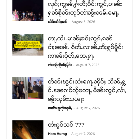
လုၵ်ႈဢွၼ်ႇႁၢႆတီႈဝဵင်းဢွင်ႇပၢၼ်း
ႁၼ်ၶိုၼ်းတူဝ်တၢႆၼႂ်းၼမ်ႉမေႃႇ
-
August 8, 2026
ယိင်းသဵဝ်ႈၶၢဝ်
တႃႇထႆး-မၢၼ်ႈၶဝ်ႈဢွၵ်ႇၵၼ်
ငၢႆႈၼၼ်ႉ ၵဵတ်ႉလၢၼ်ႇတီႈႁူဝ်မိူင်း
ဢၢၼ်းပိုတ်ႇတေႉႁႃႉ
-
August 7, 2026
ၸၢႆးသႂ်ၸိုၼ်ႈမိူင်း
တႅၼ်းၽွင်းထႆးၵေႃႉၼိုင်ႈ သႅၼ်ႇႁွ
င်ႉၼႄၵၢင်ၸႂ်တေႃႇ မိၼ်းဢွင်ႇလၢႆႇ
ၼႂ်းလုမ်းသၽႃး
-
August 7, 2026
ၼၢင်းၽူၺ်းၼုမ်ႇ
တႆးၵူဝ်သင် ???
-
August 7, 2026
Hom Hurng