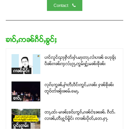
Contact
ၶၢဝ်ႇဢၼ်ၵဵဝ်ႇၶွင်ႈ
Support SHAN
ပၢင်လူင်ၺႃးႁဵတ်းႁၢႆႉမႃးတႃႉလၢႆပၢၼ် ​​ပေႃးၶႂ်ႈ
ပဵၼ်ၵၢၼ်ၵႃႈလႆႈၵႂႃႇၸွမ်းႁွႆႈမၼ်းၶိုၼ်း
တႃႇႁႂ်ႈသဵင်ၵၢင်ၸႂ်ၵူၼ်းမိူင်း ၵူႈတီႈၵူႈလႅၼ်ပေႃးတေၸွ
ၵၢၼ်မိူင်း
တ်ႇ တူဝ်ႈလုမ်ႈၾႃႉၼၼ်ႉ ၶဝ်ႈႁူမ်ႈၵမ်ႉထႅမ် ၸုမ်းၶၢ
ဝ်ႇၽူႈတွႆႇႁွၵ်ႈ လႆႈယူႇၶႃႈဢေႃႈ။
လုၵ်ႈဢွၼ်ႇႁၢႆတီႈဝဵင်းဢွင်ႇပၢၼ်း ႁၼ်ၶိုၼ်း
တူဝ်တၢႆၼႂ်းၼမ်ႉမေႃႇ
ၶၢဝ်ႇ
Donate Now
တႃႇထႆး-မၢၼ်ႈၶဝ်ႈဢွၵ်ႇၵၼ်ငၢႆႈၼၼ်ႉ ၵဵတ်ႉ
လၢၼ်ႇတီႈႁူဝ်မိူင်း ဢၢၼ်းပိုတ်ႇတေႉႁႃႉ
ပွင်ႈၵႂၢမ်း