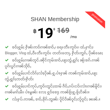
promotion
SHAN Membership
19
169
฿
฿
/mo
ၶဝ်ႈႁူမ်ႈ ႁဵၼ်းဢဝ်ၵၢၼ်ၶၢဝ်ႇ၊ ရေႊတီႊဢူဝ်ႊ၊ ထႆႇႁၢင်ႈ၊
Blogger, Vlog ထႆႇဝီႊတီႊဢူဝ်ႊ တတ်းတေႃႇ ႁဵတ်းဢွၵ်ႇ ပိုၼ်ၽႄႈ
ၶဝ်ႈႁူမ်ႈၵၢၼ်တူင်ႉၼိုင်ၸုမ်းၶၢဝ်ႇၽူႈတွႆႇႁွၵ်ႈ ၼႂ်းၶၵ်ႉၵၢၼ်
ပူၵ်းပွင်ၵၢၼ်သိုဝ်ႇ
ၶဝ်ႈႁူမ်ႈပၢင်လႅၵ်ႈလၢႆႈပိုၼ်ႉႁူႉပၢႆးႁၼ် ဢၼ်ၸုမ်းၶၢဝ်ႇၽူႈ
တွႆႇႁွၵ်ႈၸတ်းႁဵတ်း
ၶဝ်ႈႁူမ်ႈပၢင်ဢုပ်ႇဢူဝ်းတွင်ႈထၢမ် ၵဵဝ်ႇၵပ်းငဝ်းလၢႆးၵၢၼ်မိူင်း၊
ၵၢၼ်မၢၵ်ႈမီး၊ ပၢႆးမွၼ်း လႄႈ ႁူဝ်ၶေႃႈ ဢၼ်ၶႂ်ႈႁူႉၶႂ်ႈငိၼ်း။
လႆႈႁပ်ႉဢၢၼ်ႇ ၶၢဝ်ႇၶိုၵ်ႉတွၼ်း ပိူင်ပဵၼ်ဝူင်ႈလႂ်ဝူင်ႈ ၼၼ်ႉ။