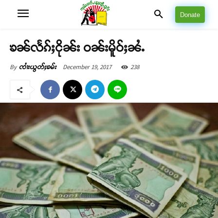
Donate
ၶၼ်လႅၵ်ႈငိုၼ်း ဝၼ်းမိူဝ်ႈၼႆႉ
December 19, 2017
238
By
ၸၢႆးယွတ်ႈၶမ်း