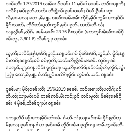
ဝၼ်းတီႈ 12/7/2019 ယၢမ်းၵၢင်ဝၼ်း 11 မူင်းပၢႆၼၼ်ႉ ၸဝ်ႈၼႃႈတီႈ
ပလိၵ်ႈ ၶဝ်ႈၵူတ်ႇထတ်း တီႈႁိူၼ်းၵူၼ်းဝၢၼ်ႈ ပဵၼ် ႁိူၼ်း ဢူး
လီႇၶႄႉလႄႈ တေႃႇမီႇပျႃႇ ဝၢၼ်ႈၼမ်ႉၶမ်း ဢိူင်ႇမိူင်းတွမ်း ၸႄႈဝဵင်း
မိူင်းသၢတ်ႇ ၸိုင်ႈတႆးပွတ်းဢွၵ်ႇၶူင်း ၵူတ်ႇ ထတ်းတီႉလႆႈ
ယႃႈၾိၼ်ႇၽိူၵ်ႇ ၼမ်ႉၼၵ်း 23.76 ၵီႊလူဝ်ႊ (တေတူၵ်းမႅၼ်ႈၶၼ်ငို
ၼ်းယူႇ 3,801.6) သႅၼ်ပျႃး ဝႃႈၼႆ။
ယူႇတီႈပလိၵ်ႈၾၢႆႇၽဵဝ်ႈမူၺ်ႉယႃႈမဝ်းၵမ် ပိုၼ်ၽၢဝ်ႇဢွၵ်ႇဝႆႉ မိူဝ်ႈၽွ
င်းၸဝ်ႈၼႃႈတီႈၶဝ် ၶဝ်ႈၵူတ်ႇထတ်းတီႈႁိူၼ်းၼၼ်ႉ ထူပ်းႁၼ်
တေႃႇမီႇပျႃႇၵေႃႉလဵဝ်။ ၵူၺ်းၵႃး ယူႇတီႈပလိၵ်ႈၶဝ်လႆႈပိုတ်ႇလိူင်ႇၸွႆး
တြႃး တေႃႇမီႇပျႃႇ ဝႆႉတီႈႁူင်းပလိၵ်ႈမိူင်း တွမ်းဝႆႉယဝ်ႉ ဝႃႈၼႆ။
ပူၼ်ႉမႃး မိူဝ်ႈဝၼ်းတီႈ 15/6/2019 ၼၼ်ႉ ၸဝ်ႈၼႃႈတီႈပလိၵ်ႈၶဝ်
တီႉလႆႈယႃႈမဝ်းၵမ် ဢၼ်ဢမ်ႇမီးၸဝ်ႈၶွင် တင်းမူတ်း မႅၼ်ႈၶၼ်ငို
ၼ်း 4 မိုၼ်ႇသႅၼ်ပျႃးပၢႆ ဝႃႈၼႆ။
တေႃႈလဵဝ် ၼႂ်းၸႄႈမိူင်းတႆးၼႆႉ ၵႆႉတီႉလႆႈယႃႈမဝ်းၵမ်၊ ၶိူင်ႈႁုင်တူ
မ်ႈလႄႈ ၵူၼ်းၵႃႉၶၢႆယႃႈမဝ်းၵမ် ၸိူဝ်းၼႆႉ။ ၵူၺ်းၵႃႈ ဢမ်ႇတွၼ်ႈတီႉ