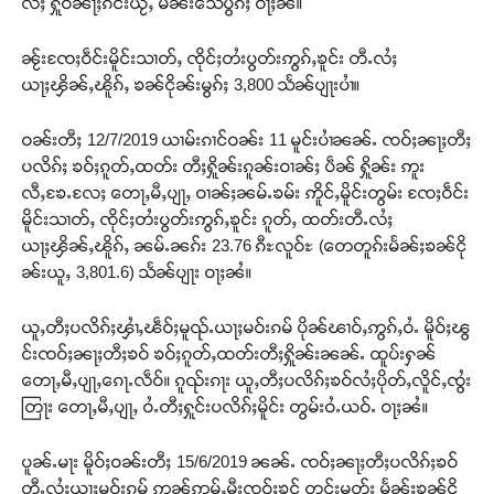
လႆႈ ႁူဝ်ၼႃႈၵႅင်းယႂ်ႇ မၼ်းသေပွၵ်ႈ ဝႃႈၼႆ။
ၼႂ်းၸႄႈဝဵင်းမိူင်းသၢတ်ႇ ၸိုင်ႈတႆးပွတ်းဢွၵ်ႇၶူင်း တီႉလႆႈ
ယႃႈၾိၼ်ႇၽိူၵ်ႇ ၶၼ်ငိုၼ်းမွၵ်ႈ 3,800 သႅၼ်ပျႃးပၢႆ။
ဝၼ်းတီႈ 12/7/2019 ယၢမ်းၵၢင်ဝၼ်း 11 မူင်းပၢႆၼၼ်ႉ ၸဝ်ႈၼႃႈတီႈ
ပလိၵ်ႈ ၶဝ်ႈၵူတ်ႇထတ်း တီႈႁိူၼ်းၵူၼ်းဝၢၼ်ႈ ပဵၼ် ႁိူၼ်း ဢူး
လီႇၶႄႉလႄႈ တေႃႇမီႇပျႃႇ ဝၢၼ်ႈၼမ်ႉၶမ်း ဢိူင်ႇမိူင်းတွမ်း ၸႄႈဝဵင်း
မိူင်းသၢတ်ႇ ၸိုင်ႈတႆးပွတ်းဢွၵ်ႇၶူင်း ၵူတ်ႇ ထတ်းတီႉလႆႈ
ယႃႈၾိၼ်ႇၽိူၵ်ႇ ၼမ်ႉၼၵ်း 23.76 ၵီႊလူဝ်ႊ (တေတူၵ်းမႅၼ်ႈၶၼ်ငို
ၼ်းယူႇ 3,801.6) သႅၼ်ပျႃး ဝႃႈၼႆ။
ယူႇတီႈပလိၵ်ႈၾၢႆႇၽဵဝ်ႈမူၺ်ႉယႃႈမဝ်းၵမ် ပိုၼ်ၽၢဝ်ႇဢွၵ်ႇဝႆႉ မိူဝ်ႈၽွ
င်းၸဝ်ႈၼႃႈတီႈၶဝ် ၶဝ်ႈၵူတ်ႇထတ်းတီႈႁိူၼ်းၼၼ်ႉ ထူပ်းႁၼ်
တေႃႇမီႇပျႃႇၵေႃႉလဵဝ်။ ၵူၺ်းၵႃး ယူႇတီႈပလိၵ်ႈၶဝ်လႆႈပိုတ်ႇလိူင်ႇၸွႆး
တြႃး တေႃႇမီႇပျႃႇ ဝႆႉတီႈႁူင်းပလိၵ်ႈမိူင်း တွမ်းဝႆႉယဝ်ႉ ဝႃႈၼႆ။
ပူၼ်ႉမႃး မိူဝ်ႈဝၼ်းတီႈ 15/6/2019 ၼၼ်ႉ ၸဝ်ႈၼႃႈတီႈပလိၵ်ႈၶဝ်
တီႉလႆႈယႃႈမဝ်းၵမ် ဢၼ်ဢမ်ႇမီးၸဝ်ႈၶွင် တင်းမူတ်း မႅၼ်ႈၶၼ်ငို