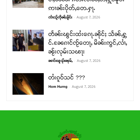
ဢၢၼ်းပိုတ်ႇတေႉႁႃႉ
-
August 7, 2026
ၸၢႆးသႂ်ၸိုၼ်ႈမိူင်း
တႅၼ်းၽွင်းထႆးၵေႃႉၼိုင်ႈ သႅၼ်ႇႁွ
င်ႉၼႄၵၢင်ၸႂ်တေႃႇ မိၼ်းဢွင်ႇလၢႆႇ
ၼႂ်းလုမ်းသၽႃး
-
August 7, 2026
ၼၢင်းၽူၺ်းၼုမ်ႇ
တႆးၵူဝ်သင် ???
-
August 7, 2026
Hom Hurng