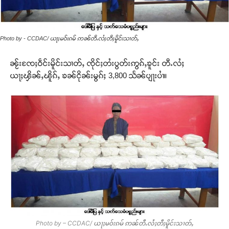
Photo by - CCDAC/ ယႃႈမဝ်းၵမ် ဢၼ်တီႉလႆႈတီႈမိူင်းသၢတ်ႇ
ၼႂ်းၸႄႈဝဵင်းမိူင်းသၢတ်ႇ ၸိုင်ႈတႆးပွတ်းဢွၵ်ႇၶူင်း တီႉလႆႈ
ယႃႈၾိၼ်ႇၽိူၵ်ႇ ၶၼ်ငိုၼ်းမွၵ်ႈ 3,800 သႅၼ်ပျႃးပၢႆ။
Photo by – CCDAC/ ယႃႈမဝ်းၵမ် ဢၼ်တီႉလႆႈတီႈမိူင်းသၢတ်ႇ