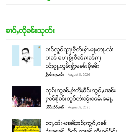
ၶၢဝ်ႇလိုၼ်းသုတ်း
ပၢင်လူင်ၺႃးႁဵတ်းႁၢႆႉမႃးတႃႉလၢႆ
ပၢၼ် ​​ပေႃးၶႂ်ႈပဵၼ်ၵၢၼ်ၵႃႈ
လႆႈၵႂႃႇၸွမ်းႁွႆႈမၼ်းၶိုၼ်း
-
August 8, 2026
ႁိုၼ်း ၵႃယၢင်း
လုၵ်ႈဢွၼ်ႇႁၢႆတီႈဝဵင်းဢွင်ႇပၢၼ်း
ႁၼ်ၶိုၼ်းတူဝ်တၢႆၼႂ်းၼမ်ႉမေႃႇ
-
August 8, 2026
ယိင်းသဵဝ်ႈၶၢဝ်
တႃႇထႆး-မၢၼ်ႈၶဝ်ႈဢွၵ်ႇၵၼ်
ငၢႆႈၼၼ်ႉ ၵဵတ်ႉလၢၼ်ႇတီႈႁူဝ်မိူင်း