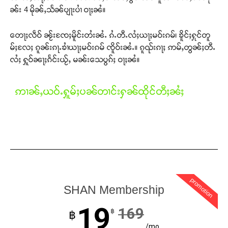
ၼ်း 4 မိုၼ်ႇသႅၼ်ပျႃးပၢႆ ဝႃႈၼႆ။
တေႃႈလဵဝ် ၼႂ်းၸႄႈမိူင်းတႆးၼႆႉ ၵႆႉတီႉလႆႈယႃႈမဝ်းၵမ်၊ ၶိူင်ႈႁုင်တူ
မ်ႈလႄႈ ၵူၼ်းၵႃႉၶၢႆယႃႈမဝ်းၵမ် ၸိူဝ်းၼႆႉ။ ၵူၺ်းၵႃႈ ဢမ်ႇတွၼ်ႈတီႉ
လႆႈ ႁူဝ်ၼႃႈၵႅင်းယႂ်ႇ မၼ်းသေပွၵ်ႈ ဝႃႈၼႆ။
Support SHAN
တႃႇႁႂ်ႈသဵင်ၵၢင်ၸႂ်ၵူၼ်းမိူင်း ၵူႈတီႈၵူႈလႅၼ်ပေႃးတေၸွ
ဢၢၼ်ႇယဝ်ႉႁူမ်ႈပၼ်တၢင်းႁၼ်ထိုင်တီႈၼႆႈ
တ်ႇ တူဝ်ႈလုမ်ႈၾႃႉၼၼ်ႉ ၶဝ်ႈႁူမ်ႈၵမ်ႉထႅမ် ၸုမ်းၶၢ
ဝ်ႇၽူႈတွႆႇႁွၵ်ႈ လႆႈယူႇၶႃႈဢေႃႈ။
Donate Now
promotion
SHAN Membership
19
169
฿
฿
/mo