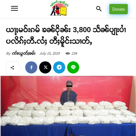
Donate
ယႃႈမဝ်းၵမ် ၶၼ်ငိုၼ်း 3,800 သႅၼ်ပျႃးပၢႆ
ပလိၵ်ႈတီႉလႆႈ တီႈမိူင်းသၢတ်ႇ
July 15, 2019
234
By
ၸၢႆးယွတ်ႈၶမ်း