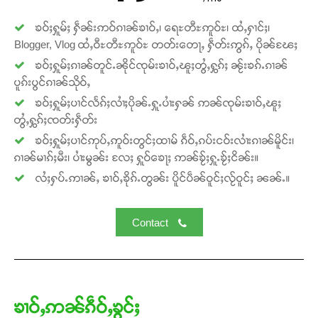
ၶဝ်ႈႁူမ်ႈ ႁဵၼ်းဢဝ်ၵၢၼ်ၶၢဝ်ႇ၊ ရေႊတီႊဢူဝ်ႊ၊ ထႆႇႁၢင်ႈ၊
Blogger, Vlog ထႆႇဝီႊတီႊဢူဝ်ႊ တတ်းတေႃႇ ႁဵတ်းဢွၵ်ႇ ပိုၼ်ၽႄႈ
ၶဝ်ႈႁူမ်ႈၵၢၼ်တူင်ႉၼိုင်ၸုမ်းၶၢဝ်ႇၽူႈတွႆႇႁွၵ်ႈ ၼႂ်းၶၵ်ႉၵၢၼ်
ပူၵ်းပွင်ၵၢၼ်သိုဝ်ႇ
ၶဝ်ႈႁူမ်ႈပၢင်လႅၵ်ႈလၢႆႈပိုၼ်ႉႁူႉပၢႆးႁၼ် ဢၼ်ၸုမ်းၶၢဝ်ႇၽူႈ
တွႆႇႁွၵ်ႈၸတ်းႁဵတ်း
ၶဝ်ႈႁူမ်ႈပၢင်ဢုပ်ႇဢူဝ်းတွင်ႈထၢမ် ၵဵဝ်ႇၵပ်းငဝ်းလၢႆးၵၢၼ်မိူင်း၊
ၵၢၼ်မၢၵ်ႈမီး၊ ပၢႆးမွၼ်း လႄႈ ႁူဝ်ၶေႃႈ ဢၼ်ၶႂ်ႈႁူႉၶႂ်ႈငိၼ်း။
လႆႈႁပ်ႉဢၢၼ်ႇ ၶၢဝ်ႇၶိုၵ်ႉတွၼ်း ပိူင်ပဵၼ်ဝူင်ႈလႂ်ဝူင်ႈ ၼၼ်ႉ။
Contact
ၶၢဝ်ႇဢၼ်ၵဵဝ်ႇၶွင်ႈ