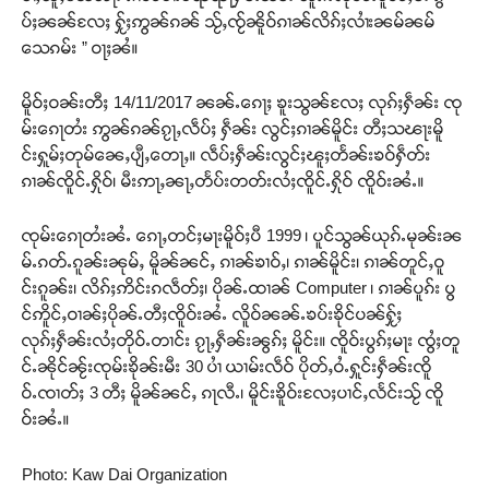
ပ်ႈၼၼ်လႄႈ ႁႂ်ႈဢွၼ်ၵၼ် သႂ်ႇၸႂ်ၼိူဝ်ၵၢၼ်လိၵ်ႈလၢႆးၼမ်ၼမ်
သေၵမ်း ” ဝႃႈၼႆ။
မိူဝ်ႈဝၼ်းတီႈ 14/11/2017 ၼၼ်ႉၵေႃႈ ၶူးသွၼ်လႄႈ လုၵ်ႈႁဵၼ်း ၸု
မ်းၵေႃတႆး ဢွၼ်ၵၼ်ၵႂႃႇလဵပ်ႈ ႁဵၼ်း လွင်ႈၵၢၼ်မိူင်း တီႈသၽႃးမိူ
င်းႁူမ်ႈတုမ်ၼေႇပျီႇတေႃႇ။ လဵပ်ႈႁဵၼ်းလွင်ႈၽူႈတႅၼ်းၶဝ်ႁဵတ်း
ၵၢၼ်ၸိူင်ႉႁိုဝ်၊ မီးဢႃႇၼႃႇတႅပ်းတတ်းလႆႈၸိူင်ႉႁိုဝ် ၸိူဝ်းၼႆႉ။
ၸုမ်းၵေႃတႆးၼႆႉ ၵေႃႇတင်ႈမႃးမိူဝ်ႈပီ 1999 ၊ ပူင်သွၼ်ယုၵ်ႉမုၼ်းၼ
မ်ႉၵတ်ႉၵူၼ်းၼုမ်ႇ မိူၼ်ၼင်ႇ ၵၢၼ်ၶၢဝ်ႇ၊ ၵၢၼ်မိူင်း၊ ၵၢၼ်တူင်ႇဝူ
င်းၵူၼ်း၊ လိၵ်ႈဢိင်းၵလဵတ်ႈ၊ ပိုၼ်ႉထၢၼ် Computer ၊ ၵၢၼ်ပူၵ်း ပွ
င်ဢိူင်ႇဝၢၼ်ႈပိုၼ်ႉတီႈၸိူဝ်းၼႆႉ လိူဝ်ၼၼ်ႉၶပ်းၶိုင်ပၼ်ႁႂ်ႈ
လုၵ်ႈႁဵၼ်းလႆႈတိုဝ်ႉတၢင်း ၵႂႃႇႁဵၼ်းၼွၵ်ႈ မိူင်း။ ၸိူဝ်းပွၵ်ႈမႃး ၸွႆႈတူ
င်ႉၼိုင်ၼႂ်းၸုမ်းၶိုၼ်းမီး 30 ပၢႆ ယၢမ်းလဵဝ် ပိုတ်ႇဝႆႉႁူင်းႁဵၼ်းၸိူ
ဝ်ႉၸၢတ်ႈ 3 တီႈ မိူၼ်ၼင်ႇ ၵႃလီႉ၊ မိူင်းၶိူဝ်းလႄႈပၢင်ႇလႅင်းသႂ် ၸိူ
ဝ်းၼႆႉ။
Photo: Kaw Dai Organization