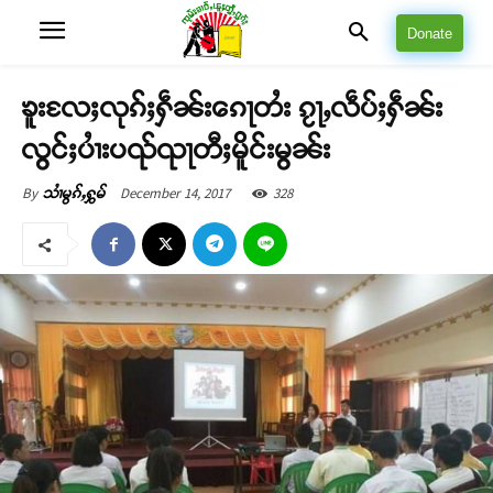
Donate
ၶူးလႄႈလုၵ်ႈႁဵၼ်းၵေႃတႆး ၵႂႃႇလဵပ်ႈႁဵၼ်း
လွင်ႈပၢႆးပၺ်ၺႃတီႈမိူင်းမွၼ်း
December 14, 2017
328
By
သၢႆမွၵ်ႇႁွမ်