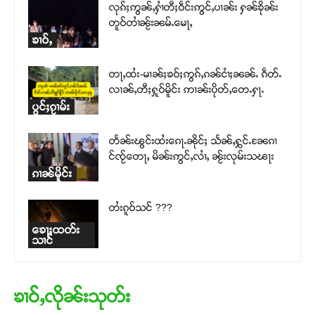
လုၵ်ႈဢွၼ်ႇႁၢႆတီႈဝဵင်းဢွင်ႇပၢၼ်း ႁၼ်ၶိုၼ်း
တူဝ်တၢႆၼႂ်းၼမ်ႉမေႃႇ
ၶၢဝ်ႇ
တႃႇထႆး-မၢၼ်ႈၶဝ်ႈဢွၵ်ႇၵၼ်ငၢႆႈၼၼ်ႉ ၵဵတ်ႉ
လၢၼ်ႇတီႈႁူဝ်မိူင်း ဢၢၼ်းပိုတ်ႇတေႉႁႃႉ
ပွင်ႈၵႂၢမ်း
တႅၼ်းၽွင်းထႆးၵေႃႉၼိုင်ႈ သႅၼ်ႇႁွင်ႉၼႄၵၢ
င်ၸႂ်တေႃႇ မိၼ်းဢွင်ႇလၢႆႇ ၼႂ်းလုမ်းသၽႃး
ၵၢၼ်မိူင်း
တႆးၵူဝ်သင် ???
ၶေႃႈထတ်း
သၢင်
ၶၢဝ်ႇလိုၼ်းသုတ်း