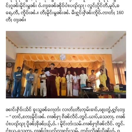
င်ႈၵူၼ်းမိူင်းမွၼ်း ဝႆႉၵႃႈၶၼ်ၼိူဝ်ပၢႆးပၺ်ၺႃ ၊ လွင်ႈပိူင်တီႇမူဝ်ႇၶ
ရေႇၸီႇ ၸိူဝ်းၼႆႉ။ တီႈမိူင်းမွၼ်းၼႆႉ မီးႁူင်းႁဵၼ်းၸိူဝ်ႉၸၢတ်ႈ 160
တီႈ ဝႃႈၼႆ။
ၼၢင်းႁဵဝ်းသႅင် ၶူးသွၼ်ၵေႃတႆး လၢတ်ႈတီႈၸုမ်းၶၢဝ်ႇၽူႈတွႆႇႁွၵ်ႈဝႃႈ
– “ တၢင်ႇၸႄႈမိူင်းၼႆႉ ၵၢၼ်ႁႃ ၵိၼ်လဵင်ႉတွင်ႉယၢပ်ႇသေတႃႉ ၵၢၼ်
ပၢႆးပၺ်ၺႃ ပိူၼ်ႈၶိုၼ်ႈယႂ်ႇဝႆႉ ၊ မိူင်းတႆးသမ်ႉၵၢၼ်ႁႃၵိၼ်လဵင်ႉ တွင်ႉ
ငၢႆႈယူႇသေတႃႉ ၵၢၼ်ပၢႆးပၺ်ၺႃႁဝ်းသမ်ႉ တူၵ်းလိုၼ်းပိူၼ်ႈဝႆႉ ၵွ