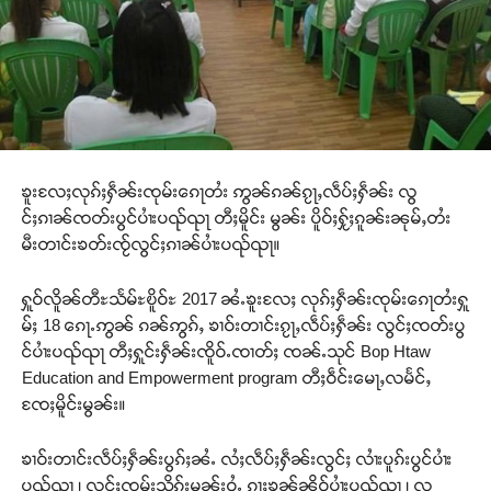
ၶူးလႄႈလုၵ်ႈႁဵၼ်းၸုမ်းၵေႃတႆး ဢွၼ်ၵၼ်ၵႂႃႇလဵပ်ႈႁဵၼ်း လွ
င်ႈၵၢၼ်ၸတ်းပွင်ပၢႆးပၺ်ၺႃ တီႈမိူင်း မွၼ်း ပိူဝ်ႈႁႂ်ႈၵူၼ်းၼုမ်ႇတႆး
မီးတၢင်းၶတ်းၸႂ်လွင်ႈၵၢၼ်ပၢႆးပၺ်ၺႃ။
ႁူဝ်လိူၼ်တီႊသႅမ်ႊၿိူဝ်ႊ 2017 ၼႆႉၶူးလႄႈ လုၵ်ႈႁဵၼ်းၸုမ်းၵေႃတႆးႁူ
မ်ႈ 18 ၵေႃႉဢွၼ် ၵၼ်ဢွၵ်ႇ ၶၢဝ်းတၢင်းၵႂႃႇလဵပ်ႈႁဵၼ်း လွင်ႈၸတ်းပွ
င်ပၢႆးပၺ်ၺႃ တီႈႁူင်းႁဵၼ်းၸိူဝ်ႉၸၢတ်ႈ ၸၼ်ႉသုင် Bop Htaw
Education and Empowerment program တီႈဝဵင်းမေႃႇလမႅင်ႇ
ၸႄႈမိူင်းမွၼ်း။
ၶၢဝ်းတၢင်းလဵပ်ႈႁဵၼ်းပွၵ်ႈၼႆႉ လႆႈလဵပ်ႈႁဵၼ်းလွင်ႈ လၢႆးပူၵ်းပွင်ပၢႆး
ပၺ်ၺႃ ၊ လွင်ႈၸုမ်းသိုၵ်းမွၼ်းဝႆႉ ၵႃႈၶၼ်ၼိူဝ်ပၢႆးပၺ်ၺႃ ၊ လွ