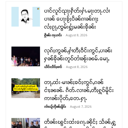
ပၢင်လူင်ၺႃးႁဵတ်းႁၢႆႉမႃးတႃႉလၢႆ
ပၢၼ် ​​ပေႃးၶႂ်ႈပဵၼ်ၵၢၼ်ၵႃႈ
လႆႈၵႂႃႇၸွမ်းႁွႆႈမၼ်းၶိုၼ်း
-
August 8, 2026
ႁိုၼ်း ၵႃယၢင်း
လုၵ်ႈဢွၼ်ႇႁၢႆတီႈဝဵင်းဢွင်ႇပၢၼ်း
ႁၼ်ၶိုၼ်းတူဝ်တၢႆၼႂ်းၼမ်ႉမေႃႇ
-
August 8, 2026
ယိင်းသဵဝ်ႈၶၢဝ်
တႃႇထႆး-မၢၼ်ႈၶဝ်ႈဢွၵ်ႇၵၼ်
ငၢႆႈၼၼ်ႉ ၵဵတ်ႉလၢၼ်ႇတီႈႁူဝ်မိူင်း
ဢၢၼ်းပိုတ်ႇတေႉႁႃႉ
-
August 7, 2026
ၸၢႆးသႂ်ၸိုၼ်ႈမိူင်း
တႅၼ်းၽွင်းထႆးၵေႃႉၼိုင်ႈ သႅၼ်ႇႁွ