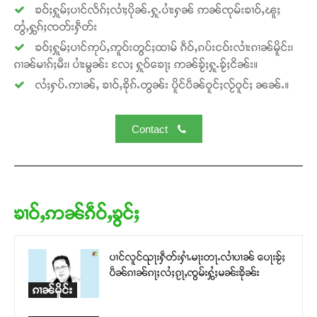
ၶဝ်ႈႁူမ်ႈပၢင်လႅၵ်ႈလၢႆႈပိုၼ်ႉႁူႉပၢႆးႁၼ် ဢၼ်ၸုမ်းၶၢဝ်ႇၽူႈ
တွႆႇႁွၵ်ႈၸတ်းႁဵတ်း
ၶဝ်ႈႁူမ်ႈပၢင်ဢုပ်ႇဢူဝ်းတွင်ႈထၢမ် ၵဵဝ်ႇၵပ်းငဝ်းလၢႆးၵၢၼ်မိူင်း၊
ၵၢၼ်မၢၵ်ႈမီး၊ ပၢႆးမွၼ်း လႄႈ ႁူဝ်ၶေႃႈ ဢၼ်ၶႂ်ႈႁူႉၶႂ်ႈငိၼ်း။
လႆႈႁပ်ႉဢၢၼ်ႇ ၶၢဝ်ႇၶိုၵ်ႉတွၼ်း ပိူင်ပဵၼ်ဝူင်ႈလႂ်ဝူင်ႈ ၼၼ်ႉ။
Contact
ၶၢဝ်ႇဢၼ်ၵဵဝ်ႇၶွင်ႈ
ပၢင်လူင်ၺႃးႁဵတ်းႁၢႆႉမႃးတႃႉလၢႆပၢၼ် ​​ပေႃးၶႂ်ႈ
ပဵၼ်ၵၢၼ်ၵႃႈလႆႈၵႂႃႇၸွမ်းႁွႆႈမၼ်းၶိုၼ်း
ၵၢၼ်မိူင်း