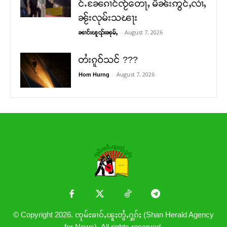
င်ႉၼႄၵၢင်ၸႂ်တေႃႇ မိၼ်းဢွင်ႇလၢႆႇ
ၼႂ်းလုမ်းသၽႃး
-
August 7, 2026
ၼၢင်းၽူၺ်းၼုမ်ႇ
တႆးၵူဝ်သင် ???
-
August 7, 2026
Hom Hurng
© Copyright 2026. ၸုမ်းၶၢဝ်ႇၽူႈတွႆႇႁွၵ်ႈ (Shan Herald Agency
for News). All rights reserved.