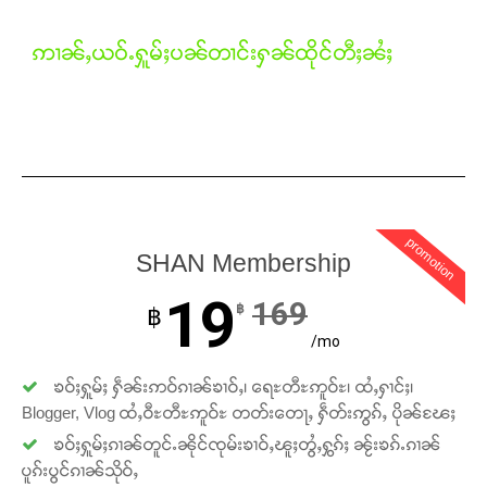
ဢၢၼ်ႇယဝ်ႉႁူမ်ႈပၼ်တၢင်းႁၼ်ထိုင်တီႈၼႆႈ
promotion
SHAN Membership
19
Support SHAN
169
฿
฿
/mo
တႃႇႁႂ်ႈသဵင်ၵၢင်ၸႂ်ၵူၼ်းမိူင်း ၵူႈတီႈၵူႈလႅၼ်ပေႃးတေၸွ
တ်ႇ တူဝ်ႈလုမ်ႈၾႃႉၼၼ်ႉ ၶဝ်ႈႁူမ်ႈၵမ်ႉထႅမ် ၸုမ်းၶၢ
ၶဝ်ႈႁူမ်ႈ ႁဵၼ်းဢဝ်ၵၢၼ်ၶၢဝ်ႇ၊ ရေႊတီႊဢူဝ်ႊ၊ ထႆႇႁၢင်ႈ၊
ဝ်ႇၽူႈတွႆႇႁွၵ်ႈ လႆႈယူႇၶႃႈဢေႃႈ။
Blogger, Vlog ထႆႇဝီႊတီႊဢူဝ်ႊ တတ်းတေႃႇ ႁဵတ်းဢွၵ်ႇ ပိုၼ်ၽႄႈ
ၶဝ်ႈႁူမ်ႈၵၢၼ်တူင်ႉၼိုင်ၸုမ်းၶၢဝ်ႇၽူႈတွႆႇႁွၵ်ႈ ၼႂ်းၶၵ်ႉၵၢၼ်
Donate Now
ပူၵ်းပွင်ၵၢၼ်သိုဝ်ႇ