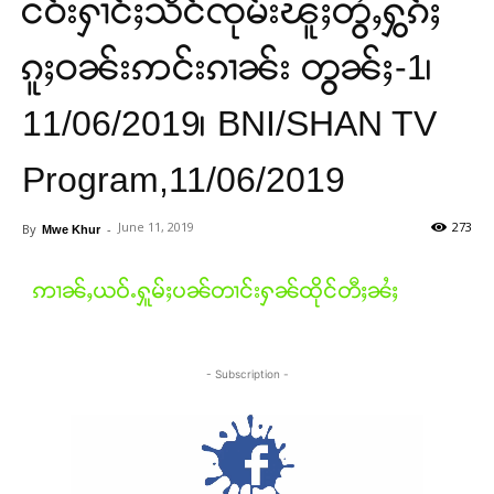
ငဝ်းႁၢင်ႈသဵင်ၸုမ်းၽူႈတွႆႇႁွၵ်ႈ
ၵူႈဝၼ်းဢင်းၵၢၼ်း တွၼ်ႈ-1၊
11/06/2019၊ BNI/SHAN TV
Program,11/06/2019
June 11, 2019
273
By
-
Mwe Khur
ဢၢၼ်ႇယဝ်ႉႁူမ်ႈပၼ်တၢင်းႁၼ်ထိုင်တီႈၼႆႈ
- Subscription -