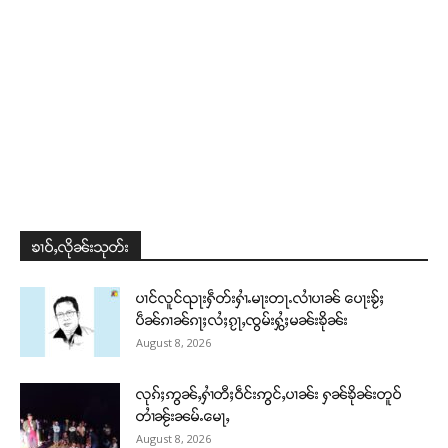
Support SHAN
တႃႇႁႂ်ႈသဵင်ၵၢင်ၸႂ်ၵူၼ်းမိူင်း ၵူႈတီႈၵူႈလႅၼ်ပေႃးတေၸွ
တ်ႇ တူဝ်ႈလုမ်ႈၾႃႉၼၼ်ႉ ၶဝ်ႈႁူမ်ႈၵမ်ႉထႅမ် ၸုမ်းၶၢ
ဝ်ႇၽူႈတွႆႇႁွၵ်ႈ လႆႈယူႇၶႃႈဢေႃႈ။
Donate Now
ၶၢဝ်ႇလိုၼ်းသုတ်း
ပၢင်လူင်ၺႃးႁဵတ်းႁၢႆႉမႃးတႃႉလၢႆပၢၼ် ​​ပေႃးၶႂ်ႈ
ပဵၼ်ၵၢၼ်ၵႃႈလႆႈၵႂႃႇၸွမ်းႁွႆႈမၼ်းၶိုၼ်း
August 8, 2026
လုၵ်ႈဢွၼ်ႇႁၢႆတီႈဝဵင်းဢွင်ႇပၢၼ်း ႁၼ်ၶိုၼ်းတူဝ်
တၢႆၼႂ်းၼမ်ႉမေႃႇ
August 8, 2026