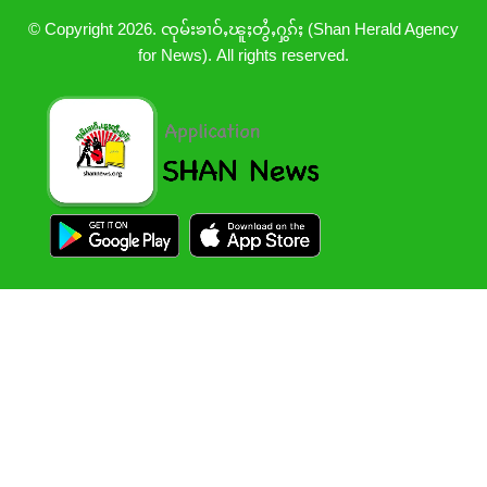
© Copyright 2026. ၸုမ်းၶၢဝ်ႇၽူႈတွႆႇႁွၵ်ႈ (Shan Herald Agency
for News). All rights reserved.