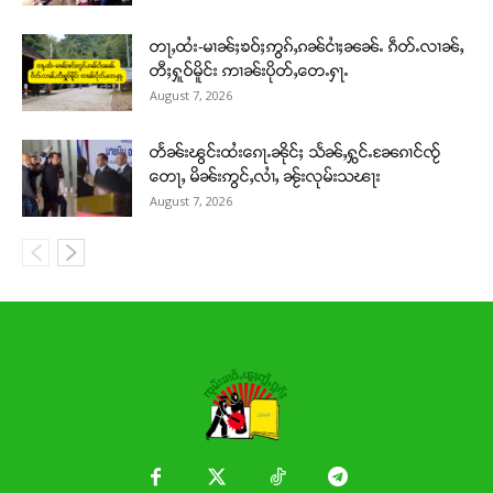
တႃႇထႆး-မၢၼ်ႈၶဝ်ႈဢွၵ်ႇၵၼ်ငၢႆႈၼၼ်ႉ ၵဵတ်ႉလၢၼ်ႇ
တီႈႁူဝ်မိူင်း ဢၢၼ်းပိုတ်ႇတေႉႁႃႉ
August 7, 2026
တႅၼ်းၽွင်းထႆးၵေႃႉၼိုင်ႈ သႅၼ်ႇႁွင်ႉၼႄၵၢင်ၸႂ်
တေႃႇ မိၼ်းဢွင်ႇလၢႆႇ ၼႂ်းလုမ်းသၽႃး
August 7, 2026