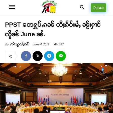
Donate
PPST တေႁူပ်ႉၵၼ် တီႈၵဵင်းမႆႇ ၼႂ်းႁၢင်
လိူၼ် June ၼႆႉ
June 4, 2019
182
By
ၸၢႆးယွတ်ႈၶမ်း