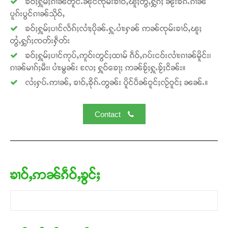
ၶဝ်ႈႁူမ်ႈၵၢၼ်တူင်ႉၼိုင်ၸုမ်းၶၢဝ်ႇၽူႈတွႆႇႁွၵ်ႈ ၼႂ်းၶၵ်ႉၵၢၼ်
ပူၵ်းပွင်ၵၢၼ်သိုဝ်ႇ
ၶဝ်ႈႁူမ်ႈပၢင်လႅၵ်ႈလၢႆႈပိုၼ်ႉႁူႉပၢႆးႁၼ် ဢၼ်ၸုမ်းၶၢဝ်ႇၽူႈ
တွႆႇႁွၵ်ႈၸတ်းႁဵတ်း
ၶဝ်ႈႁူမ်ႈပၢင်ဢုပ်ႇဢူဝ်းတွင်ႈထၢမ် ၵဵဝ်ႇၵပ်းငဝ်းလၢႆးၵၢၼ်မိူင်း၊
ၵၢၼ်မၢၵ်ႈမီး၊ ပၢႆးမွၼ်း လႄႈ ႁူဝ်ၶေႃႈ ဢၼ်ၶႂ်ႈႁူႉၶႂ်ႈငိၼ်း။
လႆႈႁပ်ႉဢၢၼ်ႇ ၶၢဝ်ႇၶိုၵ်ႉတွၼ်း ပိူင်ပဵၼ်ဝူင်ႈလႂ်ဝူင်ႈ ၼၼ်ႉ။
Contact
ၶၢဝ်ႇဢၼ်ၵဵဝ်ႇၶွင်ႈ