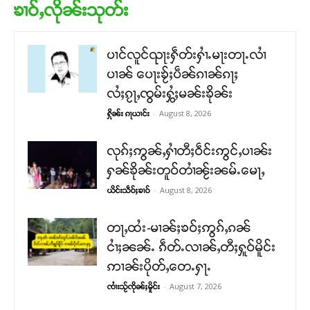
ၶၢဝ်ႇလိုၼ်းသုတ်း
ပၢင်လူင်ၺႃးႁဵတ်းႁၢႆႉမႃးတႃႉလၢႆ
ပၢၼ် ​​ပေႃးၶႂ်ႈပဵၼ်ၵၢၼ်ၵႃႈ
လႆႈၵႂႃႇၸွမ်းႁွႆႈမၼ်းၶိုၼ်း
-
August 8, 2026
ႁိုၼ်း ၵႃယၢင်း
လုၵ်ႈဢွၼ်ႇႁၢႆတီႈဝဵင်းဢွင်ႇပၢၼ်း
ႁၼ်ၶိုၼ်းတူဝ်တၢႆၼႂ်းၼမ်ႉမေႃႇ
-
August 8, 2026
ယိင်းသဵဝ်ႈၶၢဝ်
တႃႇထႆး-မၢၼ်ႈၶဝ်ႈဢွၵ်ႇၵၼ်
ငၢႆႈၼၼ်ႉ ၵဵတ်ႉလၢၼ်ႇတီႈႁူဝ်မိူင်း
ဢၢၼ်းပိုတ်ႇတေႉႁႃႉ
-
August 7, 2026
ၸၢႆးသႂ်ၸိုၼ်ႈမိူင်း