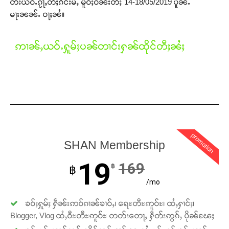
တ်းယဝ်ႉၵႂႃႇတီႈၵဵင်းမႆႇ မိူဝ်ႈဝၼ်းတီႈ 14-18/05/2019 ပူၼ်ႉ
Donate Now
မႃးၼၼ်ႉ ဝႃႈၼႆ။
ဢၢၼ်ႇယဝ်ႉႁူမ်ႈပၼ်တၢင်းႁၼ်ထိုင်တီႈၼႆႈ
promotion
SHAN Membership
19
169
฿
฿
/mo
ၶဝ်ႈႁူမ်ႈ ႁဵၼ်းဢဝ်ၵၢၼ်ၶၢဝ်ႇ၊ ရေႊတီႊဢူဝ်ႊ၊ ထႆႇႁၢင်ႈ၊
Blogger, Vlog ထႆႇဝီႊတီႊဢူဝ်ႊ တတ်းတေႃႇ ႁဵတ်းဢွၵ်ႇ ပိုၼ်ၽႄႈ