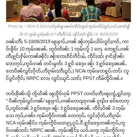
Photo by – NCA-S EAO/ပၢင်ၵုမ်ၽူႈၼမ်းၸိၵ်းၸွမ် ၸုမ်းယိပ်းၵွင်ႇၵၢင်ႇၸၢဝ်းၶိူ
ဝ်း 10 ၸုမ်း ပွၵ်ႈၵမ်း 4/1 တီႈၵဵင်းမႆႇ ၸိုင်ႈထႆး မိူဝ်ႈ 14-18/05/2019
ဝၼ်းတီႈ 5-10/06/2019 ၽူႈႁၢပ်ႇၵၢၼ် ၼႂ်းၸုမ်းယိပ်းၵွင်ႈၵၢင်ႇ ၸၢ
ဝ်းၶိူဝ်း 10 ၸုမ်းၼၼ်ႉ တူဝ်တႅၼ်း 1 ၸုမ်းလႂ် 1 ၵေႃႉ တေႁူပ်ႉၵၼ်
တီႈႁူင်းႁႅမ်းဢၼ်ၼိုင်ႈ ၼႂ်းၸႄႈဝဵင်းၵဵင်းမႆႇ ၸိုင်ႈထႆး ႁၢင်ႈႁႅၼ်း
တေဢုပ်ႇဢူဝ်းၵၼ် တင်းမူတ်း 3 ႁူဝ် ၶေႃႈ။ ၼႂ်း 3 ႁူဝ်ၶေႃႈၼၼ်ႉ
တေပဵၼ်လွင်ႈပိုတ်ႇတီၵႂၢမ်း(တီႈပွင်ႇ) NCA၊ ၸုမ်းတေႁူပ်ႉတင်း လူ
င်ပွင်ၸိုင်ႈ NRPC လႄႈ လွင်ႈယူင်ႉသၢင်ႈ PPST ၸဵမ်ၸိူဝ်းၼႆႉ။
ၸဝ်ႈၶိုၼ်းသႂ် ၸႂ်ယဵၼ် ၽူႈၵိူဝ်းၵုမ် PPST လၢတ်ႈတီႈၽူႈတွႆႇႁွၵ်ႈဝႃႈ
“ ပဵၼ်ၸုမ်းပွင်ၵၢၼ်/ ၽူႈႁၢပ်ႇၵၢၼ်တေၺႃးၵၼ် ၵူၺ်း။ ၶဝ်တေဢု
ပ်ႇဢူဝ်းၵၼ် 3 ႁူဝ်ၶေႃႈ။ ၼႂ်း 3 ႁူဝ်ၶေႃႈၼၼ်ႉ ၸႅၵ်ႈပဵၼ် 3 ၸုမ်း
သေ ဢုပ်ႇၵၼ်။ ၸုမ်းၸိူဝ်းဢၼ် တေဢုပ်ႇ လွင်ႈပိုတ်ႇတီၵႂၢမ်း
NCA ၸုမ်းၼိုင်ႈ၊ ၸုမ်းၸိူဝ်းတေၵႂႃႇငူပ်ႉငီႉႁူဝ်ၶေႃႈဢၼ်ဢုပ်ႇဢူ
ဝ်းၵၼ်တင်း NRPC ၼၼ်ႉ ၸုမ်းၼိုင်ႈ၊ ယဝ်ႉၵေႃႈ ၸုမ်းၸိူဝ်းဢု