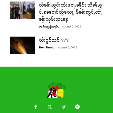
တႅၼ်းၽွင်းထႆးၵေႃႉၼိုင်ႈ သႅၼ်ႇႁွ
င်ႉၼႄၵၢင်ၸႂ်တေႃႇ မိၼ်းဢွင်ႇလၢႆႇ
ၼႂ်းလုမ်းသၽႃး
-
August 7, 2026
ၼၢင်းၽူၺ်းၼုမ်ႇ
တႆးၵူဝ်သင် ???
-
August 7, 2026
Hom Hurng