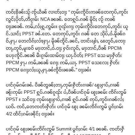
ၸဝ်ႈၶိုၼ်းသႂ် ၸႂ်ယဵၼ် လၢတ်ႈဝႃႈ “ ၸုမ်းၸိူဝ်းဢၼ်တေဢုပ်ႇဢူဝ်း
လွင်ႈပိုတ်ႇတီၵႂၢမ်း NCA ၼၼ်ႉ တေႁူပ်ႉၵၼ် မိူဝ်ႈ လႂ် ဢၼ်
ဝႃႈၼၼ်ႉ ဢမ်ႇလႆႈႁူႉၸွမ်း။ ၵူၺ်းၵႃႈ ၸုမ်းၸိူဝ်းတေဢုပ်ႇဢူဝ်း ယူ
င်ႉသၢင်ႈ PPST ၼႆႉတႄႉ တေဢုပ်ႇဢူဝ်း ၵၼ် တေ သိုပ်ႇဝႆႉမိူၼ်ၵ
ဝ်ႇႁႃႉ၊ တေလႅၵ်ႈလၢႆႈႁႃႉ၊ မိူၼ်ၸိူင်ႉၼင်ႇ တၢင်းၾၢႆႇ ၽတူဝ်ႇၸေႃး
တႃႇတူဝ်ႇမူးၶဝ် မႃးတၢင်ႇဝႆႉဝႃႈ ႁဝ်းလူဝ်ႇ မႃးတၢင်ႇပဵၼ် PPCM၊
ပေႃးၸိူင်ႉၼၼ် မီးၵႂၢမ်းထၢမ်ဝႃႈ ယႃႉပႅတ်ႈ PPST သေ မႃးႁဵတ်း
PPCM ႁႃႉ၊ ဢမ်ႇၼၼ် ၵေႃႈ ဢမ်ႇယႃႉ PPST သေလႄႈ ႁဵတ်း
PPCM ၵေႃႈလႆႈယူႇႁႃႉၼႆၸိူဝ်းၼၼ်ႉ” ဝႃႈၼႆ။
ပၢင်ၵုမ်ၵမ်းၼႆႉ ပဵၼ်တွၼ်ႈတႃႇၸုမ်းႁဵတ်းၵၢၼ်/ ၽူႈႁၢပ်ႇၵၢၼ်
Support SHAN
ၼႂ်းၸုမ်း PPST ႁူပ်ႉၵၼ်ၵူၺ်း ပႆႇပဵၼ်ပၢင်ၵုမ် ၽူႈၼမ်း ၸိၵ်းၸွမ်
PPST ။ သင်ဝႃႈ ၸုမ်းၽူႈႁၢပ်ႇၵၢၼ် ႁူပ်ႉၵၼ် ဢုပ်ႇဢူဝ်းၵၼ်လႆႈ
တႃႇႁႂ်ႈသဵင်ၵၢင်ၸႂ်ၵူၼ်းမိူင်း ၵူႈတီႈၵူႈလႅၼ်ပေႃးတေၸွ
ယဝ်ႉ ၸင်ႇတေၸတ်းႁဵတ်း ပၢင်ၵုမ် ၽူႈ ၼမ်းၸိၵ်းၸွမ် ပွၵ်ႈၵမ်း
တ်ႇ တူဝ်ႈလုမ်ႈၾႃႉၼၼ်ႉ ၶဝ်ႈႁူမ်ႈၵမ်ႉထႅမ် ၸုမ်းၶၢ
4/2 ထႅင်ႈၵမ်းၼိုင်ႈ ဝႃႈၼႆ။
ဝ်ႇၽူႈတွႆႇႁွၵ်ႈ လႆႈယူႇၶႃႈဢေႃႈ။
ပၢင်ၵုမ် ၽူႈၼမ်းၸိၵ်းၸွမ် Summit ပွၵ်ႈၵမ်း 4/1 ၼၼ်ႉ ၸတ်းႁဵ