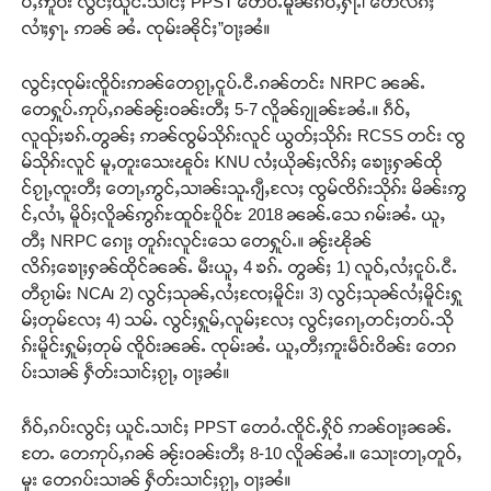
ပ်ႇဢူဝ်း လွင်ႈယူင်ႉသၢင်ႈ PPST တေဝႆႉမိူၼ်ၵဝ်ႇႁႃႉ၊ တေလႅၵ်ႈ
လၢႆႈႁႃႉ ဢၼ် ၼႆႉ ၸုမ်းၼိုင်ႈ”ဝႃႈၼႆ။
လွင်ႈၸုမ်းၸိူဝ်းဢၼ်တေၵႂႃႇငူပ်ႉငီႉၵၼ်တင်း NRPC ၼၼ်ႉ
တေႁူပ်ႉဢုပ်ႇၵၼ်ၼႂ်းဝၼ်းတီႈ 5-7 လိူၼ်ၵျုၼ်ႊၼႆႉ။ ၵဵဝ်ႇ
လူၺ်ႈၶၵ်ႉတွၼ်ႈ ဢၼ်ၸွမ်သိုၵ်းလူင် ယွတ်ႈသိုၵ်း RCSS တင်း ၸွ
မ်သိုၵ်းလူင် မူႇတူးသေးၽူဝ်း KNU လႆႈယိုၼ်ႈလိၵ်ႈ ၶေႃႈႁၼ်ထို
င်ၵႂႃႇၸူးတီႈ တေႃႇဢွင်ႇသၢၼ်းသူႉၵျီႇလႄႈ ၸွမ်ၸိၵ်းသိုၵ်း မိၼ်းဢွ
င်ႇလၢႆႇ မိူဝ်ႈလိူၼ်ဢွၵ်ႊထူဝ်ႊပိူဝ်ႊ 2018 ၼၼ်ႉသေ ၵမ်းၼႆႉ ယူႇ
တီႈ NRPC ၵေႃႈ တူၵ်းလူင်းသေ တေႁူပ်ႉ။ ၼႂ်းၽိုၼ်
လိၵ်ႈၶေႃႈႁၼ်ထိုင်ၼၼ်ႉ မီးယူႇ 4 ၶၵ်ႉ တွၼ်ႈ 1) လူဝ်ႇလႆႈငူပ်ႉငီႉ
တီၵႂၢမ်း NCA၊ 2) လွင်ႈသုၼ်ႇလႆႈၸႄႈမိူင်း၊ 3) လွင်ႈသုၼ်လႆႈမိူင်းႁူ
မ်ႈတုမ်လႄႈ 4) သမ်ႉ လွင်ႈႁူမ်ႇလူမ်ႈလႄႈ လွင်ႈၵေႃႇတင်ႈတပ်ႉသို
ၵ်းမိူင်းႁူမ်ႈတုမ် ၸိူဝ်းၼၼ်ႉ ၸုမ်းၼႆႉ ယူႇတီႈဢူးမဵဝ်းဝိၼ်း တေၵ
ပ်းသၢၼ် ႁဵတ်းသၢင်ႈၵႂႃႇ ဝႃႈၼႆ။
ၵဵဝ်ႇၵပ်းလွင်ႈ ယူင်ႉသၢင်ႈ PPST တေဝႆႉၸိူင်ႉႁိုဝ် ဢၼ်ဝႃႈၼၼ်ႉ
တႄႉ တေဢုပ်ႇၵၼ် ၼႂ်းဝၼ်းတီႈ 8-10 လိူၼ်ၼႆႉ။ သေႃးတႃႇတူဝ်ႇ
မူး တေၵပ်းသၢၼ် ႁဵတ်းသၢင်ႈၵႂႃႇ ဝႃႈၼႆ။