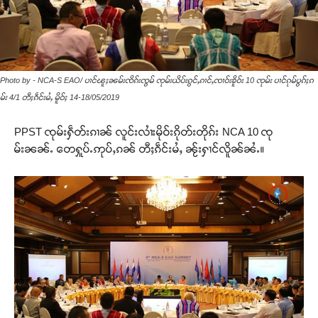
Photo by - NCA-S EAO/ ပၢင်ၽူႈၼမ်းၸိၵ်းၸွမ် ၸုမ်းယိပ်းၵွင်ႇၵၢင်ႇၸၢဝ်းၶိူဝ်း 10 ၸုမ်း ပၢင်ၵုမ်ပွၵ်ႈၵ
မ်း 4/1 တီႈၵဵင်းမႆႇ မိူဝ်ႈ 14-18/05/2019
PPST ၸုမ်းႁဵတ်းၵၢၼ် လူင်းလၢႆးမိုဝ်းၵိုတ်းတိုၵ်း NCA 10 ၸု
မ်းၼၼ်ႉ တေႁူပ်ႉဢုပ်ႇၵၼ် တီႈၵဵင်းမႆႇ ၼႂ်းႁၢင်လိူၼ်ၼႆႉ။