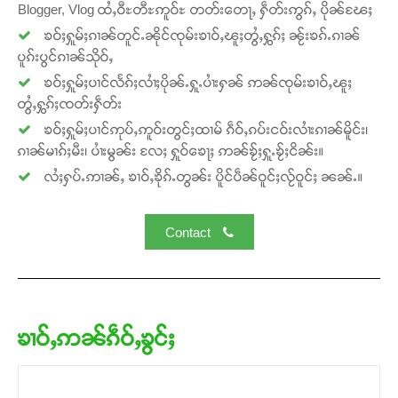
Blogger, Vlog ထႆႇဝီႊတီႊဢူဝ်ႊ တတ်းတေႃႇ ႁဵတ်းဢွၵ်ႇ ပိုၼ်ၽႄႈ
ၶဝ်ႈႁူမ်ႈၵၢၼ်တူင်ႉၼိုင်ၸုမ်းၶၢဝ်ႇၽူႈတွႆႇႁွၵ်ႈ ၼႂ်းၶၵ်ႉၵၢၼ်
ပူၵ်းပွင်ၵၢၼ်သိုဝ်ႇ
ၶဝ်ႈႁူမ်ႈပၢင်လႅၵ်ႈလၢႆႈပိုၼ်ႉႁူႉပၢႆးႁၼ် ဢၼ်ၸုမ်းၶၢဝ်ႇၽူႈ
တွႆႇႁွၵ်ႈၸတ်းႁဵတ်း
ၶဝ်ႈႁူမ်ႈပၢင်ဢုပ်ႇဢူဝ်းတွင်ႈထၢမ် ၵဵဝ်ႇၵပ်းငဝ်းလၢႆးၵၢၼ်မိူင်း၊
ၵၢၼ်မၢၵ်ႈမီး၊ ပၢႆးမွၼ်း လႄႈ ႁူဝ်ၶေႃႈ ဢၼ်ၶႂ်ႈႁူႉၶႂ်ႈငိၼ်း။
လႆႈႁပ်ႉဢၢၼ်ႇ ၶၢဝ်ႇၶိုၵ်ႉတွၼ်း ပိူင်ပဵၼ်ဝူင်ႈလႂ်ဝူင်ႈ ၼၼ်ႉ။
Contact
ၶၢဝ်ႇဢၼ်ၵဵဝ်ႇၶွင်ႈ