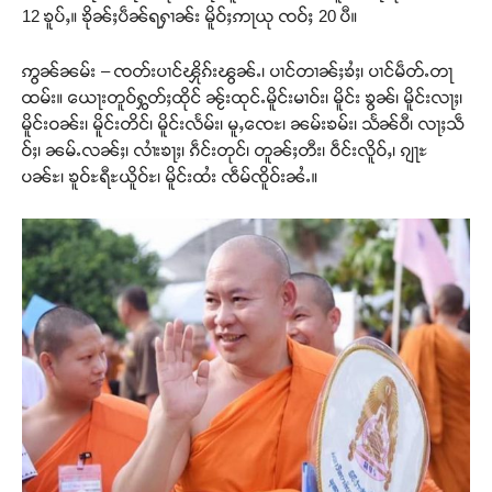
12 ၶူပ်ႇ။ ၶိုၼ်ႈပဵၼ်ရႁၢၼ်း မိူဝ်ႈဢႃယု ၸဝ်ႈ 20 ပီ။
ဢွၼ်ၼမ်း – ၸတ်းပၢင်ၾိုၵ်းၽွၼ်ႉ၊ ပၢင်တၢၼ်ႈၶႆႈ၊ ပၢင်မဵတ်ႉတႃ
ထမ်း။ ယေႃးတူဝ်ႁွတ်ႈထိုင် ၼႂ်းထုင်ႉမိူင်းမၢဝ်း၊ မိူင်း ၶွၼ်၊ မိူင်းလႃႈ၊
မိူင်းဝၼ်း၊ မိူင်းတိင်၊ မိူင်းလႅမ်း၊ မူႇၸေႊ၊ ၼမ်းၶမ်း၊ သႅၼ်ဝီ၊ လႃႈသဵ
ဝ်ႈ၊ ၼမ်ႉလၼ်ႈ၊ လၢႆးၶႃႈ၊ ၵဵင်းတုင်၊ တူၼ်ႈတီး၊ ဝဵင်းလိူဝ်ႇ၊ ၵျႃႊ
ပၼ်ႊ၊ ၶူဝ်ႊရီႊယိူဝ်ႊ၊ မိူင်းထႆး ၸဵမ်ၸိူဝ်းၼႆႉ။