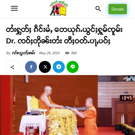
Donate
တႆးႁွတ်ႈ ၵဵင်းမႆႇ တေယုၵ်ႉယွင်ႈႁူမ်ၸူမ်း
Dr. ၸဝ်ႈတိုၼ်းတႆး တီႈဝတ်ႉပႃႇပဝ်ႈ
May 29, 2019
900
By
ၸၢႆးယွတ်ႈၶမ်း