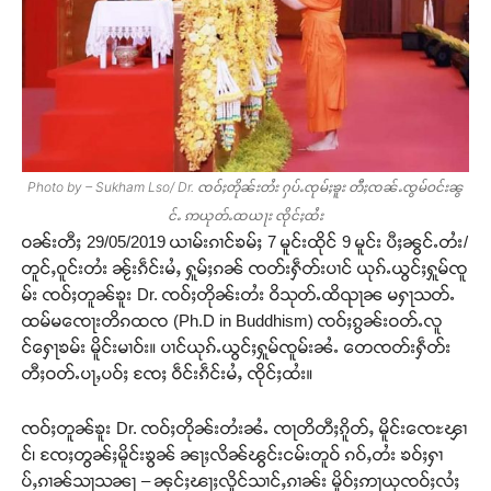
Photo by – Sukham Lso/ Dr. ၸဝ်ႈတိုၼ်းတႆး ႁပ်ႉၸုမ်ႈၶူး တီႈၸၼ်ႉၸွမ်ဝင်းၼွ
င်ႉ ဢယုတ်ႉထယႃး ၸိုင်ႈထႆး
ဝၼ်းတီႈ 29/05/2019 ယၢမ်းၵၢင်ၶမ်ႈ 7 မူင်းထိုင် 9 မူင်း ပီႈၼွင်ႉတႆး/
တူင်ႇဝူင်းတႆး ၼႂ်းၵဵင်းမႆႇ ႁူမ်ႈၵၼ် ၸတ်းႁဵတ်းပၢင် ယုၵ်ႉယွင်ႈႁူမ်ၸူ
မ်း ၸဝ်ႈတူၼ်ၶူး Dr. ၸဝ်ႈတိုၼ်းတႆး ဝိသုတ်ႉထိၺႃၼ မႁႃသတ်ႉ
ထမ်မၸေႃးတိၵထၸ (Ph.D in Buddhism) ၸဝ်ႈၵွၼ်းဝတ်ႉလူ
င်ႁေႃၶမ်း မိူင်းမၢဝ်း။ ပၢင်ယုၵ်ႉယွင်ႈႁူမ်ၸူမ်းၼႆႉ တေၸတ်းႁဵတ်း
တီႈဝတ်ႉပႃႇပဝ်ႈ ၸႄႈ ဝဵင်းၵဵင်းမႆႇ ၸိုင်ႈထႆး။
ၸဝ်ႈတူၼ်ၶူး Dr. ၸဝ်ႈတိုၼ်းတႆးၼႆႉ ၸႃတိတီႈၵိူတ်ႇ မိူင်းၸေႊၾၢ
င်၊ ၸႄႈတွၼ်ႈမိူင်းၶွၼ် ၼႃႈလိၼ်ၽွင်းငမ်းတူဝ် ၵဝ်ႇတႆး ၶဝ်ႈႁၢ
ပ်ႇၵၢၼ်သႃသၼႃ – ၼုင်ႈၽႃႈလိူင်သၢင်ႇၵၢၼ်း မိူဝ်ႈဢႃယုၸဝ်ႈလႆႈ