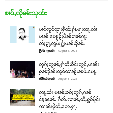
ၶၢဝ်ႇလိုၼ်းသုတ်း
ပၢင်လူင်ၺႃးႁဵတ်းႁၢႆႉမႃးတႃႉလၢႆ
ပၢၼ် ​​ပေႃးၶႂ်ႈပဵၼ်ၵၢၼ်ၵႃႈ
လႆႈၵႂႃႇၸွမ်းႁွႆႈမၼ်းၶိုၼ်း
-
August 8, 2026
ႁိုၼ်း ၵႃယၢင်း
လုၵ်ႈဢွၼ်ႇႁၢႆတီႈဝဵင်းဢွင်ႇပၢၼ်း
ႁၼ်ၶိုၼ်းတူဝ်တၢႆၼႂ်းၼမ်ႉမေႃႇ
-
August 8, 2026
ယိင်းသဵဝ်ႈၶၢဝ်
တႃႇထႆး-မၢၼ်ႈၶဝ်ႈဢွၵ်ႇၵၼ်
ငၢႆႈၼၼ်ႉ ၵဵတ်ႉလၢၼ်ႇတီႈႁူဝ်မိူင်း
ဢၢၼ်းပိုတ်ႇတေႉႁႃႉ