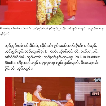
Photo by - Sukham Lso/ Dr. ၸဝ်ႈတိုၼ်းတႆး ႁပ်ႉၸုမ်ႈၶူး တီႈၸၼ်ႉၸွမ်ဝင်းၼွင်ႉ ဢယုတ်ႉထယႃး
ၸိုင်ႈထႆး
တူင်ႇဝူင်းတႆး ၼႂ်းၵဵင်းမႆႇ ၸိုင်ႈထႆး ႁူမ်ႈၵၼ်ၸတ်းႁဵတ်း ပၢင်ယုၵ်ႉ
ယွင်ႈႁူမ်ၸူမ်းၸဝ်ႈတူၼ်ၶူး Dr. ၸဝ်ႈ တိုၼ်းတႆး တီႈ ဝတ်ႉပႃႇပဝ်ႈ
ၵၢင်ဝဵင်းၵဵင်းမႆႇ တိုဝ်ႉတၢင်း ၸဝ်ႈလႆႈႁပ်ႉၸုမ်းၶူး Ph.D in Buddhist
Studies တီႈၸၼ်ႉၸွမ် မႁႃၸုလႃး လူင်းၵွၼ်းရၢၸ်ႉ ဝိထယႃးလႆး
မိူင်းထႆး ယုၵ်ႉယွင်ႈ။