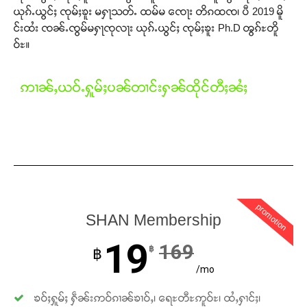
ယုၵ်ႉယွင်ႈ ၸုမ်ႈၶူး မႁႃသတ်ႉ ထမ်မ ၸေႃး တိၵထၸ၊ ပီ 2019 မိူ
Donate Now
င်းထႆး ၸၼ်ႉၸွမ်မႁႃၸုလႃး ယုၵ်ႉယွင်ႈ ၸုမ်ႈၶူး Ph.D ၻွၵ်ႊတိူ
ဝ်ႊ။
ဢၢၼ်ႇယဝ်ႉႁူမ်ႈပၼ်တၢင်းႁၼ်ထိုင်တီႈၼႆႈ
promotion
SHAN Membership
19
169
฿
฿
/mo
ၶဝ်ႈႁူမ်ႈ ႁဵၼ်းဢဝ်ၵၢၼ်ၶၢဝ်ႇ၊ ရေႊတီႊဢူဝ်ႊ၊ ထႆႇႁၢင်ႈ၊