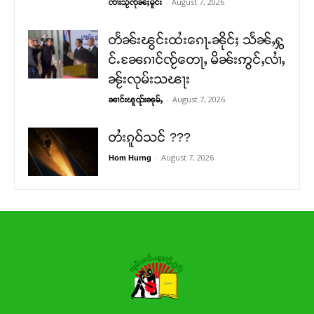
-
August 7, 2026
ၸၢႆးသႂ်ၸိုၼ်ႈမိူင်း
တႅၼ်းၽွင်းထႆးၵေႃႉၼိုင်ႈ သႅၼ်ႇႁွ
င်ႉၼႄၵၢင်ၸႂ်တေႃႇ မိၼ်းဢွင်ႇလၢႆႇ
ၼႂ်းလုမ်းသၽႃး
-
August 7, 2026
ၼၢင်းၽူၺ်းၼုမ်ႇ
တႆးၵူဝ်သင် ???
-
August 7, 2026
Hom Hurng