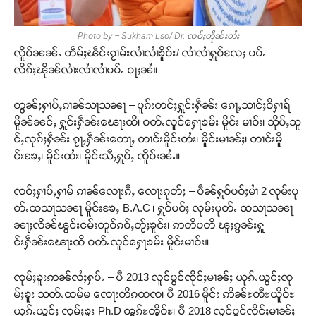
Photo by – Sukham Lso/ Dr. ၸဝ်ႈတိုၼ်းတႆး
လိူဝ်ၼၼ်ႉ တဵမ်ႈၽဵင်းၵႂၢမ်းလၢႆလၢႆၶိူဝ်း/ လၢႆလၢႆႁူဝ်လႄႈ ပပ်ႉ
လိၵ်ႈၽိုၼ်လၢႆးလၢႆလၢႆပပ်ႉ ဝႃႈၼႆ။
တွၼ်ႈႁၢပ်ႇၵၢၼ်သႃသၼႃ – ပူၵ်းတင်ႈႁူင်းႁဵၼ်း ၵေႃႇသၢင်ႈဝိႁၢရ်
မိူၼ်ၼင်ႇ ႁူင်းႁဵၼ်းၽေႃးထိ၊ ဝတ်ႉလူင်ႁေႃၶမ်း မိူင်း မၢဝ်း၊ သိုပ်ႇသူ
င်ႇလုၵ်ႈႁဵၼ်း ၵႂႃႇႁဵၼ်းတေႃႇ တၢင်းမိူင်းတႆး၊ မိူင်းမၢၼ်ႈ၊ တၢင်းမိူ
င်းၶႄႇ၊ မိူင်းထႆး၊ မိူင်းသီႇႁူဝ်ႇ ၸိူဝ်းၼႆႉ။
ၸဝ်ႈႁၢပ်ႇႁၢမ် ၵၢၼ်လေႃးၵီႇ လေႃးၵုတ်ႈ – ပဵၼ်ႁူဝ်ပဝ်ႈမၢႆ 2 လုမ်းပု
တ်ႉထသႃသၼႃ မိူင်းၶႄႇ B.A.C ၊ ႁူဝ်ပဝ်ႈ လုမ်းပုတ်ႉ ထသႃသၼႃ
Support SHAN
ၼႃႈလိၼ်ၽွင်းငမ်းတူဝ်ၵဝ်ႇတႂ်ႈၶူင်း၊ ဢတိပတိ ၽူႈၵွၼ်းႁူ
င်းႁဵၼ်းၽေႃးထိ ဝတ်ႉလူင်ႁေႃၶမ်း မိူင်းမၢဝ်း။
တႃႇႁႂ်ႈသဵင်ၵၢင်ၸႂ်ၵူၼ်းမိူင်း ၵူႈတီႈၵူႈလႅၼ်ပေႃးတေၸွ
တ်ႇ တူဝ်ႈလုမ်ႈၾႃႉၼၼ်ႉ ၶဝ်ႈႁူမ်ႈၵမ်ႉထႅမ် ၸုမ်းၶၢ
ၸုမ်ႈၶူးဢၼ်လႆႈႁပ်ႉ – ပီ 2013 လူင်ပွင်ၸိုင်ႈမၢၼ်ႈ ယုၵ်ႉယွင်ႈၸု
ဝ်ႇၽူႈတွႆႇႁွၵ်ႈ လႆႈယူႇၶႃႈဢေႃႈ။
မ်ႈၶူး သတ်ႉထမ်မ ၸေႃးတိၵထၸ၊ ပီ 2016 မိူင်း ဢိၼ်ႊၻီႊယိူဝ်ႊ
ယုၵ်ႉယွင်ႈ ၸုမ်ႈၶူး Ph.D ၻွၵ်ႊၻိူဝ်ႊ၊ ပီ 2018 လူင်ပွင်ၸိုင်ႈမၢၼ်ႈ