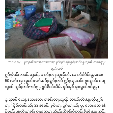
Photo by – ၶူးသွၼ်းတေႃႇတႄးတႄး/ ၶူဝ်းၶွင် ၼႂ်းႁွင်ႈသဝ်း ၶူးသွၼ် ဢၼ်ၺႃး
သွၵ်ႈတဝ်
ႁူင်းႁဵၼ်းၸၼ်ႉဢွၼ်ႇ ဝၢၼ်ႈတႃႈတူၺ်ၼႆႉ ယၢၼ်ၵႆဝဵင်းမူႇၸေႊ
50 လၵ်း ၺႃးၵူၼ်းလၵ်ႉၶဝ်ႈသွၵ်ႈတဝ် ႁွင်ႈယူႇသဝ်း ၶူးသွၼ်/ မေႃ
သွၼ် သွၵ်ႈတဝ်ဢဝ်ၵႂႃႇ ၶွင်ၵိၼ်ယႅမ်ႉ ၶူဝ်းၶွင် ၶူးသွၼ်ၶဝ်ၵႂႃႇ။
ၶူးသွၼ် တေႃႇတႄးတႄး ဝၢၼ်ႈတႃႈတူၺ် လၢတ်ႈတီႈၽူႈတွႆႇႁွၵ်ႈ
ဝႃႈ “ မိူဝ်းဝၼ်းတီႈ 22 ၼၼ်ႉ ႁဝ်းၶႃႈ ပွၵ်ႈမႃးတီႈ မူႇ ၸေႊသေ ၽႅ
ဝ်ႁွတ်ႈမႃးတီႈဝၢၼ်ႈ ဝႃႈတေမႃးတိတ်းသဵၼ်ႈမၢႆလုၵ်ႈႁဵၼ်းၽူႈဢွင်ႇ