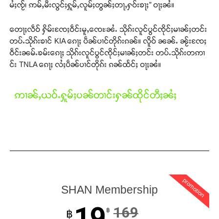
မႆႈၸႂ်၊ ဢမ်ႇမီးလွင်ႈႁူမ်ႇလူမ်ႈတွၼ်ႈတႃႇႁဝ်းၶႃႈ” ဝႃႈၼႆ။
တေႃႈလဵဝ် ႁိမ်းၸႄႈဝဵင်းမူႇၸေႊၼႆႉ သိုၵ်းလူင်ပွင်ၸိုင်ႈမၢၼ်ႈတင်း
တပ်ႉသိုၵ်းၶၢင် KIA ၵေႃႈ ပဵၼ်ပၢင်တိုၵ်းၵၼ်။ လိူဝ် ၼၼ်ႉ ၼႂ်းၸႄႈ
ဝဵင်းၼမ်ႉၶမ်းၵေႃႈ သိုၵ်းလူင်ပွင်ၸိုင်ႈမၢၼ်ႈတင်း တပ်ႉသိုၵ်းတဢၢ
င်း TNLA ၵေႃႈ လႆႈပဵၼ်ပၢင်တိုၵ်း ၵၼ်ထႅင်ႈ ဝႃႈၼႆ။
ဢၢၼ်ႇယဝ်ႉႁူမ်ႈပၼ်တၢင်းႁၼ်ထိုင်တီႈၼႆႈ
promotion
SHAN Membership
19
169
฿
฿