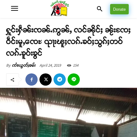
Donate
ႁူင်းႁဵၼ်းၸၼ်ႉဢွၼ်ႇ လင်ၼိုင်ႈ ၼႂ်းၸႄႈ
ဝဵင်းမူႇၸေႊ ၺႃးၽူႈလၵ်ႉၶဝ်ႈသွၵ်ႈတဝ်
လၵ်ႉၶူဝ်းၶွင်
April 24, 2019
154
By
ၸၢႆးယွတ်ႈၶမ်း