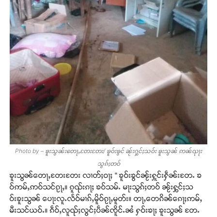
Support SHAN
တႃႇႁႂ်ႈသဵင်ၵၢင်ၸႂ်ၵူၼ်းမိူင်း ၵူႈတီႈၵူႈလႅၼ်ပေႃးတေၸွ
တ်ႇ တူဝ်ႈလုမ်ႈၾႃႉၼၼ်ႉ ၶဝ်ႈႁူမ်ႈၵမ်ႉထႅမ် ၸုမ်းၶၢ
ဝ်ႇၽူႈတွႆႇႁွၵ်ႈ လႆႈယူႇၶႃႈဢေႃႈ။
Donate Now
Photo by – ၶူးသွၼ်းတေႃႇတႄးတႄး/ ၶူဝ်းၶွင် ၼႂ်းႁွင်ႈသဝ်း ၶူးသွၼ် ဢၼ်ၺႃး
သွၵ်ႈတဝ်
ၶူးသွၼ်တေႃႇတႄးတႄး လၢတ်ႈဝႃႈ “ ၶူဝ်းၶွင်ၼႂ်းႁူင်းႁဵၼ်းတႄႉ ၶ
ဝ်ဢမ်ႇဢဝ်သင်ၵႂႃႇ။ ၵူၺ်းၵႃႈ ၶဝ်သမ်ႉ မႃးသွၵ်ႈတဝ် ၼႂ်းႁွင်ႈသ
ဝ်းၶူးသွၼ် ပေႃးလူႉလႅဝ်မၢၵ်ႇမိူဝ်ၵႂႃႇမူတ်း။ တႃႇတေၵိၼ်ၵေႃႈဢမ်ႇ
မီးသင်ယဝ်ႉ။ ၵဵဝ်ႇလူၺ်ႈလွင်ႈပဵၼ်ၸိူင်ႉၼႆ ႁဝ်းၶႃႈ ၶူးသွၼ် တႄႉ