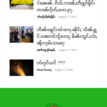
ငၢႆႈၼၼ်ႉ ၵဵတ်ႉလၢၼ်ႇတီႈႁူဝ်မိူင်း
ဢၢၼ်းပိုတ်ႇတေႉႁႃႉ
-
August 7, 2026
ၸၢႆးသႂ်ၸိုၼ်ႈမိူင်း
တႅၼ်းၽွင်းထႆးၵေႃႉၼိုင်ႈ သႅၼ်ႇႁွ
င်ႉၼႄၵၢင်ၸႂ်တေႃႇ မိၼ်းဢွင်ႇလၢႆႇ
ၼႂ်းလုမ်းသၽႃး
-
August 7, 2026
ၼၢင်းၽူၺ်းၼုမ်ႇ
တႆးၵူဝ်သင် ???
-
August 7, 2026
Hom Hurng