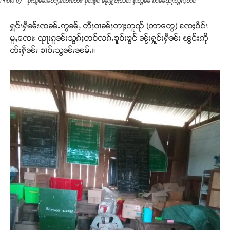
Photo by - ၶူးသွၼ်းတေႃႇတႄးတႄး/ ၶူဝ်းၶွင် ၼႂ်းႁွင်ႈသဝ်း ၶူးသွၼ် ဢၼ်ၺႃးသွၵ်ႈတဝ်
ႁူင်းႁဵၼ်းၸၼ်ႉဢွၼ်ႇ တီႈဝၢၼ်ႈတႃႈတူၺ် (တာတွေ) ၸႄႈဝဵင်း
မူႇၸေႊ ၺႃးၵူၼ်းသွၵ်ႈတဝ်လၵ်ႉၶူဝ်းၶွင် ၼႂ်းႁူင်းႁဵၼ်း ၽွင်းဢို
တ်းႁဵၼ်း ၶၢဝ်းသွၼ်းၼမ်ႉ။