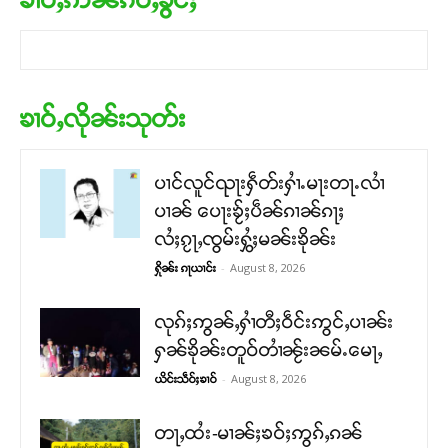
ၶၢဝ်ႇလိုၼ်းသုတ်း
ပၢင်လူင်ၺႃးႁဵတ်းႁၢႆႉမႃးတႃႉလၢႆ
ပၢၼ် ​​ပေႃးၶႂ်ႈပဵၼ်ၵၢၼ်ၵႃႈ
လႆႈၵႂႃႇၸွမ်းႁွႆႈမၼ်းၶိုၼ်း
-
August 8, 2026
ႁိုၼ်း ၵႃယၢင်း
လုၵ်ႈဢွၼ်ႇႁၢႆတီႈဝဵင်းဢွင်ႇပၢၼ်း
ႁၼ်ၶိုၼ်းတူဝ်တၢႆၼႂ်းၼမ်ႉမေႃႇ
-
August 8, 2026
ယိင်းသဵဝ်ႈၶၢဝ်
တႃႇထႆး-မၢၼ်ႈၶဝ်ႈဢွၵ်ႇၵၼ်