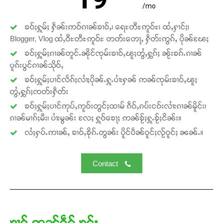
/mo
ၶဝ်ႈႁူမ်ႈ ႁဵၼ်းဢဝ်ၵၢၼ်ၶၢဝ်ႇ၊ ရေႊတီႊဢူဝ်ႊ၊ ထႆႇႁၢင်ႈ၊
Blogger, Vlog ထႆႇဝီႊတီႊဢူဝ်ႊ တတ်းတေႃႇ ႁဵတ်းဢွၵ်ႇ ပိုၼ်ၽႄႈ
ၶဝ်ႈႁူမ်ႈၵၢၼ်တူင်ႉၼိုင်ၸုမ်းၶၢဝ်ႇၽူႈတွႆႇႁွၵ်ႈ ၼႂ်းၶၵ်ႉၵၢၼ်
ပူၵ်းပွင်ၵၢၼ်သိုဝ်ႇ
ၶဝ်ႈႁူမ်ႈပၢင်လႅၵ်ႈလၢႆႈပိုၼ်ႉႁူႉပၢႆးႁၼ် ဢၼ်ၸုမ်းၶၢဝ်ႇၽူႈ
တွႆႇႁွၵ်ႈၸတ်းႁဵတ်း
ၶဝ်ႈႁူမ်ႈပၢင်ဢုပ်ႇဢူဝ်းတွင်ႈထၢမ် ၵဵဝ်ႇၵပ်းငဝ်းလၢႆးၵၢၼ်မိူင်း၊
ၵၢၼ်မၢၵ်ႈမီး၊ ပၢႆးမွၼ်း လႄႈ ႁူဝ်ၶေႃႈ ဢၼ်ၶႂ်ႈႁူႉၶႂ်ႈငိၼ်း။
လႆႈႁပ်ႉဢၢၼ်ႇ ၶၢဝ်ႇၶိုၵ်ႉတွၼ်း ပိူင်ပဵၼ်ဝူင်ႈလႂ်ဝူင်ႈ ၼၼ်ႉ။
Contact
ၶၢဝ်ႇဢၼ်ၵဵဝ်ႇၶွင်ႈ