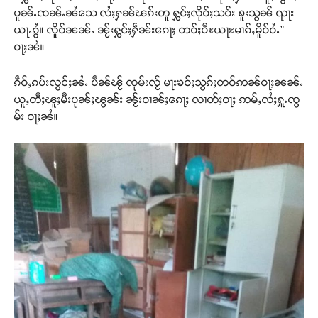
ပူၼ်ႉၸၼ်ႉၼႆသေ လႆႈႁၼ်ၽၵ်းတူ ႁွင်ႈလိုဝ်ႈသဝ်း ၶူးသွၼ် ၺႃး
ယႃႉၵွႆ။ လိူဝ်ၼၼ်ႉ ၼႂ်းႁွင်ႈႁဵၼ်းၵေႃႈ တဝ်ႈပီႊယႃႊမၢၵ်ႇမိူဝ်ဝႆႉ”
ဝႃႈၼႆ။
ၵဵဝ်ႇၵပ်းလွင်ႈၼႆႉ ပဵၼ်ၽႂ် ၸုမ်းလႂ် မႃးၶဝ်ႈသွၵ်ႈတဝ်ဢၼ်ဝႃႈၼၼ်ႉ
ယူႇတီႈၽူႈမီးပုၼ်ႈၽွၼ်း ၼႂ်းဝၢၼ်ႈၵေႃႈ လၢတ်ႈဝႃႈ ဢမ်ႇလႆႈႁူႉၸွ
မ်း ဝႃႈၼႆ။