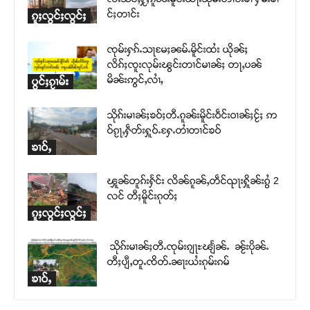
င်ႈတၢင်း
ၵူႈလွင်ႈလွင်ႈ
ၸုမ်းႁၵ်ႉသႃမႄႈၼမ်ႉမိူင်းထႆး ယိုၼ်ႈ
လိၵ်ႈၸူးလုမ်းၽွင်းတၢင်မၢၼ်ႈ တႃႇပၼ်
မိၼ်းဢွင်ႇလၢႆႇ
ပွင်ႈၵႂၢမ်း
သိုၵ်းမၢၼ်ႈၶဝ်ႈတီႉၵူၼ်းမိူင်းဝဵင်းဝၢၼ်ႈငႂ်ႈ ဢ
ဝ်ၵႂႃႇႁဵတ်းႁူဝ်ႉႁႄႉတၢႆတၢင်ၶဝ်
ၶၢဝ်ႇ
ၾူၼ်တူၵ်းႁႅင်း လိၼ်ၵူၼ်ႇတဵင်ၺႃးႁိူၼ်းၵွႆ 2
လင် တီႈမိူင်းၵုတ်ႈ
ၵူႈလွင်ႈလွင်ႈ
သိုၵ်းမၢၼ်ႈတီႉၸုမ်းၵျႃႊၽျႅၼ်ႉ ၼႂ်းပိုၼ်ႉ
တီႈပျီႇတူႉၸိတ်ႉၼႃးယႆးၵုမ်းၵမ်
ၶၢဝ်ႇ