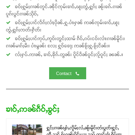
ၶဝ်ႈႁူမ်ႈၵၢၼ်တူင်ႉၼိုင်ၸုမ်းၶၢဝ်ႇၽူႈတွႆႇႁွၵ်ႈ ၼႂ်းၶၵ်ႉၵၢၼ်
Donate Now
ပူၵ်းပွင်ၵၢၼ်သိုဝ်ႇ
ၶဝ်ႈႁူမ်ႈပၢင်လႅၵ်ႈလၢႆႈပိုၼ်ႉႁူႉပၢႆးႁၼ် ဢၼ်ၸုမ်းၶၢဝ်ႇၽူႈ
တွႆႇႁွၵ်ႈၸတ်းႁဵတ်း
ၶဝ်ႈႁူမ်ႈပၢင်ဢုပ်ႇဢူဝ်းတွင်ႈထၢမ် ၵဵဝ်ႇၵပ်းငဝ်းလၢႆးၵၢၼ်မိူင်း၊
ၵၢၼ်မၢၵ်ႈမီး၊ ပၢႆးမွၼ်း လႄႈ ႁူဝ်ၶေႃႈ ဢၼ်ၶႂ်ႈႁူႉၶႂ်ႈငိၼ်း။
လႆႈႁပ်ႉဢၢၼ်ႇ ၶၢဝ်ႇၶိုၵ်ႉတွၼ်း ပိူင်ပဵၼ်ဝူင်ႈလႂ်ဝူင်ႈ ၼၼ်ႉ။
Contact
ၶၢဝ်ႇဢၼ်ၵဵဝ်ႇၶွင်ႈ
ႁွင်ႈၵၢၼ်ၾၢႆႇလိူမ်ႈလႆႇၼႂ်းမိူင်းတႆးပွတ်းႁွင်ႇ
ၸီႉသင်ႇႁႂ်ႈၵူၼ်းမိူင်းယႃႉသုမ်ႉတၢင်းၶၢႆ ႁိမ်းၶၢ