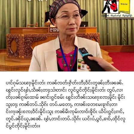
ပၢင်ၵုမ်သၽႃးမိူင်းတႆး ဢၼ်ၸတ်းႁဵတ်းတီႈဝဵင်းတူၼ်ႈတီးၼၼ်ႉ
ၽွင်းလူင်ၾၢႆႇသဵၼ်ႈတႃႈသၢႆတၢင်း လူင်ပွင်ၸိုင်ႈမိူင်းတႆး တွပ်ႇလၢ
တ်ႈပၼ်ၵႂၢမ်းထၢမ် ၼၢင်းၵွင်ၶမ်း ၽွင်းတႅၼ်းသၽႃးၸႄႈမိူင်း မိူင်း
သူႈဝႃႈ ဢၼ်တပ်ႉသိုၵ်း တပ်ႉမတေႃႇ ဢၢၼ်းတေမႄးၶႂၢၵ်ႈတၢ
င်းၵႃးၼႂ်းၸႄႈဝဵင်းမိူင်းသူႈ ဢၼ်မီးၸုမ်းၸၢဝ်းၶိူဝ်း ယိပ်းၵွင်ႈၵၢင်ႇ
တူင်ႉၼိုင်ယူႇၼၼ်ႉ ၾၢႆႇတၢင်းတပ်ႉသိုၵ်း ယင်းပႆႇပွင်ႇၶၢဝ်ႇထိုင်လူ
င်ပွင်ၸိုင်ႈမိူင်းတႆး။