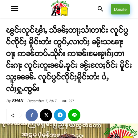
Donate
ၽွင်းလူင်ၾၢႆႇ သဵၼ်ႈတႃႈသၢႆတၢင်း လူင်ပွ
င်ၸိုင်ႈ မိူင်းတႆး တွပ်ႇလၢတ်ႈ ၼႂ်းသၽႃး
ဝႃႈ ဢၼ်တပ်ႉသိုၵ်း ဢၢၼ်းမႄးၶႂၢၵ်ႈတၢ
င်းၵႃး လူင်းၸူးၼမ်ႉၶူင်း ၼႂ်းၸႄႈဝဵင်း မိူင်း
သူႈၼၼ်ႉ လူင်ပွင်ၸိုင်ႈမိူင်းတႆး ပႆႇ
လႆႈႁူႉၸွမ်း
December 7, 2017
257
By
SHAN