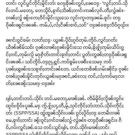
တၢင်း လူင်ပွင်ၸိုင်ႈမိူင်းတႆး ၵေႃႈၶိုၼ်းတွပ်ႇၼႄဝႃႈ- “လွင်ႈတပ်ႉသို
ၵ်းတပ်ႉမတေႃႇ တေသိူဝ်ႇၶႂၢၵ်ႈသဵၼ်ႈတၢင်းဢၼ်လုၵ်ႉတီႈလွႆၼၢႆး-
ဝၢၼ်ႈလွႆ ၼႂ်းၸႄႈဝဵင်းမိူင်းသူႈသေ လူင်းၸူးတႃႈၼမ်ႉၶူင်း တႃႈ
ဝိုၼ်းၼွင်းၼၼ်ႉ ဢမ်ႇပႆႇလႆႈငိၼ်းၶၢဝ်ႇသင်” ဝႃႈၼႆၶေႃႈလဵဝ်ၵူၺ်း။
ၼၢင်းၵွင်ၶမ်း လၢတ်ႈဝႃႈ- ယွၼ်ႉပိူဝ်ႈၵူဝ်တုမ်ႉတိူဝ်ႉလွင်ႈၵတ်း
ယဵၼ်ၼိမ်သဝ်း ၵူၼ်းဝၢၼ်ႈၵူၼ်းမိူင်းသေ ဢမ်ႇၶႂ်ႈႁႂ်ႈၸုမ်းယိပ်းၵွ
င်ႈၵၢင်ႇၸုမ်းလႂ် မႃးႁဵတ်းတၢင်းၶႂၢၵ်ႈတၢင်း ပွတ်းတွၼ်ႈတႃႈဝိုၼ်းၼွ
င်းၼၼ်ႉ၊ သင်ၸိူဝ်ႉဝႃႈၵႂႃႇႁွင်ႉဢဝ်ၶွမ်ႊပၼီႊသေမႃး ဢဝ်
ပုၼ်ႈၽွၼ်းသေၶႂၢၵ်ႈတၢင်းၼႆတႄႉ ယင်းတေၶႅၼ်းၵမ်းၼိုင်ႈ၊ ၵူၼ်း
ဝၢၼ်ႈၵူၼ်းမိူင်းတုၵ်းယွၼ်းမႃးၼင်ႇၼႆလႄႈ ၸင်ႇလႆႈဢဝ်မႃးလၢ
တ်ႈၼႄၼႂ်းသၽႃး-ဝႃႈၼႆ။
ၾၢႆႇတၢင်းတပ်ႉသိုၵ်း တပ်ႉမတေႃႇမၢၼ်ႈၼႆႉ ၸဵမ်မိူဝ်ႈလိူၼ်ဢွၵ်ႊ
ထူဝ်ႊၿိူဝ်ႊပူၼ်ႉမႃး ၸႂ်ႉႁႂ်ႈပႃႇတီႇမႂ်ႇသုင်ၸိုင်ႈတႆး/တပ်ႉသိုၵ်းၸိုင်ႈ
တႆး (SSPP/SSA) ထွႆထွၼ်သိုၵ်းပၼ်၊ ၵွပ်ႈပိူဝ်ႈဝႃႈ တေမီးၵၢၼ်
မႄႇၶႂၢၵ်ႈတၢင်း ၼႂ်းဝူင်ႈၵၢင်ဝၢၼ်ႈလွႆ-လွႆၼၢႆး-တႃႈဝိုၼ်းၼွင်း။ ၵဵ
ဝ်ႇၵပ်းလွင်ႈၼႆႉသေ တင်းသွင်ၾၢႆႇ တပ်ႉသိုၵ်းမၢၼ်ႈတင်း
SSPP/SSA လႆႈၶဵင်ႈၶႅင်ၵၢၼ်သိုၵ်းတေႃႇၵၼ်ဝႆႉယူႇ- ၾၢႆႇတပ်ႉ