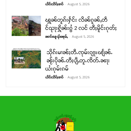
-
August 5, 2026
ယိင်းသဵဝ်ႈၶၢဝ်
ၾူၼ်တူၵ်းႁႅင်း လိၼ်ၵူၼ်ႇတဵ
င်ၺႃးႁိူၼ်းၵွႆ 2 လင် တီႈမိူင်းၵုတ်ႈ
-
August 5, 2026
ၼၢင်းၽူၺ်းၼုမ်ႇ
သိုၵ်းမၢၼ်ႈတီႉၸုမ်းၵျႃႊၽျႅၼ်ႉ
ၼႂ်းပိုၼ်ႉတီႈပျီႇတူႉၸိတ်ႉၼႃး
ယႆးၵုမ်းၵမ်
-
August 5, 2026
ယိင်းသဵဝ်ႈၶၢဝ်