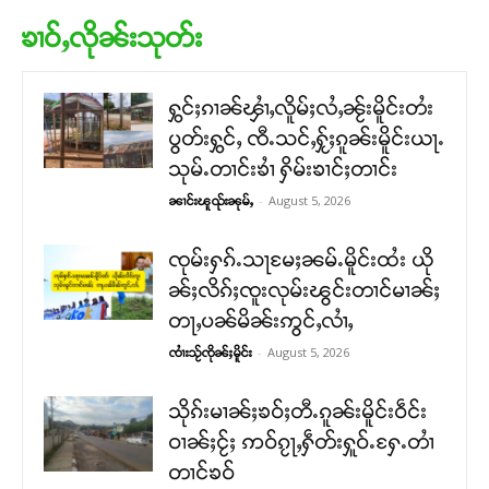
ၶၢဝ်ႇလိုၼ်းသုတ်း
ႁွင်ႈၵၢၼ်ၾၢႆႇလိူမ်ႈလႆႇၼႂ်းမိူင်းတႆး
ပွတ်းႁွင်ႇ ၸီႉသင်ႇႁႂ်ႈၵူၼ်းမိူင်းယႃႉ
သုမ်ႉတၢင်းၶၢႆ ႁိမ်းၶၢင်ႈတၢင်း
-
August 5, 2026
ၼၢင်းၽူၺ်းၼုမ်ႇ
ၸုမ်းႁၵ်ႉသႃမႄႈၼမ်ႉမိူင်းထႆး ယို
ၼ်ႈလိၵ်ႈၸူးလုမ်းၽွင်းတၢင်မၢၼ်ႈ
တႃႇပၼ်မိၼ်းဢွင်ႇလၢႆႇ
-
August 5, 2026
ၸၢႆးသႂ်ၸိုၼ်ႈမိူင်း
သိုၵ်းမၢၼ်ႈၶဝ်ႈတီႉၵူၼ်းမိူင်းဝဵင်း
ဝၢၼ်ႈငႂ်ႈ ဢဝ်ၵႂႃႇႁဵတ်းႁူဝ်ႉႁႄႉတၢႆ
တၢင်ၶဝ်