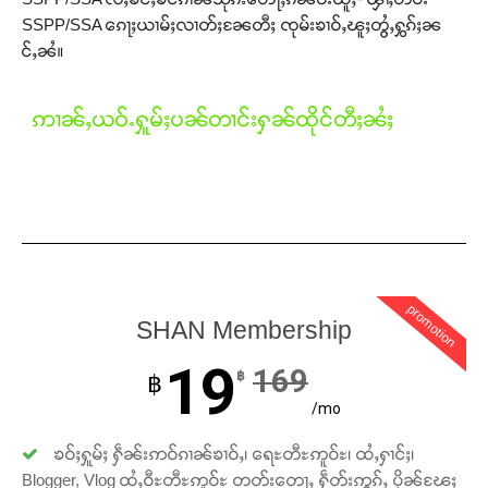
SSPP/SSA ၵေႃႈယၢမ်ႈလၢတ်ႈၼႄတီႈ ၸုမ်းၶၢဝ်ႇၽူႈတွႆႇႁွၵ်ႈၼ
င်ႇၼႆ။
ဢၢၼ်ႇယဝ်ႉႁူမ်ႈပၼ်တၢင်းႁၼ်ထိုင်တီႈၼႆႈ
promotion
SHAN Membership
Support SHAN
19
169
฿
฿
/mo
တႃႇႁႂ်ႈသဵင်ၵၢင်ၸႂ်ၵူၼ်းမိူင်း ၵူႈတီႈၵူႈလႅၼ်ပေႃးတေၸွ
တ်ႇ တူဝ်ႈလုမ်ႈၾႃႉၼၼ်ႉ ၶဝ်ႈႁူမ်ႈၵမ်ႉထႅမ် ၸုမ်းၶၢ
ၶဝ်ႈႁူမ်ႈ ႁဵၼ်းဢဝ်ၵၢၼ်ၶၢဝ်ႇ၊ ရေႊတီႊဢူဝ်ႊ၊ ထႆႇႁၢင်ႈ၊
ဝ်ႇၽူႈတွႆႇႁွၵ်ႈ လႆႈယူႇၶႃႈဢေႃႈ။
Blogger, Vlog ထႆႇဝီႊတီႊဢူဝ်ႊ တတ်းတေႃႇ ႁဵတ်းဢွၵ်ႇ ပိုၼ်ၽႄႈ