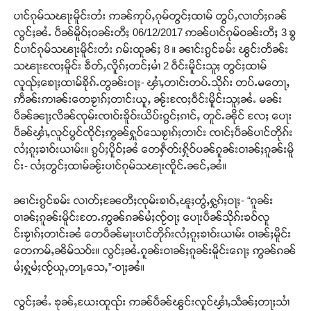
ပၢင်ၵုမ်သၽႃးမိူင်းတႆး ဢၼ်ဢုပ်ႇၵုမ်တွင်ႈထၢမ် တွပ်ႇလၢတ်ႈၵၼ်
လွင်ႈၼႆႉ ပဵၼ်မိူဝ်ႈဝၼ်းတီႈ 06/12/2017 ဢၼ်ပၢင်ၵုမ်ဝၼ်းတီႈ 3 ၶွ
င်ပၢင်ၵုမ်သၽႃးမိူင်းတႆး ၵမ်းထူၼ်ႈ 8 ။ ၼၢင်းၵွင်ၶမ်း ၽွင်းတႅၼ်း
သၽႃးၸႄႈမိူင်း ၶဵတ်ႇလိူၵ်ႈတင်ႈမၢႆ 2 ဝဵင်းမိူင်းသူႈ တွင်ႈထၢမ်
လူၺ်ႈၶေႃႈထၢမ်ၶိုၵ်ႉတွၼ်းဝႃႈ- ၾၢႆႇတၢင်းတပ်ႉသိုၵ်း တပ်ႉမတေႃႇ
ဢဵၼ်းဢၢၼ်းတေၶႂၢၵ်ႈတၢင်းယူႇ ၼႂ်းၸႄႈဝဵင်းမိူင်းသူႈၼႆႉ မၼ်း
ပဵၼ်ၼႃႈလိၼ်ၸုမ်းၸၢဝ်းၶိူဝ်းယိပ်းၵွင်ႈၵၢင်ႇ တူင်ႉၼိုင် လႄႈ ပေႃး
ပဵၼ်ၾၢႆႇလူင်ပွင်ၸိုင်ႈဢွၼ်ႁူဝ်သေၶႂၢၵ်ႈတၢင်း ၸၢင်ႈပဵၼ်ပၢင်တိုၵ်း
လႆႈၵူႈၶၢဝ်းယၢမ်း။ ၵွပ်ႈပိူဝ်ႈၼႆ တေႁဵတ်းႁိုဝ်ပၼ်ၵူၼ်းဝၢၼ်ႈၵူၼ်းမိူ
င်း- လႆႈတွင်ႈထၢမ်ၼႂ်းပၢင်ၵုမ်သၽႃးၸိူင်ႉၼင်ႇၼႆ။
ၼၢင်းၵွင်ၶမ်း လၢတ်ႈၼႄတီႈၸုမ်းၶၢဝ်ႇၽူႈတွႆႇႁွၵ်ႈဝႃႈ- “ၵူၼ်း
ဝၢၼ်ႈၵူၼ်းမိူင်းတႄႉဢွၼ်ၵၼ်မႆႈၸႂ်ဝႃႈ ပေႃးပဵၼ်သိုၵ်းၶဝ်လူ
င်းၶႂၢၵ်ႈတၢင်းၼႆ တေပဵၼ်မႃးပၢင်တိုၵ်းလႆႈၵူႈၶၢဝ်းယၢမ်း ဝၢၼ်ႈမိူင်း
တေဢမ်ႇၼိမ်သဝ်း။ လွင်ႈၼႆႉၵူၼ်းဝၢၼ်ႈၵူၼ်းမိူင်းၵေႃႈ ဢွၼ်ၵၼ်
မႆႈႁူမႆႈၸႂ်ယူႇတႃႇသေႇ”-ဝႃႈၼႆ။
လွင်ႈၼႆႉ ၶုၼ်ႇယႄးထူၺ်း ဢၼ်ပဵၼ်ၽွင်းလူင်ၾၢႆႇသဵၼ်ႈတႃႈသၢႆ