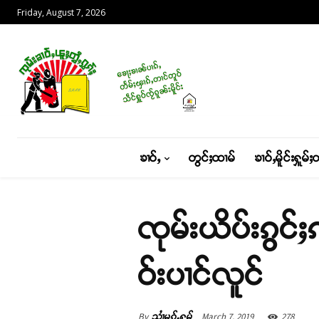
Friday, August 7, 2026
ၶၢဝ်ႇ
တွင်ႈထၢမ်
ၶၢဝ်ႇမိူင်းႁူမ်ႈ
ၸုမ်းယိပ်းၵွင်ႈ
ဝ်းပၢင်လူင်
By
March 7, 2019
278
သၢႆမွၵ်ႇႁွမ်