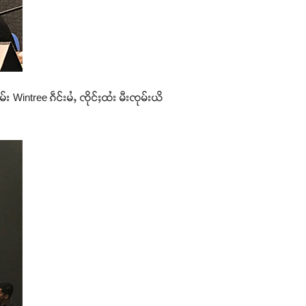
်း Wintree ၵဵင်းမႆႇ ၸိုင်ႈထႆး မီးၸုမ်းယိ