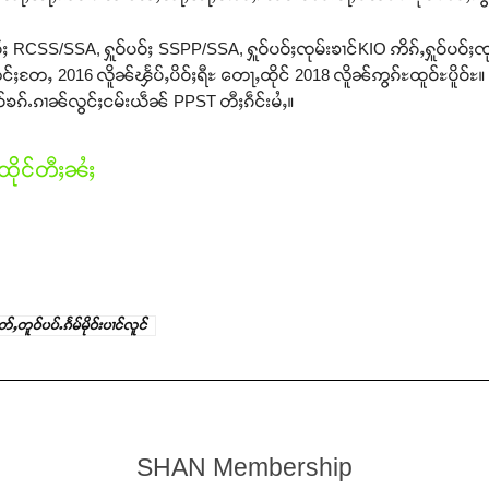
ႈ RCSS/SSA, ႁူဝ်ပဝ်ႈ SSPP/SSA, ႁူဝ်ပဝ်ႈၸုမ်းၶၢင်KIO ဢိၵ်ႇႁူဝ်ပဝ်ႈၸု
င်ႈတႄႇ 2016 လိူၼ်ၾႅပ်ႇပိဝ်ႈရီႊ တေႃႇထိုင် 2018 လိူၼ်ဢွၵ်ႊထူဝ်ႊပိူဝ်ႊ။ လ
ူဝ်ၶၵ်ႉၵၢၼ်လွင်ႈငမ်းယဵၼ် PPST တီႈၵဵင်းမႆႇ။
ိုင်တီႈၼႆႈ
်ႇတူဝ်ပပ်ႉၵႅမ်မိုဝ်းပၢင်လူင်
SHAN Membership