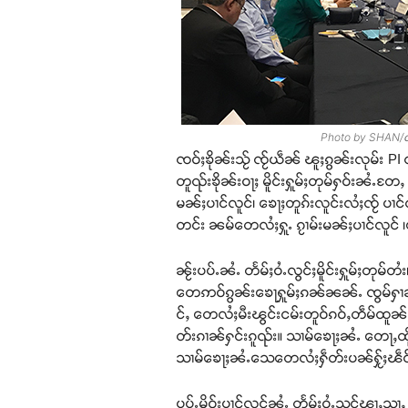
Photo by SHAN/ၸုမ်
ၸဝ်ႈၶိုၼ်းသႂ် ၸႂ်ယဵၼ် ၽူႈၵွၼ်းလုမ်း PI လ
တူၺ်းၶိုၼ်းဝႃႈ မိူင်းႁူမ်ႈတုမ်ႁဝ်းၼႆႉတႄႇ 
မၼ်ႈပၢင်လူင်၊ ၶေႃႈတူၵ်းလူင်းလႆႈၸႂ် ပၢင်လ
တင်း ၼမ်တေလႆႈႁူႉ ၵႂၢမ်းမၼ်ႈပၢင်လူင် 
ၼႂ်းပပ်ႉၼႆႉ တႅမ်ႈဝႆႉလွင်ႈမိူင်းႁူမ်ႈတုမ်တ
တေဢဝ်ၵွၼ်းၶေႃႁူမ်ႈၵၼ်ၼၼ်ႉ ၸွမ်ႁၢၼ်ဢွ
င်ႇ တေလႆႈမီးၽွင်းငမ်းတူဝ်ၵဝ်ႇတဵမ်ထူၼ
တ်းၵၢၼ်ႁင်းၵူၺ်း။ သၢမ်ၶေႃႈၼႆႉ တေႃႇထိုင
သၢမ်ၶေႃႈၼႆႉသေတေလႆႈႁဵတ်းပၼ်ႁႂ်ႈၽဵင်ႇပ
ပပ်ႉမိုဝ်းပၢင်လူင်ၼႆႉ တႅမ်ႈဝႆႉသွင်ၽႃႇ