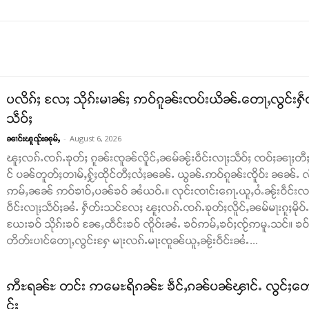
ပလိၵ်ႈ လႄႈ သိုၵ်းမၢၼ်ႈ ဢဝ်ၵူၼ်းၸပ်းယိၼ်ႉတေႃႇလွင်းႁဵတ်
သဵဝ်ႈ
-
August 6, 2026
ၼၢင်းၽူၺ်းၼုမ်ႇ
ၽူႈလၵ်ႉၸၵ်ႉၶုတ်ႈ ၵူၼ်းၸူၼ်လိူင်ႇၼမ်ၼႂ်းဝဵင်းလႃႈသဵဝ်ႈ ၸဝ်ႈၼႃႈတီႈ
င် ပၼ်တူတ်ႈတၢမ်ႇႁႂ်ႈထိုင်တီႈလႆႈၼၼ်ႉ ယွၼ်ႉဢဝ်ၵူၼ်းၸိူဝ်း ၼၼ်ႉ လဵင
ဢမ်ႇၼၼ် ဢဝ်ၶၢဝ်ႇပၼ်ၶဝ် ၼႆယဝ်ႉ။ လုင်းၸၢင်းၵေႃႉယူႇဝႆႉၼႂ်းဝဵင်းလႃႈသ
ဝဵင်းလႃႈသဵဝ်ႈၼႆႉ ႁဵတ်းသင်လႄႈ ၽူႈလၵ်ႉၸၵ်ႉၶုတ်ႈလိူင်ႇၼမ်မႃးၵူႈမို
ယႄးၶဝ် သိုၵ်းၶဝ် ၼႄႇထဵင်းၶဝ် ၸိူဝ်းၼႆႉ ၶဝ်ဢမ်ႇၶဝ်ႈၸႂ်ဢမူႉသင်။ ၶဝ်ၶ
တိတ်းပၢင်တေႃႇလွင်းႁႄ မႃးလၵ်ႉမႃးၸူၼ်ယူႇၼႂ်းဝဵင်းၼႆႉ...
ဢီႊရၼ်ႊ တင်း ဢမေႊရိၵၼ်ႊ ၶဵင်ႇၵၼ်ပၼ်ၾၢင်ႉ လွင်ႈတေသၢင်
င်ႈ