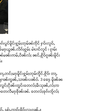
ပွင်မိူင်းႁူမ်ႈတုမ်ၼႆၸိုင် ႁဝ်းလူဝ်ႇ
ႃးယွၼ်ႉလိၵ်ႈႁူမ်ႈ မၢႆပၢင်လူင် ၊ ၵႂၢမ်း
်ၼႆမၼ်းဢမ်ႇပဵၼ်လႆႈ ၼင်ႇႁိုဝ်ၵူၼ်းမိူင်း
ႆ။
ႇတင်ႈမႃးမိူင်းႁူမ်ႈတုမ်ၸိူင်ႉႁိုဝ်၊ တႃႇ
ွမ်ႁၢၼ်ဢွၼ်ႇသၢၼ်းပၼ်ဝႆႉ 3 ၶေႃႈ မိူၼ်ၼ
်းလွင်ႈငိုၼ်းတွင်းတေလႆႈမီးသုၼ်ႇလႆႈၸ
တုမ်တေလီမႃးၶိုၼ်းၼႆႉ တေလႆႈၶုၵ်းၸႂ်လႆႈ
 ၾၢႆႇၸၢဝ်းၶိူဝ်းလူးၵွၼ်ႇ။