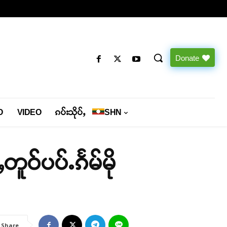
Donate
O
VIDEO
ၵပ်းသိုပ်ႇ
SHN
တူဝ်ပပ်ႉၵႅမ်မို
Share