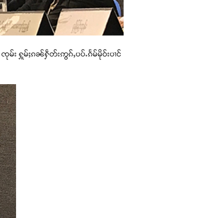
ၸုမ်း ႁူမ်ႈၵၼ်ႁဵတ်းဢွၵ်ႇပပ်ႉၵႅမ်မိုဝ်းပၢင်