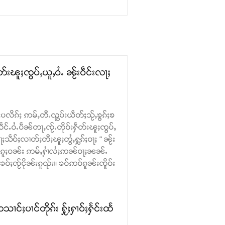
းၽူႈၸွပ်ႇယူႇဝႆႉ ၼႂ်းဝဵင်းလႃႈ
ပလိၵ်ႈ ဢမ်ႇတီႉၺွပ်းယဵတ်ႈသႂ်ႇၶွၵ်ႈၶ
်ႉဝႆႉပဵၼ်တႃႇၸႂ်ႉတိုဝ်းႁဵတ်းၽူႈၸွပ်ႇ
ဵဝ်ႈလၢတ်ႈတီႈၽူႈတွႆႇႁွၵ်ႈဝႃႈ “ ၼႂ်း
ဝ်ႉၵူႈဝၼ်း ဢမ်ႇႁၢႆလႆႈဢၼ်ဝႃႈၼၼ်ႉ
ဝ်ႈၸႂ်ငိုၼ်းၵူၺ်း။ ၶဝ်ဢဝ်ၵူၼ်းၸိူဝ်း
ႈပၢင်တိုၵ်း ႁႂ်ႈႁၢဝ်ႈႁႅင်းထႅ