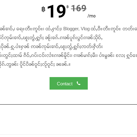
19
169
฿
฿
/mo
ၢၼ်ၶၢဝ်ႇ၊ ရေႊတီႊဢူဝ်ႊ၊ ထႆႇႁၢင်ႈ၊ Blogger, Vlog ထႆႇဝီႊတီႊဢူဝ်ႊ တတ်း
င်ၸုမ်းၶၢဝ်ႇၽူႈတွႆႇႁွၵ်ႈ ၼႂ်းၶၵ်ႉၵၢၼ်ပူၵ်းပွင်ၵၢၼ်သိုဝ်ႇ
ႆႈပိုၼ်ႉႁူႉပၢႆးႁၼ် ဢၼ်ၸုမ်းၶၢဝ်ႇၽူႈတွႆႇႁွၵ်ႈၸတ်းႁဵတ်း
်းတွင်ႈထၢမ် ၵဵဝ်ႇၵပ်းငဝ်းလၢႆးၵၢၼ်မိူင်း၊ ၵၢၼ်မၢၵ်ႈမီး၊ ပၢႆးမွၼ်း လႄႈ ႁူဝ်ၶေ
ၵ်ႉတွၼ်း ပိူင်ပဵၼ်ဝူင်ႈလႂ်ဝူင်ႈ ၼၼ်ႉ။
Contact