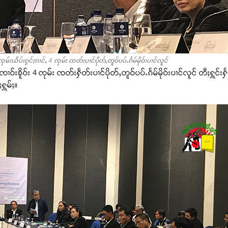
းယိပ်းၵွင်ႈၵၢင်ႇ 4 ၸုမ်း ၸတ်းပၢင်ပိုတ်ႇတူဝ်ပပ်ႉၵႅမ်မိုဝ်းပၢင်လူင်
်းၶိူဝ်း 4 ၸုမ်း ၸတ်းႁဵတ်းပၢင်ပိုတ်ႇတူဝ်ပပ်ႉၵႅမ်မိုဝ်းပၢင်လူင် တီႈႁူင်းႁႅမ
ႈႁူမ်ႈ။