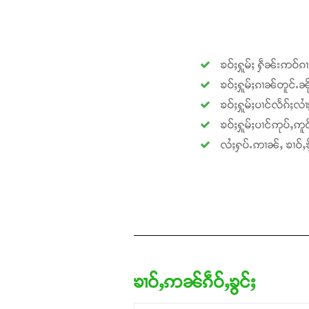
ၶဝ်ႈႁူမ်ႈ ႁဵၼ်းဢဝ်ၵ
ၶဝ်ႈႁူမ်ႈၵၢၼ်တူင်ႉၼို
ၶဝ်ႈႁူမ်ႈပၢင်လႅၵ်ႈလၢ
ၶဝ်ႈႁူမ်ႈပၢင်ဢုပ်ႇဢူဝ
လႆႈႁပ်ႉဢၢၼ်ႇ ၶၢဝ်ႇၶို
ၶၢဝ်ႇဢၼ်ၵဵဝ်ႇၶွင်ႈ