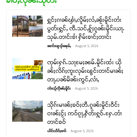
ၶၢဝ်ႇလိုၼ်းသုတ်း
ႁွင်ႈၵၢၼ်ၾၢႆႇလိူမ်ႈလႆႇၼႂ်းမိူင်းတႆး
ပွတ်းႁွင်ႇ ၸီႉသင်ႇႁႂ်ႈၵူၼ်းမိူင်းယႃႉ
သုမ်ႉတၢင်းၶၢႆ ႁိမ်းၶၢင်ႈတၢင်း
-
August 5, 2026
ၼၢင်းၽူၺ်းၼုမ်ႇ
ၸုမ်းႁၵ်ႉသႃမႄႈၼမ်ႉမိူင်းထႆး ယို
ၼ်ႈလိၵ်ႈၸူးလုမ်းၽွင်းတၢင်မၢၼ်ႈ
တႃႇပၼ်မိၼ်းဢွင်ႇလၢႆႇ
-
August 5, 2026
ၸၢႆးသႂ်ၸိုၼ်ႈမိူင်း
သိုၵ်းမၢၼ်ႈၶဝ်ႈတီႉၵူၼ်းမိူင်းဝဵင်း
ဝၢၼ်ႈငႂ်ႈ ဢဝ်ၵႂႃႇႁဵတ်းႁူဝ်ႉႁႄႉတၢႆ
တၢင်ၶဝ်
-
August 5, 2026
ယိင်းသဵဝ်ႈၶၢဝ်