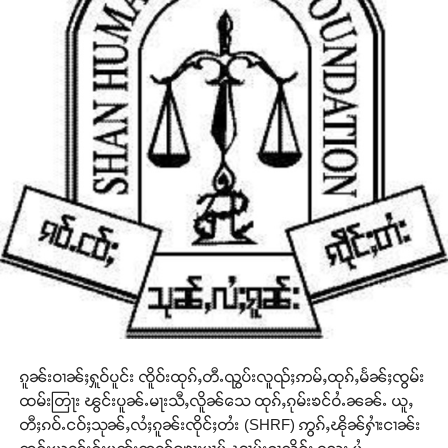
ၵူၼ်းဝၢၼ်ႈႁူဝ်ပူင်း ၸိူဝ်းထုၵ်ႇတီႉၺွပ်းလူၺ်ႈဢမ်ႇထုၵ်ႇမႅၼ်ႈၸွမ်း
ထမ်းတြႃး ၽွင်းပူၼ်ႉမႃးသီႇလိူၼ်သေ ထုၵ်ႇၵုမ်းၶင်ဝႆႉၼၼ်ႉ ယူႇ
တီႈၵဝ်ႉငဝ်ႈသုၼ်ႇလႆႈၵူၼ်းၸိုင်ႈတႆး (SHRF) ဢွၵ်ႇၽိုၼ်ႁၢႆးငၢၼ်း