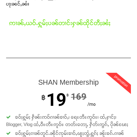
ပႃးၼင်ႇၼႆ။
ဢၢၼ်ႇယဝ်ႉႁူမ်ႈပၼ်တၢင်းႁၼ်ထိုင်တီႈၼႆႈ
Support SHAN
တႃႇႁႂ်ႈသဵင်ၵၢင်ၸႂ်ၵူၼ်းမိူင်း ၵူႈတီႈၵူႈလႅၼ်ပေႃးတေၸွ
တ်ႇ တူဝ်ႈလုမ်ႈၾႃႉၼၼ်ႉ ၶဝ်ႈႁူမ်ႈၵမ်ႉထႅမ် ၸုမ်းၶၢ
ဝ်ႇၽူႈတွႆႇႁွၵ်ႈ လႆႈယူႇၶႃႈဢေႃႈ။
Donate Now
promotion
SHAN Membership
19
169
฿
฿
/mo
ၶဝ်ႈႁူမ်ႈ ႁဵၼ်းဢဝ်ၵၢၼ်ၶၢဝ်ႇ၊ ရေႊတီႊဢူဝ်ႊ၊ ထႆႇႁၢင်ႈ၊
Blogger, Vlog ထႆႇဝီႊတီႊဢူဝ်ႊ တတ်းတေႃႇ ႁဵတ်းဢွၵ်ႇ ပိုၼ်ၽႄႈ
ၶဝ်ႈႁူမ်ႈၵၢၼ်တူင်ႉၼိုင်ၸုမ်းၶၢဝ်ႇၽူႈတွႆႇႁွၵ်ႈ ၼႂ်းၶၵ်ႉၵၢၼ်