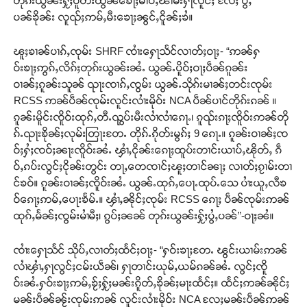
တုၵ်းယွၼ်းႁႂ်ႈပူတ်းထွၼ်ၶေႃႈမၢပ်ႇၽၢမ်းႁႃလိူင်ႈ လႄႈ ပွႆႇ
ပၼ်ၶိုၼ်း လူၺ်ႈဢမ်ႇမီးၶေႃႈၼွင်ႇငိူၼ်ႈၶႆ။
ၽူႈၶၢၼ်ပၢၵ်ႇၸုမ်း SHRF ၸၢႆးႁေႃသႅင်လၢတ်ႈဝႃႈ- “ဢၼ်ႁ
ဝ်းၶႃႈဢွၵ်ႇလိၵ်ႈတုၵ်းယွၼ်းၼႆႉ ယွၼ်ႉပိူဝ်ႈဝႃႈပဵၼ်ၵူၼ်း
ဝၢၼ်ႈၵူၼ်းသူၼ် ၺႃးၸၢၵ်ႇၸွမ်း ယွၼ်ႉသိုၵ်းမၢၼ်ႈတင်းၸုမ်း
RCSS ဢၼ်ပဵၼ်ၸုမ်းလူင်းလၢႆးမိုဝ်း NCA ပဵၼ်ပၢင်တိုၵ်းၵၼ် ။
ၵူၼ်းမိူင်းၸိူဝ်းထုၵ်ႇတီႉၺွပ်းမီးလၢႆလၢႆၵေႃႉ၊ ၵူၺ်းၵႃႈၸိူဝ်းဢၼ်တို
ၵ်ႉၺႃးၶိုၼ်ႈလုမ်းတြႃးတႄႉ တိုၵ်ႉၵိုတ်းမွၵ်ႈ 9 ၵေႃႉ။ ၵူၼ်းဝၢၼ်ႈၸ
ဝ်ႈႁႆႈၸဝ်ႈၼႃးၸိူဝ်းၼႆႉ ၾၢႆႇငိုၼ်းၵေႃႈထူပ်းတၢင်းယၢပ်ႇၽိုတ်ႇ ၵဵ
ဝ်ႇၵပ်းလွင်ႈငိုၼ်းတွင်း တႃႇတေၸၢင်ႈၽူႈတၢင်ၼႃႈ လၢတ်ႈၵႂၢမ်းတၢ
င်ၶဝ်။ ၵူၼ်းဝၢၼ်ႈၸိူဝ်းၼႆႉ ယွၼ်ႉထုၵ်ႇပေႃႉထုပ်ႉသေ ပၢႆးယူႇလီၶ
ဝ်ၵေႃႈဢမ်ႇပေႃးၶႅမ်ႉ။ ၾၢႆႇၼိုင်ႈၸုမ်း RCSS ၵေႃႈ ပဵၼ်ၸုမ်းဢၼ်
ထုၵ်ႇမႅၼ်ႈၸွမ်းမၢႆမီႈ၊ ၵွပ်ႈၼၼ် တုၵ်းယွၼ်းႁႂ်ႈပွႆႇပၼ်”-ဝႃႈၼႆ။
ၸၢႆးႁေႃသႅင် သိုပ်ႇလၢတ်ႈထႅင်ႈဝႃႈ- “ႁဝ်းၶႃႈတႄႉ ၽွင်းယၢမ်းဢၼ်
လၢႆၾၢႆႇႁႃလွင်ႈငမ်းယဵၼ်၊ ႁႃတၢင်းယုမ်ႇယမ်ၵၼ်ၼႆႉ လွင်ႈၸိူ
ဝ်းၼႆႉႁဝ်းၶႃႈဢမ်ႇၶႂ်ႈႁႂ်ႈမၼ်းၵိူတ်ႇၶိုၼ်ႈမႃးထႅင်ႈ။ ထႅင်ႈဢၼ်ၼိုင်ႈ
မၼ်းပဵၼ်ၼႂ်းၸုမ်းဢၼ် လူင်းလၢႆးမိုဝ်း NCA လႄႈမၼ်းပဵၼ်ဢၼ်