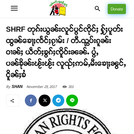
Donate
SHRF တုၵ်းယွၼ်းလူင်ပွင်ၸိုင်ႈ ႁႂ်ႈပူတ်း
ထွၼ်ၶေႃႈၸႅင်ႈၵႂၢမ်း / တီႉၺွပ်းၵူၼ်း
ဝၢၼ်ႈ ယဵတ်ႈၶွၵ်ႈၸိူဝ်းၼၼ်ႉ ပွႆႇ
ပၼ်ၶိုၼ်းၽႂ်းၽႂ်း လူၺ်ႈဢမ်ႇမီးၶေႃႈၼွင်ႇ
ငိူၼ်ႈၶႆ
November 29, 2017
301
By
SHAN