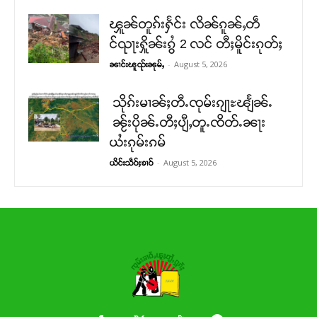
ၾူၼ်တူၵ်းႁႅင်း လိၼ်ၵူၼ်ႇတဵ
င်ၺႃးႁိူၼ်းၵွႆ 2 လင် တီႈမိူင်းၵုတ်ႈ
-
August 5, 2026
ၼၢင်းၽူၺ်းၼုမ်ႇ
သိုၵ်းမၢၼ်ႈတီႉၸုမ်းၵျႃႊၽျႅၼ်ႉ
ၼႂ်းပိုၼ်ႉတီႈပျီႇတူႉၸိတ်ႉၼႃး
ယႆးၵုမ်းၵမ်
-
August 5, 2026
ယိင်းသဵဝ်ႈၶၢဝ်