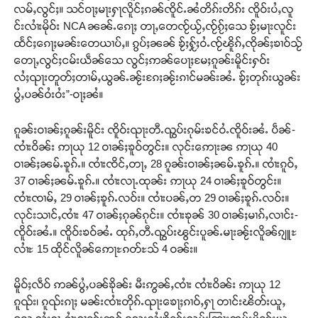
လမ်ႇလွင်ႈ။ သင်ဝႃႈမႃးႁႃလိူင်ႈၵၼ်ၸိူင်ႉၼႆတိၵ်းတိၵ်း ၸိူဝ်းပႆႇလူ
င်းလၢႆးမိုဝ်း NCA ၼၼ်ႉၵေႃႈ တႃႇတေၸႂ်ယႂ်ႇၸႂ်ၵႂ်ႈသေ ၶႂ်ႈမႃးလူင်း
ထႅင်ႈၵေႃႈမၼ်းတေယၢပ်ႇ။ ၵွပ်ႈၼၼ် ၶႂ်ႈႁႂ်ႈဝႆႉၸႂ်ၽိူၵ်ႇၸိုၼ်ႈၶၢဝ်သႂ်
တေႃႇလွင်ႈငမ်းယဵၼ်သေ လွင်ႈဢၼ်ပေႃႈမႄႈၵူၼ်းမိူင်းႁဝ်း
လႆႈၺႃးတူတ်ႈတၢမ်ႇယွၼ်ႉၼႂ်းၵႄႈၼႂ်းၵၢင်မၼ်းၼႆႉ ၶႂ်ႈတုၵ်းယွၼ်း
ပွႆႇပၼ်ဝႆးဝႆး”-ဝႃႈၼႆ။
ၵူၼ်းဝၢၼ်ႈၵူၼ်းမိူင်း ၸိူဝ်းၺႃးတီႉၺွပ်းၵုမ်းၶင်ဝႆႉၸိူဝ်းၼႆႉ ပဵၼ်-
ၸၢႆးဝိၼ်း ဢႃယု 12 ဝၢၼ်ႈၶူဝ်တွင်း။ လုင်းဢေႃးၼ ဢႃယု 40
ဝၢၼ်ႈၼမ်ႉၶူၵ်ႉ။ ၸၢႆးၸိင်ႇတႃႇ 28 ၵူၼ်းဝၢၼ်ႈၼမ်ႉၶူၵ်ႉ။ ၸၢႆးၵူဝ်ႇ
37 ဝၢၼ်ႈၼမ်ႉၶူၵ်ႉ။ ၸၢႆးလႃႉထုၼ်း ဢႃယု 24 ဝၢၼ်ႈၶူဝ်တွင်း။
ၸၢႆးၸၢမ်ႇ 29 ဝၢၼ်ႈၶူၵ်ႉလဝ်း။ ၸၢႆးပၼ်ႇတ 29 ဝၢၼ်ႈၶူၵ်ႉလဝ်း။
လုင်းသၢင်ႇၸၢႆး 47 ဝၢၼ်ႈၵုၼ်ၵုင်း။ ၸၢႆးၶုၼ် 30 ဝၢၼ်ႈမၢၵ်ႇလၢင်း-
ၸိူဝ်းၼႆႉ။ ၸိူဝ်းၶဝ်ၼႆႉ ထုၵ်ႇတီႉၺွပ်းၽွင်းပူၼ်ႉမႃးၼႂ်းလိူၼ်ၵျူႊ
လၢႆႊ 15 ထိုင်လိူၼ်ဢေႃႊၵတ်ႊသ် 4 ဝၼ်း။
မိူဝ်ႈလဵဝ် ဢၼ်ပွႆႇပၼ်ၶိုၼ်း မီးဢွၼ်ႇၸၢႆး ၸၢႆးဝိၼ်း ဢႃယု 12
ၵူၺ်း၊ ၵူၺ်းၵႃႈ မၼ်းၸၢႆးတိုၵ်ႉၺႃးၶေႃႈၵၢဝ်ႇႁႃ တၢင်းၽိတ်းယူႇ