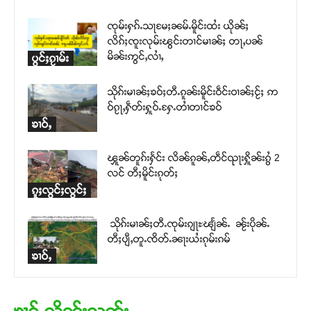
ၸုမ်းႁၵ်ႉသႃမႄႈၼမ်ႉမိူင်းထႆး ယိုၼ်ႈ
လိၵ်ႈၸူးလုမ်းၽွင်းတၢင်မၢၼ်ႈ တႃႇပၼ်
မိၼ်းဢွင်ႇလၢႆႇ
ပွင်ႈၵႂၢမ်း
သိုၵ်းမၢၼ်ႈၶဝ်ႈတီႉၵူၼ်းမိူင်းဝဵင်းဝၢၼ်ႈငႂ်ႈ ဢ
ဝ်ၵႂႃႇႁဵတ်းႁူဝ်ႉႁႄႉတၢႆတၢင်ၶဝ်
ၶၢဝ်ႇ
ၾူၼ်တူၵ်းႁႅင်း လိၼ်ၵူၼ်ႇတဵင်ၺႃးႁိူၼ်းၵွႆ 2
လင် တီႈမိူင်းၵုတ်ႈ
ၵူႈလွင်ႈလွင်ႈ
သိုၵ်းမၢၼ်ႈတီႉၸုမ်းၵျႃႊၽျႅၼ်ႉ ၼႂ်းပိုၼ်ႉ
တီႈပျီႇတူႉၸိတ်ႉၼႃးယႆးၵုမ်းၵမ်
ၶၢဝ်ႇ