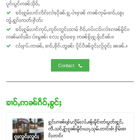
ပူၵ်းပွင်ၵၢၼ်သိုဝ်ႇ
ၶဝ်ႈႁူမ်ႈပၢင်လႅၵ်ႈလၢႆႈပိုၼ်ႉႁူႉပၢႆးႁၼ် ဢၼ်ၸုမ်းၶၢဝ်ႇၽူႈ
တွႆႇႁွၵ်ႈၸတ်းႁဵတ်း
ၶဝ်ႈႁူမ်ႈပၢင်ဢုပ်ႇဢူဝ်းတွင်ႈထၢမ် ၵဵဝ်ႇၵပ်းငဝ်းလၢႆးၵၢၼ်မိူင်း၊
ၵၢၼ်မၢၵ်ႈမီး၊ ပၢႆးမွၼ်း လႄႈ ႁူဝ်ၶေႃႈ ဢၼ်ၶႂ်ႈႁူႉၶႂ်ႈငိၼ်း။
လႆႈႁပ်ႉဢၢၼ်ႇ ၶၢဝ်ႇၶိုၵ်ႉတွၼ်း ပိူင်ပဵၼ်ဝူင်ႈလႂ်ဝူင်ႈ ၼၼ်ႉ။
Contact
ၶၢဝ်ႇဢၼ်ၵဵဝ်ႇၶွင်ႈ
ႁွင်ႈၵၢၼ်ၾၢႆႇလိူမ်ႈလႆႇၼႂ်းမိူင်းတႆးပွတ်းႁွင်ႇ
ၸီႉသင်ႇႁႂ်ႈၵူၼ်းမိူင်းယႃႉသုမ်ႉတၢင်းၶၢႆ ႁိမ်းၶၢ
င်ႈတၢင်း
ၵူႈလွင်ႈလွင်ႈ