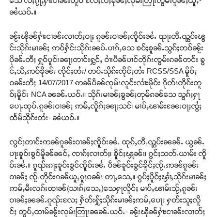
သေ လႆႈၵႂႃႇႁၢႆးငၢၼ်းတူဝ် လႄႈလႆႈၶိုၼ်ႈလုမ်းတြႃးၸွမ်းပိူၼ်ႈယူႇ-
ၼႆယဝ်ႉ။
ၼႂ်းၽိုၼ်ႁၢႆးငၢၼ်းလၢတ်ႈဝႃႈ ၵူၼ်းဝၢၼ်ႈၸိူဝ်းၼႆႉ ၺႃးတီႉၺွပ်းၽွ
င်းသိုၵ်းမၢၼ်ႈ ဢဝ်ႁႅင်းသိုၵ်းၼပ်ႉပၢၵ်ႇသေ ၶဝ်ႈၶူၼ်ႉသွၵ်ႈတဝ်ၼႂ်း
ပိုၼ်ႉတီႈ ႁူဝ်ပူင်းၼႃႈတၢင်းႁွင်ႇ ဝၢႆးပဵၼ်ပၢင်တိုၵ်းၸွမ်းၵၼ်တင်း ၶွ
င်ႇသီႇဢဝ်ၶိုၼ်း ၸိုင်ႈတႆး/ တပ်ႉသိုၵ်းၸိုင်ႈတႆး RCSS/SSA မိူဝ်ႈ
ဝၼ်းတီႈ 14/07/2017 ဢၼ်ပဵၼ်ၸုမ်းလူင်းလၢႆးမိုဝ်း ၵိုတ်းတိုၵ်းတူ
ဝ်ႈမိူင်း NCA ၼၼ်ႉယဝ်ႉ။ သိုၵ်းမၢၼ်ႈၶွၼ်ႈတုမ်ၵၼ်သေ သွၵ်ႈႁႃ
ပေႃႉထုပ်ႉၵူၼ်းဝၢၼ်ႈ ဢမ်ႇလိူၵ်ႈၼႃႈသင်၊ မၢပ်ႇၽၢမ်းၼႄးဝႃႈၸွႆႈ
ထႅမ်သိုၵ်းတႆး- ၼႆယဝ်ႉ။
လွင်ႈတၢင်းဢၼ်ၵူၼ်းဝၢၼ်ႈၸိူဝ်းၼႆႉ ထုၵ်ႇတီႉၺွပ်းၼၼ်ႉ ယွၼ်ႉ
ပႃးၶူဝ်းၶွင်မိူၼ်ၼင်ႇ ၸၢၵ်ႈလၢတ်ႈ၊ ၶိူင်ႈၾူၼ်း၊ ၵွင်ႈသတ်ႉယၢမ်း ၸိူ
ဝ်းၼႆႉ။ ၵူၺ်းၵႃႈၶူဝ်းၶွင်ၸိူဝ်းၼႆႉ ပဵၼ်ၶူဝ်းၶွင်ၶိူင်ႈၸႂ်ႉဢၼ်ၵူၼ်း
ဝၢၼ်ႈ ၸႂ်ႉတိုဝ်းၵၼ်ယူႇၵူႈဝၼ်း တႃႇသေႇ။ ၵွပ်ႈပိူဝ်ႈၾၢႆႇသိုၵ်းမၢၼ်ႈ
ဢမ်ႇမီးလၵ်းထၢၼ်(သၢၵ်ႈသေႇ)သေႁႃလိူင်ႈ မၢပ်ႇၽၢမ်းသႂ်ႇၵူၼ်း
ဝၢၼ်ႈၼၼ်ႉၵူၺ်းလႄႈ ႁဵတ်းႁႂ်ႈသိုၵ်းမၢၼ်ႈဢမ်ႇပေႃး ႁတ်းသူႈလိူ
င်ႈ တွပ်ႇထၢမ်ၼႂ်းလုမ်းတြႃးၼၼ်ႉယဝ်ႉ- ၼႂ်းၽိုၼ်ႁၢႆးငၢၼ်းလၢတ်ႈ