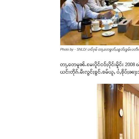
Photo by - SNLD/ ပၢင်ၵုမ် တႃႇတေၶွတ်ႇၽွတ်ႈၶွမ်ႊပတီ
တႃႇတေမူၼ်ႉမႄးပိူင်ငဝ်ႈပိုင်းမိူင်း 20
ယင်းတိုၵ်ႉမီးလွင်ႈၶွင်ႉၶမ်ယူႇ ပႆႇၶိုပ်ႈၼႃ