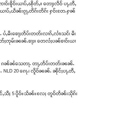
ၸၢဝ်းၶိူဝ်းယၢပ်ႇၽိုတ်ႇ။ တေႃႈလဵဝ် ပႃႇတီႇ
တေယၢပ်ႇယဵၼ်းၵႂႃႇတိၵ်းတိၵ်း ႁဝ်းတႄႉႁၼ်
 ပႆႇမီးၶေႃႈတႅပ်းတတ်းလၢၵ်ႇလၢႆးသင်၊ မီး
ႇၽွတ်ႈၸုမ်းၼၼ်ႉၶႃႈ။ တေလႆႈပၼ်ၶၢဝ်းယၢ
်ႇပဵင်း ၵၼ်ၼႆသေတႃႉ တႃႇတႅပ်းတတ်းၼၼ်ႉ
NLD 20 ၵေႃႉ၊ လိူဝ်ၼၼ်ႉ ၼိုင်ႈပႃႇတီႇ
င်ႇသီႈ 5 ပိူဝ်ႊသႅၼ်ႊလႄႈ တူဝ်တႅၼ်းသိုၵ်း