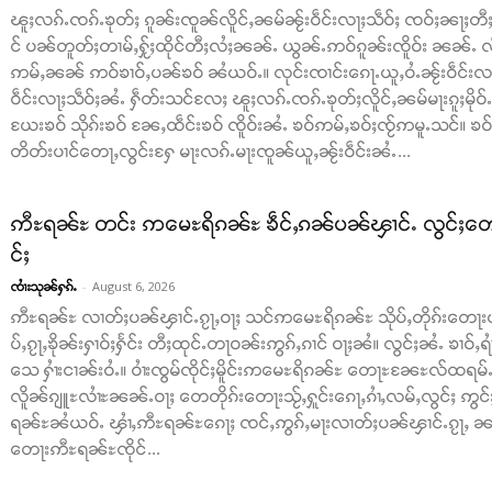
ၽူႈလၵ်ႉၸၵ်ႉၶုတ်ႈ ၵူၼ်းၸူၼ်လိူင်ႇၼမ်ၼႂ်းဝဵင်းလႃႈသဵဝ်ႈ ၸဝ်ႈၼႃႈတီႈ
င် ပၼ်တူတ်ႈတၢမ်ႇႁႂ်ႈထိုင်တီႈလႆႈၼၼ်ႉ ယွၼ်ႉဢဝ်ၵူၼ်းၸိူဝ်း ၼၼ်ႉ လဵင
ဢမ်ႇၼၼ် ဢဝ်ၶၢဝ်ႇပၼ်ၶဝ် ၼႆယဝ်ႉ။ လုင်းၸၢင်းၵေႃႉယူႇဝႆႉၼႂ်းဝဵင်းလႃႈသ
ဝဵင်းလႃႈသဵဝ်ႈၼႆႉ ႁဵတ်းသင်လႄႈ ၽူႈလၵ်ႉၸၵ်ႉၶုတ်ႈလိူင်ႇၼမ်မႃးၵူႈမို
ယႄးၶဝ် သိုၵ်းၶဝ် ၼႄႇထဵင်းၶဝ် ၸိူဝ်းၼႆႉ ၶဝ်ဢမ်ႇၶဝ်ႈၸႂ်ဢမူႉသင်။ ၶဝ်ၶ
တိတ်းပၢင်တေႃႇလွင်းႁႄ မႃးလၵ်ႉမႃးၸူၼ်ယူႇၼႂ်းဝဵင်းၼႆႉ...
ဢီႊရၼ်ႊ တင်း ဢမေႊရိၵၼ်ႊ ၶဵင်ႇၵၼ်ပၼ်ၾၢင်ႉ လွင်ႈတေသၢင်
င်ႈ
-
August 6, 2026
ၸၢႆးသုၼ်ႁၵ်ႉ
ဢီႊရၼ်ႊ လၢတ်ႈပၼ်ၾၢင်ႉၵႂႃႇဝႃႈ သင်ဢမေႊရိၵၼ်ႊ သိုပ်ႇတိုၵ်းတေႃးယ
ပ်ႇၵႂႃႇၶိုၼ်းႁၢဝ်ႈႁႅင်း တီႈထုင်ႉတႃဝၼ်းဢွၵ်ႇၵၢင် ဝႃႈၼႆ။ လွင်ႈၼႆႉ ၶၢဝ်ႇရ
သေ ႁၢႆးငၢၼ်းဝႆႉ။ ဝၢႆးၸွမ်ၸိုင်ႈမိူင်းဢမေႊရိၵၼ်ႊ တေႃႊၼႄႊလ်ထရမ်ႉ 
လိူၼ်ၵျူႊလၢႆႊၼၼ်ႉဝႃႈ တေတိုၵ်းတေႃးသႂ်ႇႁူင်းၵေႃႇၵၢႆႇလမ်ႇလွင်ႈ ဢွင်ႈတီ
ရၼ်ႊၼႆယဝ်ႉ ၾၢႆႇဢီႊရၼ်ႊၵေႃႈ ၸင်ႇဢွၵ်ႇမႃးလၢတ်ႈပၼ်ၾၢင်ႉၵႂႃႇ ၼင
တေႃးဢီႊရၼ်ႊၸိုင်...