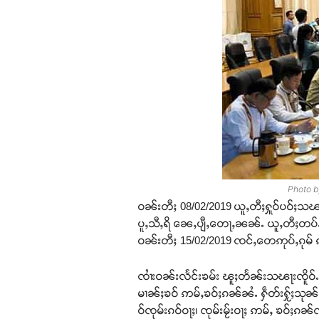
Photo by
ဝၼ်းတီႈ 08/02/2019 ယူႇတီႈႁူဝ်ပဝ်ႈသၽႃးၵူၼ
ပူႇသီႇရိ ၼေႇပျီႇတေႃႇၼၼ်ႉ ယူႇတီႈတပ်ႉသို
ဝၼ်းတီႈ 15/02/2019 ၸင်ႇတေဢုပ်ႇၵုမ် ၵ
ၸၢႆးဝၼ်းလႅင်းၶမ်း ၽူႈတႅၼ်းသၽႃးၸိူဝ်ႉၸၢ
မၢၼ်ႈၶဝ် ဢမ်ႇၶဝ်ႈၵၼ်ၼႆႉ ႁဵတ်းႁႂ်ႈသုၼ်
ဝ်ၸုမ်းၵဝ်ဝႃႈ၊ ၸုမ်းမႂ်းဝႃႈ ဢမ်ႇ ၶဝ်ႈၵၼ