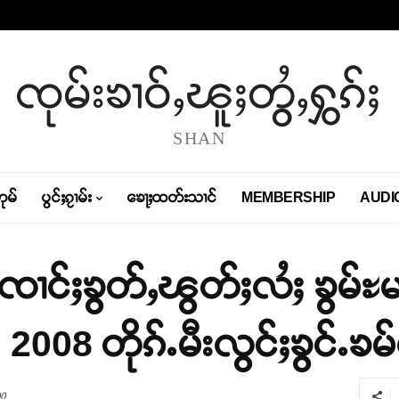
ၸုမ်းၶၢဝ်ႇၽူႈတွႆႇႁွၵ်ႈ
SHAN
တုမ်
ပွင်ႈၵႂၢမ်း
ၶေႃႈထတ်းသၢင်
MEMBERSHIP
AUDI
ပႆႇၸၢင်ႈၶွတ်ႇၽွတ်ႈလႆႈ ၶွမ်
ူင်း 2008 တိုၵ်ႉမီးလွင်ႈၶွင်ႉၶမ
0