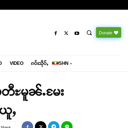
Donate
O
VIDEO
ၵပ်းသိုပ်ႇ
SHN
ႊမတီႊမူၼ်ႉမႄး
်ယူႇ
Share