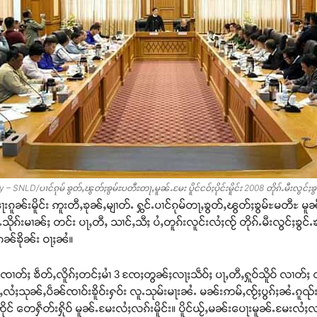
 – SNLD/ပၢင်ၵုမ် ၶွတ်ႇၽွတ်ႈၶွမ်ႊပတီႊတႃႇမူၼ်ႉမႄး ပိူင်ငဝ်ႈပိုင်းမိူင်း 2008 တိုၵ်ႉမီးလွင်ႈၶွ
်းမိူင်း ဢူးတီႇၶုၼ်ႇမျၢတ်ႉ ႁွင်ႉပၢင်ၵုမ်တႃႇၶွတ်ႇၽွတ်ႈၶွမ်ႊမတီႊ မူၼ်ႉမႄ
ၵ်းမၢၼ်ႈ တင်း ပႃႇတီႇ သၢင်ႇသီႈ ပႆႇတူၵ်းလူင်းလႆႈၸႂ် တိုၵ်ႉမီးလွင်ႈၶွင်ႉ
ၼ်ၶိုၼ်း ဝႃႈၼႆ။
တ်ႈ ၶဵတ်ႇလိူၵ်ႈတင်ႈမၢႆ 3 ၸႄႈတွၼ်ႈလႃႈသဵဝ်ႈ ပႃႇတီႇႁူဝ်သိူဝ် လၢတ်ႈ တီႈၽ
ႇလႆႈသုၼ်ႇပဵၼ်ၸၢဝ်းၶိူဝ်းႁဝ်း လူႉသုမ်းမႃးၼႆႉ မၼ်းဢမ်ႇၸႂ်ႈပွၵ်ႈၼႆႉၵ
်ၸိုင် တေႁဵတ်းႁိုဝ် မူၼ်ႉမႄးလႆႈလၵ်းမိူင်း။ ပိူင်ယႂ်ႇမၼ်းပေႃးမူၼ်ႉမႄးလ