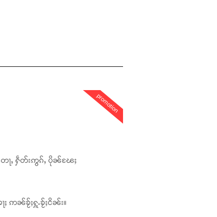
promotion
တေႃႇ ႁဵတ်းဢွၵ်ႇ ပိုၼ်ၽႄႈ
ႃႈ ဢၼ်ၶႂ်ႈႁူႉၶႂ်ႈငိၼ်း။