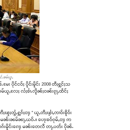
င်ႉၶမ်ယူႇ
း ပိုင်ငဝ်ႈ ပိူင်းမိူင်း 2008 တီႈႁွင်ႈသ
ၶမ်ယူႇလႄႈ လႆႈၶၢႆႉလိူၼ်ႈဝၼ်းၵႂႃႇထႅင်ႈ
ူႈတွႆႇႁွၵ်ႈဝႃႈ “ ယူႇတီႈၾၢႆႇၸၢဝ်းၶိူဝ်း
ူၺ်းမၼ်းၼမ်ၼႃႇယဝ်ႉ။ ပေႃးၶဝ်ၵုမ်ႇဝႃႈ ဢ
ႆႈလၵ်းမိူင်းၵေႃႈ မၼ်းတေလီ တႃႇပတ်း ပိုၼ်ႉ