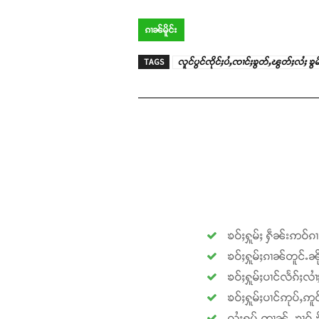
ၵၢၼ်မိူင်း
TAGS
လူင်ပွင်ၸိုင်ႈပႆႇၸၢင်ႈၶွတ်ႇၽွတ်ႈလႆႈ ၶွမ်ႊ
ၶဝ်ႈႁူမ်ႈ ႁဵၼ်းဢဝ်ၵ
ၶဝ်ႈႁူမ်ႈၵၢၼ်တူင်ႉၼို
ၶဝ်ႈႁူမ်ႈပၢင်လႅၵ်ႈလၢ
ၶဝ်ႈႁူမ်ႈပၢင်ဢုပ်ႇဢူဝ
လႆႈႁပ်ႉဢၢၼ်ႇ ၶၢဝ်ႇၶို