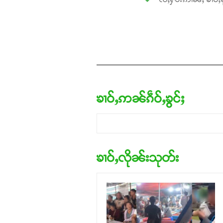
ၶၢဝ်ႇဢၼ်ၵဵဝ်ႇၶွင်ႈ
ၶၢဝ်ႇလိုၼ်းသုတ်း