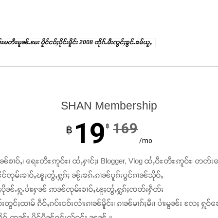
မတီႊမူၼ်ႉမႄး ပိူင်ငဝ်ႈပိုင်းမိူင်း 2008 တိုၵ်ႉမီးလွင်ႈၶွင်ႉၶမ်ယူႇ
SHAN Membership
19
169
฿
฿
/mo
ၢၼ်ၶၢဝ်ႇ၊ ရေႊတီႊဢူဝ်ႊ၊ ထႆႇႁၢင်ႈ၊ Blogger, Vlog ထႆႇဝီႊတီႊဢူဝ်ႊ တတ်း
င်ၸုမ်းၶၢဝ်ႇၽူႈတွႆႇႁွၵ်ႈ ၼႂ်းၶၵ်ႉၵၢၼ်ပူၵ်းပွင်ၵၢၼ်သိုဝ်ႇ
ႆႈပိုၼ်ႉႁူႉပၢႆးႁၼ် ဢၼ်ၸုမ်းၶၢဝ်ႇၽူႈတွႆႇႁွၵ်ႈၸတ်းႁဵတ်း
်းတွင်ႈထၢမ် ၵဵဝ်ႇၵပ်းငဝ်းလၢႆးၵၢၼ်မိူင်း၊ ၵၢၼ်မၢၵ်ႈမီး၊ ပၢႆးမွၼ်း လႄႈ ႁူဝ်ၶေ
ၵ်ႉတွၼ်း ပိူင်ပဵၼ်ဝူင်ႈလႂ်ဝူင်ႈ ၼၼ်ႉ။