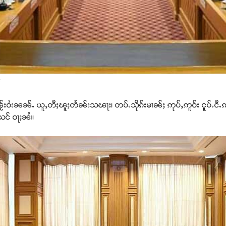
ႊ
08 ၽႂ်းဝႆးၼၼ်ႉ ယူႇတီႈၽူႈတႅၼ်းသၽႃး၊ တပ်ႉသိုၵ်းမၢၼ်ႈ ဢုပ်ႇဢူဝ်း ငူပ်ႉ
ႈသင် ဝႃႈၼႆ။