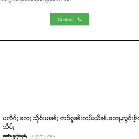
Contact
ပလိၵ်ႈ လႄႈ သိုၵ်းမၢၼ်ႈ ဢဝ်ၵူၼ်းၸပ်းယိၼ်ႉတေႃႇလွင်းႁဵတ်
သဵဝ်ႈ
-
August 6, 2026
ၼၢင်းၽူၺ်းၼုမ်ႇ