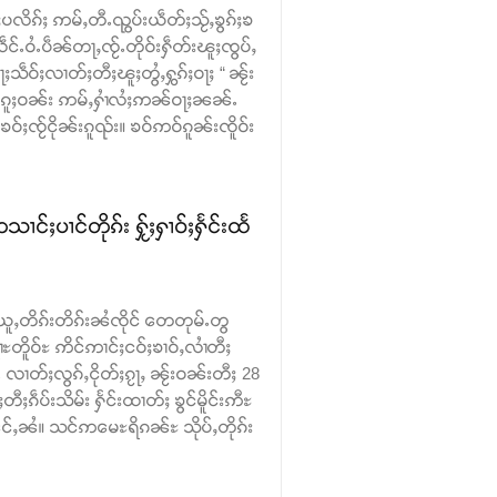
ပလိၵ်ႈ ဢမ်ႇတီႉၺွပ်းယဵတ်ႈသႂ်ႇၶွၵ်ႈၶ
်ႉဝႆႉပဵၼ်တႃႇၸႂ်ႉတိုဝ်းႁဵတ်းၽူႈၸွပ်ႇ
ဵဝ်ႈလၢတ်ႈတီႈၽူႈတွႆႇႁွၵ်ႈဝႃႈ “ ၼႂ်း
ဝ်ႉၵူႈဝၼ်း ဢမ်ႇႁၢႆလႆႈဢၼ်ဝႃႈၼၼ်ႉ
ဝ်ႈၸႂ်ငိုၼ်းၵူၺ်း။ ၶဝ်ဢဝ်ၵူၼ်းၸိူဝ်း
ႈပၢင်တိုၵ်း ႁႂ်ႈႁၢဝ်ႈႁႅင်းထႅ
ူႇတိၵ်းတိၵ်းၼႆၸိုင် တေတုမ်ႉတွ
ၢႆႊတိူဝ်ႊ ဢိင်ဢၢင်ႈငဝ်ႈၶၢဝ်ႇလၢႆတီႈ
လၢတ်ႈလွၵ်ႇငိုတ်ႈၵႂႃႇ ၼႂ်းဝၼ်းတီႈ 28
ႈၵဵပ်းသိမ်း ႁႅင်းထၢတ်ႈ ၶွင်မိူင်းဢီႊ
်ႇၼႆ။ သင်ဢမေႊရိၵၼ်ႊ သိုပ်ႇတိုၵ်း