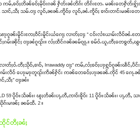
်ႇသေ ဢမ်ႇၶဝ်ႈတိၼ်ၶဝ်ႈမိုဝ်းၵၼ် ႁဵတ်းၼႆတိၵ်း တိၵ်းတႄႉ မၼ်းတေႁဵတ်းႁႂ်ႈ
ႇ သၢင်ႇသီႈ သမ်ႉဝႃႈ လူဝ်ႇၼၼ်ႉဢိူဝ်ႈ၊ လူဝ်ႇၼႆႉဢိူဝ်ႈ ၶၢဝ်းတၢင်းမၼ်း
းၵူၼ်းမိူင်းၸႄႈဝဵင်းမိူင်းယႆၵေႃႈ လၢတ်ႈဝႃႈ “ ငဝ်းလၢႆးယၢမ်းလဵဝ်ၼႆႉတႄႉ
်ႈၵမ်းၼိုင်ႈ ဝႃႈၼႆၵူၺ်း။ လႆႈထဵင်ၵၼ်ၼမ်ၵျႃႉ။ ၶမ်ဝႆႉယူႇတီႈတေၶွတ်
လၢတ်ႈဝႆႉတီႈသိုဝ်ႇၶၢဝ်ႇ Irrawaddy ဝႃႈ“ ဢမ်ႇလႆႈၶဝ်ႈပႃးႁူဝ်ၵူၼ်းၽဵင
ၢမ်းလဵဝ် ပေႃးမႃးတူၺ်းဢဵၼ်ႁႅင်း ဢၼ်တေၶဝ်ႈပႃးၼၼ်ႉၸိုင် 45 ၵေႃႉၼႆႉ 
င်ႇသီႈ” ဝႃႈၼႆ။
D 59 ပိူဝ်ႊသႅၼ်ႊ၊ ၽူႈတႅၼ်းပႃႇတီႇၸၢဝ်းၶိူဝ်း 11 ပိူဝ်ႊသႅၼ်ႊ၊ ပႃႇတီႇ သၢ
ိုၵ်းမၢၼ်ႈ ၼမ်ထီႉ 2 ။
ိုင်တီႈၼႆႈ