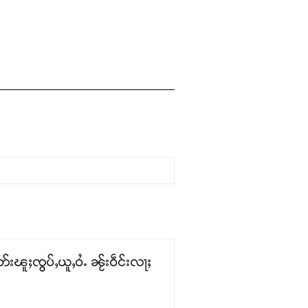
းၽူႈၸွပ်ႇယူႇဝႆႉ ၼႂ်းဝဵင်းလႃႈ