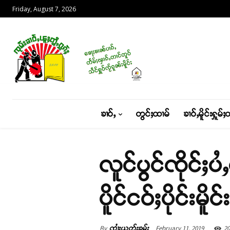
Friday, August 7, 2026
ၶၢဝ်ႇ
တွင်ႈထၢမ်
ၶၢဝ်ႇမိူင်းႁူမ်ႈ
လူင်ပွင်ၸိုင်ႈ
ပိူင်ငဝ်ႈပိုင်းမိ
By
February 11, 2019
20
ၸၢႆးယွတ်ႈၶမ်း