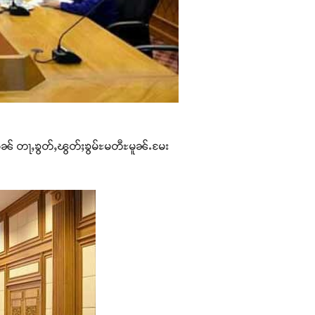
ငီႉၵၼ် တႃႇၶွတ်ႇၽွတ်ႈၶွမ်ႊမတီႊမူၼ်ႉမႄး