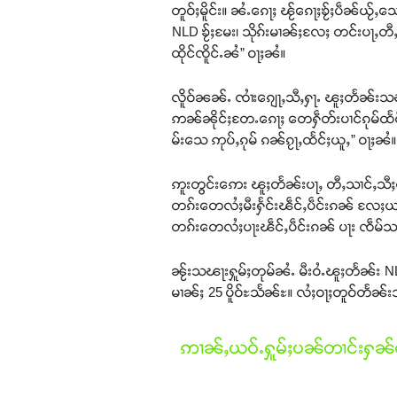
တူဝ်ႈမိူင်း။ ၼႆႉၵေႃႈ ၽႂ်ၵေႃႈၶႂ်ႈပဵၼ်ယႂ
NLD ၶႂ်ႈမႄး၊ သိုၵ်းမၢၼ်ႈလႄႈ တင်းပႃႇတီ
ထိုင်ၸိူင်ႉၼႆ” ဝႃႈၼႆ။
လိူဝ်ၼၼ်ႉ ၸၢႆးၵျေႃႇသီႇႁႃႉ ၽူႈတႅၼ်းသၽႃ
ဢၼ်ၼိုင်ႈတႄႉၵေႃႈ တေႁဵတ်းပၢင်ၵုမ်ထႅင
မ်းသေ ဢုပ်ႇၵုမ် ၵၼ်ၵႂႃႇထႅင်ႈယူႇ” ဝႃႈၼႆ။
ဢူးတွင်းဢေး ၽူႈတႅၼ်းပႃႇ တီႇသၢင်ႇသီႈ
တၵ်းတေလႆႈမီးႁႅင်းၽဵင်ႇပဵင်းၵၼ် လႄႈယ
တၵ်းတေလႆႈပႃးၽဵင်ႇပဵင်းၵၼ် ပႃး ၸဵမ်သၢ
ၼႂ်းသၽႃးႁူမ်ႈတုမ်ၼႆႉ မီးဝႆႉၽူႈတႅၼ်း NL
မၢၼ်ႈ 25 ပိူဝ်ႊသႅၼ်ႊ။ လႆႈဝႃႈတူဝ်တႅၼ်းသ
ဢၢၼ်ႇယဝ်ႉႁူမ်ႈပၼ်တၢင်းႁၼ်ထ