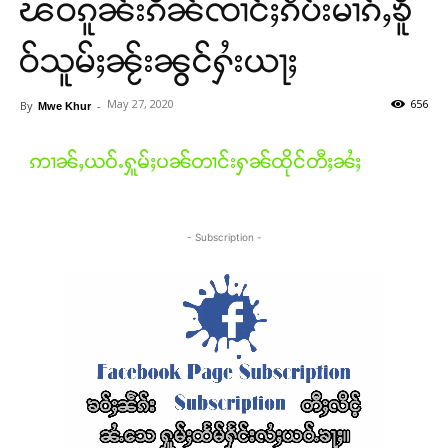
ၽဝၵူၼ်းၵိၼ်ၸၢင်ႈၵဵပ်းမၢၵ်ႇၶိူ
ဝ်သူမ်ႈၼႂ်းၼွင်ႁႆးယႃႈ
May 27, 2020
656
By
-
Mwe Khur
ဢၢၼ်ႇယဝ်ႉႁူမ်ႈပၼ်တၢင်းႁၼ်ထိုင်တီႈၼႆႈ
- Subscription -