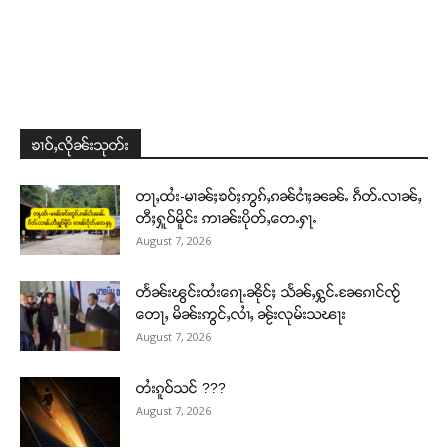
တႃႇႁႂ်ႈသဵင်ၵၢင်ၸႂ်ၵူၼ်းမိူင်း ၵူႈတီႈၵူႈလႅၼ်ပေႃးတေၸွ
တ်ႇ တူဝ်ႈလုမ်ႈၾႃႉၼၼ်ႉ ၶဝ်ႈႁူမ်ႈၵမ်ႉထႅမ် ၸုမ်းၶၢ
ဝ်ႇၽူႈတွႆႇႁွၵ်ႈ လႆႈယူႇၶႃႈဢေႃႈ။
Donate Now
ၶၢဝ်ႇလိုၼ်းသုတ်း
တႃႇထႆး-မၢၼ်ႈၶဝ်ႈဢွၵ်ႇၵၼ်ငၢႆႈၼၼ်ႉ ၵဵတ်ႉလၢၼ်ႇ
တီႈႁူဝ်မိူင်း ဢၢၼ်းပိုတ်ႇတေႉႁႃႉ
August 7, 2026
တႅၼ်းၽွင်းထႆးၵေႃႉၼိုင်ႈ သႅၼ်ႇႁွင်ႉၼႄၵၢင်ၸႂ်
တေႃႇ မိၼ်းဢွင်ႇလၢႆႇ ၼႂ်းလုမ်းသၽႃး
August 7, 2026
တႆးၵူဝ်သင် ???
August 7, 2026