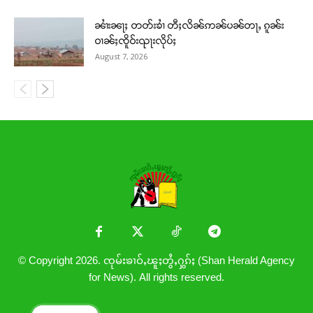
ၼၢႆးၼႃႈ တတ်းၶၢႆ တီႈလိၼ်ဢၼ်ပၼ်တႃႇ ၵူၼ်း
ဝၢၼ်ႈၸိူဝ်းၺႃးလိုပ်ႈ
August 7, 2026
© Copyright 2026. ၸုမ်းၶၢဝ်ႇၽူႈတွႆႇႁွၵ်ႈ (Shan Herald Agency
for News). All rights reserved.